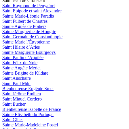
Saint Jean de Cronstadt
Saint Raymond de Penyafort
Saint Epipode et saint Alexandre
Sainte Marie-Léonie Paradis
Saint Fulbert de Chartres
Sainte Agnès de Poitiers
Sainte Marguerite de Hongrie
Saint Germain de Constantinople
Sainte Marie l’Égyptienne
Saint Hilaire d’Arles
Sainte Marguerite Bourgeoys
Saint Paulin d’Aquilée
Saint Félix de Nole
Sainte Angèle Mérici
Sainte Brigitte de Kildare
Saint Anschaire
Saint Paul Miki
Bienheureuse Eugénie Smet
Saint Jérôme Émilien
Saint Miguel Cordero
Saint Eucher
Bienheureuse Isabelle de France
Sainte Elisabeth du Portugal
Saint Gilles
Sainte Marie-Madeleine Postel