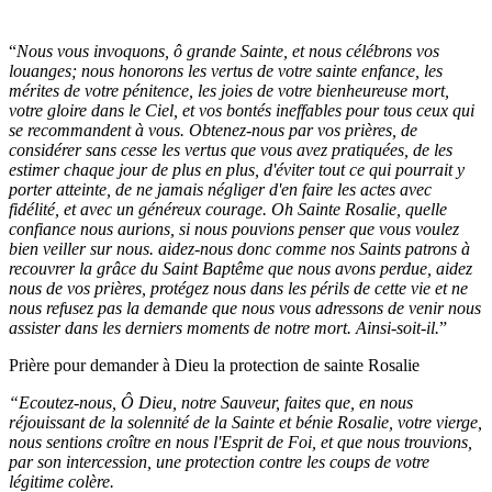
“
Nous vous invoquons, ô grande Sainte, et nous célébrons vos
louanges; nous honorons les vertus de votre sainte enfance, les
mérites de votre pénitence, les joies de votre bienheureuse mort,
votre gloire dans le Ciel, et vos bontés ineffables pour tous ceux qui
se recommandent à vous. Obtenez-nous par vos prières, de
considérer sans cesse les vertus que vous avez pratiquées, de les
estimer chaque jour de plus en plus, d'éviter tout ce qui pourrait y
porter atteinte, de ne jamais négliger d'en faire les actes avec
fidélité, et avec un généreux courage. Oh Sainte Rosalie, quelle
confiance nous aurions, si nous pouvions penser que vous voulez
bien veiller sur nous. aidez-nous donc comme nos Saints patrons à
recouvrer la grâce du Saint Baptême que nous avons perdue, aidez
nous de vos prières, protégez nous dans les périls de cette vie et ne
nous refusez pas la demande que nous vous adressons de venir nous
assister dans les derniers moments de notre mort. Ainsi-soit-il.
”
Prière pour demander à Dieu la protection de sainte Rosalie
“Ecoutez-nous, Ô Dieu, notre Sauveur, faites que, en nous
réjouissant de la solennité de la Sainte et bénie Rosalie, votre vierge,
nous sentions croître en nous l'Esprit de Foi, et que nous trouvions,
par son intercession, une protection contre les coups de votre
légitime colère.