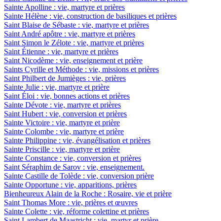
Sainte Apolline : vie, martyre et prières
Sainte Hélène : vie, construction de basiliques et prières
Saint Blaise de Sébaste : vie, martyre et prières
Saint André apôtre : vie, martyre et prières
Saint Simon le Zélote : vie, martyre et prières
Saint Étienne : vie, martyre et prières
Saint Nicodème : vie, enseignement et prière
Saints Cyrille et Méthode : vie, missions et prières
Saint Philbert de Jumièges : vie, prières
Sainte Julie : vie, martyre et prière
Saint Éloi : vie, bonnes actions et prières
Sainte Dévote : vie, martyre et prières
Saint Hubert : vie, conversion et prières
Sainte Victoire : vie, martyre et prière
Sainte Colombe : vie, martyre et prière
Sainte Philippine : vie, évangélisation et prières
Sainte Priscille : vie, martyre et prière
Sainte Constance : vie, conversion et prières
Saint Séraphim de Sarov : vie, enseignement.
Sainte Castille de Tolède : vie, conversion prière
Sainte Opportune : vie, apparitions, prières
Bienheureux Alain de la Roche : Rosaire, vie et prière
Saint Thomas More : vie, prières et œuvres
Sainte Colette : vie, réforme colettine et prières
Saint Lambert de Maastricht : vie, martyr et prière