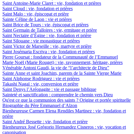
Saint Antoine-Marie Claret : vie, fondation et prières
Saint Cloud : vie, fondation et prières
Saint Malo : vie, épiscopat et prière
Sainte Céline de Laon : vie et prières
Saint Brice de Tours : vie, épiscopat et prières
Saint Germain de Talloires : vie, ermitage et prière
Saint Nectaire d’Égine : vie, fondation et prière
Saint Silouane : vie monastique et prières
Saint Victor de Marseille : vie, martyre et prière
Saint Josémaria Escriva : vie, fondation et prières
Pierre Goursat : fondateur de la Communauté de l’Emmanuel
Marie Noël (Marie Rouget) : vie, rayonnement, héritage, prières
Vénérable Antoni Gaudi, la vie de “l’architecte de Dieu”
Sainte Anne et saint Joachim, parents de la Sainte Vierge Marie
Saint Alphonse Rodriguez : vie et prières
Takashi Nagaï : vie, conversion et prière
Saint Denys l’Aréopagite : vie et passage biblique
Sainteté et sanctification : comprendre le chemin vers Dieu
Qu'est ce que la communion des saints ? Origine et portée spirituelle
Biographie du Père Emmanuel d’Alzon
Bienheureuse Carmen Elena Rendiles Martinez : vie, fondation et
prière
Saint André Bessette : vie, fondation et prière
Bienheureux José Grégorio Hernandez Cisneros : vie, vocation et
canonisation