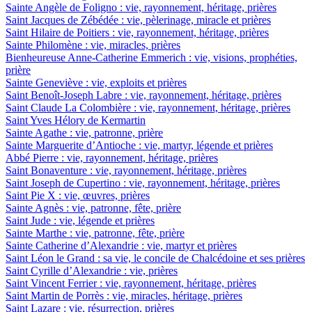
Sainte Angèle de Foligno : vie, rayonnement, héritage, prières
Saint Jacques de Zébédée : vie, pèlerinage, miracle et prières
Saint Hilaire de Poitiers : vie, rayonnement, héritage, prières
Sainte Philomène : vie, miracles, prières
Bienheureuse Anne-Catherine Emmerich : vie, visions, prophéties,
prière
Sainte Geneviève : vie, exploits et prières
Saint Benoît-Joseph Labre : vie, rayonnement, héritage, prières
Saint Claude La Colombière : vie, rayonnement, héritage, prières
Saint Yves Hélory de Kermartin
Sainte Agathe : vie, patronne, prière
Sainte Marguerite d’Antioche : vie, martyr, légende et prières
Abbé Pierre : vie, rayonnement, héritage, prières
Saint Bonaventure : vie, rayonnement, héritage, prières
Saint Joseph de Cupertino : vie, rayonnement, héritage, prières
Saint Pie X : vie, œuvres, prières
Sainte Agnès : vie, patronne, fête, prière
Saint Jude : vie, légende et prières
Sainte Marthe : vie, patronne, fête, prière
Sainte Catherine d’Alexandrie : vie, martyr et prières
Saint Léon le Grand : sa vie, le concile de Chalcédoine et ses prières
Saint Cyrille d’Alexandrie : vie, prières
Saint Vincent Ferrier : vie, rayonnement, héritage, prières
Saint Martin de Porrès : vie, miracles, héritage, prières
Saint Lazare : vie, résurrection, prières