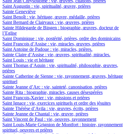
Saint Jean Chrysostome : vie, œuvres, citations, prières
Saint Augustin : vie, spiritualité, œuvre, prières
Sainte Geneviève
Saint Benoît : vie, héritage, œuvre, médaille, prières
Saint Bernard de Clairvaux : vie, œuvres, prières
Sainte Hildegarde de Bingen : biographie, œuvres, docteur de
l’Eglise
Saint Dominique : vie, postérité, prières, ordre des dominicains
Saint François d’Assise : vie, miracles, œuvres, prières
Saint Antoine de Padoue : vie, miracles, prières.
Sainte Claire d’Assise : vie, œuvres, spiritualité, miracles.
Saint Louis : vie et héritage
Saint Thomas d’Aquin : vie, spiritualité, philosophie, œuvres,
prières
Sainte Catherine de Sienne : vie, rayonnement, œuvres, héritage
spirituel
Sainte Jeanne d’Arc : vie, sainteté, canonisation, prières
Sainte Rita : biographie, miracles, causes désespérées
Saint François-Xavier : vie, missions et prières
Saint Ignace : vie, exercices spirituels et ordre des jésuites
Sainte Thérèse d’Avila : vie, œuvres, écrits, prières
Sainte Jeanne de Chantal : vie, œuvre, prières
Saint Vincent de Paul : vie, oeuvres, rayonnement
Saint Louis-Marie Grignion de Montfort : histoire, rayonnement
spirituel, oeuvres et prières