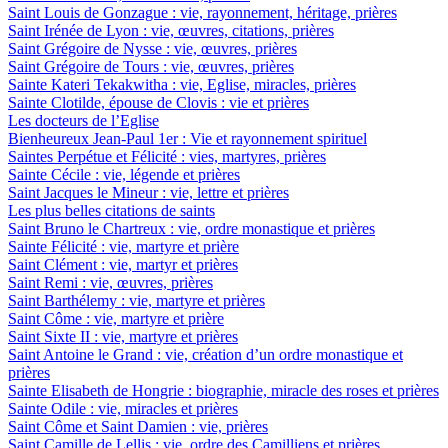
Saint Louis de Gonzague : vie, rayonnement, héritage, prières
Saint Irénée de Lyon : vie, œuvres, citations, prières
Saint Grégoire de Nysse : vie, œuvres, prières
Saint Grégoire de Tours : vie, œuvres, prières
Sainte Kateri Tekakwitha : vie, Eglise, miracles, prières
Sainte Clotilde, épouse de Clovis : vie et prières
Les docteurs de l’Eglise
Bienheureux Jean-Paul 1er : Vie et rayonnement spirituel
Saintes Perpétue et Félicité : vies, martyres, prières
Sainte Cécile : vie, légende et prières
Saint Jacques le Mineur : vie, lettre et prières
Les plus belles citations de saints
Saint Bruno le Chartreux : vie, ordre monastique et prières
Sainte Félicité : vie, martyre et prière
Saint Clément : vie, martyr et prières
Saint Remi : vie, œuvres, prières
Saint Barthélemy : vie, martyre et prières
Saint Côme : vie, martyre et prière
Saint Sixte II : vie, martyre et prières
Saint Antoine le Grand : vie, création d’un ordre monastique et
prières
Sainte Elisabeth de Hongrie : biographie, miracle des roses et prières
Sainte Odile : vie, miracles et prières
Saint Côme et Saint Damien : vie, prières
Saint Camille de Lellis : vie, ordre des Camilliens et prières