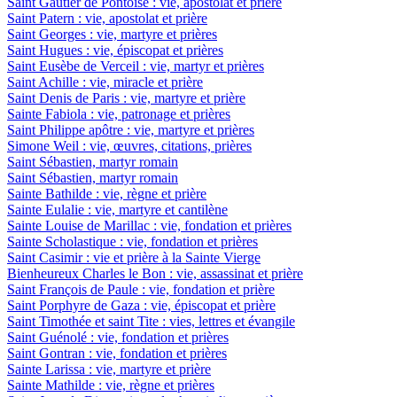
Saint Gautier de Pontoise : vie, apostolat et prière
Saint Patern : vie, apostolat et prière
Saint Georges : vie, martyre et prières
Saint Hugues : vie, épiscopat et prières
Saint Eusèbe de Verceil : vie, martyr et prières
Saint Achille : vie, miracle et prière
Saint Denis de Paris : vie, martyre et prière
Sainte Fabiola : vie, patronage et prières
Saint Philippe apôtre : vie, martyre et prières
Simone Weil : vie, œuvres, citations, prières
Saint Sébastien, martyr romain
Saint Sébastien, martyr romain
Sainte Bathilde : vie, règne et prière
Sainte Eulalie : vie, martyre et cantilène
Sainte Louise de Marillac : vie, fondation et prières
Sainte Scholastique : vie, fondation et prières
Saint Casimir : vie et prière à la Sainte Vierge
Bienheureux Charles le Bon : vie, assassinat et prière
Saint François de Paule : vie, fondation et prière
Saint Porphyre de Gaza : vie, épiscopat et prière
Saint Timothée et saint Tite : vies, lettres et évangile
Saint Guénolé : vie, fondation et prières
Saint Gontran : vie, fondation et prières
Sainte Larissa : vie, martyre et prière
Sainte Mathilde : vie, règne et prières