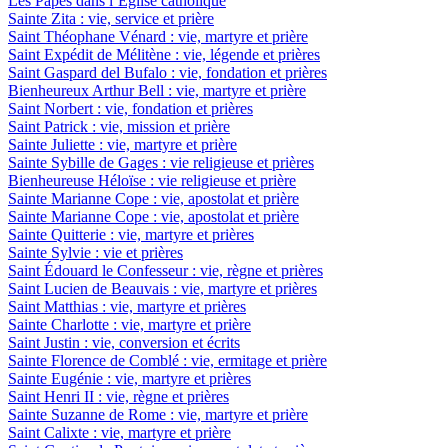
Les Papes dans l’Eglise catholique
Sainte Zita : vie, service et prière
Saint Théophane Vénard : vie, martyre et prière
Saint Expédit de Mélitène : vie, légende et prières
Saint Gaspard del Bufalo : vie, fondation et prières
Bienheureux Arthur Bell : vie, martyre et prière
Saint Norbert : vie, fondation et prières
Saint Patrick : vie, mission et prière
Sainte Juliette : vie, martyre et prière
Sainte Sybille de Gages : vie religieuse et prières
Bienheureuse Héloïse : vie religieuse et prière
Sainte Marianne Cope : vie, apostolat et prière
Sainte Marianne Cope : vie, apostolat et prière
Sainte Quitterie : vie, martyre et prières
Sainte Sylvie : vie et prières
Saint Édouard le Confesseur : vie, règne et prières
Saint Lucien de Beauvais : vie, martyre et prières
Saint Matthias : vie, martyre et prières
Sainte Charlotte : vie, martyre et prière
Saint Justin : vie, conversion et écrits
Sainte Florence de Comblé : vie, ermitage et prière
Sainte Eugénie : vie, martyre et prières
Saint Henri II : vie, règne et prières
Sainte Suzanne de Rome : vie, martyre et prière
Saint Calixte : vie, martyre et prière