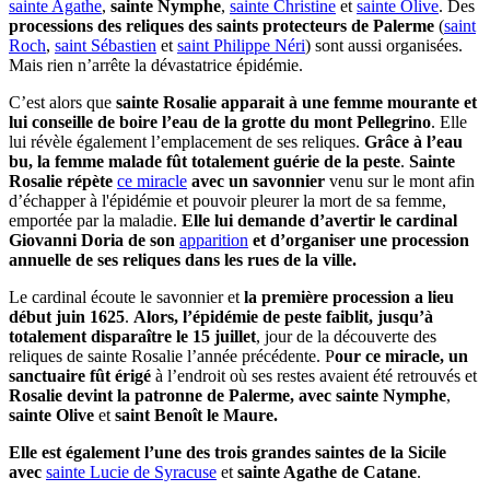
sainte Agathe
,
sainte Nymphe
,
sainte Christine
et
sainte Olive
. Des
processions des reliques des saints protecteurs de Palerme
(
saint
Roch
,
saint Sébastien
et
saint Philippe Néri
) sont aussi organisées.
Mais rien n’arrête la dévastatrice épidémie.
C’est alors que
sainte Rosalie apparait à une femme mourante et
lui conseille de boire l’eau de la grotte du mont Pellegrino
. Elle
lui révèle également l’emplacement de ses reliques.
Grâce à l’eau
bu, la femme malade fût totalement guérie de la peste
.
Sainte
Rosalie répète
ce miracle
avec un savonnier
venu sur le mont afin
d’échapper à l'épidémie et pouvoir pleurer la mort de sa femme,
emportée par la maladie.
Elle lui demande d’avertir le cardinal
Giovanni Doria de son
apparition
et d’organiser une procession
annuelle de ses reliques dans les rues de la ville.
Le cardinal écoute le savonnier et
la première procession a lieu
début juin 1625
.
Alors, l’épidémie de peste faiblit, jusqu’à
totalement disparaître le 15 juillet
, jour de la découverte des
reliques de sainte Rosalie l’année précédente. P
our ce miracle, un
sanctuaire fût érigé
à l’endroit où ses restes avaient été retrouvés et
Rosalie devint la patronne de Palerme, avec
sainte Nymphe
,
sainte Olive
et
saint Benoît le Maure.
Elle est également l’une des trois grandes saintes de la Sicile
avec
sainte Lucie de Syracuse
et
sainte Agathe de Catane
.