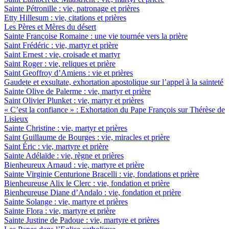
Sainte Pétronille : vie, patronage et prières
Etty Hillesum : vie, citations et prières
Les Pères et Mères du désert
Sainte Françoise Romaine : une vie tournée vers la prière
Saint Frédéric : vie, martyr et prière
Saint Ernest : vie, croisade et martyr
Saint Roger : vie, reliques et prière
Saint Geoffroy d’Amiens : vie et prières
Gaudete et exsultate, exhortation apostolique sur l’appel à la sainteté
Sainte Olive de Palerme : vie, martyr et prière
Saint Olivier Plunket : vie, martyr et prières
« C’est la confiance » : Exhortation du Pape François sur Thérèse de
Lisieux
Sainte Christine : vie, martyr et prières
Saint Guillaume de Bourges : vie, miracles et prière
Saint Éric : vie, martyre et prière
Sainte Adélaïde : vie, règne et prières
Bienheureux Arnaud : vie, martyre et prière
Sainte Virginie Centurione Bracelli : vie, fondations et prière
Bienheureuse Alix le Clerc : vie, fondation et prière
Bienheureuse Diane d’Andalo : vie, fondation et prière
Sainte Solange : vie, martyre et prières
Sainte Flora : vie, martyre et prière
Sainte Justine de Padoue : vie, martyre et prières