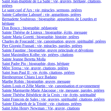
Saint Jean-Baptiste de La Salle : vie, œuvres, héritage, citations,
prières
Le saint curé d’Ars : vie, miracles, sermons, prières
Sainte Catherine Labouré : vie, apparitions, prières
Bernadette Soubirous : biographie, apparitions de Lourdes et
héritage
Don Bosco : biographie, pédagogie
Sainte Thérèse de Lisieux : biographie, écrits, message
Sainte Maria Goretti : biographie, histoire, prières
Charles de Foucauld : vie, canonisation, œuvre, spiritualité, prières
Pier Giorgio Frassati : vie, miracles, paroles, prières
Sainte Faustine : biographie, œuvre principale et dévotions
Saint Maximilien Kolbe: vie, prières, citations
Sainte Jeanne Beretta Molla
Saint Padre Pio : biographie, dons, héritage
Mère Teresa : vie, œuvre, citations, prières
Saint Jean-Paul II : vie, écrits, citations, prières
Bienheureuse Chiara Luce Badano
Marthe Robin : biographie, œuvre, message
Saints Louis et Zélie Martin : vie, canonisation et rayonnement
Sainte Marguerite-Marie Alacoque : vie, message, paroles, prières
Sainte Thérèse Bénédicte de la Croix : vie, écrits, spiritualité
Saint François de Sales : vie, œuvres, spiritualité, citations, prières
Sainte Elisabeth de la Trinité : vie, citations, prières
Saint John Henry Newman : Vie, œuvre, citations