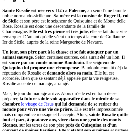
Sainte Rosalie est née vers 1125 à Palerme
, au sein d’une famille
noble normando-sicilienne.
Sa mère est la cousine de Roger II, roi
de Sicile
et son père est le seigneur de Quisquina et de Monte delle
Rose. Rosalie est donc une descendante de la famille de
Charlemagne.
Elle est très pieuse et très jolie
, elle se fait donc vite
remarquer. D’autant qu’elle vécut un temps à la cour de Guillaume
Ier de Sicile, auprès de la reine Marguerite de Navarre.
Un jour, son père part à la chasse et se fait attaquer par un
animal sauvage
. Selon certaines sources, cela aurait été un lion.
Il
est sauvé par un comte nommé Baudouin
.
Le seigneur de
Quisquina lui propose une récompense
. Baudouin connaît déjà la
réputation de Rosalie et
demande alors sa main
. Elle lui est
accordée. Bien que se sentant déjà appelée par la vie religieuse,
Rosalie accepte ce mariage, arrangé.
Mais, le jour du mariage arrive. Alors qu’elle est en train de se
préparer,
la future sainte voit apparaître dans le miroir de sa
chambre
le visage de Jésus
qui lui demande de se retirer du
monde pour vivre une vie de prière
. Elle est très impressionnée
mais comprend ce message et l’accepte. Alors,
sainte Rosalie quitte
tout et part, à quatorze ans, vivre dans une grotte des monts
Sicanes
, sur les terres de son père
près de Quisquina et d’un
couvent de moines basiliens
. Elle
y établit son ermitage
et partage