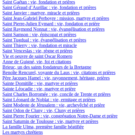
Saint Gaétan : vie, fondation et prières
Saint Géraud d’Aurillac : vie, fondation et prières
Saint Janvier : martyre, miracle et prières
Saint Jean-Gabriel Perboyre : mission, martyre et prières
Saint Pierre-Julien Eymard : vie, fondation et prière
Saint Raymond Nonnat : vie, évangélisation et prières
Saint Samson : vie, épiscopat et prières
Saint Tugdual : vie, évangélisation et prières
Saint Thierry : vie, fondation et miracle
Saint Venceslas : vie, règne et prières
Vie et oeuvre de saint Oscar Romero
Anne de Guigné, vie, foi et citations
Brieuc, un des saints fondateurs de la Bretagne
Benoîte Rencurel, voyante du Laus : vie, citations et prières
Père Jacques Hamel : vie, rayonnement, héritage, prières
Sainte Domitille : vie, martyre et prières
Sainte Léocadie : vie, martyre et prière
Saint Charles Borromée : vie, concile de Trente et prières
Saint Léonard de Noblat : vie, ermitage et prières
Saint Modeste de Jérusalem : vie, archevêché et prière
Saint Odon de Cluny : vie, Cluny et prières
Saint Pierre Fourier : vie, congrégation Notre-Dame et prière
Saint Saturnin de Toulouse : vie, martyre et prières
La famille Ulma, première famille béatifiée
Les martyrs chrétiens