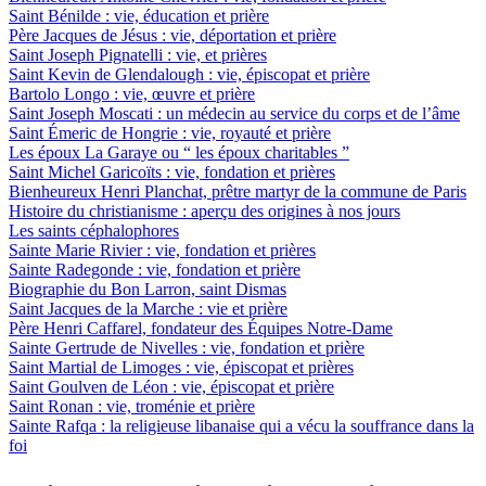
Saint Bénilde : vie, éducation et prière
Père Jacques de Jésus : vie, déportation et prière
Saint Joseph Pignatelli : vie, et prières
Saint Kevin de Glendalough : vie, épiscopat et prière
Bartolo Longo : vie, œuvre et prière
Saint Joseph Moscati : un médecin au service du corps et de l’âme
Saint Émeric de Hongrie : vie, royauté et prière
Les époux La Garaye ou “ les époux charitables ”
Saint Michel Garicoïts : vie, fondation et prières
Bienheureux Henri Planchat, prêtre martyr de la commune de Paris
Histoire du christianisme : aperçu des origines à nos jours
Les saints céphalophores
Sainte Marie Rivier : vie, fondation et prières
Sainte Radegonde : vie, fondation et prière
Biographie du Bon Larron, saint Dismas
Saint Jacques de la Marche : vie et prière
Père Henri Caffarel, fondateur des Équipes Notre-Dame
Sainte Gertrude de Nivelles : vie, fondation et prière
Saint Martial de Limoges : vie, épiscopat et prières
Saint Goulven de Léon : vie, épiscopat et prière
Saint Ronan : vie, troménie et prière
Sainte Rafqa : la religieuse libanaise qui a vécu la souffrance dans la
foi