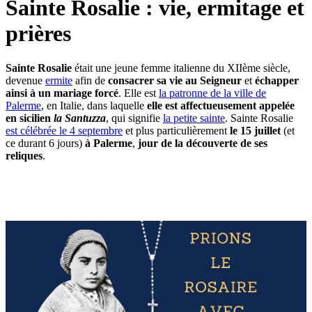
Sainte Rosalie : vie, ermitage et
prières
Sainte Rosalie
était une jeune femme italienne du XIIème siècle,
devenue
ermite
afin de
consacrer sa vie au Seigneur
et
échapper
ainsi à un mariage forcé
. Elle est
la patronne de la ville de
Palerme
, en Italie, dans laquelle
elle est affectueusement appelée
en sicilien
la Santuzza
, qui signifie
la petite sainte
. Sainte Rosalie
est célébrée le 4 septembre
et plus particulièrement
le 15 juillet
(et
ce durant 6 jours)
à Palerme
,
jour de la découverte de ses
reliques
.