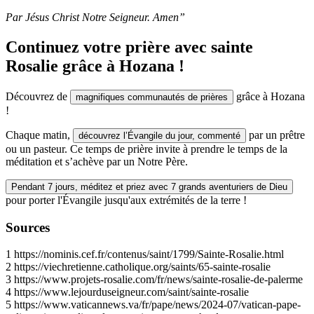
Par Jésus Christ Notre Seigneur. Amen”
Continuez votre prière avec sainte
Rosalie grâce à Hozana !
Découvrez de
grâce à Hozana
magnifiques communautés de prières
!
Chaque matin,
par un prêtre
découvrez l’Évangile du jour, commenté
ou un pasteur. Ce temps de prière invite à prendre le temps de la
méditation et s’achève par un Notre Père.
Pendant 7 jours, méditez et priez avec 7 grands aventuriers de Dieu
pour porter l'Évangile jusqu'aux extrémités de la terre !
Sources
1
https://nominis.cef.fr/contenus/saint/1799/Sainte-Rosalie.html
2
https://viechretienne.catholique.org/saints/65-sainte-rosalie
3
https://www.projets-rosalie.com/fr/news/sainte-rosalie-de-palerme
4
https://www.lejourduseigneur.com/saint/sainte-rosalie
5
https://www.vaticannews.va/fr/pape/news/2024-07/vatican-pape-