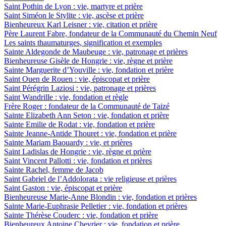
Saint Pothin de Lyon : vie, martyre et prière
Saint Siméon le Stylite : vie, ascèse et prière
Bienheureux Karl Leisner : vie, citation et prière
Père Laurent Fabre, fondateur de la Communauté du Chemin Neuf
Les saints thaumaturges, signification et exemples
Sainte Aldegonde de Maubeuge : vie, patronage et prières
Bienheureuse Gisèle de Hongrie : vie, règne et prière
Sainte Marguerite d’Youville : vie, fondation et prière
Saint Ouen de Rouen : vie, épiscopat et prière
Saint Pérégrin Laziosi : vie, patronage et prières
Saint Wandrille : vie, fondation et règle
Frère Roger : fondateur de la Communauté de Taizé
Sainte Elizabeth Ann Seton : vie, fondation et prière
Sainte Emilie de Rodat : vie, fondation et prière
Sainte Jeanne-Antide Thouret : vie, fondation et prière
Sainte Mariam Baouardy : vie, et prières
Saint Ladislas de Hongrie : vie, règne et prière
Saint Vincent Pallotti : vie, fondation et prières
Sainte Rachel, femme de Jacob
Saint Gabriel de l’Addolorata : vie religieuse et prières
Saint Gaston : vie, épiscopat et prière
Bienheureuse Marie-Anne Blondin : vie, fondation et prières
Sainte Marie-Euphrasie Pelletier : vie, fondation et prières
Sainte Thérèse Couderc : vie, fondation et prière
Bienheureux Antoine Chevrier : vie, fondation et prière