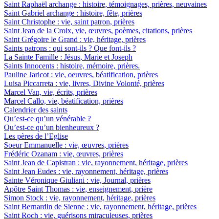
Saint Raphaël archange : histoire, témoignages, prières, neuvaines
Saint Gabriel archange : histoire, fête, prières
Saint Christophe : vie, saint patron, prières
Saint Jean de la Croix, vie, œuvres, poèmes, citations, prières
Saint Grégoire le Grand : vie, héritage, prières
Saints patrons : qui sont-ils ? Que font-ils ?
La Sainte Famille : Jésus, Marie et Joseph
Saints Innocents : histoire, mémoire, prières.
Pauline Jaricot : vie, oeuvres, béatification, prières
Luisa Piccarreta : vie, livres, Divine Volonté, prières
Marcel Van, vie, écrits, prières
Marcel Callo, vie, béatification, prières
Calendrier des saints
Qu’est-ce qu’un vénérable ?
Qu’est-ce qu’un bienheureux ?
Les pères de l’Eglise
Soeur Emmanuelle : vie, œuvres, prières
Frédéric Ozanam : vie, œuvres, prières
Saint Jean de Capistran : vie, rayonnement, héritage, prières
Saint Jean Eudes : vie, rayonnement, héritage, prières
Sainte Véronique Giuliani : vie, Journal, prières
Apôtre Saint Thomas : vie, enseignement, prière
Simon Stock : vie, rayonnement, héritage, prières
Saint Bernardin de Sienne : vie, rayonnement, héritage, prières
Saint Roch : vie, guérisons miraculeuses, prières