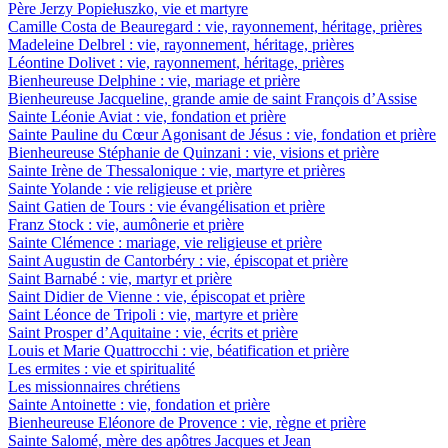
Père Jerzy Popiełuszko, vie et martyre
Camille Costa de Beauregard : vie, rayonnement, héritage, prières
Madeleine Delbrel : vie, rayonnement, héritage, prières
Léontine Dolivet : vie, rayonnement, héritage, prières
Bienheureuse Delphine : vie, mariage et prière
Bienheureuse Jacqueline, grande amie de saint François d’Assise
Sainte Léonie Aviat : vie, fondation et prière
Sainte Pauline du Cœur Agonisant de Jésus : vie, fondation et prière
Bienheureuse Stéphanie de Quinzani : vie, visions et prière
Sainte Irène de Thessalonique : vie, martyre et prières
Sainte Yolande : vie religieuse et prière
Saint Gatien de Tours : vie évangélisation et prière
Franz Stock : vie, aumônerie et prière
Sainte Clémence : mariage, vie religieuse et prière
Saint Augustin de Cantorbéry : vie, épiscopat et prière
Saint Barnabé : vie, martyr et prière
Saint Didier de Vienne : vie, épiscopat et prière
Saint Léonce de Tripoli : vie, martyre et prière
Saint Prosper d’Aquitaine : vie, écrits et prière
Louis et Marie Quattrocchi : vie, béatification et prière
Les ermites : vie et spiritualité
Les missionnaires chrétiens
Sainte Antoinette : vie, fondation et prière
Bienheureuse Eléonore de Provence : vie, règne et prière
Sainte Salomé, mère des apôtres Jacques et Jean