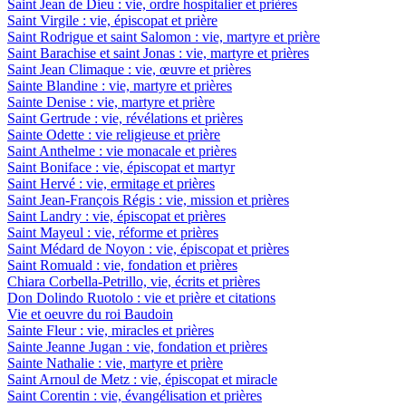
Saint Jean de Dieu : vie, ordre hospitalier et prières
Saint Virgile : vie, épiscopat et prière
Saint Rodrigue et saint Salomon : vie, martyre et prière
Saint Barachise et saint Jonas : vie, martyre et prières
Saint Jean Climaque : vie, œuvre et prières
Sainte Blandine : vie, martyre et prières
Sainte Denise : vie, martyre et prière
Saint Gertrude : vie, révélations et prières
Sainte Odette : vie religieuse et prière
Saint Anthelme : vie monacale et prières
Saint Boniface : vie, épiscopat et martyr
Saint Hervé : vie, ermitage et prières
Saint Jean-François Régis : vie, mission et prières
Saint Landry : vie, épiscopat et prières
Saint Mayeul : vie, réforme et prières
Saint Médard de Noyon : vie, épiscopat et prières
Saint Romuald : vie, fondation et prières
Chiara Corbella-Petrillo, vie, écrits et prières
Don Dolindo Ruotolo : vie et prière et citations
Vie et oeuvre du roi Baudoin
Sainte Fleur : vie, miracles et prières
Sainte Jeanne Jugan : vie, fondation et prières
Sainte Nathalie : vie, martyre et prière
Saint Arnoul de Metz : vie, épiscopat et miracle
Saint Corentin : vie, évangélisation et prières