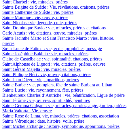
Saint Charbel : vie, miracles, prières
Sainte Brigitte de Suède : Vie, révélations, oraisons, prières
Sainte Catherine de Suède : vie, prières
Sainte Monique : vie, œuvre, prières
Saint Nicolas : vie, légende, culte, prières
Saint Dominique Savio : vie, miracles, prières et citations
Carlo Acutis : vie, citations, œuvre, miracles, prières
Sainte Jacinthe Marto et Saint Francisco Marto : vies, histoire,
prières
Sœur Lucie de Fatima : vie, écrits, prophéties, message
Sainte Joséphine Bakhita : vie, miracles, prières
Claire de Castelbajac : vie, spiritualité, citations, prières
Saint Alphonse de Liguori : vie, citations, prières, oeuvre
Saint Gérard Majella : vie, miracles, prières
Saint Philippe Néri : vie, œuvre, citations, prières
Saint Juan Diego : vie, apparitions, prières
Sainte Barbe : vie, pompiers, fête de sainte Barbara au Liban
Sainte Lucie : vie, rayonnement, fête, prières
Bienheureux Charles d’Autriche : vie, béatification, Ligue de prière
Saint Jérôme : vie, œuvres, spiritualité, peintures
Sainte Gemma Galgani : vie, miracles, paroles, ange-gardien, prières
Maria Valtorta : Vie, œuvre
Sainte Rose de Lima, vie, miracles, prières, citations, association
Sainte Véronique : date, histoire, voile, prière
Saint Michel archange : histoire, symbolique, apparitions, prières