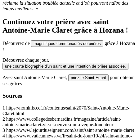
réclame la situation troublée actuelle et d’où pourront naître des
temps meilleurs.
»
Continuez votre prière avec saint
Antoine-Marie Claret grâce à Hozana !
Découvrez de
grâce à Hozana
magnifiques communautés de prières
!
Découvrez chaque jour,
une courte biographie d'un saint et une intention de prière associée.
Avec saint Antoine-Marie Claret,
pour obtenir
priez le Saint Esprit
ses grâces
Sources
1
https://nominis.cef.fr/contenus/saint/2070/Saint-Antoine-Marie-
Claret.html
2
https://www.collegedesbernardins.fr/magazine/article/saint-
antoine-marie-claret-vie-et-oeuvre-dun-eveque-fondateur
3
https://www.lejourduseigneur.com/saint/saint-antoine-marie-claret
4
https://www.vaticannews.va/fr/saint-du-jour/10/24/saint-antoine-