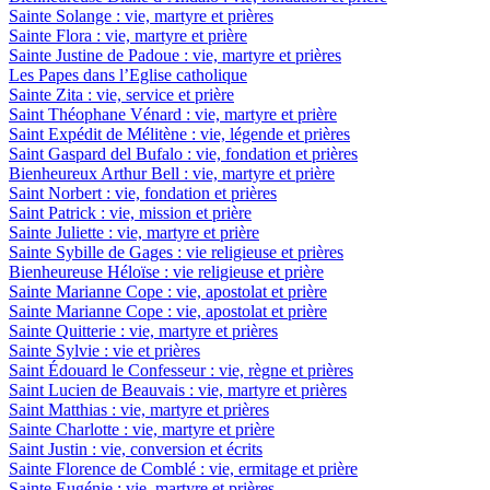
Sainte Solange : vie, martyre et prières
Sainte Flora : vie, martyre et prière
Sainte Justine de Padoue : vie, martyre et prières
Les Papes dans l’Eglise catholique
Sainte Zita : vie, service et prière
Saint Théophane Vénard : vie, martyre et prière
Saint Expédit de Mélitène : vie, légende et prières
Saint Gaspard del Bufalo : vie, fondation et prières
Bienheureux Arthur Bell : vie, martyre et prière
Saint Norbert : vie, fondation et prières
Saint Patrick : vie, mission et prière
Sainte Juliette : vie, martyre et prière
Sainte Sybille de Gages : vie religieuse et prières
Bienheureuse Héloïse : vie religieuse et prière
Sainte Marianne Cope : vie, apostolat et prière
Sainte Marianne Cope : vie, apostolat et prière
Sainte Quitterie : vie, martyre et prières
Sainte Sylvie : vie et prières
Saint Édouard le Confesseur : vie, règne et prières
Saint Lucien de Beauvais : vie, martyre et prières
Saint Matthias : vie, martyre et prières
Sainte Charlotte : vie, martyre et prière
Saint Justin : vie, conversion et écrits
Sainte Florence de Comblé : vie, ermitage et prière
Sainte Eugénie : vie, martyre et prières