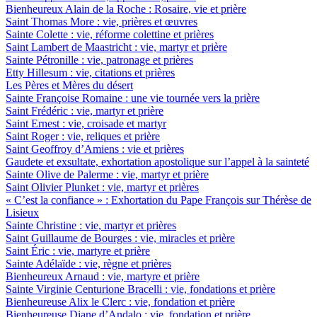
Bienheureux Alain de la Roche : Rosaire, vie et prière
Saint Thomas More : vie, prières et œuvres
Sainte Colette : vie, réforme colettine et prières
Saint Lambert de Maastricht : vie, martyr et prière
Sainte Pétronille : vie, patronage et prières
Etty Hillesum : vie, citations et prières
Les Pères et Mères du désert
Sainte Françoise Romaine : une vie tournée vers la prière
Saint Frédéric : vie, martyr et prière
Saint Ernest : vie, croisade et martyr
Saint Roger : vie, reliques et prière
Saint Geoffroy d’Amiens : vie et prières
Gaudete et exsultate, exhortation apostolique sur l’appel à la sainteté
Sainte Olive de Palerme : vie, martyr et prière
Saint Olivier Plunket : vie, martyr et prières
« C’est la confiance » : Exhortation du Pape François sur Thérèse de
Lisieux
Sainte Christine : vie, martyr et prières
Saint Guillaume de Bourges : vie, miracles et prière
Saint Éric : vie, martyre et prière
Sainte Adélaïde : vie, règne et prières
Bienheureux Arnaud : vie, martyre et prière
Sainte Virginie Centurione Bracelli : vie, fondations et prière
Bienheureuse Alix le Clerc : vie, fondation et prière
Bienheureuse Diane d’Andalo : vie, fondation et prière