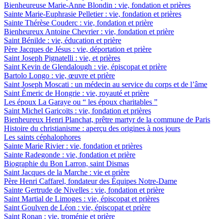
Bienheureuse Marie-Anne Blondin : vie, fondation et prières
Sainte Marie-Euphrasie Pelletier : vie, fondation et prières
Sainte Thérèse Couderc : vie, fondation et prière
Bienheureux Antoine Chevrier : vie, fondation et prière
Saint Bénilde : vie, éducation et prière
Père Jacques de Jésus : vie, déportation et prière
Saint Joseph Pignatelli : vie, et prières
Saint Kevin de Glendalough : vie, épiscopat et prière
Bartolo Longo : vie, œuvre et prière
Saint Joseph Moscati : un médecin au service du corps et de l’âme
Saint Émeric de Hongrie : vie, royauté et prière
Les époux La Garaye ou “ les époux charitables ”
Saint Michel Garicoïts : vie, fondation et prières
Bienheureux Henri Planchat, prêtre martyr de la commune de Paris
Histoire du christianisme : aperçu des origines à nos jours
Les saints céphalophores
Sainte Marie Rivier : vie, fondation et prières
Sainte Radegonde : vie, fondation et prière
Biographie du Bon Larron, saint Dismas
Saint Jacques de la Marche : vie et prière
Père Henri Caffarel, fondateur des Équipes Notre-Dame
Sainte Gertrude de Nivelles : vie, fondation et prière
Saint Martial de Limoges : vie, épiscopat et prières
Saint Goulven de Léon : vie, épiscopat et prière
Saint Ronan : vie, troménie et prière