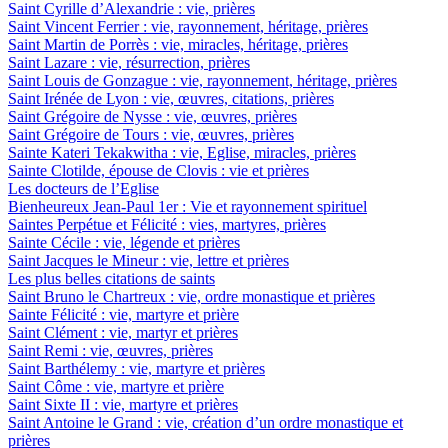
Saint Cyrille d’Alexandrie : vie, prières
Saint Vincent Ferrier : vie, rayonnement, héritage, prières
Saint Martin de Porrès : vie, miracles, héritage, prières
Saint Lazare : vie, résurrection, prières
Saint Louis de Gonzague : vie, rayonnement, héritage, prières
Saint Irénée de Lyon : vie, œuvres, citations, prières
Saint Grégoire de Nysse : vie, œuvres, prières
Saint Grégoire de Tours : vie, œuvres, prières
Sainte Kateri Tekakwitha : vie, Eglise, miracles, prières
Sainte Clotilde, épouse de Clovis : vie et prières
Les docteurs de l’Eglise
Bienheureux Jean-Paul 1er : Vie et rayonnement spirituel
Saintes Perpétue et Félicité : vies, martyres, prières
Sainte Cécile : vie, légende et prières
Saint Jacques le Mineur : vie, lettre et prières
Les plus belles citations de saints
Saint Bruno le Chartreux : vie, ordre monastique et prières
Sainte Félicité : vie, martyre et prière
Saint Clément : vie, martyr et prières
Saint Remi : vie, œuvres, prières
Saint Barthélemy : vie, martyre et prières
Saint Côme : vie, martyre et prière
Saint Sixte II : vie, martyre et prières
Saint Antoine le Grand : vie, création d’un ordre monastique et
prières