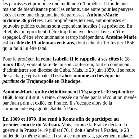
les paroisses et prononce une multitude d’homélies. Il fonde une
maison de bienfaisance pour les enfants, une autre pour les pauvres
âgés et crée une cinquantaine de paroisses.
Antoine-Marie
ordonne 36 prêtres
. Les propriétaires terriens, autonomistes et
pouvoirs publics cubains sont cependant hostiles à sa présence. En
effet, ils lui reprochent d’être trop bon avec les esclaves, d’être
espagnol, d’être révolutionnaire et trop indépendant.
Antoine-Marie
est la cible de 15 attentats en 6 ans
, dont celui du 1er février 1856
qui a failli lui être fatal.
Pour le protéger,
la reine Isabelle II le rappelle à ses côtés le 18
mars 1857
, voulant faire de lui son confesseur, tout en continuant
d’administrer son diocèse de Cuba. Mais, le 20 juin 1859, il se retire
de sa charge épiscopale.
Il est alors nommé archevêque
in
partibus
de Trajanopolis-en-Rhodope.
Antoine-Marie quitte définitivement l’Espagne le 30 septembre
1868
, lorsqu’il suit la reine, chassée du trône par la révolution menée
par Juan prim et exilée en France. Il s’occupe alors de la
communauté espagnole établie à Paris.
En 1869 et 1870, il se rend à Rome afin de participer au
premier concile du Vatican.
Mais, comme la France déclare la
guerre à la Prusse le 19 juillet 870, il doit s’arrêter à Prades, le 23
juillet de la même année. Il est, à ce moment-là, gravement malade.