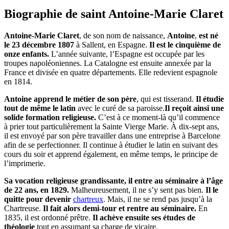
Biographie de saint Antoine-Marie Claret
Antoine-Marie Claret
, de son nom de naissance,
Antoine
,
est né
le 23 décembre 1807
à Sallent, en Espagne.
Il est le cinquième de
onze enfants.
L’année suivante, l’Espagne est occupée par les
troupes napoléoniennes. La Catalogne est ensuite annexée par la
France et divisée en quatre départements. Elle redevient espagnole
en 1814.
Antoine apprend le métier de son père
, qui est tisserand.
Il étudie
tout de même le latin
avec le curé de sa paroisse.
Il reçoit ainsi une
solide formation religieuse.
C’est à ce moment-là qu’il commence
à prier tout particulièrement la Sainte Vierge Marie. À dix-sept ans,
il est envoyé par son père travailler dans une entreprise à Barcelone
afin de se perfectionner. Il continue à étudier le latin en suivant des
cours du soir et apprend également, en même temps, le principe de
l’imprimerie.
Sa vocation religieuse grandissante, il entre au séminaire à l’âge
de 22 ans, en 1829.
Malheureusement, il ne s’y sent pas bien.
Il le
quitte pour devenir
chartreux
. Mais, il ne se rend pas jusqu’à la
Chartreuse.
Il fait alors demi-tour et rentre au séminaire.
En
1835, il est ordonné prêtre.
Il achève ensuite ses études de
théologie
tout en assumant sa charge de vicaire.