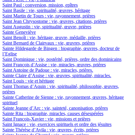
Saint Paul : conversion, mission, epîtres
Saint Basile : vie, spiritualité, œuvres, héritage
Saint Martin de Tours : vie, rayonnement, prières
Saint Jean Chrysostome : vie, œuvres, citations, prières
Saint Augustin : vie, spiritualité, œuvre, prières
Sainte Geneviève
Saint Benoît : vie, héritage, œuvre, médaille, prières
Saint Bernard de Clairvaux : vie, œuvres, prières
Sainte Hildegarde de Bingen : biographie, œuvres, docteur de
l’Eglise
Saint Dominique : vie, postérité, prières, ordre des dominicains
Saint François d’Assise : vie, miracles, œuvres, prières
Saint Antoine de Padoue : vie, miracles, prières.
Sainte Claire d’Assise : vie, œuvres, spiritualité, miracles.
Saint Louis : vie et héritage
Saint Thomas d’Aquin : vie, spiritualité, philosophie, œuvres,
prières
Sainte Catherine de Sienne : vie, rayonnement, œuvres, héritage
spirituel
Sainte Jeanne d’Arc : vie, sainteté, canonisation, prières
Sainte Rita : biographie, miracles, causes désespérées
Saint François-Xavier : vie, missions et prières
Saint Ignace : vie, exercices spirituels et ordre des jésuites
Sainte Thérèse d’Avila : vie, œuvres, écrits, prières