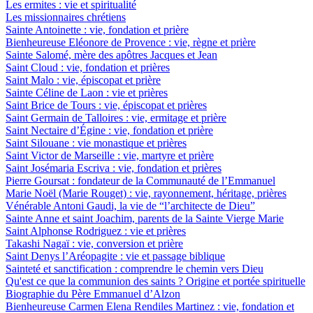
Les ermites : vie et spiritualité
Les missionnaires chrétiens
Sainte Antoinette : vie, fondation et prière
Bienheureuse Eléonore de Provence : vie, règne et prière
Sainte Salomé, mère des apôtres Jacques et Jean
Saint Cloud : vie, fondation et prières
Saint Malo : vie, épiscopat et prière
Sainte Céline de Laon : vie et prières
Saint Brice de Tours : vie, épiscopat et prières
Saint Germain de Talloires : vie, ermitage et prière
Saint Nectaire d’Égine : vie, fondation et prière
Saint Silouane : vie monastique et prières
Saint Victor de Marseille : vie, martyre et prière
Saint Josémaria Escriva : vie, fondation et prières
Pierre Goursat : fondateur de la Communauté de l’Emmanuel
Marie Noël (Marie Rouget) : vie, rayonnement, héritage, prières
Vénérable Antoni Gaudi, la vie de “l’architecte de Dieu”
Sainte Anne et saint Joachim, parents de la Sainte Vierge Marie
Saint Alphonse Rodriguez : vie et prières
Takashi Nagaï : vie, conversion et prière
Saint Denys l’Aréopagite : vie et passage biblique
Sainteté et sanctification : comprendre le chemin vers Dieu
Qu'est ce que la communion des saints ? Origine et portée spirituelle
Biographie du Père Emmanuel d’Alzon
Bienheureuse Carmen Elena Rendiles Martinez : vie, fondation et