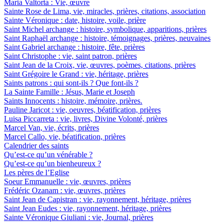
Maria Valtorta : Vie, œuvre
Sainte Rose de Lima, vie, miracles, prières, citations, association
Sainte Véronique : date, histoire, voile, prière
Saint Michel archange : histoire, symbolique, apparitions, prières
Saint Raphaël archange : histoire, témoignages, prières, neuvaines
Saint Gabriel archange : histoire, fête, prières
Saint Christophe : vie, saint patron, prières
Saint Jean de la Croix, vie, œuvres, poèmes, citations, prières
Saint Grégoire le Grand : vie, héritage, prières
Saints patrons : qui sont-ils ? Que font-ils ?
La Sainte Famille : Jésus, Marie et Joseph
Saints Innocents : histoire, mémoire, prières.
Pauline Jaricot : vie, oeuvres, béatification, prières
Luisa Piccarreta : vie, livres, Divine Volonté, prières
Marcel Van, vie, écrits, prières
Marcel Callo, vie, béatification, prières
Calendrier des saints
Qu’est-ce qu’un vénérable ?
Qu’est-ce qu’un bienheureux ?
Les pères de l’Eglise
Soeur Emmanuelle : vie, œuvres, prières
Frédéric Ozanam : vie, œuvres, prières
Saint Jean de Capistran : vie, rayonnement, héritage, prières
Saint Jean Eudes : vie, rayonnement, héritage, prières
Sainte Véronique Giuliani : vie, Journal, prières