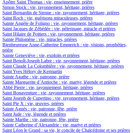
Apôtre Saint Thomas : vie, enseignement, prière
Simon Stock : vie, rayonnement, héritage, prières
Saint Bernardin de Sienne : vie, rayonnement, héritage, prières
Saint Roch : vie, guérisons miraculeuses, prières
Sainte Angèle de Foligno : vie, rayonnement, héritage, prières
Saint Jacques de Zébédée : vie, pèlerinage, miracle et prières
Saint Hilaire de Poitiers : vie, rayonnement, héritage, prières
Sainte Philomène : vie, miracles, prières
Bienheureuse Anne-Catherine Emmerich : vie, visions, prophéties,
prière
Sainte Geneviève : vie, exploits et prières
Saint Benoît-Joseph Labre : vie, rayonnement, héritage, prières
Saint Claude La Colombière : vie, rayonnement, héritage, prières
Saint Yves Hélory de Kermartin
Sainte Agathe : vie, patronne, prière
Sainte Marguerite d’Antioche : vie, martyr, légende et prières
Abbé Pierre : vie, rayonnement, héritage, prières
Saint Bonaventure : vie, rayonnement, héritage, prières
Saint Joseph de Cupertino : vie, rayonnement, héritage, prières
Saint Pie X : vie, œuvres, prières
Sainte Agnès : vie, patronne, fête, prière
Saint Jude : vie, légende et prières
Sainte Marthe : vie, patronne, fête, prière
Sainte Catherine d’Alexandrie : vie, martyr et prières
Saint Léon le Grand : sa vie, le concile de Chalcédoine et ses prières