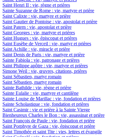
Saint Henri II : vie, règne et prières
Sainte Suzanne de Rome : vie, martyre et prière
Saint Calixte : vie, martyre et prière
Saint Gautier de Pontoise : vie, apostolat et prière
Saint Patern : vie, apostolat et prière
Saint Georges : vie, martyre et prières
Saint Hugues : vie, épiscopat et prières
Saint Eusèbe de Verceil : vie, martyr et prières
Saint Achille : vie, miracle et prière
Saint Denis de Paris : vie, martyre et prière
Sainte Fabiola : vie, patronage et prières
Saint Philippe apôtre : vie, martyre et prières
Simone Weil : vie, œuvres, citations, prières
Saint Sébastien, martyr romain
Saint Sébastien, martyr romain
Sainte Bathilde : vie, règne et prière
Sainte Eulalie : vie, martyre et cantilène
Sainte Louise de Marillac : vie, fondation et prières
Sainte Scholastique : vie, fondation et prières
Saint Casimir : vie et prière à la Sainte Vierge
Bienheureux Charles le Bon : vie, assassinat et prière
Saint François de Paule : vie, fondation et prière
Saint Porphyre de Gaza : vie, épiscopat et prière
Saint Timothée et saint Tite : vies, lettres et évangile