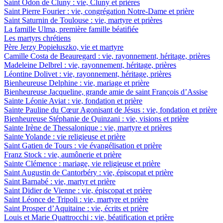
Saint Odon de Cluny : vie, Cluny et prières
Saint Pierre Fourier : vie, congrégation Notre-Dame et prière
Saint Saturnin de Toulouse : vie, martyre et prières
La famille Ulma, première famille béatifiée
Les martyrs chrétiens
Père Jerzy Popiełuszko, vie et martyre
Camille Costa de Beauregard : vie, rayonnement, héritage, prières
Madeleine Delbrel : vie, rayonnement, héritage, prières
Léontine Dolivet : vie, rayonnement, héritage, prières
Bienheureuse Delphine : vie, mariage et prière
Bienheureuse Jacqueline, grande amie de saint François d’Assise
Sainte Léonie Aviat : vie, fondation et prière
Sainte Pauline du Cœur Agonisant de Jésus : vie, fondation et prière
Bienheureuse Stéphanie de Quinzani : vie, visions et prière
Sainte Irène de Thessalonique : vie, martyre et prières
Sainte Yolande : vie religieuse et prière
Saint Gatien de Tours : vie évangélisation et prière
Franz Stock : vie, aumônerie et prière
Sainte Clémence : mariage, vie religieuse et prière
Saint Augustin de Cantorbéry : vie, épiscopat et prière
Saint Barnabé : vie, martyr et prière
Saint Didier de Vienne : vie, épiscopat et prière
Saint Léonce de Tripoli : vie, martyre et prière
Saint Prosper d’Aquitaine : vie, écrits et prière
Louis et Marie Quattrocchi : vie, béatification et prière