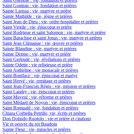
Saint Guénolé : vie, fondation et prières
Saint Gontran : vie, fondation et prières
Sainte Larissa : vie, martyre et prière
Sainte Mathilde : vie, règne et prières
Saint Jean de Dieu : vie, ordre hospitalier et prières
Saint Virgile : vie, épiscopat et prière
Saint Rodrigue et saint Salomon : vie, martyre et prière
Saint Barachise et saint Jonas : vie, martyre et prières
Saint Jean Climaque : vie, œuvre et prières
Sainte Blandine : vie, martyre et prières
Sainte Denise : vie, martyre et prière
Saint Gertrude : vie, révélations et prières
Sainte Odette : vie religieuse et prière
Saint Anthelme : vie monacale et prières
Saint Boniface : vie, épiscopat et martyr
Saint Hervé : vie, ermitage et prières
Saint Jean-François Régis : vie, mission et prières
Saint Landry : vie, épiscopat et prières
Saint Mayeul : vie, réforme et prières
Saint Médard de Noyon : vie, épiscopat et prières
Saint Romuald : vie, fondation et prières
Chiara Corbella-Petrillo, vie, écrits et prières
Don Dolindo Ruotolo : vie et prière et citations
Vie et oeuvre du roi Baudoin
Sainte Fleur : vie, miracles et prières