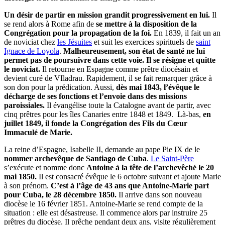
Un désir de partir en mission grandit progressivement en lui.
Il
se rend alors à Rome afin de
se mettre à la disposition de la
Congrégation pour la propagation de la foi.
En 1839, il fait un an
de noviciat chez
les Jésuites
et suit les exercices spirituels de
saint
Ignace de Loyola
.
Malheureusement, son état de santé ne lui
permet pas de poursuivre dans cette voie. Il se résigne et quitte
le noviciat.
Il retourne en Espagne comme prêtre diocésain et
devient curé de VIladrau. Rapidement, il se fait remarquer grâce à
son don pour la prédication. Aussi,
dès mai 1843, l’évêque le
décharge de ses fonctions et l’envoie dans des missions
paroissiales.
Il évangélise toute la Catalogne avant de partir, avec
cinq prêtres pour les îles Canaries entre 1848 et 1849. Là-bas,
en
juillet 1849, il fonde la Congrégation des Fils du Cœur
Immaculé de Marie.
La reine d’Espagne, Isabelle II, demande au pape Pie IX de le
nommer archevêque de Santiago de Cuba
.
Le Saint-Père
s’exécute et nomme donc
Antoine à la tête de l’archevêché le 20
mai 1850.
Il est consacré évêque le 6 octobre suivant et ajoute Marie
à son prénom.
C’est à l’âge de 43 ans que Antoine-Marie part
pour Cuba, le 28 décembre 1850.
Il arrive dans son nouveau
diocèse le 16 février 1851. Antoine-Marie se rend compte de la
situation : elle est désastreuse. Il commence alors par instruire 25
prêtres du diocèse. Il prêche pendant deux ans, visite régulièrement