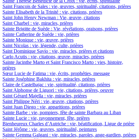
Sainte Thérèse Bénédicte de la Croix : vie, écrits, spiritualité
Saint François de Sales : vie, œuvres, spiritualité, citations, prières
Sainte Elisabeth de la Trinité : vie, citations, prières
Saint John Henry Newman : Vie, œuvre, citations
Saint Charbel : vie, miracles, prières
Sainte Brigitte de Suède : Vie, révélations, oraisons, prières
Sainte Catherine de Suède : vie, prières
Sainte Monique : vie, œuvre, prières
Saint Nicolas : vie, légende, culte, prières
Saint Dominique Savio : vie, miracles, prières et citations
Carlo Acutis : vie, citations, œuvre, miracles, prières
Sainte Jacinthe Marto et Saint Francisco Marto : vies, histoire,
prières
Sœur Lucie de Fatima : vie, écrits, prophéties, message
Sainte Joséphine Bakhita : vie, miracles, prières
Claire de Castelbajac : vie, spiritualité, citations, prières
Saint Alphonse de Liguori : vie, citations, prières, oeuvre
Saint Gérard Majella : vie, miracles, prières
Saint Philippe Néri : vie, œuvre, citations, prières
Saint Juan Diego : vie, apparitions, prières
Sainte Barbe : vie, pompiers, fête de sainte Barbara au Liban
Sainte Lucie : vie, rayonnement, fête, prières
Bienheureux Charles d’Autriche : vie, béatification, Ligue de prière
Saint Jérôme : vie, œuvres, spiritualité, peintures
Sainte Gemma Galgani : vie, miracles, paroles, ange-gardien, prières