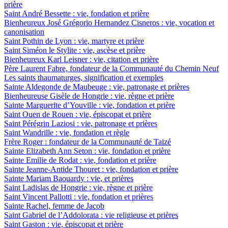
prière
Saint André Bessette : vie, fondation et prière
Bienheureux José Grégorio Hernandez Cisneros : vie, vocation et
canonisation
Saint Pothin de Lyon : vie, martyre et prière
Saint Siméon le Stylite : vie, ascèse et prière
Bienheureux Karl Leisner : vie, citation et prière
Père Laurent Fabre, fondateur de la Communauté du Chemin Neuf
Les saints thaumaturges, signification et exemples
Sainte Aldegonde de Maubeuge : vie, patronage et prières
Bienheureuse Gisèle de Hongrie : vie, règne et prière
Sainte Marguerite d’Youville : vie, fondation et prière
Saint Ouen de Rouen : vie, épiscopat et prière
Saint Pérégrin Laziosi : vie, patronage et prières
Saint Wandrille : vie, fondation et règle
Frère Roger : fondateur de la Communauté de Taizé
Sainte Elizabeth Ann Seton : vie, fondation et prière
Sainte Emilie de Rodat : vie, fondation et prière
Sainte Jeanne-Antide Thouret : vie, fondation et prière
Sainte Mariam Baouardy : vie, et prières
Saint Ladislas de Hongrie : vie, règne et prière
Saint Vincent Pallotti : vie, fondation et prières
Sainte Rachel, femme de Jacob
Saint Gabriel de l’Addolorata : vie religieuse et prières
Saint Gaston : vie, épiscopat et prière