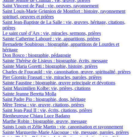
Sainte Jeanne de Chantal : vie, œuvre, prières
Saint Vincent de Paul : vie, oeuvres, rayonnement
Saint Louis-Marie Grignion de Montfort : histoire, rayonnement
spirituel, oeuvres et prières
Saint Jean-Baptiste de La Salle : vie, œuvres, héritage, citations,
prières
Le saint curé d’Ars : vie, miracles, sermons, prières
Sainte Catherine Labouré : vie, apparitions, prières
Bernadette Soubirous : biographie, apparitions de Lourdes et
héritage
Don Bosco : biographie, pédagogie
Sainte Thérèse de Lisieux : biographie, écrits, message
Sainte Maria Goretti : biographie, histoire, prières
Charles de Foucauld : vie, canonisation, œuvre, spiritualité, prières
Pier Giorgio Frassati : vie, miracles, paroles, prières
Sainte Faustine : biographie, œuvre principale et dévotions
Saint Maximilien Kolbe: vie, prières, citations
Sainte Jeanne Beretta Molla
Saint Padre Pio : biographie, dons, héritage
Mère Teresa : vie, œuvre, citations, prières
Saint Jean-Paul II : vie, écrits, citations, prières
Bienheureuse Chiara Luce Badano
Marthe Robin : biographie, œuvre, message
Saints Louis et Zélie Martin : vie, canonisation et rayonnement
Sainte Marguerite-Marie Alacoque : vie, message, paroles, prières