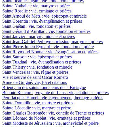
Sainte Jeanne Jugan : vie, fondation et prières
Sainte Nathalie : vie, martyre et prière
Sainte Rosalie : vie, ermitage et prières
Saint Arnoul de Metz : vie, épiscopat et miracle
Saint Corentin : vie, évangélisation et prières
Saint Gaétan : vie, fondation et prières
Saint Géraud d’Aurillac : vie, fondation et prières
Saint Janvier : martyre, miracle et prières
Saint Jean-Gabriel Perboyre : mission, martyre et prières
Saint Pierre-Julien Eymard : vie, fondation et prière
Saint Raymond Nonnat : vie, évangélisation et prières
Saint Samson : vie, épiscopat et prières
Saint Tugdual : vie, évangélisation et prières
Saint Thierry : vie, fondation et miracle
Saint Venceslas : vie, règne et prières
Vie et oeuvre de saint Oscar Romero
Anne de Guigné, vie, foi et citations
Brieuc, un des saints fondateurs de la Bretagne
Benoîte Rencurel, voyante du Laus : vie, citations et prières
Père Jacques Hamel : vie, rayonnement, héritage, prières
Sainte Domitille : vie, martyre et prières
Sainte Léocadie : vie, martyre et prière
Saint Charles Borromée : vie, concile de Trente et prières
Saint Léonard de Noblat : vie, ermitage et prières
Saint Modeste de Jérusalem : vie, archevêché et prière