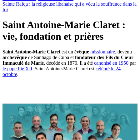
Sainte Rafqa : la religieuse libanaise qui a vécu la souffrance dans la
foi
Saint Antoine-Marie Claret :
vie, fondation et prières
Saint Antoine-Marie Claret
est un
évêque
missionnaire
, devenu
archevêque
de Santiago de Cuba et
fondateur des Fils du Cœur
Immaculé de Marie
, décédé en 1870. Il a été
canonisé en 1950
par
le pape Pie XII
. Saint Antoine-Marie Claret est
célébré le 24
octobre
.