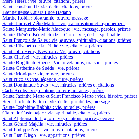
Mère Teresa : vie, œuvre, citations, prières
Saint Jean-Paul II : vie, écrits, citations, prières
Bienheureuse Chiara Luce Badano
Marthe Robin : biographie, œuvre, message
Saints Louis et Zélie Martin : vie, canonisation et rayonnement
Sainte Marguerite-Marie Alacoque : vie, message, paroles, prières
Sainte Thérèse Bénédicte de la Croix : vie, écrits, spiritualité
Saint François de Sales : vie, œuvres, spiritualité, citations, prières
Sainte Elisabeth de la Trinité : vie, citations, prières
Saint John Henry Newman : Vie, œuvre, citations
Saint Charbel : vie, miracles, prières
Sainte Brigitte de Suède : Vie, révélations, oraisons, prières
Sainte Catherine de Suède : vie, prières
Sainte Monique : vie, œuvre, prières
Saint Nicolas : vie, légende, culte, prières
Saint Dominique Savio : vie, miracles, prières et citations
Carlo Acutis : vie, citations, œuvre, miracles, prières
Sainte Jacinthe Marto et Saint Francisco Marto : vies, histoire, prières
Sœur Lucie de Fatima : vie, écrits, prophéties, message
Sainte Joséphine Bakhita : vie, miracles, prières
Claire de Castelbajac : vie, spiritualité, citations, prières
Saint Alphonse de Liguori : vie, citations, prières, oeuvre
Saint Gérard Majella : vie, miracles, prières
Saint Philippe Néri : vie, œuvre, citations, prières
Saint Juan Diego : vie, apparitions, prières