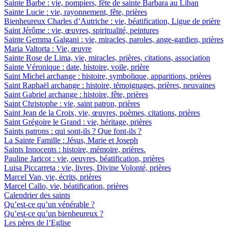
Sainte Barbe : vie, pompiers, fête de sainte Barbara au Liban
Sainte Lucie : vie, rayonnement, fête, prières
Bienheureux Charles d’Autriche : vie, béatification, Ligue de prière
Saint Jérôme : vie, œuvres, spiritualité, peintures
Sainte Gemma Galgani : vie, miracles, paroles, ange-gardien, prières
Maria Valtorta : Vie, œuvre
Sainte Rose de Lima, vie, miracles, prières, citations, association
Sainte Véronique : date, histoire, voile, prière
Saint Michel archange : histoire, symbolique, apparitions, prières
Saint Raphaël archange : histoire, témoignages, prières, neuvaines
Saint Gabriel archange : histoire, fête, prières
Saint Christophe : vie, saint patron, prières
Saint Jean de la Croix, vie, œuvres, poèmes, citations, prières
Saint Grégoire le Grand : vie, héritage, prières
Saints patrons : qui sont-ils ? Que font-ils ?
La Sainte Famille : Jésus, Marie et Joseph
Saints Innocents : histoire, mémoire, prières.
Pauline Jaricot : vie, oeuvres, béatification, prières
Luisa Piccarreta : vie, livres, Divine Volonté, prières
Marcel Van, vie, écrits, prières
Marcel Callo, vie, béatification, prières
Calendrier des saints
Qu’est-ce qu’un vénérable ?
Qu’est-ce qu’un bienheureux ?
Les pères de l’Eglise