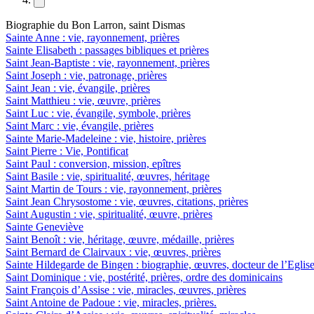
Biographie du Bon Larron, saint Dismas
Sainte Anne : vie, rayonnement, prières
Sainte Elisabeth : passages bibliques et prières
Saint Jean-Baptiste : vie, rayonnement, prières
Saint Joseph : vie, patronage, prières
Saint Jean : vie, évangile, prières
Saint Matthieu : vie, œuvre, prières
Saint Luc : vie, évangile, symbole, prières
Saint Marc : vie, évangile, prières
Sainte Marie-Madeleine : vie, histoire, prières
Saint Pierre : Vie, Pontificat
Saint Paul : conversion, mission, epîtres
Saint Basile : vie, spiritualité, œuvres, héritage
Saint Martin de Tours : vie, rayonnement, prières
Saint Jean Chrysostome : vie, œuvres, citations, prières
Saint Augustin : vie, spiritualité, œuvre, prières
Sainte Geneviève
Saint Benoît : vie, héritage, œuvre, médaille, prières
Saint Bernard de Clairvaux : vie, œuvres, prières
Sainte Hildegarde de Bingen : biographie, œuvres, docteur de l’Eglis
Saint Dominique : vie, postérité, prières, ordre des dominicains
Saint François d’Assise : vie, miracles, œuvres, prières
Saint Antoine de Padoue : vie, miracles, prières.