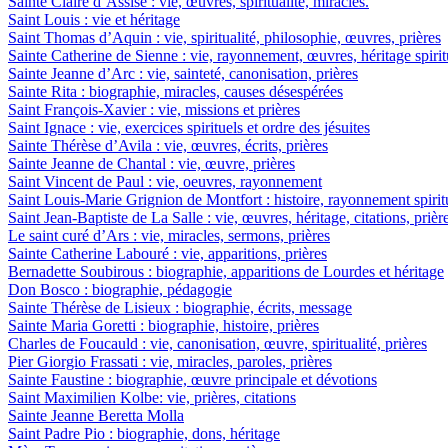
Sainte Claire d’Assise : vie, œuvres, spiritualité, miracles.
Saint Louis : vie et héritage
Saint Thomas d’Aquin : vie, spiritualité, philosophie, œuvres, prières
Sainte Catherine de Sienne : vie, rayonnement, œuvres, héritage spirit
Sainte Jeanne d’Arc : vie, sainteté, canonisation, prières
Sainte Rita : biographie, miracles, causes désespérées
Saint François-Xavier : vie, missions et prières
Saint Ignace : vie, exercices spirituels et ordre des jésuites
Sainte Thérèse d’Avila : vie, œuvres, écrits, prières
Sainte Jeanne de Chantal : vie, œuvre, prières
Saint Vincent de Paul : vie, oeuvres, rayonnement
Saint Louis-Marie Grignion de Montfort : histoire, rayonnement spiritu
Saint Jean-Baptiste de La Salle : vie, œuvres, héritage, citations, prièr
Le saint curé d’Ars : vie, miracles, sermons, prières
Sainte Catherine Labouré : vie, apparitions, prières
Bernadette Soubirous : biographie, apparitions de Lourdes et héritage
Don Bosco : biographie, pédagogie
Sainte Thérèse de Lisieux : biographie, écrits, message
Sainte Maria Goretti : biographie, histoire, prières
Charles de Foucauld : vie, canonisation, œuvre, spiritualité, prières
Pier Giorgio Frassati : vie, miracles, paroles, prières
Sainte Faustine : biographie, œuvre principale et dévotions
Saint Maximilien Kolbe: vie, prières, citations
Sainte Jeanne Beretta Molla
Saint Padre Pio : biographie, dons, héritage