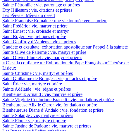
Sainte Pétronille : vie, patronage et prières
Etty Hillesum : vie, citations et prières
Les Pères et Mères du désert
Sainte Françoise Romaine : une vie tournée vers la prière
Saint Frédéric : vie, martyr et prière
Saint Ernest : vie, croisade et martyr
Saint Roger : vie, reliques et prière
Saint Geoffroy d’Amiens : vie et prières
Gaudete et exsultate, exhortation apostolique sur l’appel à la sainteté
Sainte Olive de Palerme : vie, martyr et prière
Saint Olivier Plunket : vie, martyr et prières
« C’est la confiance » : Exhortation du Pape François sur Thérèse de
Lisieux
Sainte Christine : vie, martyr et prières
Saint Guillaume de Bourges : vie, miracles et prière
Saint Éric : vie, martyre et prière
Sainte Adélaïde : vie, règne et prières
Bienheureux Arnaud : vie, martyre et prière
Sainte Virginie Centurione Bracelli : vie, fondations et prière
Bienheureuse Alix le Clerc : vie, fondation et prière
Bienheureuse Diane d’Andalo : vie, fondation et prière
Sainte Solange : vie, martyre et prières
Sainte Flora : vie, martyre et prière
Sainte Justine de Padoue : vie, martyre et prières