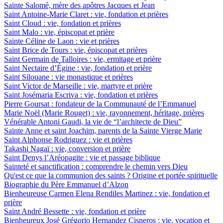
Sainte Salomé, mère des apôtres Jacques et Jean
Saint Antoine-Marie Claret : vie, fondation et prières
Saint Cloud : vie, fondation et prières
Saint Malo : vie, épiscopat et prière
Sainte Céline de Laon : vie et prières
Saint Brice de Tours : vie, épiscopat et prières
Saint Germain de Talloires : vie, ermitage et prière
Saint Nectaire d’Égine : vie, fondation et prière
Saint Silouane : vie monastique et prières
Saint Victor de Marseille : vie, martyre et prière
Saint Josémaria Escriva : vie, fondation et prières
Pierre Goursat : fondateur de la Communauté de l’Emmanuel
Marie Noël (Marie Rouget) : vie, rayonnement, héritage, prières
Vénérable Antoni Gaudi, la vie de “l’architecte de Dieu”
Sainte Anne et saint Joachim, parents de la Sainte Vierge Marie
Saint Alphonse Rodriguez : vie et prières
Takashi Nagaï : vie, conversion et prière
Saint Denys l’Aréopagite : vie et passage biblique
Sainteté et sanctification : comprendre le chemin vers Dieu
Qu'est ce que la communion des saints ? Origine et portée spirituelle
Biographie du Père Emmanuel d’Alzon
Bienheureuse Carmen Elena Rendiles Martinez : vie, fondation et
prière
Saint André Bessette : vie, fondation et prière
Bienheureux José Grégorio Hernandez Cisneros : vie, vocation et