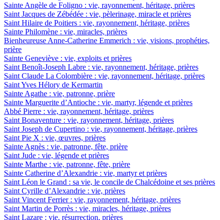
Sainte Angèle de Foligno : vie, rayonnement, héritage, prières
Saint Jacques de Zébédée : vie, pèlerinage, miracle et prières
Saint Hilaire de Poitiers : vie, rayonnement, héritage, prières
Sainte Philomène : vie, miracles, prières
Bienheureuse Anne-Catherine Emmerich : vie, visions, prophéties,
prière
Sainte Geneviève : vie, exploits et prières
Saint Benoît-Joseph Labre : vie, rayonnement, héritage, prières
Saint Claude La Colombière : vie, rayonnement, héritage, prières
Saint Yves Hélory de Kermartin
Sainte Agathe : vie, patronne, prière
Sainte Marguerite d’Antioche : vie, martyr, légende et prières
Abbé Pierre : vie, rayonnement, héritage, prières
Saint Bonaventure : vie, rayonnement, héritage, prières
Saint Joseph de Cupertino : vie, rayonnement, héritage, prières
Saint Pie X : vie, œuvres, prières
Sainte Agnès : vie, patronne, fête, prière
Saint Jude : vie, légende et prières
Sainte Marthe : vie, patronne, fête, prière
Sainte Catherine d’Alexandrie : vie, martyr et prières
Saint Léon le Grand : sa vie, le concile de Chalcédoine et ses prières
Saint Cyrille d’Alexandrie : vie, prières
Saint Vincent Ferrier : vie, rayonnement, héritage, prières
Saint Martin de Porrès : vie, miracles, héritage, prières
Saint Lazare : vie, résurrection, prières