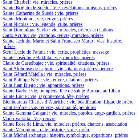
Saint Charbel : vie, miracles, prières
Sainte Brigitte de Suède : Vie, révélations, oraisons, prières
Sainte Catherine de Suède : vie, prières
Sainte Monique : vie, œuvre, prières
Saint Nicolas : vie, légende, culte, prières
Saint Dominique Savio : vie, miracles, prières et citations
Carlo Acutis : vie, citations, œuvre, miracles, prières
Sainte Jacinthe Marto et Saint Francisco Marto : vies, histoire,
prières
Sœur Lucie de Fatima : vie, écrits, prophéties, message
Sainte Joséphine Bakhita : vie, miracles, prières
Claire de Castelbajac : vie, spiritualité, citations, prières
Saint Alphonse de Liguori : vie, citations, prières, oeuvre
Saint Gérard Majella : vie, miracles, prières
Saint Philippe Néri : vie, œuvre, citations, prières
Saint Juan Diego : vie, apparitions, prières
Sainte Barbe : vie, pompiers, fête de sainte Barbara au Liban
Sainte Lucie : vie, rayonnement, fête, prières
Bienheureux Charles d’Autriche : vie, béatification, Ligue de prière
Saint Jérôme : vie, œuvres, spiritualité, peintures
Sainte Gemma Galgani : vie, miracles, paroles, ange-gardien, prières
Maria Valtorta : Vie, œuvre
Sainte Rose de Lima, vie, miracles, prières, citations, association
Sainte Véronique : date, histoire, voile, prière
Saint Michel archange : histoire, symbolique, apparitions, prières