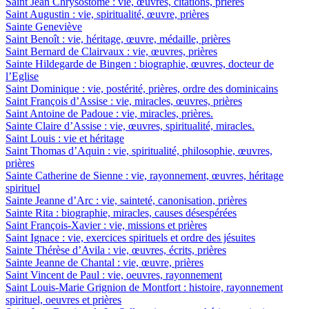
Saint Jean Chrysostome : vie, œuvres, citations, prières
Saint Augustin : vie, spiritualité, œuvre, prières
Sainte Geneviève
Saint Benoît : vie, héritage, œuvre, médaille, prières
Saint Bernard de Clairvaux : vie, œuvres, prières
Sainte Hildegarde de Bingen : biographie, œuvres, docteur de
l’Eglise
Saint Dominique : vie, postérité, prières, ordre des dominicains
Saint François d’Assise : vie, miracles, œuvres, prières
Saint Antoine de Padoue : vie, miracles, prières.
Sainte Claire d’Assise : vie, œuvres, spiritualité, miracles.
Saint Louis : vie et héritage
Saint Thomas d’Aquin : vie, spiritualité, philosophie, œuvres,
prières
Sainte Catherine de Sienne : vie, rayonnement, œuvres, héritage
spirituel
Sainte Jeanne d’Arc : vie, sainteté, canonisation, prières
Sainte Rita : biographie, miracles, causes désespérées
Saint François-Xavier : vie, missions et prières
Saint Ignace : vie, exercices spirituels et ordre des jésuites
Sainte Thérèse d’Avila : vie, œuvres, écrits, prières
Sainte Jeanne de Chantal : vie, œuvre, prières
Saint Vincent de Paul : vie, oeuvres, rayonnement
Saint Louis-Marie Grignion de Montfort : histoire, rayonnement
spirituel, oeuvres et prières