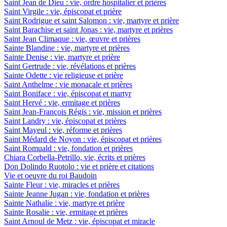
Saint Jean de Dieu : vie, ordre hospitalier et prières
Saint Virgile : vie, épiscopat et prière
Saint Rodrigue et saint Salomon : vie, martyre et prière
Saint Barachise et saint Jonas : vie, martyre et prières
Saint Jean Climaque : vie, œuvre et prières
Sainte Blandine : vie, martyre et prières
Sainte Denise : vie, martyre et prière
Saint Gertrude : vie, révélations et prières
Sainte Odette : vie religieuse et prière
Saint Anthelme : vie monacale et prières
Saint Boniface : vie, épiscopat et martyr
Saint Hervé : vie, ermitage et prières
Saint Jean-François Régis : vie, mission et prières
Saint Landry : vie, épiscopat et prières
Saint Mayeul : vie, réforme et prières
Saint Médard de Noyon : vie, épiscopat et prières
Saint Romuald : vie, fondation et prières
Chiara Corbella-Petrillo, vie, écrits et prières
Don Dolindo Ruotolo : vie et prière et citations
Vie et oeuvre du roi Baudoin
Sainte Fleur : vie, miracles et prières
Sainte Jeanne Jugan : vie, fondation et prières
Sainte Nathalie : vie, martyre et prière
Sainte Rosalie : vie, ermitage et prières
Saint Arnoul de Metz : vie, épiscopat et miracle