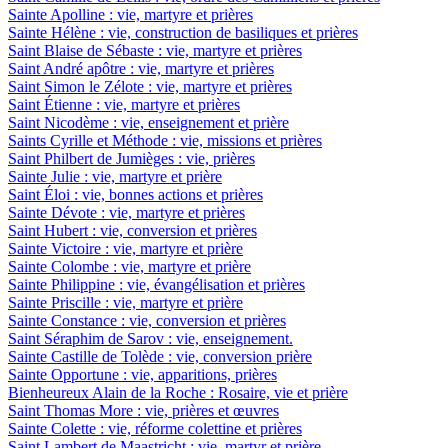
Sainte Apolline : vie, martyre et prières
Sainte Hélène : vie, construction de basiliques et prières
Saint Blaise de Sébaste : vie, martyre et prières
Saint André apôtre : vie, martyre et prières
Saint Simon le Zélote : vie, martyre et prières
Saint Étienne : vie, martyre et prières
Saint Nicodème : vie, enseignement et prière
Saints Cyrille et Méthode : vie, missions et prières
Saint Philbert de Jumièges : vie, prières
Sainte Julie : vie, martyre et prière
Saint Éloi : vie, bonnes actions et prières
Sainte Dévote : vie, martyre et prières
Saint Hubert : vie, conversion et prières
Sainte Victoire : vie, martyre et prière
Sainte Colombe : vie, martyre et prière
Sainte Philippine : vie, évangélisation et prières
Sainte Priscille : vie, martyre et prière
Sainte Constance : vie, conversion et prières
Saint Séraphim de Sarov : vie, enseignement.
Sainte Castille de Tolède : vie, conversion prière
Sainte Opportune : vie, apparitions, prières
Bienheureux Alain de la Roche : Rosaire, vie et prière
Saint Thomas More : vie, prières et œuvres
Sainte Colette : vie, réforme colettine et prières
Saint Lambert de Maastricht : vie, martyr et prière