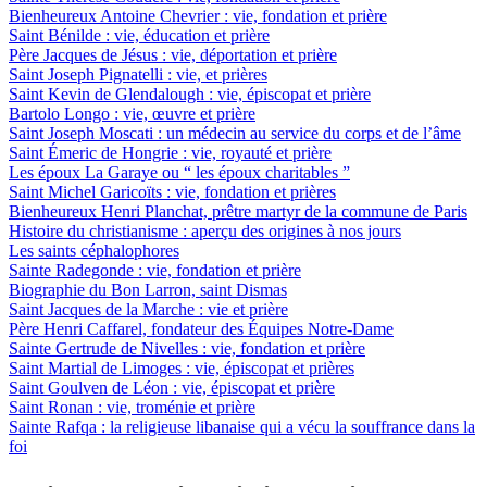
Bienheureux Antoine Chevrier : vie, fondation et prière
Saint Bénilde : vie, éducation et prière
Père Jacques de Jésus : vie, déportation et prière
Saint Joseph Pignatelli : vie, et prières
Saint Kevin de Glendalough : vie, épiscopat et prière
Bartolo Longo : vie, œuvre et prière
Saint Joseph Moscati : un médecin au service du corps et de l’âme
Saint Émeric de Hongrie : vie, royauté et prière
Les époux La Garaye ou “ les époux charitables ”
Saint Michel Garicoïts : vie, fondation et prières
Bienheureux Henri Planchat, prêtre martyr de la commune de Paris
Histoire du christianisme : aperçu des origines à nos jours
Les saints céphalophores
Sainte Radegonde : vie, fondation et prière
Biographie du Bon Larron, saint Dismas
Saint Jacques de la Marche : vie et prière
Père Henri Caffarel, fondateur des Équipes Notre-Dame
Sainte Gertrude de Nivelles : vie, fondation et prière
Saint Martial de Limoges : vie, épiscopat et prières
Saint Goulven de Léon : vie, épiscopat et prière
Saint Ronan : vie, troménie et prière
Sainte Rafqa : la religieuse libanaise qui a vécu la souffrance dans la
foi