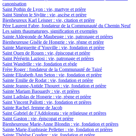
canonisation
Saint Pothin de Lyon : vie, martyre et prière
Saint Siméon le Stylite : vie, ascèse et prière
Bienheureux Karl Leisner : vie, citation et prière
Père Laurent Fabre, fondateur de la Communauté du Chemin Neuf
Les saints thaumaturges, signification et exemples
Sainte Aldegonde de Maubeuge : vie, patronage et prières
Bienheureuse Gisèle de Hongrie : vie, règne et prière
Sainte Marguerite d’Youville : vie, fondation et prière
Saint Ouen de Rouen : vie, épiscopat et prière
Saint Pérégrin Laziosi : vie, patronage et prières
Saint Wandrille : vie, fondation et règle
Frère Roger : fondateur de la Communauté de Taizé
Sainte Elizabeth Ann Seton : vie, fondation et prière
Sainte Emilie de Rodat : vie, fondation et prière
Sainte Jeanne-Antide Thouret : vie, fondation et prière
Sainte Mariam Baouardy : vie, et prières
Saint Ladislas de Hongrie : vie, règne et prière
Saint Vincent Pallotti : vie, fondation et prières
Sainte Rachel, femme de Jacob
Saint Gabriel de l’Addolorata : vie religieuse et prières
Saint Gaston : vie, épiscopat et prière
Bienheureuse Marie-Anne Blondin : vie, fondation et prières
Sainte Marie-Euphrasie Pelletier : vie, fondation et prières
Sainte Thérèse Couderc : vie, fondation et prière