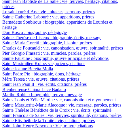
Saint Jean-Baptiste de La Salle : vie, œuvres, héritage, citations,
prières
Le saint curé d’Ars : vie, miracles, sermons, prières
Sainte Catherine Labouré : vie, apparitions, prières
Bernadette Soubirous : biographie, apparitions de Lourdes et
héritage
Don Bosco : biographie, pédagogie
Sainte Thérèse de Lisieux : biographie, écrits, message
Sainte Maria Goretti : biographie, histoire, prières
Charles de Foucauld : vie, canonisation, œuvre, spiritualité, prières
Pier Giorgio Frassati : vie, miracles, paroles, prières
Sainte Faustine : biographie, œuvre principale et dévotions
Saint Maximilien Kolbe: vie, prières, citations
Sainte Jeanne Beretta Molla
Saint Padre Pio : biographie, dons, héritage
Mère Teresa : vie, œuvre, citations, prières
Saint Jean-Paul II : vie, écrits, citations, prières
Bienheureuse Chiara Luce Badano
Marthe Robin : biographie, œuvre, message
Saints Louis et Zélie Martin : vie, canonisation et rayonnement
Sainte Marguerite-Marie Alacoque : vie, message, paroles, prières
Sainte Thérèse Bénédicte de la Croix : vie, écrits, spiritualité
Saint François de Sales : vie, œuvres, spiritualité, citations, prières
Sainte Elisabeth de la Trinité : vie, citations, prières
Saint John Henry Newman : Vie, œuvre, citations