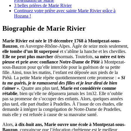
Présentation de Marie
3 belles prières de Marie Rivier
Continuez votre prière avec sainte Marie Rivier grâce à
Hozana !
Biographie de Marie Rivier
Marie Rivier est née le 19 décembre 1768 à Montpezat-sous-
Bauzon
, en Auvergne-Rhône-Alpes. Âgée de seize mois seulement,
elle tombe d’un lit superposé
et s’abîme la hanche et les chevilles.
Elle ne peut plus marcher
désormais. Toutefois,
sa mère est très
pieuse et prie avec confiance Notre-Dame de Pitié
à Montpezat-
sous-Bauzon pour qu’elle intercède pour la guérison de sa petite
fille. Ainsi, tous les matins, l’enfant est déposée aux pieds de la
Piétà. La petite Marie répète quotidiennement cette promesse :
«
Si
tu me guéris, je te ramasserai des filles et je leur dirai de bien
t'aimer
»
. Quatre ans plus tard,
Marie est considérée comme
rétablie
, bien qu’elle ne dépassera jamais les 1m32. Elle n’oublie
pas sa promesse de s’occuper des enfants. Alors, quelques années
plus tard, elle part étudier à Pradelles. À l’issue de ces études, elle
demande à intégrer la congrégation de Notre-Dame de Pradelles,
mais elle y est refusée à cause de sa mauvaise santé.
Alors,
à dix-huit ans, Marie ouvre une école à Montpezat-sous-
Bauzon
, convaincue que l’éducation chrétienne est le meilleur