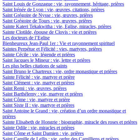
Saint Louis de Gonzague : vie, rayonnement, héritage, prières
Saint Irénée de Lyon : vie, œuvres, citations, prières
Saint Grégoire de Nysse : vie, œuvres, prières
Saint Grégoire de Tours : vie, œuvres, prières
Sainte Kateri Tekakwitha : vie, Eglise, miracles, prières
Sainte Clotilde, épouse de Clovis : vie et prières
Les docteurs de l’Eglise
Bienheureux Jean-Paul 1er : Vie et rayonnement spirituel
Saintes Perpétue et Félicité : vies, martyres, prières
Sainte Cécile : vie, légende et prières
Saint Jacques le Mineur : vie, lettre et prières
Les plus belles citations de saints
Saint Bruno le Chartreux : vie, ordre monastique et prières
Sainte Félicité : vie, martyre et prière
Saint Clément : vie, martyr et prières
Saint Remi : vie, œuvres, prières
Saint Barthélemy : vie, martyre et prières
Saint Côme : vie, martyre et prière
Saint Sixte II : vie, martyre et prières
Saint Antoine le Grand : vie, création d’un ordre monastique et
prières
Sainte Elisabeth de Hongrie : biographie, miracle des roses et prières
Sainte Odile : vie, miracles et prières
Saint Côme et Saint Damien : vie, prières
Saint Camille de Lellis : vie, ordre des Camilliens et prières