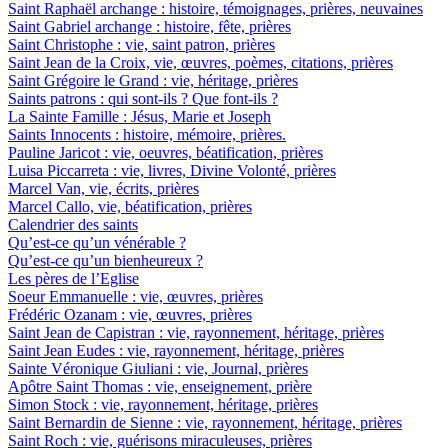
Saint Raphaël archange : histoire, témoignages, prières, neuvaines
Saint Gabriel archange : histoire, fête, prières
Saint Christophe : vie, saint patron, prières
Saint Jean de la Croix, vie, œuvres, poèmes, citations, prières
Saint Grégoire le Grand : vie, héritage, prières
Saints patrons : qui sont-ils ? Que font-ils ?
La Sainte Famille : Jésus, Marie et Joseph
Saints Innocents : histoire, mémoire, prières.
Pauline Jaricot : vie, oeuvres, béatification, prières
Luisa Piccarreta : vie, livres, Divine Volonté, prières
Marcel Van, vie, écrits, prières
Marcel Callo, vie, béatification, prières
Calendrier des saints
Qu’est-ce qu’un vénérable ?
Qu’est-ce qu’un bienheureux ?
Les pères de l’Eglise
Soeur Emmanuelle : vie, œuvres, prières
Frédéric Ozanam : vie, œuvres, prières
Saint Jean de Capistran : vie, rayonnement, héritage, prières
Saint Jean Eudes : vie, rayonnement, héritage, prières
Sainte Véronique Giuliani : vie, Journal, prières
Apôtre Saint Thomas : vie, enseignement, prière
Simon Stock : vie, rayonnement, héritage, prières
Saint Bernardin de Sienne : vie, rayonnement, héritage, prières
Saint Roch : vie, guérisons miraculeuses, prières