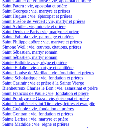
Saint Gautier de Pontoise : vie, apostolat et prière
Saint Patern : vie, apostolat et prière
Saint Georges : vie, martyre et prières
Saint Hugues : vie, épiscopat et prières
Saint Eusèbe de Verceil : vie, martyr et prières
Saint Achille : vie, miracle et prière
Saint Denis de Paris : vie, martyre et prière
Sainte Fabiola : vie, patronage et prières
Saint Philippe apôtre : vie, martyre et prières
Simone Weil : vie, œuvres, citations, prières
Saint Sébastien, martyr romain
Saint Sébastien, martyr romain
Sainte Bathilde : vie, règne et prière
Sainte Eulalie : vie, martyre et cantilène
Sainte Louise de Marillac : vie, fondation et prières
Sainte Scholastique : vie, fondation et prières
Saint Casimir : vie et prière à la Sainte Vierge
Bienheureux Charles le Bon : vie, assassinat et prière
Saint François de Paule : vie, fondation et prière
Saint Porphyre de Gaza : vie, épiscopat et prière
Saint Timothée et saint Tite : vies, lettres et évangile
Saint Guénolé : vie, fondation et prières
Saint Gontran : vie, fondation et prières
Sainte Larissa : vie, martyre et prière
Sainte Mathilde : vie, règne et prières