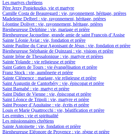
Les martyrs chrétiens
Père Jerzy Popiełuszko, vie et martyre
Camille Costa de Beauregard : vie, rayonnement, héritage, prières
Madeleine Delbrel : vie, rayonnement, héritage, prières
Léontine Dolivet : vie, rayonnement, héritage, prières
Bienheureuse Delphine : vie, mariage et prière
Bienheureuse Jacqueline, grande amie de saint François d’Assise
Sainte Léonie Aviat : vie, fondation et prière
Sainte Pauline du Cœur Agonisant de Jésus : vie, fondation et prière
Bienheureuse Stéphanie de Quinzani : vie, visions et prière
Sainte Irène de Thessalonique : vie, martyre et prières
Sainte Yolande : vie religieuse et prière
Saint Gatien de Tours : vie évangélisation et prière
Franz Stock : vie, aumônerie et prière
Sainte Clémence : mariage, vie religieuse et prière
Saint Augustin de Cantorbéry : vie, épiscopat et prière
Saint Barnabé : vie, martyr et prière
Saint Didier de Vienne : vie, épiscopat et prière
Saint Léonce de Tripoli : vie, martyre et prière
Saint Prosper d’Aquitaine : vie, écrits et prière
Louis et Marie Quattrocchi : vie, béatification et prière
Les ermites : vie et spiritualité
Les missionnaires chrétiens
Sainte Antoinette : vie, fondation et prière
Bienheureuse Eléonore de Provence : vie, règne et prière