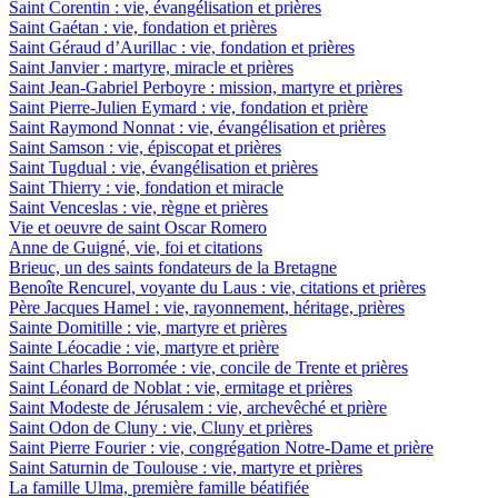
Saint Corentin : vie, évangélisation et prières
Saint Gaétan : vie, fondation et prières
Saint Géraud d’Aurillac : vie, fondation et prières
Saint Janvier : martyre, miracle et prières
Saint Jean-Gabriel Perboyre : mission, martyre et prières
Saint Pierre-Julien Eymard : vie, fondation et prière
Saint Raymond Nonnat : vie, évangélisation et prières
Saint Samson : vie, épiscopat et prières
Saint Tugdual : vie, évangélisation et prières
Saint Thierry : vie, fondation et miracle
Saint Venceslas : vie, règne et prières
Vie et oeuvre de saint Oscar Romero
Anne de Guigné, vie, foi et citations
Brieuc, un des saints fondateurs de la Bretagne
Benoîte Rencurel, voyante du Laus : vie, citations et prières
Père Jacques Hamel : vie, rayonnement, héritage, prières
Sainte Domitille : vie, martyre et prières
Sainte Léocadie : vie, martyre et prière
Saint Charles Borromée : vie, concile de Trente et prières
Saint Léonard de Noblat : vie, ermitage et prières
Saint Modeste de Jérusalem : vie, archevêché et prière
Saint Odon de Cluny : vie, Cluny et prières
Saint Pierre Fourier : vie, congrégation Notre-Dame et prière
Saint Saturnin de Toulouse : vie, martyre et prières
La famille Ulma, première famille béatifiée