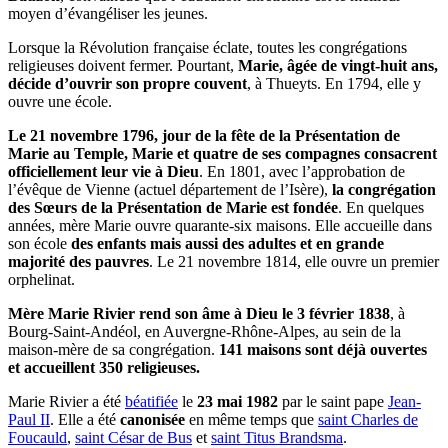
moyen d’évangéliser les jeunes.
Lorsque la Révolution française éclate, toutes les congrégations
religieuses doivent fermer. Pourtant,
Marie, âgée de vingt-huit ans,
décide d’ouvrir son propre couvent
, à Thueyts. En 1794, elle y
ouvre une école.
Le 21 novembre 1796, jour de la fête de la Présentation de
Marie au Temple, Marie et quatre de ses compagnes consacrent
officiellement leur vie à Dieu
. En 1801, avec l’approbation de
l’évêque de Vienne (actuel département de l’Isère),
la congrégation
des Sœurs de la Présentation de Marie est fondée
. En quelques
années, mère Marie ouvre quarante-six maisons. Elle accueille dans
son école
des enfants mais aussi des adultes et en grande
majorité des pauvres
. Le 21 novembre 1814, elle ouvre un premier
orphelinat.
Mère Marie Rivier rend son âme à Dieu le 3 février 1838
, à
Bourg-Saint-Andéol, en Auvergne-Rhône-Alpes, au sein de la
maison-mère de sa congrégation.
141 maisons sont déjà ouvertes
et accueillent 350 religieuses.
Marie Rivier a été
béatifiée
le
23 mai 1982
par le saint pape
Jean-
Paul II
. Elle a été
canonisée
en même temps que
saint Charles de
Foucauld
,
saint César de Bus
et
saint Titus Brandsma
.