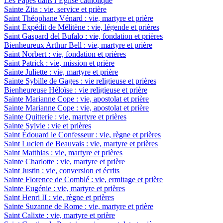
Les Papes dans l’Eglise catholique
Sainte Zita : vie, service et prière
Saint Théophane Vénard : vie, martyre et prière
Saint Expédit de Mélitène : vie, légende et prières
Saint Gaspard del Bufalo : vie, fondation et prières
Bienheureux Arthur Bell : vie, martyre et prière
Saint Norbert : vie, fondation et prières
Saint Patrick : vie, mission et prière
Sainte Juliette : vie, martyre et prière
Sainte Sybille de Gages : vie religieuse et prières
Bienheureuse Héloïse : vie religieuse et prière
Sainte Marianne Cope : vie, apostolat et prière
Sainte Marianne Cope : vie, apostolat et prière
Sainte Quitterie : vie, martyre et prières
Sainte Sylvie : vie et prières
Saint Édouard le Confesseur : vie, règne et prières
Saint Lucien de Beauvais : vie, martyre et prières
Saint Matthias : vie, martyre et prières
Sainte Charlotte : vie, martyre et prière
Saint Justin : vie, conversion et écrits
Sainte Florence de Comblé : vie, ermitage et prière
Sainte Eugénie : vie, martyre et prières
Saint Henri II : vie, règne et prières
Sainte Suzanne de Rome : vie, martyre et prière
Saint Calixte : vie, martyre et prière