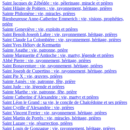
Saint Jacques de Zébédée : vie, pèlerinage, miracle et prières
Saint Hilaire de Poitiers : vie, rayonnement, héritage, prières
Sainte Philomène : vie, miracles, prières
Bienheureuse Anne-Catherine Emmerich : vie, visions, prophéties,
prière
Sainte Geneviève : vie, exploits et prières
Saint Benoît-Joseph Labre : vie, rayonnement, héritage, prières
Saint Claude La Colombière : vie, rayonnement, héritage, prières
Saint Yves Hélory de Kermartin
Sainte Agathe : vie, patronne, prière
Sainte Marguerite d’Antioche : vie, martyr, légende et prières
Abbé Pierre : vie, rayonnement, héritage, prières
Saint Bonaventure : vie, rayonnement, héritage, prières
Saint Joseph de Cupertino : vie, rayonnement, héritage, prières
Saint Pie X : vie, œuvres, prières
Sainte Agnès : vie, patronne, fête, prière
Saint Jude : vie, légende et prières
Sainte Marthe : vie, patronne, fête, prière
Sainte Catherine d’Alexandrie : vie, martyr et prières
Saint Léon le Grand : sa vie, le concile de Chalcédoine et ses prières
Saint Cyrille d’Alexandrie : vie, prières
Saint Vincent Ferrier : vie, rayonnement, héritage, prières
Saint Martin de Porrès : vie, miracles, héritage, prières
Saint Lazare : vie, résurrection, prières
Saint Louis de Gonzague : vie, rayonnement, héritage, prières