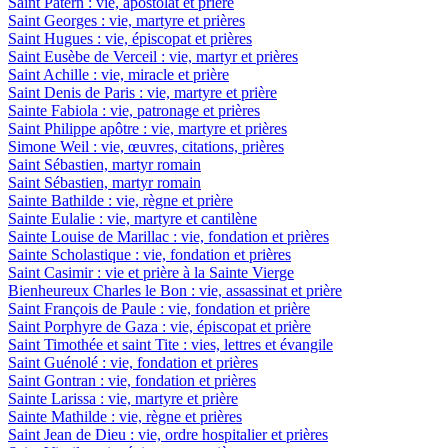
Saint Patern : vie, apostolat et prière
Saint Georges : vie, martyre et prières
Saint Hugues : vie, épiscopat et prières
Saint Eusèbe de Verceil : vie, martyr et prières
Saint Achille : vie, miracle et prière
Saint Denis de Paris : vie, martyre et prière
Sainte Fabiola : vie, patronage et prières
Saint Philippe apôtre : vie, martyre et prières
Simone Weil : vie, œuvres, citations, prières
Saint Sébastien, martyr romain
Saint Sébastien, martyr romain
Sainte Bathilde : vie, règne et prière
Sainte Eulalie : vie, martyre et cantilène
Sainte Louise de Marillac : vie, fondation et prières
Sainte Scholastique : vie, fondation et prières
Saint Casimir : vie et prière à la Sainte Vierge
Bienheureux Charles le Bon : vie, assassinat et prière
Saint François de Paule : vie, fondation et prière
Saint Porphyre de Gaza : vie, épiscopat et prière
Saint Timothée et saint Tite : vies, lettres et évangile
Saint Guénolé : vie, fondation et prières
Saint Gontran : vie, fondation et prières
Sainte Larissa : vie, martyre et prière
Sainte Mathilde : vie, règne et prières
Saint Jean de Dieu : vie, ordre hospitalier et prières