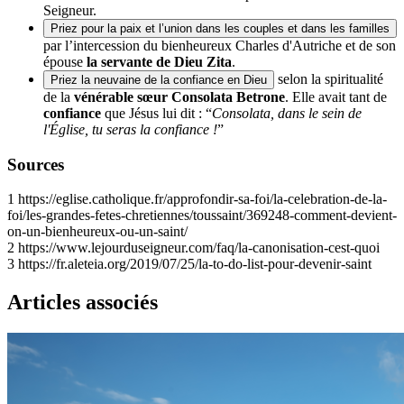
Seigneur.
Priez pour la paix et l’union dans les couples et dans les familles
par l’intercession du bienheureux Charles d'Autriche et de son
épouse
la servante de Dieu Zita
.
selon la spiritualité
Priez la neuvaine de la confiance en Dieu
de la
vénérable sœur Consolata Betrone
. Elle avait tant de
confiance
que Jésus lui dit : “
Consolata, dans le sein de
l'Église, tu seras la confiance !
”
Sources
1
https://eglise.catholique.fr/approfondir-sa-foi/la-celebration-de-la-
foi/les-grandes-fetes-chretiennes/toussaint/369248-comment-devient-
on-un-bienheureux-ou-un-saint/
2
https://www.lejourduseigneur.com/faq/la-canonisation-cest-quoi
3
https://fr.aleteia.org/2019/07/25/la-to-do-list-pour-devenir-saint
Articles associés