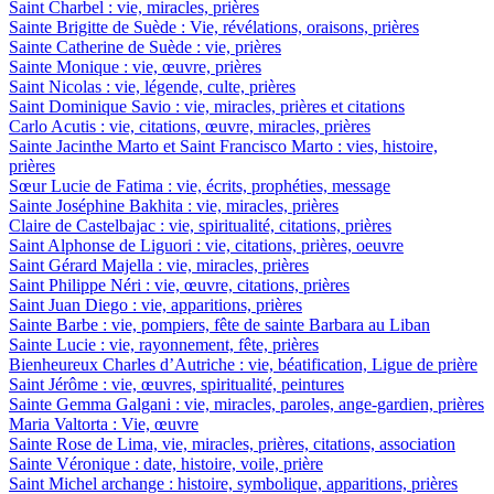
Saint Charbel : vie, miracles, prières
Sainte Brigitte de Suède : Vie, révélations, oraisons, prières
Sainte Catherine de Suède : vie, prières
Sainte Monique : vie, œuvre, prières
Saint Nicolas : vie, légende, culte, prières
Saint Dominique Savio : vie, miracles, prières et citations
Carlo Acutis : vie, citations, œuvre, miracles, prières
Sainte Jacinthe Marto et Saint Francisco Marto : vies, histoire,
prières
Sœur Lucie de Fatima : vie, écrits, prophéties, message
Sainte Joséphine Bakhita : vie, miracles, prières
Claire de Castelbajac : vie, spiritualité, citations, prières
Saint Alphonse de Liguori : vie, citations, prières, oeuvre
Saint Gérard Majella : vie, miracles, prières
Saint Philippe Néri : vie, œuvre, citations, prières
Saint Juan Diego : vie, apparitions, prières
Sainte Barbe : vie, pompiers, fête de sainte Barbara au Liban
Sainte Lucie : vie, rayonnement, fête, prières
Bienheureux Charles d’Autriche : vie, béatification, Ligue de prière
Saint Jérôme : vie, œuvres, spiritualité, peintures
Sainte Gemma Galgani : vie, miracles, paroles, ange-gardien, prières
Maria Valtorta : Vie, œuvre
Sainte Rose de Lima, vie, miracles, prières, citations, association
Sainte Véronique : date, histoire, voile, prière
Saint Michel archange : histoire, symbolique, apparitions, prières