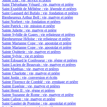
Sainte Zita : vie, service et prière
Saint Théophane Vénard : vie, martyre et prière
Saint Expédit de Mélitène : vie, légende et prières
Saint Gaspard del Bufalo : vie, fondation et prières
Bienheureux Arthur Bell : vie, martyre et prière
Saint Norbert : vie, fondation et prières
Saint Patrick : vie, mission et prière
Sainte Juliette : vie, martyre et prière
Sainte Sybille de Gages : vie religieuse et prières
Bienheureuse Héloïse : vie religieuse et prière
Sainte Marianne Cope : vie, apostolat et prière
Sainte Marianne Cope : vie, apostolat et prière
Sainte Quitterie : vie, martyre et prières
Sainte Sylvie : vie et prières
Saint Édouard le Confesseur : vie, règne et prières
Saint Lucien de Beauvais : vie, martyre et prières
Saint Matthias : vie, martyre et prières
Sainte Charlotte : vie, martyre et prière
Saint Justin : vie, conversion et écrits
Sainte Florence de Comblé : vie, ermitage et prière
Sainte Eugénie : vie, martyre et prières
Saint Henri II : vie, règne et prières
Sainte Suzanne de Rome : vie, martyre et prière
Saint Calixte : vie, martyre et prière
Saint Gautier de Pontoise : vie, apostolat et prière