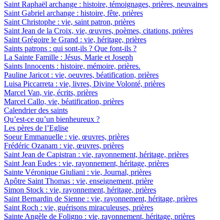
Saint Raphaël archange : histoire, témoignages, prières, neuvaines
Saint Gabriel archange : histoire, fête, prières
Saint Christophe : vie, saint patron, prières
Saint Jean de la Croix, vie, œuvres, poèmes, citations, prières
Saint Grégoire le Grand : vie, héritage, prières
Saints patrons : qui sont-ils ? Que font-ils ?
La Sainte Famille : Jésus, Marie et Joseph
Saints Innocents : histoire, mémoire, prières.
Pauline Jaricot : vie, oeuvres, béatification, prières
Luisa Piccarreta : vie, livres, Divine Volonté, prières
Marcel Van, vie, écrits, prières
Marcel Callo, vie, béatification, prières
Calendrier des saints
Qu’est-ce qu’un bienheureux ?
Les pères de l’Eglise
Soeur Emmanuelle : vie, œuvres, prières
Frédéric Ozanam : vie, œuvres, prières
Saint Jean de Capistran : vie, rayonnement, héritage, prières
Saint Jean Eudes : vie, rayonnement, héritage, prières
Sainte Véronique Giuliani : vie, Journal, prières
Apôtre Saint Thomas : vie, enseignement, prière
Simon Stock : vie, rayonnement, héritage, prières
Saint Bernardin de Sienne : vie, rayonnement, héritage, prières
Saint Roch : vie, guérisons miraculeuses, prières
Sainte Angèle de Foligno : vie, rayonnement, héritage, prières