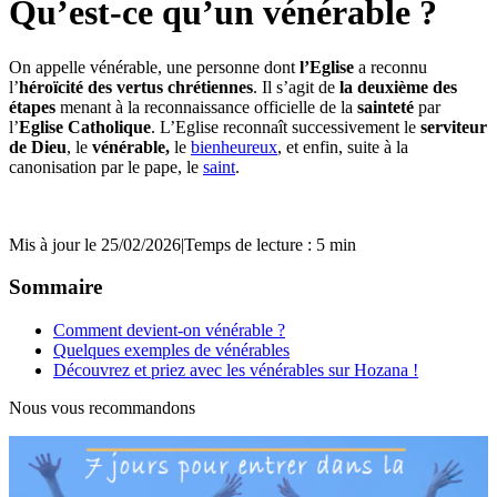
Qu’est-ce qu’un vénérable ?
On appelle vénérable, une personne dont
l’Eglise
a reconnu
l’
héroïcité des vertus chrétiennes
. Il s’agit de
la deuxième des
étapes
menant à la reconnaissance officielle de la
sainteté
par
l’
Eglise Catholique
. L’Eglise reconnaît successivement le
serviteur
de Dieu
, le
vénérable,
le
bienheureux
, et enfin, suite à la
canonisation par le pape, le
saint
.
Mis à jour le 25/02/2026
|
Temps de lecture : 5 min
Sommaire
Comment devient-on vénérable ?
Quelques exemples de vénérables
Découvrez et priez avec les vénérables sur Hozana !
Nous vous recommandons