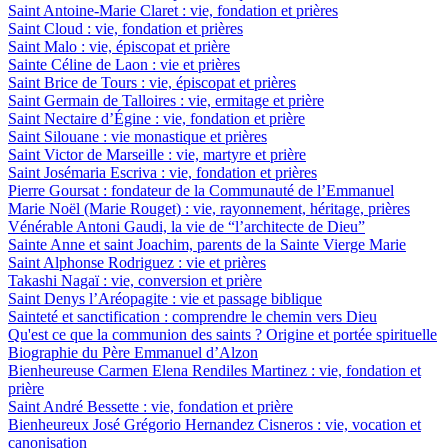
Saint Antoine-Marie Claret : vie, fondation et prières
Saint Cloud : vie, fondation et prières
Saint Malo : vie, épiscopat et prière
Sainte Céline de Laon : vie et prières
Saint Brice de Tours : vie, épiscopat et prières
Saint Germain de Talloires : vie, ermitage et prière
Saint Nectaire d’Égine : vie, fondation et prière
Saint Silouane : vie monastique et prières
Saint Victor de Marseille : vie, martyre et prière
Saint Josémaria Escriva : vie, fondation et prières
Pierre Goursat : fondateur de la Communauté de l’Emmanuel
Marie Noël (Marie Rouget) : vie, rayonnement, héritage, prières
Vénérable Antoni Gaudi, la vie de “l’architecte de Dieu”
Sainte Anne et saint Joachim, parents de la Sainte Vierge Marie
Saint Alphonse Rodriguez : vie et prières
Takashi Nagaï : vie, conversion et prière
Saint Denys l’Aréopagite : vie et passage biblique
Sainteté et sanctification : comprendre le chemin vers Dieu
Qu'est ce que la communion des saints ? Origine et portée spirituelle
Biographie du Père Emmanuel d’Alzon
Bienheureuse Carmen Elena Rendiles Martinez : vie, fondation et
prière
Saint André Bessette : vie, fondation et prière
Bienheureux José Grégorio Hernandez Cisneros : vie, vocation et
canonisation