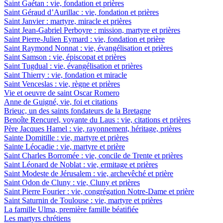
Saint Gaétan : vie, fondation et prières
Saint Géraud d’Aurillac : vie, fondation et prières
Saint Janvier : martyre, miracle et prières
Saint Jean-Gabriel Perboyre : mission, martyre et prières
Saint Pierre-Julien Eymard : vie, fondation et prière
Saint Raymond Nonnat : vie, évangélisation et prières
Saint Samson : vie, épiscopat et prières
Saint Tugdual : vie, évangélisation et prières
Saint Thierry : vie, fondation et miracle
Saint Venceslas : vie, règne et prières
Vie et oeuvre de saint Oscar Romero
Anne de Guigné, vie, foi et citations
Brieuc, un des saints fondateurs de la Bretagne
Benoîte Rencurel, voyante du Laus : vie, citations et prières
Père Jacques Hamel : vie, rayonnement, héritage, prières
Sainte Domitille : vie, martyre et prières
Sainte Léocadie : vie, martyre et prière
Saint Charles Borromée : vie, concile de Trente et prières
Saint Léonard de Noblat : vie, ermitage et prières
Saint Modeste de Jérusalem : vie, archevêché et prière
Saint Odon de Cluny : vie, Cluny et prières
Saint Pierre Fourier : vie, congrégation Notre-Dame et prière
Saint Saturnin de Toulouse : vie, martyre et prières
La famille Ulma, première famille béatifiée
Les martyrs chrétiens