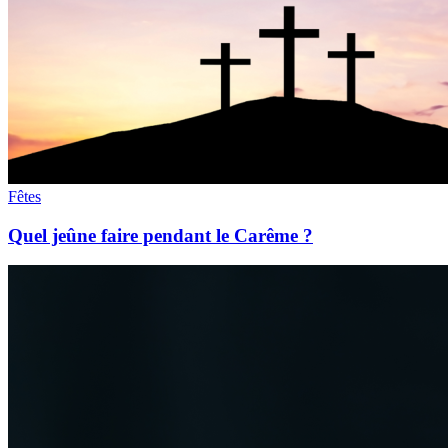
Fêtes
Quel jeûne faire pendant le Carême ?