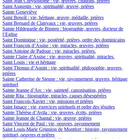
Saint Jean Chrysostome : vie, œuvres, citations, prières
Saint Augustin : vie, spiritualité, œuvre, prières
Sainte Geneviève
Saint Benoît : vie, héritage, œuvre, médaille, prières
Saint Bernard de Clairvaux : vie, œuvres, prières
Sainte Hildegarde de Bingen : biographie, œuvres, docteur de
l’Eglise
Saint Dominique : vie, postérité, prières, ordre des dominicains
Saint François d’Assise : vie, miracles, œuvres, prières
Saint Antoine de Padoue : vie, miracles, prières.
Sainte Claire d’Assise : vie, œuvres, spiritualité, miracles.
Saint Louis : vie et héritage
Saint Thomas d’Aquin : vie, spiritualité, philosophie, œuvres,
prières
Sainte Catherine de Sienne : vie, rayonnement, œuvres, héritage
spirituel
Sainte Jeanne d’Arc : vie, sainteté, canonisation, prières
Sainte Rita : biographie, miracles, causes désespérées
Saint François-Xavier : vie, missions et prières
Saint Ignace : vie, exercices spirituels et ordre des jésuites
Sainte Thérèse d’Avila : vie, œuvres, écrits, prières
Sainte Jeanne de Chantal : vie, œuvre, prières
Saint Vincent de Paul : vie, oeuvres, rayonnement
Saint Louis-Marie Grignion de Montfort : histoire, rayonnement
spirituel, oeuvres et prières