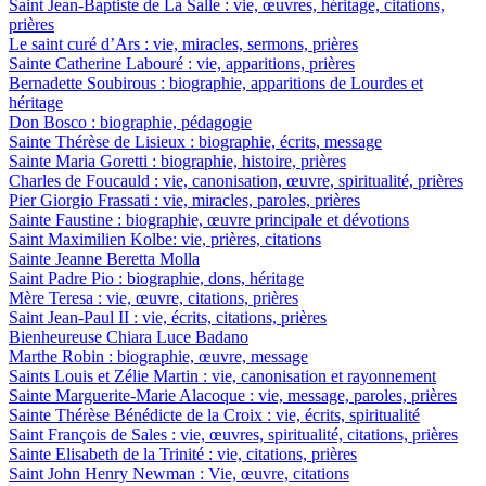
Saint Jean-Baptiste de La Salle : vie, œuvres, héritage, citations,
prières
Le saint curé d’Ars : vie, miracles, sermons, prières
Sainte Catherine Labouré : vie, apparitions, prières
Bernadette Soubirous : biographie, apparitions de Lourdes et
héritage
Don Bosco : biographie, pédagogie
Sainte Thérèse de Lisieux : biographie, écrits, message
Sainte Maria Goretti : biographie, histoire, prières
Charles de Foucauld : vie, canonisation, œuvre, spiritualité, prières
Pier Giorgio Frassati : vie, miracles, paroles, prières
Sainte Faustine : biographie, œuvre principale et dévotions
Saint Maximilien Kolbe: vie, prières, citations
Sainte Jeanne Beretta Molla
Saint Padre Pio : biographie, dons, héritage
Mère Teresa : vie, œuvre, citations, prières
Saint Jean-Paul II : vie, écrits, citations, prières
Bienheureuse Chiara Luce Badano
Marthe Robin : biographie, œuvre, message
Saints Louis et Zélie Martin : vie, canonisation et rayonnement
Sainte Marguerite-Marie Alacoque : vie, message, paroles, prières
Sainte Thérèse Bénédicte de la Croix : vie, écrits, spiritualité
Saint François de Sales : vie, œuvres, spiritualité, citations, prières
Sainte Elisabeth de la Trinité : vie, citations, prières
Saint John Henry Newman : Vie, œuvre, citations