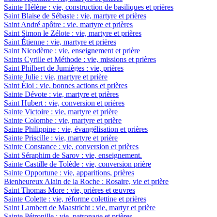
Sainte Hélène : vie, construction de basiliques et prières
Saint Blaise de Sébaste : vie, martyre et prières
Saint André apôtre : vie, martyre et prières
Saint Simon le Zélote : vie, martyre et prières
Saint Étienne : vie, martyre et prières
Saint Nicodème : vie, enseignement et prière
Saints Cyrille et Méthode : vie, missions et prières
Saint Philbert de Jumièges : vie, prières
Sainte Julie : vie, martyre et prière
Saint Éloi : vie, bonnes actions et prières
Sainte Dévote : vie, martyre et prières
Saint Hubert : vie, conversion et prières
Sainte Victoire : vie, martyre et prière
Sainte Colombe : vie, martyre et prière
Sainte Philippine : vie, évangélisation et prières
Sainte Priscille : vie, martyre et prière
Sainte Constance : vie, conversion et prières
Saint Séraphim de Sarov : vie, enseignement.
Sainte Castille de Tolède : vie, conversion prière
Sainte Opportune : vie, apparitions, prières
Bienheureux Alain de la Roche : Rosaire, vie et prière
Saint Thomas More : vie, prières et œuvres
Sainte Colette : vie, réforme colettine et prières
Saint Lambert de Maastricht : vie, martyr et prière
Sainte Pétronille : vie, patronage et prières