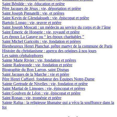
Saint Bénilde : vie, éducation et prière
Père Jacques de Jésus : vie, déportation et prière
Saint Joseph Pignatelli : vie, et prières
Saint Kevin de Glendalough : vie, épiscopat et prière
Bartolo Longo : vie, œuvre et prière
Saint Joseph Moscati : un médecin au service du corps et de l’âme
Saint Émeric de Hongrie : vie, royauté et prière
Les époux La Garaye ou “ les époux charitables ”
Saint Michel Garicoïts : vie, fondation et prières
Bienheureux Henri Planchat, prêtre martyr de la commune de Paris
Histoire du christianisme : aperçu des origines à nos jours
Les saints céphalophores
Sainte Marie Rivier : vie, fondation et prières
Sainte Radegonde : vie, fondation et prière
Biographie du Bon Larron, saint Dismas
Saint Jacques de la Marche : vie et prière
Père Henri Caffarel, fondateur des Équipes Notre-Dame
Sainte Gertrude de Nivelles : vie, fondation et prière
Saint Martial de Limoges : vie, épiscopat et prières
Saint Goulven de Léon : vie, épiscopat et prière
Saint Ronan : vie, troménie et prière
Sainte Rafqa : la religieuse libanaise qui a vécu la souffrance dans la
foi