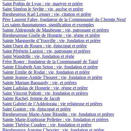
Saint Pothin de Lyon : vie, martyre et prière
Saint Siméon le Stylite : vie, ascèse et prière
Bienheureux Karl Leisner : vie, citation et prière
Père Laurent Fabre, fondateur de la Communauté du Chemin Neuf
Les saints thaumaturges, signification et exemples
Sainte Aldegonde de Maubeuge : vie, patronage et prières
Bienheureuse Gisèle de Hongrie : vie, règne et prière
Sainte Marguerite d’Youville : vie, fondation et prière
Saint Ouen de Rouen : vie, épiscopat et prière
Saint Pérégrin Laziosi : vie, patronage et prières
Saint Wandrille : vie, fondation et règle
Frère Roger : fondateur de la Communauté de Taizé
Sainte Elizabeth Ann Seton : vie, fondation et prière
Sainte Emilie de Rodat : vie, fondation et prière
Sainte Jeanne-Antide Thouret : vie, fondation et prière
Sainte Mariam Baouardy : vie, et prières
Saint Ladislas de Hongrie : vie, règne et prière
Saint Vincent Pallotti : vie, fondation et prières
Sainte Rachel, femme de Jacob
Saint Gabriel de l’Addolorata : vie religieuse et prières
Saint Gaston : vie, épiscopat et prière
Bienheureuse Marie-Anne Blondin : vie, fondation et prières
Sainte Marie-Euphrasie Pelletier : vie, fondation et prières
Sainte Thérèse Couderc : vie, fondation et prière
Bienheureux Antoine Chevrier : vie, fondation et prière