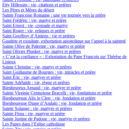
Etty Hillesum : vie, citations et prières
Les Pères et Mères du désert
Sainte Françoise Romaine : une vie tournée vers la prière
Saint Frédéric : vie, martyr et prière
Saint Ernest : vie, croisade et martyr
Saint Roger : vie, reliques et prière
Saint Geoffroy d’Amiens : vie et prières
Gaudete et exsultate, exhortation apostolique sur l’appel à la sainteté
Sainte Olive de Palerme : vie, martyr et prière
Saint Olivier Plunket : vie, martyr et prières
« C’est la confiance » : Exhortation du Pape François sur Thérèse de
Lisieux
Sainte Christine : vie, martyr et prières
Saint Guillaume de Bourges : vie, miracles et prière
Saint Éric : vie, martyre et prière
Sainte Adélaïde : vie, règne et prières
Bienheureux Arnaud : vie, martyre et prière
Sainte Virginie Centurione Bracelli : vie, fondations et prière
Bienheureuse Alix le Clerc : vie, fondation et prière
Bienheureuse Diane d’Andalo : vie, fondation et prière
Sainte Solange : vie, martyre et prières
Sainte Flora : vie, martyre et prière
Sainte Justine de Padoue : vie, martyre et prières
Les Papes dans l’Eglise catholique