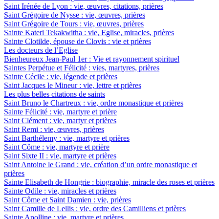
Saint Irénée de Lyon : vie, œuvres, citations, prières
Saint Grégoire de Nysse : vie, œuvres, prières
Saint Grégoire de Tours : vie, œuvres, prières
Sainte Kateri Tekakwitha : vie, Eglise, miracles, prières
Sainte Clotilde, épouse de Clovis : vie et prières
Les docteurs de l’Eglise
Bienheureux Jean-Paul 1er : Vie et rayonnement spirituel
Saintes Perpétue et Félicité : vies, martyres, prières
Sainte Cécile : vie, légende et prières
Saint Jacques le Mineur : vie, lettre et prières
Les plus belles citations de saints
Saint Bruno le Chartreux : vie, ordre monastique et prières
Sainte Félicité : vie, martyre et prière
Saint Clément : vie, martyr et prières
Saint Remi : vie, œuvres, prières
Saint Barthélemy : vie, martyre et prières
Saint Côme : vie, martyre et prière
Saint Sixte II : vie, martyre et prières
Saint Antoine le Grand : vie, création d’un ordre monastique et
prières
Sainte Elisabeth de Hongrie : biographie, miracle des roses et prières
Sainte Odile : vie, miracles et prières
Saint Côme et Saint Damien : vie, prières
Saint Camille de Lellis : vie, ordre des Camilliens et prières
Sainte Apolline : vie, martyre et prières