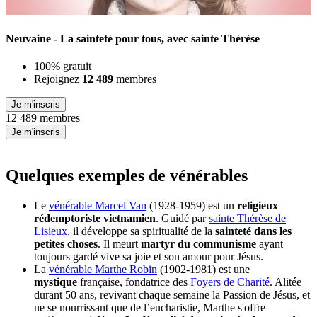
Neuvaine - La sainteté pour tous, avec sainte Thérèse
100% gratuit
Rejoignez
12 489
membres
Je m'inscris
12 489 membres
Je m'inscris
Quelques exemples de vénérables
Le
vénérable Marcel Van
(1928-1959) est un
religieux
rédemptoriste vietnamien
. Guidé par
sainte Thérèse de
Lisieux
, il développe sa spiritualité de la
sainteté dans les
petites choses
. Il meurt
martyr du communisme
ayant
toujours gardé vive sa joie et son amour pour Jésus.
La
vénérable Marthe Robin
(1902-1981) est une
mystique
française, fondatrice des
Foyers de Charité
. Alitée
durant 50 ans, revivant chaque semaine la Passion de Jésus, et
ne se nourrissant que de l’eucharistie, Marthe s'offre