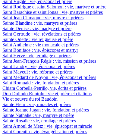
Saint Virgile : vie, épiscopat et prière
Saint Rodrigue et saint Salomon : vie, martyre et prière
Saint Barachise et saint Jonas : vie, martyre et prières
Saint Jean Climaque : vie, œuvre et prières
Sainte Blandine : vie, martyre et prières
Sainte Denise : vie, martyre et prière
Saint Gertrude : vie, révélations et prières
Sainte Odette : vie religieuse et prière
Saint Anthelme : vie monacale et prières
Saint Boniface : vie, épiscopat et martyr
Saint Hervé : vie, ermitage et prières
Saint Jean-François Régis : vie, mission et prières
Saint Landry : vie, épiscopat et prières
Saint Mayeul : vie, réforme et prières
Saint Médard de Noyon : vie, épiscopat et prières
Saint Romuald : vie, fondation et prières
Chiara Corbella-Petrillo, vie, écrits et prières
Don Dolindo Ruotolo : vie et prière et citations
Vie et oeuvre du roi Baudoin
Sainte Fleur : vie, miracles et prières
Sainte Jeanne Jugan : vie, fondation et prières
Sainte Nathalie : vie, martyre et prière
Sainte Rosalie : vie, ermitage et prières
Saint Arnoul de Metz : vie, épiscopat et miracle
Saint Corentin : vie, évangélisation et prières