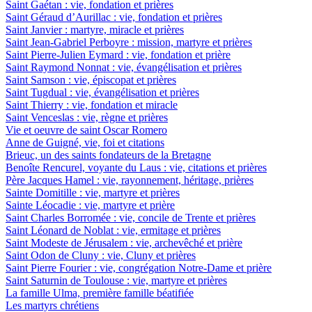
Saint Gaétan : vie, fondation et prières
Saint Géraud d’Aurillac : vie, fondation et prières
Saint Janvier : martyre, miracle et prières
Saint Jean-Gabriel Perboyre : mission, martyre et prières
Saint Pierre-Julien Eymard : vie, fondation et prière
Saint Raymond Nonnat : vie, évangélisation et prières
Saint Samson : vie, épiscopat et prières
Saint Tugdual : vie, évangélisation et prières
Saint Thierry : vie, fondation et miracle
Saint Venceslas : vie, règne et prières
Vie et oeuvre de saint Oscar Romero
Anne de Guigné, vie, foi et citations
Brieuc, un des saints fondateurs de la Bretagne
Benoîte Rencurel, voyante du Laus : vie, citations et prières
Père Jacques Hamel : vie, rayonnement, héritage, prières
Sainte Domitille : vie, martyre et prières
Sainte Léocadie : vie, martyre et prière
Saint Charles Borromée : vie, concile de Trente et prières
Saint Léonard de Noblat : vie, ermitage et prières
Saint Modeste de Jérusalem : vie, archevêché et prière
Saint Odon de Cluny : vie, Cluny et prières
Saint Pierre Fourier : vie, congrégation Notre-Dame et prière
Saint Saturnin de Toulouse : vie, martyre et prières
La famille Ulma, première famille béatifiée
Les martyrs chrétiens