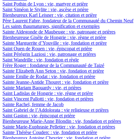
Saint Pothin de Lyon : vie, martyre et prière
Saint Siméon le Stylite : vie, ascèse et prière
Bienheureux Karl Leisner : vie, citation et prière
Père Laurent Fabre, fondateur de la Communauté du Chemin Neuf
Les saints thaumaturges, signification et exemples
Sainte Aldegonde de Maubeuge : vie, patronage et prières
Bienheureuse Gisèle de Hongrie : vie, règne et prière
Sainte Marguerite d’Youville : vie, fondation et prière
Saint Ouen de Rouen : vie, épiscopat et prière
Saint Pérégrin Laziosi : vie, patronage et prières
Saint Wandrille : vie, fondation et règle
Frère Roger : fondateur de la Communauté de Taizé
Sainte Elizabeth Ann Seton : vie, fondation et prière
Sainte Emilie de Rodat : vie, fondation et prière
Sainte Jeanne-Antide Thouret : vie, fondation et prière
Sainte Mariam Baouardy : vie, et prières
Saint Ladislas de Hongrie : vie, règne et prière
Saint Vincent Pallotti : vie, fondation et prières
Sainte Rachel, femme de Jacob
Saint Gabriel de l’Addolorata : vie religieuse et prières
Saint Gaston : vie, épiscopat et prière
Bienheureuse Marie-Anne Blondin : vie, fondation et prières
Sainte Marie-Euphrasie Pelletier : vie, fondation et prières
Sainte Thérèse Couderc : vie, fondation et prière
Bienheureux Antoine Chevrier : vie, fondation et prière