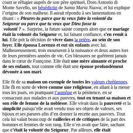
court se réfugier auprès de son père spirituel, Dom Antonio di
Monte Savello, un
bénédictin
de
Santa Maria Nuova
, et lui explique
l’origine de son malheur. Il aurait répondu à ses lamentations en
disant :
«
Pleures-tu parce que tu veux faire la volonté du
Seigneur ou parce que tu veux que Dieu fasse ta
volonté ?
».
Surprise, la future sainte compris alors que
ce mariage
était la volonté du Seigneur
et, lui faisant confiance,
s’en remit à
lui
. Elle prit la décision de
vivre dans
la prière
, au sein de son
foye
r.
Elle épousa Lorenzo et eut six enfants
avec lui.
Malheureusement, trois moururent à la naissance et deux autres lors
de leurs premières années de vie. Ces blessures ne guérirent jamais
dans le cœur de Françoise. Elle était
une mère aimante et proche
de ses enfants
, tout comme elle était une
épouse profondément
dévouée à son mari
.
Elle fit de sa
maison un exemple de toutes les
valeurs chrétiennes
.
Elle fît en sorte de
vivre comme une religieuse
, en allant à la messe
tous les jours, en pratiquant
l’aumône
et la pénitence, en se
consacrant aux malades et aux pauvres,
tout en tenant sa maison et
son rôle de femme de la noblesse
. Elle vivait dans la
pauvreté
et la
simplicité
puisqu’elle avait vendu tous ses objets de valeurs, ses
bijoux et ses parures afin d’en donner la recette aux pauvres. Tout
cela lui valait beaucoup de
railleries et de critiques
de la part des
hommes et femmes de son rang. Elle n’en avait que faire, sachant
que
c’était la volonté du Seigneur
. Par ailleurs,
elle était