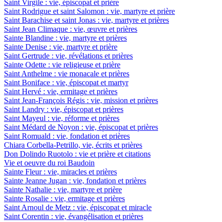
Saint Virgile : vie, épiscopat et prière
Saint Rodrigue et saint Salomon : vie, martyre et prière
Saint Barachise et saint Jonas : vie, martyre et prières
Saint Jean Climaque : vie, œuvre et prières
Sainte Blandine : vie, martyre et prières
Sainte Denise : vie, martyre et prière
Saint Gertrude : vie, révélations et prières
Sainte Odette : vie religieuse et prière
Saint Anthelme : vie monacale et prières
Saint Boniface : vie, épiscopat et martyr
Saint Hervé : vie, ermitage et prières
Saint Jean-François Régis : vie, mission et prières
Saint Landry : vie, épiscopat et prières
Saint Mayeul : vie, réforme et prières
Saint Médard de Noyon : vie, épiscopat et prières
Saint Romuald : vie, fondation et prières
Chiara Corbella-Petrillo, vie, écrits et prières
Don Dolindo Ruotolo : vie et prière et citations
Vie et oeuvre du roi Baudoin
Sainte Fleur : vie, miracles et prières
Sainte Jeanne Jugan : vie, fondation et prières
Sainte Nathalie : vie, martyre et prière
Sainte Rosalie : vie, ermitage et prières
Saint Arnoul de Metz : vie, épiscopat et miracle
Saint Corentin : vie, évangélisation et prières