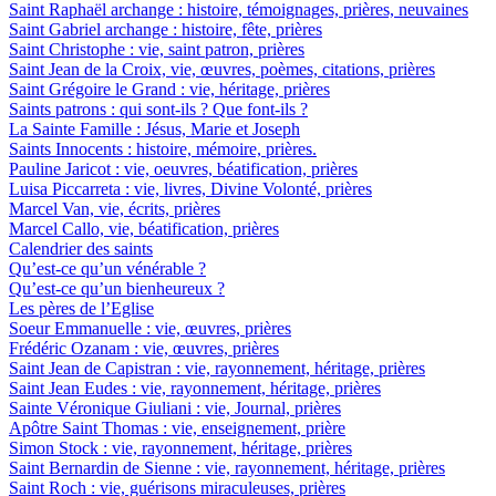
Saint Raphaël archange : histoire, témoignages, prières, neuvaines
Saint Gabriel archange : histoire, fête, prières
Saint Christophe : vie, saint patron, prières
Saint Jean de la Croix, vie, œuvres, poèmes, citations, prières
Saint Grégoire le Grand : vie, héritage, prières
Saints patrons : qui sont-ils ? Que font-ils ?
La Sainte Famille : Jésus, Marie et Joseph
Saints Innocents : histoire, mémoire, prières.
Pauline Jaricot : vie, oeuvres, béatification, prières
Luisa Piccarreta : vie, livres, Divine Volonté, prières
Marcel Van, vie, écrits, prières
Marcel Callo, vie, béatification, prières
Calendrier des saints
Qu’est-ce qu’un vénérable ?
Qu’est-ce qu’un bienheureux ?
Les pères de l’Eglise
Soeur Emmanuelle : vie, œuvres, prières
Frédéric Ozanam : vie, œuvres, prières
Saint Jean de Capistran : vie, rayonnement, héritage, prières
Saint Jean Eudes : vie, rayonnement, héritage, prières
Sainte Véronique Giuliani : vie, Journal, prières
Apôtre Saint Thomas : vie, enseignement, prière
Simon Stock : vie, rayonnement, héritage, prières
Saint Bernardin de Sienne : vie, rayonnement, héritage, prières
Saint Roch : vie, guérisons miraculeuses, prières