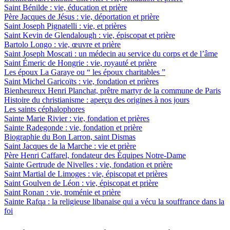
Saint Bénilde : vie, éducation et prière
Père Jacques de Jésus : vie, déportation et prière
Saint Joseph Pignatelli : vie, et prières
Saint Kevin de Glendalough : vie, épiscopat et prière
Bartolo Longo : vie, œuvre et prière
Saint Joseph Moscati : un médecin au service du corps et de l’âme
Saint Émeric de Hongrie : vie, royauté et prière
Les époux La Garaye ou “ les époux charitables ”
Saint Michel Garicoïts : vie, fondation et prières
Bienheureux Henri Planchat, prêtre martyr de la commune de Paris
Histoire du christianisme : aperçu des origines à nos jours
Les saints céphalophores
Sainte Marie Rivier : vie, fondation et prières
Sainte Radegonde : vie, fondation et prière
Biographie du Bon Larron, saint Dismas
Saint Jacques de la Marche : vie et prière
Père Henri Caffarel, fondateur des Équipes Notre-Dame
Sainte Gertrude de Nivelles : vie, fondation et prière
Saint Martial de Limoges : vie, épiscopat et prières
Saint Goulven de Léon : vie, épiscopat et prière
Saint Ronan : vie, troménie et prière
Sainte Rafqa : la religieuse libanaise qui a vécu la souffrance dans la
foi