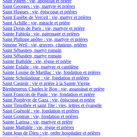
Saint Patern : vie, apostolat et prière
Saint Georges : vie, martyre et prières
Saint Hugues : vie, épiscopat et prières
Saint Eusèbe de Verceil : vie, martyr et prières
Saint Achille : vie, miracle et prière
Saint Denis de Paris : vie, martyre et prière
Sainte Fabiola : vie, patronage et prières
Saint Philippe apôtre : vie, martyre et prières
Simone Weil : vie, œuvres, citations, prières
Saint Sébastien, martyr romain
Saint Sébastien, martyr romain
Sainte Bathilde : vie, règne et prière
Sainte Eulalie : vie, martyre et cantilène
Sainte Louise de Marillac : vie, fondation et prières
Sainte Scholastique : vie, fondation et prières
Saint Casimir : vie et prière à la Sainte Vierge
Bienheureux Charles le Bon : vie, assassinat et prière
Saint François de Paule : vie, fondation et prière
Saint Porphyre de Gaza : vie, épiscopat et prière
Saint Timothée et saint Tite : vies, lettres et évangile
Saint Guénolé : vie, fondation et prières
Saint Gontran : vie, fondation et prières
Sainte Larissa : vie, martyre et prière
Sainte Mathilde : vie, règne et prières
Saint Jean de Dieu : vie, ordre hospitalier et prières