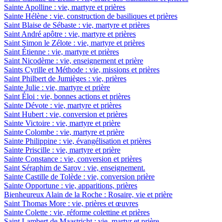
Sainte Apolline : vie, martyre et prières
Sainte Hélène : vie, construction de basiliques et prières
Saint Blaise de Sébaste : vie, martyre et prières
Saint André apôtre : vie, martyre et prières
Saint Simon le Zélote : vie, martyre et prières
Saint Étienne : vie, martyre et prières
Saint Nicodème : vie, enseignement et prière
Saints Cyrille et Méthode : vie, missions et prières
Saint Philbert de Jumièges : vie, prières
Sainte Julie : vie, martyre et prière
Saint Éloi : vie, bonnes actions et prières
Sainte Dévote : vie, martyre et prières
Saint Hubert : vie, conversion et prières
Sainte Victoire : vie, martyre et prière
Sainte Colombe : vie, martyre et prière
Sainte Philippine : vie, évangélisation et prières
Sainte Priscille : vie, martyre et prière
Sainte Constance : vie, conversion et prières
Saint Séraphim de Sarov : vie, enseignement.
Sainte Castille de Tolède : vie, conversion prière
Sainte Opportune : vie, apparitions, prières
Bienheureux Alain de la Roche : Rosaire, vie et prière
Saint Thomas More : vie, prières et œuvres
Sainte Colette : vie, réforme colettine et prières
Saint Lambert de Maastricht : vie, martyr et prière