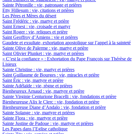
Sainte Pétronille : vie, patronage et prières
Etty Hillesum : vie, citations et prières
Les Pères et Mères du désert
Saint Frédéric : vie, martyr et prière
Saint Ernest : vie, croisade et martyr
Saint Roger : vie, reliques et prière
Saint Geoffroy d’Amiens : vie et prières
Gaudete et exsultate, exhortation apostolique sur l’appel à la sainteté
Sainte Olive de Palerme : vie, martyr et prière
Saint Olivier Plunket : vie, martyr et prières
« C’est la confiance » : Exhortation du Pape François sur Thérèse de
Lisieux
Sainte Christine : vie, martyr et prières
Saint Guillaume de Bourges : vie, miracles et prière
Saint Éric : vie, martyre et prière
Sainte Adélaïde : vie, règne et prières
Bienheureux Arnaud : vie, martyre et prière
Sainte Virginie Centurione Bracelli : vie, fondations et prière
Bienheureuse Alix le Clerc : vie, fondation et prière
Bienheureuse Diane d’Andalo : vie, fondation et prière
Sainte Solange : vie, martyre et prières
Sainte Flora : vie, martyre et prière
Sainte Justine de Padoue : vie, martyre et prières
Les Papes dans l’Eglise catholique