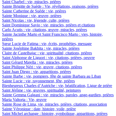
Saint Charbel : vie, miracles, prières
Sainte Brigitte de Suède : Vie, révélations, oraisons, prières
Sainte Catherine de Suède : vie, prières
Sainte Monique : vie, œuvre, prières
Saint Nicolas : vie, légende, culte, prières
Saint Dominique Savio : vie, miracles, prières et citations
Carlo Acutis : vie, citations, œuvre, miracles, prières
Sainte Jacinthe Marto et Saint Francisco Marto : vies, histoire,
prières
Sœur Lucie de Fatima : vie, écrits, prophéties, message
Sainte Joséphine Bakhita : vie, miracles, prières
Claire de Castelbajac : vie, spiritualité, citations, prières
Saint Alphonse de Liguori : vie, citations, prières, oeuvre
Saint Gérard Majella : vie, miracles, prières
Saint Philippe Néri : vie, œuvre, citations, prières
Saint Juan Diego : vie, apparitions, prières
Sainte Barbe : vie, pompiers, fête de sainte Barbara au Liban
Sainte Lucie : vie, rayonnement, fête, prières
Bienheureux Charles d’Autriche : vie, béatification, Ligue de prière
Saint Jérôme : vie, œuvres, spiritualité, peintures
Sainte Gemma Galgani : vie, miracles, paroles, ange-gardien, prières
Maria Valtorta : Vie, œuvre
Sainte Rose de Lima, vie, miracles, prières, citations, association
Sainte Véronique : date, histoire, voile, prière
Saint Michel archange : histoire, symbolique, apparitions, prières