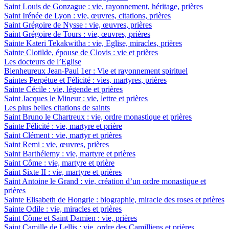
Saint Louis de Gonzague : vie, rayonnement, héritage, prières
Saint Irénée de Lyon : vie, œuvres, citations, prières
Saint Grégoire de Nysse : vie, œuvres, prières
Saint Grégoire de Tours : vie, œuvres, prières
Sainte Kateri Tekakwitha : vie, Eglise, miracles, prières
Sainte Clotilde, épouse de Clovis : vie et prières
Les docteurs de l’Eglise
Bienheureux Jean-Paul 1er : Vie et rayonnement spirituel
Saintes Perpétue et Félicité : vies, martyres, prières
Sainte Cécile : vie, légende et prières
Saint Jacques le Mineur : vie, lettre et prières
Les plus belles citations de saints
Saint Bruno le Chartreux : vie, ordre monastique et prières
Sainte Félicité : vie, martyre et prière
Saint Clément : vie, martyr et prières
Saint Remi : vie, œuvres, prières
Saint Barthélemy : vie, martyre et prières
Saint Côme : vie, martyre et prière
Saint Sixte II : vie, martyre et prières
Saint Antoine le Grand : vie, création d’un ordre monastique et
prières
Sainte Elisabeth de Hongrie : biographie, miracle des roses et prières
Sainte Odile : vie, miracles et prières
Saint Côme et Saint Damien : vie, prières
Saint Camille de Lellis : vie, ordre des Camilliens et prières