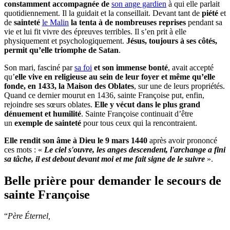
constamment accompagnée de
son ange gardien
à qui elle parlait
quotidiennement. Il la guidait et la conseillait. Devant tant de
piété
et
de
sainteté
le Malin
la tenta à de nombreuses reprises
pendant sa
vie et lui fit vivre des épreuves terribles. Il s’en prit à elle
physiquement et psychologiquement.
Jésus, toujours à ses côtés,
permit qu’elle triomphe de Satan
.
Son mari, fasciné par
sa foi
et son immense bonté
, avait accepté
qu’
elle vive en religieuse au sein de leur foyer et même qu’elle
fonde, en 1433, la Maison des Oblates
, sur une de leurs propriétés.
Quand ce dernier mourut en 1436, sainte Françoise put, enfin,
rejoindre ses sœurs oblates.
Elle y vécut dans le plus grand
dénuement et humilité
. Sainte Françoise continuait d’être
un
exemple de sainteté
pour tous ceux qui la rencontraient.
Elle rendit son âme à Dieu le 9 mars 1440
après avoir prononcé
ces mots : «
Le ciel s'ouvre, les anges descendent, l'archange a fini
sa tâche, il est debout devant moi et me fait signe de le suivre
».
Belle prière pour demander le secours de
sainte Françoise
“
Père Éternel,