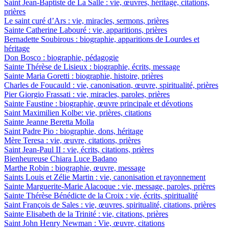
Saint Jean-Baptiste de La Salle : vie, œuvres, héritage, citations,
prières
Le saint curé d’Ars : vie, miracles, sermons, prières
Sainte Catherine Labouré : vie, apparitions, prières
Bernadette Soubirous : biographie, apparitions de Lourdes et
héritage
Don Bosco : biographie, pédagogie
Sainte Thérèse de Lisieux : biographie, écrits, message
Sainte Maria Goretti : biographie, histoire, prières
Charles de Foucauld : vie, canonisation, œuvre, spiritualité, prières
Pier Giorgio Frassati : vie, miracles, paroles, prières
Sainte Faustine : biographie, œuvre principale et dévotions
Saint Maximilien Kolbe: vie, prières, citations
Sainte Jeanne Beretta Molla
Saint Padre Pio : biographie, dons, héritage
Mère Teresa : vie, œuvre, citations, prières
Saint Jean-Paul II : vie, écrits, citations, prières
Bienheureuse Chiara Luce Badano
Marthe Robin : biographie, œuvre, message
Saints Louis et Zélie Martin : vie, canonisation et rayonnement
Sainte Marguerite-Marie Alacoque : vie, message, paroles, prières
Sainte Thérèse Bénédicte de la Croix : vie, écrits, spiritualité
Saint François de Sales : vie, œuvres, spiritualité, citations, prières
Sainte Elisabeth de la Trinité : vie, citations, prières
Saint John Henry Newman : Vie, œuvre, citations