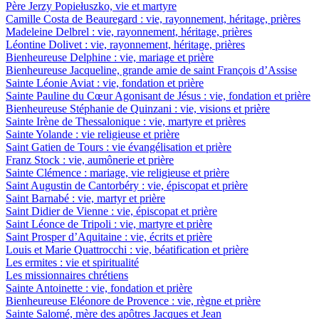
Père Jerzy Popiełuszko, vie et martyre
Camille Costa de Beauregard : vie, rayonnement, héritage, prières
Madeleine Delbrel : vie, rayonnement, héritage, prières
Léontine Dolivet : vie, rayonnement, héritage, prières
Bienheureuse Delphine : vie, mariage et prière
Bienheureuse Jacqueline, grande amie de saint François d’Assise
Sainte Léonie Aviat : vie, fondation et prière
Sainte Pauline du Cœur Agonisant de Jésus : vie, fondation et prière
Bienheureuse Stéphanie de Quinzani : vie, visions et prière
Sainte Irène de Thessalonique : vie, martyre et prières
Sainte Yolande : vie religieuse et prière
Saint Gatien de Tours : vie évangélisation et prière
Franz Stock : vie, aumônerie et prière
Sainte Clémence : mariage, vie religieuse et prière
Saint Augustin de Cantorbéry : vie, épiscopat et prière
Saint Barnabé : vie, martyr et prière
Saint Didier de Vienne : vie, épiscopat et prière
Saint Léonce de Tripoli : vie, martyre et prière
Saint Prosper d’Aquitaine : vie, écrits et prière
Louis et Marie Quattrocchi : vie, béatification et prière
Les ermites : vie et spiritualité
Les missionnaires chrétiens
Sainte Antoinette : vie, fondation et prière
Bienheureuse Eléonore de Provence : vie, règne et prière
Sainte Salomé, mère des apôtres Jacques et Jean