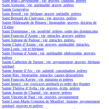
Saint Jean Chrysostome : vie, œuvres, citations, prières
Saint Augustin : vie, spiritualité, œuvre, prières
Sainte Geneviève
Saint Benoît : vie, héritage, œuvre, médaille, prières
Saint Bernard de Clairvaux : vie, œuvres, prières
Sainte Hildegarde de Bingen : biographie, œuvres, docteur de
l’Eglise
Saint Dominique : vie, postérité, prières, ordre des dominicains
Saint François d’Assise : vie, miracles, œuvres, prières
Saint Antoine de Padoue : vie, miracles, prières.
Sainte Claire d’Assise : vie, œuvres, spiritualité, miracles.
Saint Louis : vie et héritage
Saint Thomas d’Aquin : vie, spiritualité, philosophie, œuvres,
prières
Sainte Catherine de Sienne : vie, rayonnement, œuvres, héritage
spirituel
Sainte Jeanne d’Arc : vie, sainteté, canonisation, prières
Sainte Rita : biographie, miracles, causes désespérées
Saint François-Xavier : vie, missions et prières
Saint Ignace : vie, exercices spirituels et ordre des jésuites
Sainte Thérèse d’Avila : vie, œuvres, écrits, prières
Sainte Jeanne de Chantal : vie, œuvre, prières
Saint Vincent de Paul : vie, oeuvres, rayonnement
Saint Louis-Marie Grignion de Montfort : histoire, rayonnement
spirituel, oeuvres et prières