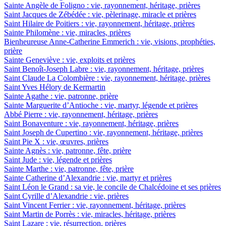
Sainte Angèle de Foligno : vie, rayonnement, héritage, prières
Saint Jacques de Zébédée : vie, pèlerinage, miracle et prières
Saint Hilaire de Poitiers : vie, rayonnement, héritage, prières
Sainte Philomène : vie, miracles, prières
Bienheureuse Anne-Catherine Emmerich : vie, visions, prophéties,
prière
Sainte Geneviève : vie, exploits et prières
Saint Benoît-Joseph Labre : vie, rayonnement, héritage, prières
Saint Claude La Colombière : vie, rayonnement, héritage, prières
Saint Yves Hélory de Kermartin
Sainte Agathe : vie, patronne, prière
Sainte Marguerite d’Antioche : vie, martyr, légende et prières
Abbé Pierre : vie, rayonnement, héritage, prières
Saint Bonaventure : vie, rayonnement, héritage, prières
Saint Joseph de Cupertino : vie, rayonnement, héritage, prières
Saint Pie X : vie, œuvres, prières
Sainte Agnès : vie, patronne, fête, prière
Saint Jude : vie, légende et prières
Sainte Marthe : vie, patronne, fête, prière
Sainte Catherine d’Alexandrie : vie, martyr et prières
Saint Léon le Grand : sa vie, le concile de Chalcédoine et ses prières
Saint Cyrille d’Alexandrie : vie, prières
Saint Vincent Ferrier : vie, rayonnement, héritage, prières
Saint Martin de Porrès : vie, miracles, héritage, prières
Saint Lazare : vie, résurrection, prières