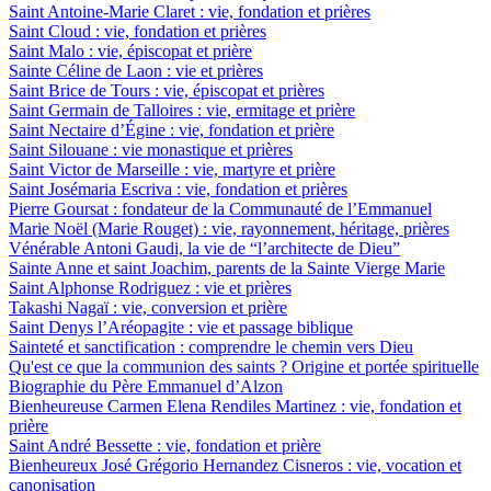
Saint Antoine-Marie Claret : vie, fondation et prières
Saint Cloud : vie, fondation et prières
Saint Malo : vie, épiscopat et prière
Sainte Céline de Laon : vie et prières
Saint Brice de Tours : vie, épiscopat et prières
Saint Germain de Talloires : vie, ermitage et prière
Saint Nectaire d’Égine : vie, fondation et prière
Saint Silouane : vie monastique et prières
Saint Victor de Marseille : vie, martyre et prière
Saint Josémaria Escriva : vie, fondation et prières
Pierre Goursat : fondateur de la Communauté de l’Emmanuel
Marie Noël (Marie Rouget) : vie, rayonnement, héritage, prières
Vénérable Antoni Gaudi, la vie de “l’architecte de Dieu”
Sainte Anne et saint Joachim, parents de la Sainte Vierge Marie
Saint Alphonse Rodriguez : vie et prières
Takashi Nagaï : vie, conversion et prière
Saint Denys l’Aréopagite : vie et passage biblique
Sainteté et sanctification : comprendre le chemin vers Dieu
Qu'est ce que la communion des saints ? Origine et portée spirituelle
Biographie du Père Emmanuel d’Alzon
Bienheureuse Carmen Elena Rendiles Martinez : vie, fondation et
prière
Saint André Bessette : vie, fondation et prière
Bienheureux José Grégorio Hernandez Cisneros : vie, vocation et
canonisation