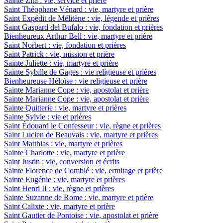
Sainte Zita : vie, service et prière
Saint Théophane Vénard : vie, martyre et prière
Saint Expédit de Mélitène : vie, légende et prières
Saint Gaspard del Bufalo : vie, fondation et prières
Bienheureux Arthur Bell : vie, martyre et prière
Saint Norbert : vie, fondation et prières
Saint Patrick : vie, mission et prière
Sainte Juliette : vie, martyre et prière
Sainte Sybille de Gages : vie religieuse et prières
Bienheureuse Héloïse : vie religieuse et prière
Sainte Marianne Cope : vie, apostolat et prière
Sainte Marianne Cope : vie, apostolat et prière
Sainte Quitterie : vie, martyre et prières
Sainte Sylvie : vie et prières
Saint Édouard le Confesseur : vie, règne et prières
Saint Lucien de Beauvais : vie, martyre et prières
Saint Matthias : vie, martyre et prières
Sainte Charlotte : vie, martyre et prière
Saint Justin : vie, conversion et écrits
Sainte Florence de Comblé : vie, ermitage et prière
Sainte Eugénie : vie, martyre et prières
Saint Henri II : vie, règne et prières
Sainte Suzanne de Rome : vie, martyre et prière
Saint Calixte : vie, martyre et prière
Saint Gautier de Pontoise : vie, apostolat et prière