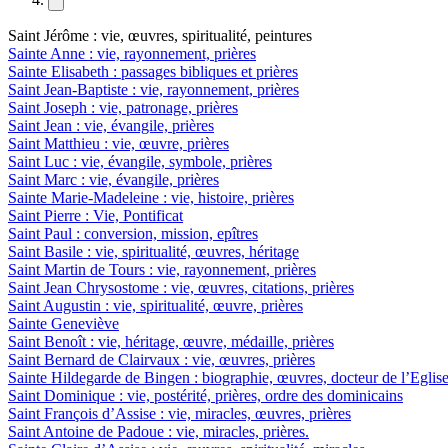
Saint Jérôme : vie, œuvres, spiritualité, peintures
Sainte Anne : vie, rayonnement, prières
Sainte Elisabeth : passages bibliques et prières
Saint Jean-Baptiste : vie, rayonnement, prières
Saint Joseph : vie, patronage, prières
Saint Jean : vie, évangile, prières
Saint Matthieu : vie, œuvre, prières
Saint Luc : vie, évangile, symbole, prières
Saint Marc : vie, évangile, prières
Sainte Marie-Madeleine : vie, histoire, prières
Saint Pierre : Vie, Pontificat
Saint Paul : conversion, mission, epîtres
Saint Basile : vie, spiritualité, œuvres, héritage
Saint Martin de Tours : vie, rayonnement, prières
Saint Jean Chrysostome : vie, œuvres, citations, prières
Saint Augustin : vie, spiritualité, œuvre, prières
Sainte Geneviève
Saint Benoît : vie, héritage, œuvre, médaille, prières
Saint Bernard de Clairvaux : vie, œuvres, prières
Sainte Hildegarde de Bingen : biographie, œuvres, docteur de l’Eglis
Saint Dominique : vie, postérité, prières, ordre des dominicains
Saint François d’Assise : vie, miracles, œuvres, prières
Saint Antoine de Padoue : vie, miracles, prières.