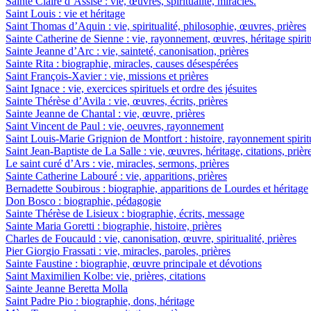
Sainte Claire d’Assise : vie, œuvres, spiritualité, miracles.
Saint Louis : vie et héritage
Saint Thomas d’Aquin : vie, spiritualité, philosophie, œuvres, prières
Sainte Catherine de Sienne : vie, rayonnement, œuvres, héritage spirit
Sainte Jeanne d’Arc : vie, sainteté, canonisation, prières
Sainte Rita : biographie, miracles, causes désespérées
Saint François-Xavier : vie, missions et prières
Saint Ignace : vie, exercices spirituels et ordre des jésuites
Sainte Thérèse d’Avila : vie, œuvres, écrits, prières
Sainte Jeanne de Chantal : vie, œuvre, prières
Saint Vincent de Paul : vie, oeuvres, rayonnement
Saint Louis-Marie Grignion de Montfort : histoire, rayonnement spiritu
Saint Jean-Baptiste de La Salle : vie, œuvres, héritage, citations, prièr
Le saint curé d’Ars : vie, miracles, sermons, prières
Sainte Catherine Labouré : vie, apparitions, prières
Bernadette Soubirous : biographie, apparitions de Lourdes et héritage
Don Bosco : biographie, pédagogie
Sainte Thérèse de Lisieux : biographie, écrits, message
Sainte Maria Goretti : biographie, histoire, prières
Charles de Foucauld : vie, canonisation, œuvre, spiritualité, prières
Pier Giorgio Frassati : vie, miracles, paroles, prières
Sainte Faustine : biographie, œuvre principale et dévotions
Saint Maximilien Kolbe: vie, prières, citations
Sainte Jeanne Beretta Molla
Saint Padre Pio : biographie, dons, héritage