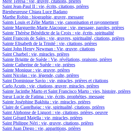
Mère Teresa : vie, œuvre, citations, prières
Saint Jean-Paul II : vie, écrits, citations, prières
Bienheureuse Chiara Luce Badano
Marthe Robin : biographie, œuvre, message
Saints Louis et Zélie Martin : vie, canonisation et rayonnement
Sainte Marguerite-Marie Alacoque : vie, message, paroles, prières
Sainte Thérèse Bénédicte de la Croix : vie, écrits, spiritualité
Saint François de Sales : vie, œuvres, spiritualité, citations, prières
Sainte Elisabeth de la Trinité : vie, citations, prières
Saint John Henry Newman : Vie, œuvre, citations
Saint Charbel : vie, miracles, prières
Sainte Brigitte de Suède : Vie, révélations, oraisons, prières
Sainte Catherine de Suède : vie, prières
Sainte Monique : vie, œuvre, prières
Saint Nicolas : vie, légende, culte, prières
Saint Dominique Savio : vie, miracles, prières et citations
Carlo Acutis : vie, citations, œuvre, miracles, prières
Sainte Jacinthe Marto et Saint Francisco Marto : vies, histoire, prières
Sœur Lucie de Fatima : vie, écrits, prophéties, message
Sainte Joséphine Bakhita : vie, miracles, prières
Claire de Castelbajac : vie, spiritualité, citations, prières
Saint Alphonse de Liguori : vie, citations, prières, oeuvre
Saint Gérard Majella : vie, miracles, prières
Saint Philippe Néri : vie, œuvre, citations, prières
Saint Juan Diego : vie, apparitions, prières