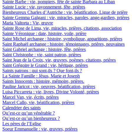
Sainte Barbe : vie, pompiers, fête de sainte Barbara au Liban
Sainte Lucie : vie, rayonnement, fête, prières
Bienheureux Charles d’Autriche : vie, béatification, Ligue de prière
Sainte Gemma Galgani : vie, miracles, paroles, ange-gardien, prières
Maria Valtorta : Vie, œuvre
Sainte Rose de Lima, vie, miracles, prières, citations, association
Sainte Véronique : date, histoire, voile, prière
Saint Michel archange : histoire, symbolique, apparitions, prières
Saint Raphaël archange : histoire, témoignages, prières, neuvaines
Saint Gabriel archange : histoire, fête, prières
Saint Christophe : vie, saint patron, prières
Saint Jean de la Croix, vie, œuvres, poèmes, citations, prières
Saint Grégoire le Grand : vie, héritage, prières
Saints patrons : qui sont-ils ? Que font-ils ?
La Sainte Famille : Jésus, Marie et Joseph
Saints Innocents : histoire, mémoire, prières.
Pauline Jaricot : vie, oeuvres, béatification, prières
Luisa Piccarreta : vie, livres, Divine Volonté, prières
Marcel Van, vie, écrits, prières
Marcel Callo, vie, béatification, prières
Calendrier des saints
Qu’est-ce qu’un vénérable ?
Qu’est-ce qu’un bienheureux ?
Les pères de l’Eglise
Soeur Emmanuelle : vie, œuvres, prières