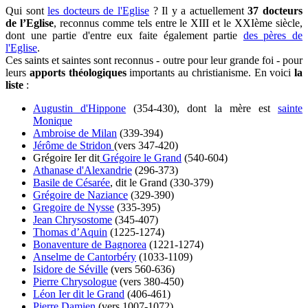
Qui sont
les docteurs de l'Eglise
? Il y a actuellement
37 docteurs
de l’Eglise
, reconnus comme tels entre le XIII et le XXIème siècle,
dont une partie d'entre eux faite également partie
des pères de
l'Eglise
.
Ces saints et saintes sont reconnus - outre pour leur grande foi - pour
leurs
apports théologiques
importants au christianisme. En voici
la
liste
:
Augustin d'Hippone
(354-430), dont la mère est
sainte
Monique
Ambroise de Milan
(339-394)
Jérôme de Stridon
(vers 347-420)
Grégoire Ier dit
Grégoire le Grand
(540-604)
Athanase d'Alexandrie
(296-373)
Basile de Césarée
, dit le Grand (330-379)
Grégoire de Naziance
(329-390)
Gregoire de Nysse
(335-395)
Jean Chrysostome
(345-407)
Thomas d’Aquin
(1225-1274)
Bonaventure de Bagnorea
(1221-1274)
Anselme de Cantorbéry
(1033-1109)
Isidore de Séville
(vers 560-636)
Pierre Chrysologue
(vers 380-450)
Léon Ier dit le Grand
(406-461)
Pierre Damien
(vers 1007-1072)