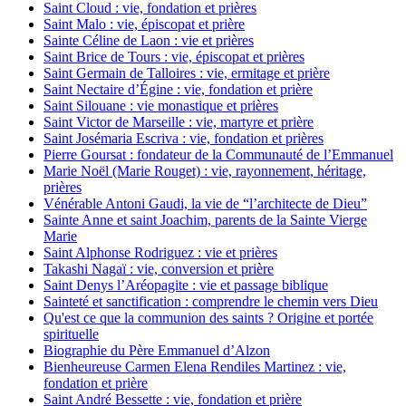
Saint Cloud : vie, fondation et prières
Saint Malo : vie, épiscopat et prière
Sainte Céline de Laon : vie et prières
Saint Brice de Tours : vie, épiscopat et prières
Saint Germain de Talloires : vie, ermitage et prière
Saint Nectaire d’Égine : vie, fondation et prière
Saint Silouane : vie monastique et prières
Saint Victor de Marseille : vie, martyre et prière
Saint Josémaria Escriva : vie, fondation et prières
Pierre Goursat : fondateur de la Communauté de l’Emmanuel
Marie Noël (Marie Rouget) : vie, rayonnement, héritage,
prières
Vénérable Antoni Gaudi, la vie de “l’architecte de Dieu”
Sainte Anne et saint Joachim, parents de la Sainte Vierge
Marie
Saint Alphonse Rodriguez : vie et prières
Takashi Nagaï : vie, conversion et prière
Saint Denys l’Aréopagite : vie et passage biblique
Sainteté et sanctification : comprendre le chemin vers Dieu
Qu'est ce que la communion des saints ? Origine et portée
spirituelle
Biographie du Père Emmanuel d’Alzon
Bienheureuse Carmen Elena Rendiles Martinez : vie,
fondation et prière
Saint André Bessette : vie, fondation et prière