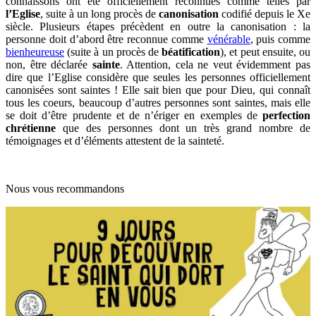
connaissons ont été officiellement reconnues comme telles par
l’Eglise
, suite à un long procès de
canonisation
codifié depuis le Xe
siècle. Plusieurs étapes précèdent en outre la canonisation : la
personne doit d’abord être reconnue comme
vénérable
, puis comme
bienheureuse
(suite à un procès de
béatification
), et peut ensuite, ou
non, être déclarée
sainte
. Attention, cela ne veut évidemment pas
dire que l’Eglise considère que seules les personnes officiellement
canonisées sont saintes ! Elle sait bien que pour Dieu, qui connaît
tous les coeurs, beaucoup d’autres personnes sont saintes, mais elle
se doit d’être prudente et de n’ériger en exemples de
perfection
chrétienne
que des personnes dont un très grand nombre de
témoignages et d’éléments attestent de la sainteté.
Nous vous recommandons