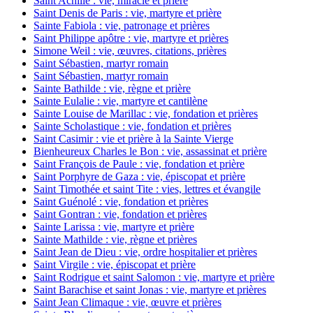
Saint Achille : vie, miracle et prière
Saint Denis de Paris : vie, martyre et prière
Sainte Fabiola : vie, patronage et prières
Saint Philippe apôtre : vie, martyre et prières
Simone Weil : vie, œuvres, citations, prières
Saint Sébastien, martyr romain
Saint Sébastien, martyr romain
Sainte Bathilde : vie, règne et prière
Sainte Eulalie : vie, martyre et cantilène
Sainte Louise de Marillac : vie, fondation et prières
Sainte Scholastique : vie, fondation et prières
Saint Casimir : vie et prière à la Sainte Vierge
Bienheureux Charles le Bon : vie, assassinat et prière
Saint François de Paule : vie, fondation et prière
Saint Porphyre de Gaza : vie, épiscopat et prière
Saint Timothée et saint Tite : vies, lettres et évangile
Saint Guénolé : vie, fondation et prières
Saint Gontran : vie, fondation et prières
Sainte Larissa : vie, martyre et prière
Sainte Mathilde : vie, règne et prières
Saint Jean de Dieu : vie, ordre hospitalier et prières
Saint Virgile : vie, épiscopat et prière
Saint Rodrigue et saint Salomon : vie, martyre et prière
Saint Barachise et saint Jonas : vie, martyre et prières
Saint Jean Climaque : vie, œuvre et prières