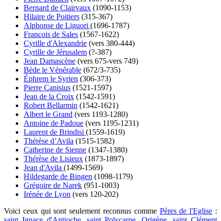
Bernard de Clairvaux
(1090-1153)
Hilaire de Poitiers
(315-367)
Alphonse de Liguori
(1696-1787)
François de Sales
(1567-1622)
Cyrille d'Alexandrie
(vers 380-444)
Cyrille de Jérusalem
(?-387)
Jean Damascène
(vers 675-vers 749)
Bède le Vénérable
(672/3-735)
Éphrem le Syrien
(306-373)
Pierre Canisius
(1521-1597)
Jean de la Croix
(1542-1591)
Robert Bellarmin
(1542-1621)
Albert le Grand
(vers 1193-1280)
Antoine de Padoue
(vers 1195-1231)
Laurent de Brindisi
(1559-1619)
Thérèse d’Avila
(1515-1582)
Catherine de Sienne
(1347-1380)
Thérèse de Lisieux
(1873-1897)
Jean d'Avila
(1499-1569)
Hildegarde de Bingen
(1098-1179)
Grégoire de Narek
(951-1003)
Irénée de Lyon
(vers 120-202)
Voici ceux qui sont seulement reconnus comme
Pères de l'Eglise
:
saint Ignace d'Antioche
,
saint Polycarpe
,
Origène
,
saint Clément