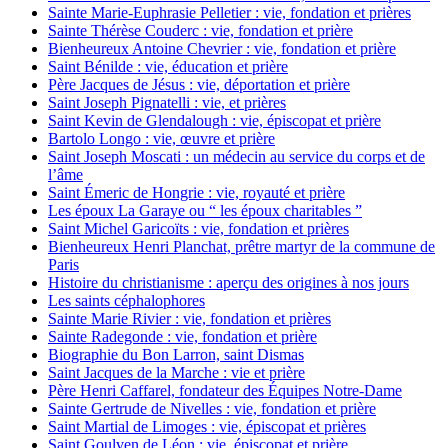
Sainte Marie-Euphrasie Pelletier : vie, fondation et prières
Sainte Thérèse Couderc : vie, fondation et prière
Bienheureux Antoine Chevrier : vie, fondation et prière
Saint Bénilde : vie, éducation et prière
Père Jacques de Jésus : vie, déportation et prière
Saint Joseph Pignatelli : vie, et prières
Saint Kevin de Glendalough : vie, épiscopat et prière
Bartolo Longo : vie, œuvre et prière
Saint Joseph Moscati : un médecin au service du corps et de
l’âme
Saint Émeric de Hongrie : vie, royauté et prière
Les époux La Garaye ou “ les époux charitables ”
Saint Michel Garicoïts : vie, fondation et prières
Bienheureux Henri Planchat, prêtre martyr de la commune de
Paris
Histoire du christianisme : aperçu des origines à nos jours
Les saints céphalophores
Sainte Marie Rivier : vie, fondation et prières
Sainte Radegonde : vie, fondation et prière
Biographie du Bon Larron, saint Dismas
Saint Jacques de la Marche : vie et prière
Père Henri Caffarel, fondateur des Équipes Notre-Dame
Sainte Gertrude de Nivelles : vie, fondation et prière
Saint Martial de Limoges : vie, épiscopat et prières
Saint Goulven de Léon : vie, épiscopat et prière