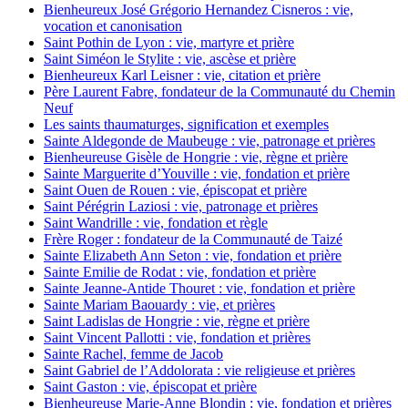
Bienheureux José Grégorio Hernandez Cisneros : vie,
vocation et canonisation
Saint Pothin de Lyon : vie, martyre et prière
Saint Siméon le Stylite : vie, ascèse et prière
Bienheureux Karl Leisner : vie, citation et prière
Père Laurent Fabre, fondateur de la Communauté du Chemin
Neuf
Les saints thaumaturges, signification et exemples
Sainte Aldegonde de Maubeuge : vie, patronage et prières
Bienheureuse Gisèle de Hongrie : vie, règne et prière
Sainte Marguerite d’Youville : vie, fondation et prière
Saint Ouen de Rouen : vie, épiscopat et prière
Saint Pérégrin Laziosi : vie, patronage et prières
Saint Wandrille : vie, fondation et règle
Frère Roger : fondateur de la Communauté de Taizé
Sainte Elizabeth Ann Seton : vie, fondation et prière
Sainte Emilie de Rodat : vie, fondation et prière
Sainte Jeanne-Antide Thouret : vie, fondation et prière
Sainte Mariam Baouardy : vie, et prières
Saint Ladislas de Hongrie : vie, règne et prière
Saint Vincent Pallotti : vie, fondation et prières
Sainte Rachel, femme de Jacob
Saint Gabriel de l’Addolorata : vie religieuse et prières
Saint Gaston : vie, épiscopat et prière
Bienheureuse Marie-Anne Blondin : vie, fondation et prières