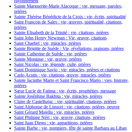
rayonnement
Sainte Marguerite-Marie Alacoque : vie, message, paroles,
prières
Sainte Thérèse Bénédicte de la Croix : vie, écrits, spiritualité
Saint François de Sales : vie, œuvres, spiritualité, citations,
prières
Sainte Elisabeth de la Trinité : vie, citations, prières
Saint John Henry Newman : Vie, œuvre, citations
Saint Charbel : vie, miracles, prières
Sainte Brigitte de Suède : Vie, révélations, oraisons, prières
Sainte Catherine de Suède : vie, prières
Sainte Monique : vie, œuvre, prières
Saint Nicolas : vie, légende, culte, prières
Saint Dominique Savio : vie, miracles, prières et citations
Carlo Acutis : vie, citations, œuvre, miracles, prières
Sainte Jacinthe Marto et Saint Francisco Marto : vies, histoire,
prières
Sœur Lucie de Fatima : vie, écrits, prophéties, message
Sainte Joséphine Bakhita : vie, miracles, prières
Claire de Castelbajac : vie, spiritualité, citations, prières
Saint Alphonse de Liguori : vie, citations, prières, oeuvre
Saint Gérard Majella : vie, miracles, prières
Saint Philippe Néri : vie, œuvre, citations, prières
Saint Juan Diego : vie, apparitions, prières
Sainte Barbe : vie, pompiers, fête de sainte Barbara au Liban