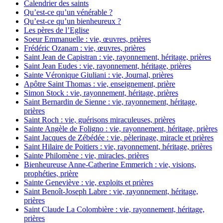
Calendrier des saints
Qu’est-ce qu’un vénérable ?
Qu’est-ce qu’un bienheureux ?
Les pères de l’Eglise
Soeur Emmanuelle : vie, œuvres, prières
Frédéric Ozanam : vie, œuvres, prières
Saint Jean de Capistran : vie, rayonnement, héritage, prières
Saint Jean Eudes : vie, rayonnement, héritage, prières
Sainte Véronique Giuliani : vie, Journal, prières
Apôtre Saint Thomas : vie, enseignement, prière
Simon Stock : vie, rayonnement, héritage, prières
Saint Bernardin de Sienne : vie, rayonnement, héritage,
prières
Saint Roch : vie, guérisons miraculeuses, prières
Sainte Angèle de Foligno : vie, rayonnement, héritage, prières
Saint Jacques de Zébédée : vie, pèlerinage, miracle et prières
Saint Hilaire de Poitiers : vie, rayonnement, héritage, prières
Sainte Philomène : vie, miracles, prières
Bienheureuse Anne-Catherine Emmerich : vie, visions,
prophéties, prière
Sainte Geneviève : vie, exploits et prières
Saint Benoît-Joseph Labre : vie, rayonnement, héritage,
prières
Saint Claude La Colombière : vie, rayonnement, héritage,
prières