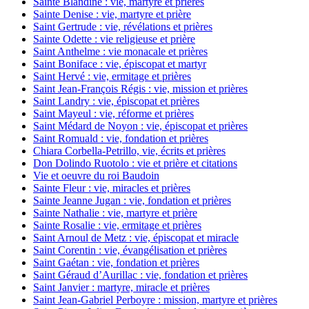
Sainte Blandine : vie, martyre et prières
Sainte Denise : vie, martyre et prière
Saint Gertrude : vie, révélations et prières
Sainte Odette : vie religieuse et prière
Saint Anthelme : vie monacale et prières
Saint Boniface : vie, épiscopat et martyr
Saint Hervé : vie, ermitage et prières
Saint Jean-François Régis : vie, mission et prières
Saint Landry : vie, épiscopat et prières
Saint Mayeul : vie, réforme et prières
Saint Médard de Noyon : vie, épiscopat et prières
Saint Romuald : vie, fondation et prières
Chiara Corbella-Petrillo, vie, écrits et prières
Don Dolindo Ruotolo : vie et prière et citations
Vie et oeuvre du roi Baudoin
Sainte Fleur : vie, miracles et prières
Sainte Jeanne Jugan : vie, fondation et prières
Sainte Nathalie : vie, martyre et prière
Sainte Rosalie : vie, ermitage et prières
Saint Arnoul de Metz : vie, épiscopat et miracle
Saint Corentin : vie, évangélisation et prières
Saint Gaétan : vie, fondation et prières
Saint Géraud d’Aurillac : vie, fondation et prières
Saint Janvier : martyre, miracle et prières
Saint Jean-Gabriel Perboyre : mission, martyre et prières