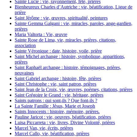
Sainte Lucie : vie, rayonnement, fête, prières
Bienheureux Charles d’Autriche : vie, béatification, Ligue de
prière
Saint Jérôme : vie, œuvres, spiritualité, peintures
Sainte Gemma Galgani : vie, miracles, paroles, ange-gardien,
prières
Maria Valtorta : Vie, œuvre
Sainte Rose de Lima, vie, miracles, prières, citations,
association
Sainte Véronique : date, histoire, voile, prière
Saint Michel archange : histoire, symbolique, apparitions,
prières
Saint Raphaël archange : histoire, témoignages, prières,
neuvaines
Saint Gabriel archange : histoire, fête, prières
Saint Christophe : vie, saint patron, prières
Saint Jean de la Croix, vie, œuvres, poèmes, citations, prières
Saint Grégoire le Grand : vie, héritage, prières
Saints patrons : qui sont-ils ? Que font-ils ?
La Sainte Famille : Jésus, Marie et Joseph
Saints Innocents : histoire, mémoire, prières.
Pauline Jaricot : vie, oeuvres, béatification, prières
Luisa Piccarreta : vie, livres, Divine Volonté, prières
Marcel Van, vie, écrits, prières
Marcel Callo, vie, béatification, prières