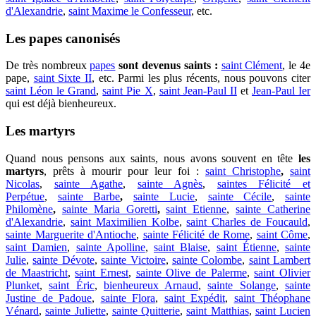
d'Alexandrie
,
saint Maxime le Confesseur
, etc.
Les papes canonisés
De très nombreux
papes
sont devenus saints :
saint Clément
, le 4e
pape,
saint Sixte II
, etc. Parmi les plus récents, nous pouvons citer
saint Léon le Grand
,
saint Pie X
,
saint Jean-Paul II
et
Jean-Paul Ier
qui est déjà bienheureux.
Les martyrs
Quand nous pensons aux saints, nous avons souvent en tête
les
martyrs
, prêts à mourir pour leur foi :
saint Christophe
,
saint
Nicolas
,
sainte Agathe
,
sainte Agnès
,
saintes Félicité et
Perpétue
,
sainte Barbe
,
sainte Lucie
,
sainte Cécile
,
sainte
Philomène
,
sainte Maria Goretti
,
saint Etienne
,
sainte Catherine
d'Alexandrie
,
saint Maximilien Kolbe
,
saint Charles de Foucauld
,
sainte Marguerite d'Antioche
,
sainte Félicité de Rome
,
saint Côme
,
saint Damien
,
sainte Apolline
,
saint Blaise
,
saint Étienne
,
sainte
Julie
,
sainte Dévote
,
sainte Victoire
,
sainte Colombe
,
saint Lambert
de Maastricht
,
saint Ernest
,
sainte Olive de Palerme
,
saint Olivier
Plunket
,
saint Éric
,
bienheureux Arnaud
,
sainte Solange
,
sainte
Justine de Padoue
,
sainte Flora
,
saint Expédit
,
saint Théophane
Vénard
,
sainte Juliette
,
sainte Quitterie
,
saint Matthias
,
saint Lucien