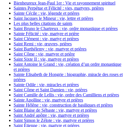
Bienheureux Jean-Paul 1er : Vie et rayonnement spirituel
Saintes Perpétue et Félicité : vies, martyres, prières
Sainte Cécile : vie, légende et prières
Saint Jacques le Mineur : vie, lettre et prières
Les plus belles citations de saints
Saint Bruno le Chartreux : vie, ordre monastique et prières
Sainte Félicité : vie, martyre et prière
Saint Clément : vie, martyr et prières
Saint Remi : vie, œuvres, prières
Saint Barthélemy : vie, martyre et prières
Saint Côme : vie, martyre et prière
Saint Sixte II : vie, martyre et prières
Saint Antoine le Grand : vie, création d’un ordre monastique
et prières
Sainte Elisabeth de Hongrie : biographie, miracle des roses et
prières
Sainte Odile : vie, miracles et prières
Saint Côme et Saint Damien : vie, prières
Saint Camille de Lellis : vie, ordre des Camilliens et prières
Sainte Apolline : vie, martyre et prières
Sainte Hélène : vie, construction de basiliques et prières
Saint Blaise de Sébaste : vie, martyre et prières
Saint André apôtre : vie, martyre et prières
Saint Simon le Zélote : vie, martyre et prières
Saint Étienne : vie, martyre et prières