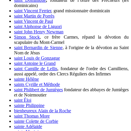
saint Dominique
,
fondateur de l’ordre des Prêcheurs (les
dominicains)
saint Vincent Ferrier
, grand missionnaire dominicain
saint Martin de Porrès
saint Vincent de Paul
saint Alphonse de Liguori
saint John Henry Newman
Simon Stock
, ce frère Carmes, répand la dévotion du
scapulaire du Mont-Carmel
saint Bernardin de Sienne
, à l'origine de la dévotion au Saint
Nom de Jésus
saint Louis de Gonzague
saint Antoine le Grand
saint Camille de Lellis
, fondateur de l'ordre des Camilliens,
aussi appelé, ordre des Clercs Réguliers des Infirmes
sainte Hélène
saints Cyrille et Méthode
saint Philibert de Jumièges
fondateur des abbayes de Jumièges
et de Noirmoutier
saint Éloi
sainte Philippine
bienheureux Alain de la Roche
saint Thomas More
sainte Colette de Corbie
sainte Adélaïde