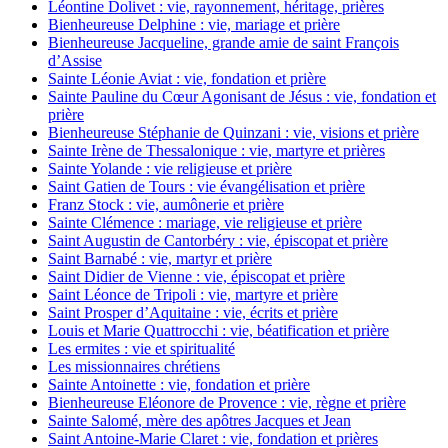
Léontine Dolivet : vie, rayonnement, héritage, prières
Bienheureuse Delphine : vie, mariage et prière
Bienheureuse Jacqueline, grande amie de saint François
d’Assise
Sainte Léonie Aviat : vie, fondation et prière
Sainte Pauline du Cœur Agonisant de Jésus : vie, fondation et
prière
Bienheureuse Stéphanie de Quinzani : vie, visions et prière
Sainte Irène de Thessalonique : vie, martyre et prières
Sainte Yolande : vie religieuse et prière
Saint Gatien de Tours : vie évangélisation et prière
Franz Stock : vie, aumônerie et prière
Sainte Clémence : mariage, vie religieuse et prière
Saint Augustin de Cantorbéry : vie, épiscopat et prière
Saint Barnabé : vie, martyr et prière
Saint Didier de Vienne : vie, épiscopat et prière
Saint Léonce de Tripoli : vie, martyre et prière
Saint Prosper d’Aquitaine : vie, écrits et prière
Louis et Marie Quattrocchi : vie, béatification et prière
Les ermites : vie et spiritualité
Les missionnaires chrétiens
Sainte Antoinette : vie, fondation et prière
Bienheureuse Eléonore de Provence : vie, règne et prière
Sainte Salomé, mère des apôtres Jacques et Jean
Saint Antoine-Marie Claret : vie, fondation et prières