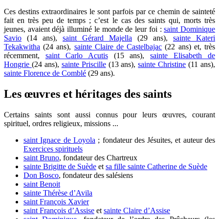
Ces destins extraordinaires le sont parfois par ce chemin de sainteté
fait en très peu de temps ; c’est le cas des saints qui, morts très
jeunes, avaient déjà illuminé le monde de leur foi :
saint Dominique
Savio
(14 ans),
saint Gérard Majella
(29 ans),
sainte Kateri
Tekakwitha
(24 ans),
sainte Claire de Castelbajac
(22 ans) et, très
récemment,
saint Carlo Acutis
(15 ans),
sainte Elisabeth de
Hongrie
(24 ans),
sainte Priscille
(13 ans),
sainte Christine
(11 ans),
sainte Florence de Comblé
(29 ans).
Les œuvres et héritages des saints
Certains saints sont aussi connus pour leurs œuvres, courant
spirituel, ordres religieux, missions ...
saint Ignace de Loyola
; fondateur des Jésuites, et auteur des
Exercices spirituels
saint Bruno
, fondateur des Chartreux
sainte Brigitte de Suède
et
sa fille sainte Catherine de Suède
Don Bosco
, fondateur des salésiens
saint Benoit
sainte Thérèse d’Avila
saint François Xavier
saint François d’Assise
et
sainte Claire d’Assise