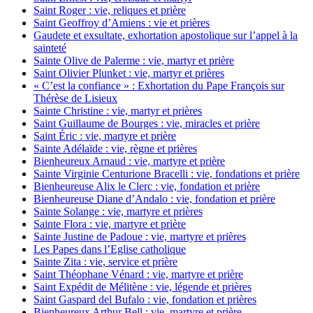
Saint Roger : vie, reliques et prière
Saint Geoffroy d’Amiens : vie et prières
Gaudete et exsultate, exhortation apostolique sur l’appel à la
sainteté
Sainte Olive de Palerme : vie, martyr et prière
Saint Olivier Plunket : vie, martyr et prières
« C’est la confiance » : Exhortation du Pape François sur
Thérèse de Lisieux
Sainte Christine : vie, martyr et prières
Saint Guillaume de Bourges : vie, miracles et prière
Saint Éric : vie, martyre et prière
Sainte Adélaïde : vie, règne et prières
Bienheureux Arnaud : vie, martyre et prière
Sainte Virginie Centurione Bracelli : vie, fondations et prière
Bienheureuse Alix le Clerc : vie, fondation et prière
Bienheureuse Diane d’Andalo : vie, fondation et prière
Sainte Solange : vie, martyre et prières
Sainte Flora : vie, martyre et prière
Sainte Justine de Padoue : vie, martyre et prières
Les Papes dans l’Eglise catholique
Sainte Zita : vie, service et prière
Saint Théophane Vénard : vie, martyre et prière
Saint Expédit de Mélitène : vie, légende et prières
Saint Gaspard del Bufalo : vie, fondation et prières
Bienheureux Arthur Bell : vie, martyre et prière