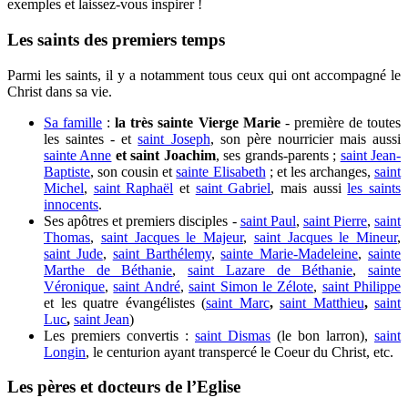
exemples et laissez-vous inspirer !
Les saints des premiers temps
Parmi les saints, il y a notamment tous ceux qui ont accompagné le
Christ dans sa vie.
Sa famille
:
la très sainte Vierge Marie
- première de toutes
les saintes - et
saint Joseph
, son père nourricier mais aussi
sainte Anne
et saint Joachim
, ses grands-parents ;
saint Jean-
Baptiste
, son cousin et
sainte Elisabeth
; et les archanges,
saint
Michel
,
saint Raphaël
et
saint Gabriel
, mais aussi
les saints
innocents
.
Ses apôtres et premiers disciples -
saint Paul
,
saint Pierre
,
saint
Thomas
,
saint Jacques le Majeur
,
saint Jacques le Mineur
,
saint Jude
,
saint Barthélemy
,
sainte Marie-Madeleine
,
sainte
Marthe de Béthanie
,
saint Lazare de Béthanie
,
sainte
Véronique
,
saint André
,
saint Simon le Zélote
,
saint Philippe
et les quatre évangélistes (
saint Marc
,
saint Matthieu
,
saint
Luc
,
saint Jean
)
Les premiers convertis :
saint Dismas
(le bon larron),
saint
Longin
, le centurion ayant transpercé le Coeur du Christ, etc.
Les pères et docteurs de l’Eglise