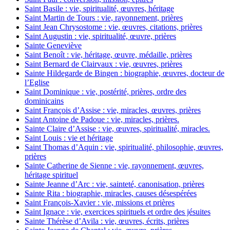
Saint Basile : vie, spiritualité, œuvres, héritage
Saint Martin de Tours : vie, rayonnement, prières
Saint Jean Chrysostome : vie, œuvres, citations, prières
Saint Augustin : vie, spiritualité, œuvre, prières
Sainte Geneviève
Saint Benoît : vie, héritage, œuvre, médaille, prières
Saint Bernard de Clairvaux : vie, œuvres, prières
Sainte Hildegarde de Bingen : biographie, œuvres, docteur de
l’Eglise
Saint Dominique : vie, postérité, prières, ordre des
dominicains
Saint François d’Assise : vie, miracles, œuvres, prières
Saint Antoine de Padoue : vie, miracles, prières.
Sainte Claire d’Assise : vie, œuvres, spiritualité, miracles.
Saint Louis : vie et héritage
Saint Thomas d’Aquin : vie, spiritualité, philosophie, œuvres,
prières
Sainte Catherine de Sienne : vie, rayonnement, œuvres,
héritage spirituel
Sainte Jeanne d’Arc : vie, sainteté, canonisation, prières
Sainte Rita : biographie, miracles, causes désespérées
Saint François-Xavier : vie, missions et prières
Saint Ignace : vie, exercices spirituels et ordre des jésuites
Sainte Thérèse d’Avila : vie, œuvres, écrits, prières