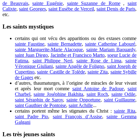
de Beauvais
,
sainte Eugénie
,
sainte Suzanne de Rome
,
saint
Calixte
,
saint Georges
,
saint Eusèbe de Verceil
,
saint Denis de Paris
,
etc.
Les saints mystiques
certains qui ont vécu des apparitions ou des extases comme
sainte Faustine
,
sainte Bernadette
,
sainte Catherine Labouré
,
sainte Marguerite-Marie Alacoque
,
sainte Mariam Baouardy
,
saint Juan Diego
,
Jacinthe et Francisco Marto
,
soeur Lucie de
Fatima
,
saint Philippe Neri
,
sainte Rose de Lima
,
sainte
Véronique Giuliani
,
sainte Angèle de Foligno
,
saint Joseph de
Cupertino
,
sainte Castille de Tolède
,
sainte Zita
,
sainte Sybille
de Gages
etc.
d’autres, thaumaturges, à l’origine de miracles de leur vivant
et après leur mort comme
saint Antoine de Padoue
,
saint
Charbel
,
sainte Joséphine Bakhita
,
saint Roch
,
sainte Odile
,
saint Séraphin de Sarov
,
sainte Opportune
,
saint Guillaume
,
saint Gauthier de Pontoise
,
saint Achille
...
certains portent même les stigmates du Christ :
sainte Rita
,
saint Padre Pio
,
saint François d’Assise
,
sainte Gemma
Galgani
Les très jeunes saints