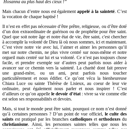
Hosanna au plus haut des cieux !”
Mais chacun d’entre nous est également
appelé à la sainteté
. C’est
la vocation de chaque baptisé !
Il n’est en effet pas nécessaire d’être prêtre, religieuse, ou d’être doté
d’un don extraordinaire de guérison ou de prophétie pour être saint.
Quel que soit notre âge et notre état de vie, être saint, c'est chercher
à accomplir la volonté de Dieu là où nous sommes, ici et maintenant.
C’est vivre notre vie avec lui, l’aimer et aimer les personnes qu’il
met sur notre chemin, ne plus vivre centré sur nous-même et notre
orgueil mais centré sur lui et sa volonté. Ce n’est pas toujours chose
facile, et prendre exemple sur d’autres peut parfois nous aider à
avancer sur ce chemin vers la sainteté. La charité dont fait preuve
une grand-mère, ou un ami, peut parfois nous toucher
particulièrement et nous édifier. Ce qu’ont vécu la bienheureuse
Chiara Luce ou sainte Thérèse de Lisieux, au coeur de leur vie
ordinaire, peut également nous parler et nous inspirer ! C’est
d’ailleurs ce qu’on appelle
le devoir d’état
: vivre sa vie comme elle
est selon ses responsabilités et devoirs.
Mais, si tout le monde peut être saint, pourquoi ce nom n’est donné
qu’à certaines personnes ? D’un point de vue officiel,
le culte des
saints
est pratiqué par les branches
catholiques
et
orthodoxes
du
christianisme
. Ainsi, les personnes saintes telles que nous les