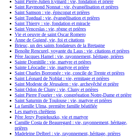
Saint Pierre-Julien Eymard : vie, fondation et prière
Saint Raymond Nonnat : vie, évangélisation et prières
Saint Samson : vie, épiscopat et prières
Saint Tugdual : vie, évangélisation et prières
Saint Thierry : vie, fondation et miracle
Saint Venceslas : vie, règne et prières
Vie et oeuvre de saint Oscar Romero
Anne de Guigné, vie, foi et citations
Brieuc, un des saints fondateurs de la Bretagne
Benoîte Rencurel, voyante du Laus : vie, citations et prières
Père Jacques Hamel : vie, rayonnement, héritage, prières
Sainte Domitille : vie, martyre et prières
Sainte Léocadie : vie, martyre et prière
Saint Charles Borromée : vie, concile de Trente et prières
Saint Léonard de Noblat : vie, ermitage et prières
Saint Modeste de Jérusalem : vie, archevêché et prière
Saint Odon de Cluny : vie, Cluny et prières
Saint Pierre Fourier : vie, congrégation Notre-Dame et prière
Saint Saturnin de Toulouse : vie, martyre et prières
La famille Ulma, première famille béatifiée
Les martyrs chrétiens
Père Jerzy Popiełuszko, vie et martyre
Camille Costa de Beauregard : vie, rayonnement, héritage,
prières
Madeleine Delbrel : vie, rayonnement, héritage, prières