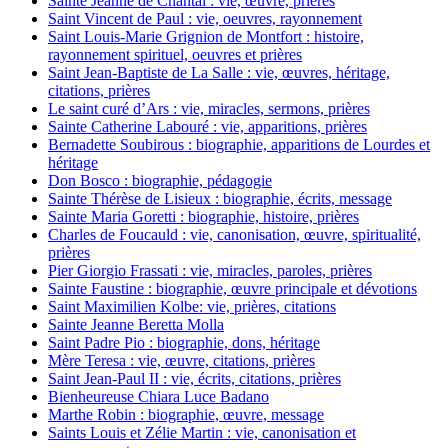
Sainte Jeanne de Chantal : vie, œuvre, prières
Saint Vincent de Paul : vie, oeuvres, rayonnement
Saint Louis-Marie Grignion de Montfort : histoire,
rayonnement spirituel, oeuvres et prières
Saint Jean-Baptiste de La Salle : vie, œuvres, héritage,
citations, prières
Le saint curé d’Ars : vie, miracles, sermons, prières
Sainte Catherine Labouré : vie, apparitions, prières
Bernadette Soubirous : biographie, apparitions de Lourdes et
héritage
Don Bosco : biographie, pédagogie
Sainte Thérèse de Lisieux : biographie, écrits, message
Sainte Maria Goretti : biographie, histoire, prières
Charles de Foucauld : vie, canonisation, œuvre, spiritualité,
prières
Pier Giorgio Frassati : vie, miracles, paroles, prières
Sainte Faustine : biographie, œuvre principale et dévotions
Saint Maximilien Kolbe: vie, prières, citations
Sainte Jeanne Beretta Molla
Saint Padre Pio : biographie, dons, héritage
Mère Teresa : vie, œuvre, citations, prières
Saint Jean-Paul II : vie, écrits, citations, prières
Bienheureuse Chiara Luce Badano
Marthe Robin : biographie, œuvre, message
Saints Louis et Zélie Martin : vie, canonisation et