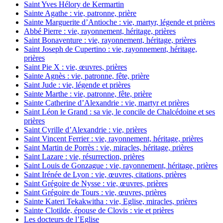
Saint Yves Hélory de Kermartin
Sainte Agathe : vie, patronne, prière
Sainte Marguerite d’Antioche : vie, martyr, légende et prières
Abbé Pierre : vie, rayonnement, héritage, prières
Saint Bonaventure : vie, rayonnement, héritage, prières
Saint Joseph de Cupertino : vie, rayonnement, héritage,
prières
Saint Pie X : vie, œuvres, prières
Sainte Agnès : vie, patronne, fête, prière
Saint Jude : vie, légende et prières
Sainte Marthe : vie, patronne, fête, prière
Sainte Catherine d’Alexandrie : vie, martyr et prières
Saint Léon le Grand : sa vie, le concile de Chalcédoine et ses
prières
Saint Cyrille d’Alexandrie : vie, prières
Saint Vincent Ferrier : vie, rayonnement, héritage, prières
Saint Martin de Porrès : vie, miracles, héritage, prières
Saint Lazare : vie, résurrection, prières
Saint Louis de Gonzague : vie, rayonnement, héritage, prières
Saint Irénée de Lyon : vie, œuvres, citations, prières
Saint Grégoire de Nysse : vie, œuvres, prières
Saint Grégoire de Tours : vie, œuvres, prières
Sainte Kateri Tekakwitha : vie, Eglise, miracles, prières
Sainte Clotilde, épouse de Clovis : vie et prières
Les docteurs de l’Eglise