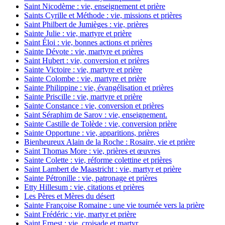
Saint Nicodème : vie, enseignement et prière
Saints Cyrille et Méthode : vie, missions et prières
Saint Philbert de Jumièges : vie, prières
Sainte Julie : vie, martyre et prière
Saint Éloi : vie, bonnes actions et prières
Sainte Dévote : vie, martyre et prières
Saint Hubert : vie, conversion et prières
Sainte Victoire : vie, martyre et prière
Sainte Colombe : vie, martyre et prière
Sainte Philippine : vie, évangélisation et prières
Sainte Priscille : vie, martyre et prière
Sainte Constance : vie, conversion et prières
Saint Séraphim de Sarov : vie, enseignement.
Sainte Castille de Tolède : vie, conversion prière
Sainte Opportune : vie, apparitions, prières
Bienheureux Alain de la Roche : Rosaire, vie et prière
Saint Thomas More : vie, prières et œuvres
Sainte Colette : vie, réforme colettine et prières
Saint Lambert de Maastricht : vie, martyr et prière
Sainte Pétronille : vie, patronage et prières
Etty Hillesum : vie, citations et prières
Les Pères et Mères du désert
Sainte Françoise Romaine : une vie tournée vers la prière
Saint Frédéric : vie, martyr et prière
Saint Ernest : vie, croisade et martyr