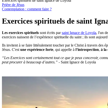
Exercices spirituels de saint Ignace de Loyola
Prière de Jésus
Contemplation : comment faire ?
Exercices spirituels de saint Ig
Les exercices spirituels
sont écrits par
saint Ignace de Loyola
, l'un 
exercices naissent de l’expérience spirituelle du saint ; ils sont aujour
Ils invitent à se faire littéralement toucher par le Christ à travers des
Jésus. C'est
une expérience forte
, qui appelle à
l’introspection
,
à la
“Les Exercices sont certainement tout ce que je peux concevoir, connaî
peut procurer à beaucoup d’autres.”
- Saint Ignace de Loyola