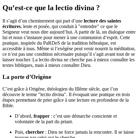
Qu’est-ce que la lectio divina ?
Il s’agit d’un cheminement qui part d’une
lecture des saintes
écritures
, lente et posée, qui conduit à "entendre" ce que le
Seigneur veut nous dire aujourd’hui. A partir de là, un dialogue entre
lui et nous s’instaure pour mener à une communion d’esprit. Cette
pratique, inspirée du PaRDeS de la tradition hébraïque, est
accessible à tous. Même si l’exégèse peut venir nourrir la méditation,
ce n’est pas une condition nécessaire puisqu’il s’agit avant tout de se
laisser toucher. La lectio divina ne cherche pas à mieux connaître les
textes bibliques, mais à mieux connaître Dieu.
La porte d’Origène
C’est grâce à Origène, théologien du IIIème siècle, que l’on
découvre le terme "lectio divina". Il évoquait une pratique en trois
étapes permettant de prier grâce à une lecture en profondeur de la
Bible.
D’abord,
frapper
: c’est une démarche consciente et
volontaire de la part du priant.
Puis,
chercher
: Dieu ne force jamais la rencontre. Il se laisse
trouver par celui qui le cherche.