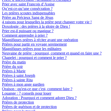
Prier avec saint François d’Assise
Qu’est-ce-qu’une consécration ?
Les prières scoutes indispensables
Prière au Précieux Sang de Jésus
4 raisons pour lesquelles la prière peut changer votre vie !
Doxologie : des prières à la gloire de Dieu !
Prier est-il puissant ou magique ?
Comment apprendre à prier ?
Magnifiques prières à réciter avant une opération
Prières pour partir en voyage sereinement
Magnifiques prières pour les militaires
Neuvaine de prière : pourquoi, comment et quand en faire une ?
Chapelet : pourquoi et comment le prier ?
Prière du matin
Prière du soir
Prières à Marie
Prières à saint Joseph
Prières à sainte Rita
Prières à mon ange gardien
Oraison : qu'est-ce que c'est, comment faire ?
Louange : 7 conseils pour louer
Adoration : Pourquoi et comment adorer Dieu ?
Prières de protection
Prières de guérison et de protection