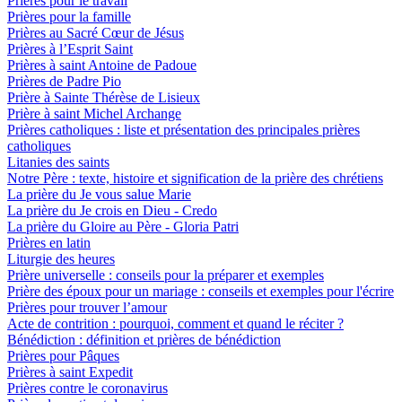
Prières pour le travail
Prières pour la famille
Prières au Sacré Cœur de Jésus
Prières à l’Esprit Saint
Prières à saint Antoine de Padoue
Prières de Padre Pio
Prière à Sainte Thérèse de Lisieux
Prière à saint Michel Archange
Prières catholiques : liste et présentation des principales prières
catholiques
Litanies des saints
Notre Père : texte, histoire et signification de la prière des chrétiens
La prière du Je vous salue Marie
La prière du Je crois en Dieu - Credo
La prière du Gloire au Père - Gloria Patri
Prières en latin
Liturgie des heures
Prière universelle : conseils pour la préparer et exemples
Prière des époux pour un mariage : conseils et exemples pour l'écrire
Prières pour trouver l’amour
Acte de contrition : pourquoi, comment et quand le réciter ?
Bénédiction : définition et prières de bénédiction
Prières pour Pâques
Prières à saint Expedit
Prières contre le coronavirus