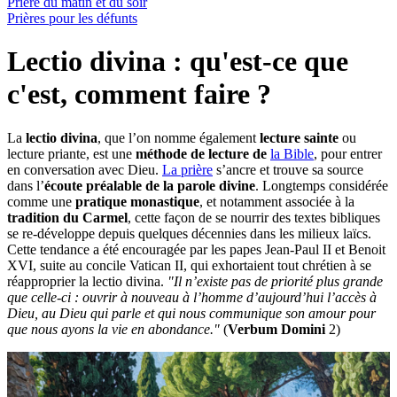
Prière du matin et du soir
Prières pour les défunts
Lectio divina : qu'est-ce que
c'est, comment faire ?
La
lectio divina
, que l’on nomme également
lecture sainte
ou
lecture priante, est une
méthode de lecture de
la Bible
, pour entrer
en conversation avec Dieu.
La prière
s’ancre et trouve sa source
dans l’
écoute préalable de la parole divine
. Longtemps considérée
comme une
pratique monastique
, et notamment associée à la
tradition du Carmel
, cette façon de se nourrir des textes bibliques
se re-développe depuis quelques décennies dans les milieux laïcs.
Cette tendance a été encouragée par les papes Jean-Paul II et Benoit
XVI, suite au concile Vatican II, qui exhortaient tout chrétien à se
réapproprier la lectio divina.
"Il n’existe pas de priorité plus grande
que celle-ci : ouvrir à nouveau à l’homme d’aujourd’hui l’accès à
Dieu, au Dieu qui parle et qui nous communique son amour pour
que nous ayons la vie en abondance."
(
Verbum Domini
2)