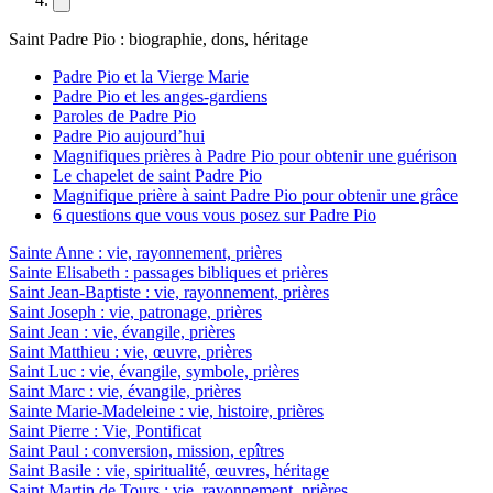
Saint Padre Pio : biographie, dons, héritage
Padre Pio et la Vierge Marie
Padre Pio et les anges-gardiens
Paroles de Padre Pio
Padre Pio aujourd’hui
Magnifiques prières à Padre Pio pour obtenir une guérison
Le chapelet de saint Padre Pio
Magnifique prière à saint Padre Pio pour obtenir une grâce
6 questions que vous vous posez sur Padre Pio
Sainte Anne : vie, rayonnement, prières
Sainte Elisabeth : passages bibliques et prières
Saint Jean-Baptiste : vie, rayonnement, prières
Saint Joseph : vie, patronage, prières
Saint Jean : vie, évangile, prières
Saint Matthieu : vie, œuvre, prières
Saint Luc : vie, évangile, symbole, prières
Saint Marc : vie, évangile, prières
Sainte Marie-Madeleine : vie, histoire, prières
Saint Pierre : Vie, Pontificat
Saint Paul : conversion, mission, epîtres
Saint Basile : vie, spiritualité, œuvres, héritage
Saint Martin de Tours : vie, rayonnement, prières