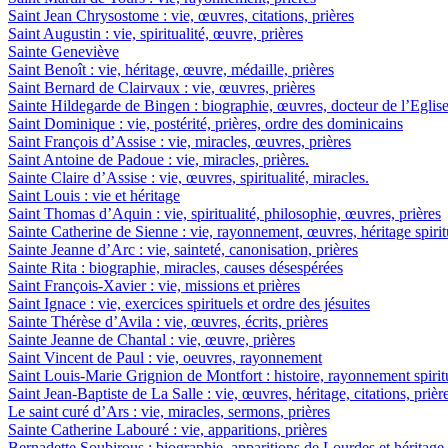
Saint Jean Chrysostome : vie, œuvres, citations, prières
Saint Augustin : vie, spiritualité, œuvre, prières
Sainte Geneviève
Saint Benoît : vie, héritage, œuvre, médaille, prières
Saint Bernard de Clairvaux : vie, œuvres, prières
Sainte Hildegarde de Bingen : biographie, œuvres, docteur de l’Eglis
Saint Dominique : vie, postérité, prières, ordre des dominicains
Saint François d’Assise : vie, miracles, œuvres, prières
Saint Antoine de Padoue : vie, miracles, prières.
Sainte Claire d’Assise : vie, œuvres, spiritualité, miracles.
Saint Louis : vie et héritage
Saint Thomas d’Aquin : vie, spiritualité, philosophie, œuvres, prières
Sainte Catherine de Sienne : vie, rayonnement, œuvres, héritage spirit
Sainte Jeanne d’Arc : vie, sainteté, canonisation, prières
Sainte Rita : biographie, miracles, causes désespérées
Saint François-Xavier : vie, missions et prières
Saint Ignace : vie, exercices spirituels et ordre des jésuites
Sainte Thérèse d’Avila : vie, œuvres, écrits, prières
Sainte Jeanne de Chantal : vie, œuvre, prières
Saint Vincent de Paul : vie, oeuvres, rayonnement
Saint Louis-Marie Grignion de Montfort : histoire, rayonnement spiritu
Saint Jean-Baptiste de La Salle : vie, œuvres, héritage, citations, prièr
Le saint curé d’Ars : vie, miracles, sermons, prières
Sainte Catherine Labouré : vie, apparitions, prières
Bernadette Soubirous : biographie, apparitions de Lourdes et héritage