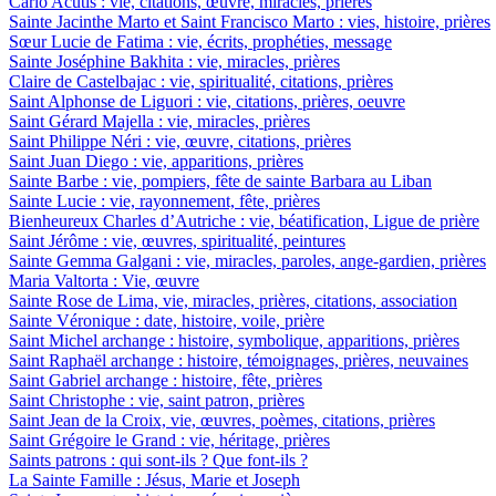
Carlo Acutis : vie, citations, œuvre, miracles, prières
Sainte Jacinthe Marto et Saint Francisco Marto : vies, histoire, prières
Sœur Lucie de Fatima : vie, écrits, prophéties, message
Sainte Joséphine Bakhita : vie, miracles, prières
Claire de Castelbajac : vie, spiritualité, citations, prières
Saint Alphonse de Liguori : vie, citations, prières, oeuvre
Saint Gérard Majella : vie, miracles, prières
Saint Philippe Néri : vie, œuvre, citations, prières
Saint Juan Diego : vie, apparitions, prières
Sainte Barbe : vie, pompiers, fête de sainte Barbara au Liban
Sainte Lucie : vie, rayonnement, fête, prières
Bienheureux Charles d’Autriche : vie, béatification, Ligue de prière
Saint Jérôme : vie, œuvres, spiritualité, peintures
Sainte Gemma Galgani : vie, miracles, paroles, ange-gardien, prières
Maria Valtorta : Vie, œuvre
Sainte Rose de Lima, vie, miracles, prières, citations, association
Sainte Véronique : date, histoire, voile, prière
Saint Michel archange : histoire, symbolique, apparitions, prières
Saint Raphaël archange : histoire, témoignages, prières, neuvaines
Saint Gabriel archange : histoire, fête, prières
Saint Christophe : vie, saint patron, prières
Saint Jean de la Croix, vie, œuvres, poèmes, citations, prières
Saint Grégoire le Grand : vie, héritage, prières
Saints patrons : qui sont-ils ? Que font-ils ?
La Sainte Famille : Jésus, Marie et Joseph