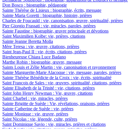
Don Bosco : biographie, pédagogie
Sainte Thérèse de Lisieux : biographie, écrits, message
Sainte Maria Goretti : biographie, histoire, prières
Charles de Foucauld : vie, canonisation, œuvre, spiritualité, prières
Pier Giorgio Frassati : vie, miracles, paroles, prières
Sainte Faustine : biographie, œuvre principale et dévotions
Saint Maximilien Kolbe: vie, prières, citations
Sainte Jeanne Beretta Molla
Mère Teresa : vie, œuvre, citations, prières
Saint Jean-Paul II : vie, écrits, citations, prières
Bienheureuse Chiara Luce Badano
Marthe Robin : biographie, œuvre, message
Saints Louis et Zélie Martin : vie, canonisation et rayonnement
Sainte Marguerite-Marie Alacoque : vie, message, paroles, prières
Sainte Thérèse Bénédicte de la Croix : vie, écrits, spiritualité
Saint François de Sales : vie, œuvres, spiritualité, citations, prières
Sainte Elisabeth de la Trinité : vie, citations, prières
Saint John Henry Newman : Vie, œuvre, citations
Saint Charbel : vie, miracles, prières
Sainte Brigitte de Suède : Vie, révélations, oraisons, prières
Sainte Catherine de Suède : vie, prières
Sainte Monique : vie, œuvre, prières
Saint Nicolas : vie, légende, culte, prières
Saint Dominique Savio : vie, miracles, prières et citations