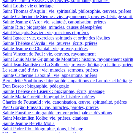
Sainte Claire d’Assise : vie, œuvres, spiritualité, miracles.
Saint Louis : vie et héritage
Saint Thomas d’Aquin : vie, spiritualité, philosophie, œuvres, prières
Sainte Catherine de Sienne : vie, rayonnement, œuvres, héritage spirit
Sainte Jeanne d’Arc : vie, sainteté, canonisation, prières
Sainte Rita : biographie, miracles, causes désespérées
Saint François-Xavier : vie, missions et prières
Saint Ignace : vie, exercices spirituels et ordre des jésuites
Sainte Thérèse d’Avila : vie, œuvres, écrits, prières
Sainte Jeanne de Chantal : vie, œuvre, prières
Saint Vincent de Paul : vie, oeuvres, rayonnement
Saint Louis-Marie Grignion de Montfort : histoire, rayonnement spiritu
Saint Jean-Baptiste de La Salle : vie, œuvres, héritage, citations, prièr
Le saint curé d’Ars : vie, miracles, sermons, prières
Sainte Catherine Labouré : vie, apparitions, prières
Bernadette Soubirous : biographie, apparitions de Lourdes et héritage
Don Bosco : biographie, pédagogie
Sainte Thérèse de Lisieux : biographie, écrits, message
Sainte Maria Goretti : biographie, histoire, prières
Charles de Foucauld : vie, canonisation, œuvre, spiritualité, prières
Pier Giorgio Frassati : vie, miracles, paroles, prières
Sainte Faustine : biographie, œuvre principale et dévotions
Saint Maximilien Kolbe: vie, prières, citations
Sainte Jeanne Beretta Molla
Saint Padre Pio : biographie, dons, héritage