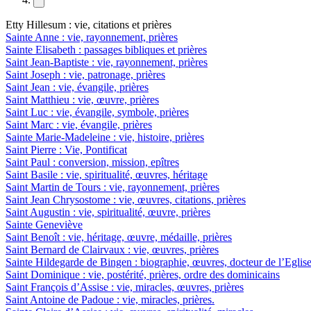
Etty Hillesum : vie, citations et prières
Sainte Anne : vie, rayonnement, prières
Sainte Elisabeth : passages bibliques et prières
Saint Jean-Baptiste : vie, rayonnement, prières
Saint Joseph : vie, patronage, prières
Saint Jean : vie, évangile, prières
Saint Matthieu : vie, œuvre, prières
Saint Luc : vie, évangile, symbole, prières
Saint Marc : vie, évangile, prières
Sainte Marie-Madeleine : vie, histoire, prières
Saint Pierre : Vie, Pontificat
Saint Paul : conversion, mission, epîtres
Saint Basile : vie, spiritualité, œuvres, héritage
Saint Martin de Tours : vie, rayonnement, prières
Saint Jean Chrysostome : vie, œuvres, citations, prières
Saint Augustin : vie, spiritualité, œuvre, prières
Sainte Geneviève
Saint Benoît : vie, héritage, œuvre, médaille, prières
Saint Bernard de Clairvaux : vie, œuvres, prières
Sainte Hildegarde de Bingen : biographie, œuvres, docteur de l’Eglis
Saint Dominique : vie, postérité, prières, ordre des dominicains
Saint François d’Assise : vie, miracles, œuvres, prières
Saint Antoine de Padoue : vie, miracles, prières.