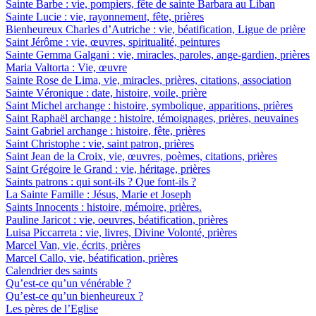
Sainte Barbe : vie, pompiers, fête de sainte Barbara au Liban
Sainte Lucie : vie, rayonnement, fête, prières
Bienheureux Charles d’Autriche : vie, béatification, Ligue de prière
Saint Jérôme : vie, œuvres, spiritualité, peintures
Sainte Gemma Galgani : vie, miracles, paroles, ange-gardien, prières
Maria Valtorta : Vie, œuvre
Sainte Rose de Lima, vie, miracles, prières, citations, association
Sainte Véronique : date, histoire, voile, prière
Saint Michel archange : histoire, symbolique, apparitions, prières
Saint Raphaël archange : histoire, témoignages, prières, neuvaines
Saint Gabriel archange : histoire, fête, prières
Saint Christophe : vie, saint patron, prières
Saint Jean de la Croix, vie, œuvres, poèmes, citations, prières
Saint Grégoire le Grand : vie, héritage, prières
Saints patrons : qui sont-ils ? Que font-ils ?
La Sainte Famille : Jésus, Marie et Joseph
Saints Innocents : histoire, mémoire, prières.
Pauline Jaricot : vie, oeuvres, béatification, prières
Luisa Piccarreta : vie, livres, Divine Volonté, prières
Marcel Van, vie, écrits, prières
Marcel Callo, vie, béatification, prières
Calendrier des saints
Qu’est-ce qu’un vénérable ?
Qu’est-ce qu’un bienheureux ?
Les pères de l’Eglise