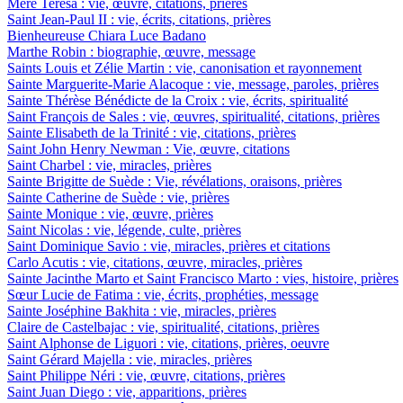
Mère Teresa : vie, œuvre, citations, prières
Saint Jean-Paul II : vie, écrits, citations, prières
Bienheureuse Chiara Luce Badano
Marthe Robin : biographie, œuvre, message
Saints Louis et Zélie Martin : vie, canonisation et rayonnement
Sainte Marguerite-Marie Alacoque : vie, message, paroles, prières
Sainte Thérèse Bénédicte de la Croix : vie, écrits, spiritualité
Saint François de Sales : vie, œuvres, spiritualité, citations, prières
Sainte Elisabeth de la Trinité : vie, citations, prières
Saint John Henry Newman : Vie, œuvre, citations
Saint Charbel : vie, miracles, prières
Sainte Brigitte de Suède : Vie, révélations, oraisons, prières
Sainte Catherine de Suède : vie, prières
Sainte Monique : vie, œuvre, prières
Saint Nicolas : vie, légende, culte, prières
Saint Dominique Savio : vie, miracles, prières et citations
Carlo Acutis : vie, citations, œuvre, miracles, prières
Sainte Jacinthe Marto et Saint Francisco Marto : vies, histoire, prières
Sœur Lucie de Fatima : vie, écrits, prophéties, message
Sainte Joséphine Bakhita : vie, miracles, prières
Claire de Castelbajac : vie, spiritualité, citations, prières
Saint Alphonse de Liguori : vie, citations, prières, oeuvre
Saint Gérard Majella : vie, miracles, prières
Saint Philippe Néri : vie, œuvre, citations, prières
Saint Juan Diego : vie, apparitions, prières