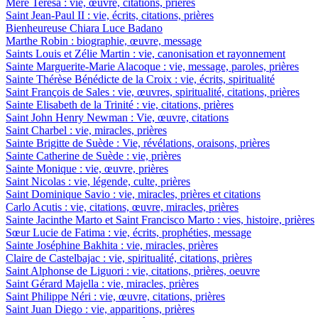
Mère Teresa : vie, œuvre, citations, prières
Saint Jean-Paul II : vie, écrits, citations, prières
Bienheureuse Chiara Luce Badano
Marthe Robin : biographie, œuvre, message
Saints Louis et Zélie Martin : vie, canonisation et rayonnement
Sainte Marguerite-Marie Alacoque : vie, message, paroles, prières
Sainte Thérèse Bénédicte de la Croix : vie, écrits, spiritualité
Saint François de Sales : vie, œuvres, spiritualité, citations, prières
Sainte Elisabeth de la Trinité : vie, citations, prières
Saint John Henry Newman : Vie, œuvre, citations
Saint Charbel : vie, miracles, prières
Sainte Brigitte de Suède : Vie, révélations, oraisons, prières
Sainte Catherine de Suède : vie, prières
Sainte Monique : vie, œuvre, prières
Saint Nicolas : vie, légende, culte, prières
Saint Dominique Savio : vie, miracles, prières et citations
Carlo Acutis : vie, citations, œuvre, miracles, prières
Sainte Jacinthe Marto et Saint Francisco Marto : vies, histoire, prières
Sœur Lucie de Fatima : vie, écrits, prophéties, message
Sainte Joséphine Bakhita : vie, miracles, prières
Claire de Castelbajac : vie, spiritualité, citations, prières
Saint Alphonse de Liguori : vie, citations, prières, oeuvre
Saint Gérard Majella : vie, miracles, prières
Saint Philippe Néri : vie, œuvre, citations, prières
Saint Juan Diego : vie, apparitions, prières