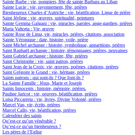
Sainte Barbe : vie, pompiers, fête de sainte Barbara au Liban
Sainte Lucie : vie, rayonnement, fête, prières
Bienheureux Charles d’Autriche : vie, béatification, Ligue de prière
Saint Jérôme : vie, œuvres, spiritualité, peintures
Sainte Gemma Galgani : vie, miracles, paroles, ange-gardien, prières
Maria Valtorta : Vie, œuvre
Sainte Rose de Lima, vie, miracles, prières, citations, association
Sainte Véronique : date, histoire, voile, prière
Saint Michel archange : histoire, symbolique, apparitions, prières
Saint Raphaël archange : histoire, témoignages, prières, neuvaines
Saint Gabriel archange : histoire, fête, prières
Saint Christophe : vie, saint patron, prières
Saint Jean de la Croix, vie, œuvres, poèmes, citations, prières
Saint Grégoire le Grand : vie, héritage, prières
Saints patrons : qui sont-ils ? Que font-ils ?
La Sainte Famille : Jésus, Marie et Joseph
Saints Innocents : histoire, mémoire, prières.
Pauline Jaricot : vie, oeuvres, béatification, prières
Luisa Piccarreta : vie, livres, Divine Volonté, prières
Marcel Van, vie, écrits, prières
Marcel Callo, vie, béatification, prières
Calendrier des saints
Qu’est-ce qu’un vénérable ?
Qu’est-ce qu’un bienheureux ?
Les pères de l’Eglise