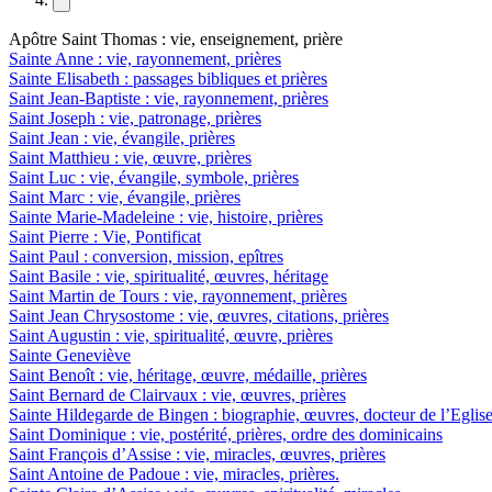
Apôtre Saint Thomas : vie, enseignement, prière
Sainte Anne : vie, rayonnement, prières
Sainte Elisabeth : passages bibliques et prières
Saint Jean-Baptiste : vie, rayonnement, prières
Saint Joseph : vie, patronage, prières
Saint Jean : vie, évangile, prières
Saint Matthieu : vie, œuvre, prières
Saint Luc : vie, évangile, symbole, prières
Saint Marc : vie, évangile, prières
Sainte Marie-Madeleine : vie, histoire, prières
Saint Pierre : Vie, Pontificat
Saint Paul : conversion, mission, epîtres
Saint Basile : vie, spiritualité, œuvres, héritage
Saint Martin de Tours : vie, rayonnement, prières
Saint Jean Chrysostome : vie, œuvres, citations, prières
Saint Augustin : vie, spiritualité, œuvre, prières
Sainte Geneviève
Saint Benoît : vie, héritage, œuvre, médaille, prières
Saint Bernard de Clairvaux : vie, œuvres, prières
Sainte Hildegarde de Bingen : biographie, œuvres, docteur de l’Eglis
Saint Dominique : vie, postérité, prières, ordre des dominicains
Saint François d’Assise : vie, miracles, œuvres, prières
Saint Antoine de Padoue : vie, miracles, prières.