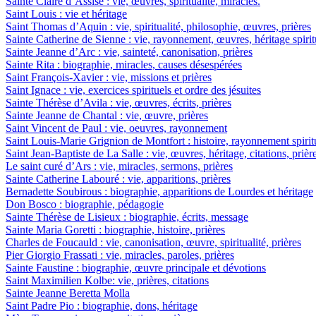
Sainte Claire d’Assise : vie, œuvres, spiritualité, miracles.
Saint Louis : vie et héritage
Saint Thomas d’Aquin : vie, spiritualité, philosophie, œuvres, prières
Sainte Catherine de Sienne : vie, rayonnement, œuvres, héritage spirit
Sainte Jeanne d’Arc : vie, sainteté, canonisation, prières
Sainte Rita : biographie, miracles, causes désespérées
Saint François-Xavier : vie, missions et prières
Saint Ignace : vie, exercices spirituels et ordre des jésuites
Sainte Thérèse d’Avila : vie, œuvres, écrits, prières
Sainte Jeanne de Chantal : vie, œuvre, prières
Saint Vincent de Paul : vie, oeuvres, rayonnement
Saint Louis-Marie Grignion de Montfort : histoire, rayonnement spiritu
Saint Jean-Baptiste de La Salle : vie, œuvres, héritage, citations, prièr
Le saint curé d’Ars : vie, miracles, sermons, prières
Sainte Catherine Labouré : vie, apparitions, prières
Bernadette Soubirous : biographie, apparitions de Lourdes et héritage
Don Bosco : biographie, pédagogie
Sainte Thérèse de Lisieux : biographie, écrits, message
Sainte Maria Goretti : biographie, histoire, prières
Charles de Foucauld : vie, canonisation, œuvre, spiritualité, prières
Pier Giorgio Frassati : vie, miracles, paroles, prières
Sainte Faustine : biographie, œuvre principale et dévotions
Saint Maximilien Kolbe: vie, prières, citations
Sainte Jeanne Beretta Molla
Saint Padre Pio : biographie, dons, héritage