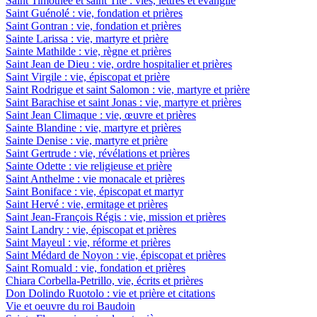
Saint Timothée et saint Tite : vies, lettres et évangile
Saint Guénolé : vie, fondation et prières
Saint Gontran : vie, fondation et prières
Sainte Larissa : vie, martyre et prière
Sainte Mathilde : vie, règne et prières
Saint Jean de Dieu : vie, ordre hospitalier et prières
Saint Virgile : vie, épiscopat et prière
Saint Rodrigue et saint Salomon : vie, martyre et prière
Saint Barachise et saint Jonas : vie, martyre et prières
Saint Jean Climaque : vie, œuvre et prières
Sainte Blandine : vie, martyre et prières
Sainte Denise : vie, martyre et prière
Saint Gertrude : vie, révélations et prières
Sainte Odette : vie religieuse et prière
Saint Anthelme : vie monacale et prières
Saint Boniface : vie, épiscopat et martyr
Saint Hervé : vie, ermitage et prières
Saint Jean-François Régis : vie, mission et prières
Saint Landry : vie, épiscopat et prières
Saint Mayeul : vie, réforme et prières
Saint Médard de Noyon : vie, épiscopat et prières
Saint Romuald : vie, fondation et prières
Chiara Corbella-Petrillo, vie, écrits et prières
Don Dolindo Ruotolo : vie et prière et citations
Vie et oeuvre du roi Baudoin