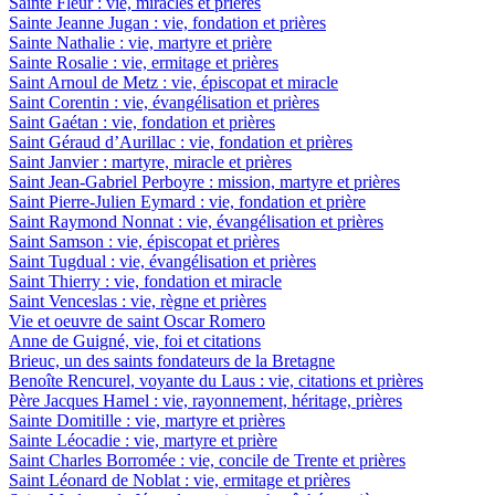
Sainte Fleur : vie, miracles et prières
Sainte Jeanne Jugan : vie, fondation et prières
Sainte Nathalie : vie, martyre et prière
Sainte Rosalie : vie, ermitage et prières
Saint Arnoul de Metz : vie, épiscopat et miracle
Saint Corentin : vie, évangélisation et prières
Saint Gaétan : vie, fondation et prières
Saint Géraud d’Aurillac : vie, fondation et prières
Saint Janvier : martyre, miracle et prières
Saint Jean-Gabriel Perboyre : mission, martyre et prières
Saint Pierre-Julien Eymard : vie, fondation et prière
Saint Raymond Nonnat : vie, évangélisation et prières
Saint Samson : vie, épiscopat et prières
Saint Tugdual : vie, évangélisation et prières
Saint Thierry : vie, fondation et miracle
Saint Venceslas : vie, règne et prières
Vie et oeuvre de saint Oscar Romero
Anne de Guigné, vie, foi et citations
Brieuc, un des saints fondateurs de la Bretagne
Benoîte Rencurel, voyante du Laus : vie, citations et prières
Père Jacques Hamel : vie, rayonnement, héritage, prières
Sainte Domitille : vie, martyre et prières
Sainte Léocadie : vie, martyre et prière
Saint Charles Borromée : vie, concile de Trente et prières
Saint Léonard de Noblat : vie, ermitage et prières