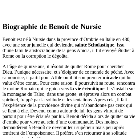
Biographie de Benoît de Nursie
Benoit est né à Nursie dans la province d’Ombrie en Italie en 480,
avec une sœur jumelle qui deviendra
sainte Scholastique
. Issu
d’une famille aristocratique de la gens Anicia, il fut envoyé étudier à
Rome ou la corruption le dégoûta.
A l’âge de quinze ans, il résolut de quitter Rome pour chercher
Dieu, l’unique nécessaire, et s’éloigner de ce monde de péché. Avec
sa nourrice, il partit pour Affile ou il fit son premier
miracle
qui lui
valut d’être connu. Pour cette raison, il poursuivit sa route, rencontra
le moine Romain qui le guida vers
la vie
érémitique
. Il s’installa sur
la montagne du Taleo, dans une grotte, et éprouva alors un combat
spirituel, frappé par la solitude et les tentations. Après cela, il fait
l’expérience de la providence divine qui n’abandonne pas ceux qui
se fient à elle. Devenu connu autour de lui, les gens vinrent de
partout pour être éclairés par lui. Benoit décida alors de quitter sa vie
d’ermite pour vivre au sein d’une communauté. Des moines
demandèrent à Benoît de devenir leur supérieur mais peu après
tentèrent de l’empoisonner. Il préféra s’en retourner à sa solitude