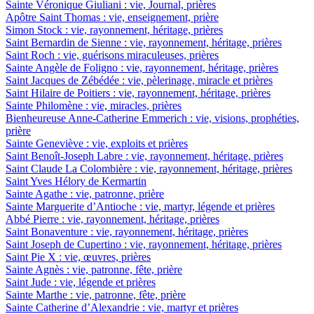
Sainte Véronique Giuliani : vie, Journal, prières
Apôtre Saint Thomas : vie, enseignement, prière
Simon Stock : vie, rayonnement, héritage, prières
Saint Bernardin de Sienne : vie, rayonnement, héritage, prières
Saint Roch : vie, guérisons miraculeuses, prières
Sainte Angèle de Foligno : vie, rayonnement, héritage, prières
Saint Jacques de Zébédée : vie, pèlerinage, miracle et prières
Saint Hilaire de Poitiers : vie, rayonnement, héritage, prières
Sainte Philomène : vie, miracles, prières
Bienheureuse Anne-Catherine Emmerich : vie, visions, prophéties,
prière
Sainte Geneviève : vie, exploits et prières
Saint Benoît-Joseph Labre : vie, rayonnement, héritage, prières
Saint Claude La Colombière : vie, rayonnement, héritage, prières
Saint Yves Hélory de Kermartin
Sainte Agathe : vie, patronne, prière
Sainte Marguerite d’Antioche : vie, martyr, légende et prières
Abbé Pierre : vie, rayonnement, héritage, prières
Saint Bonaventure : vie, rayonnement, héritage, prières
Saint Joseph de Cupertino : vie, rayonnement, héritage, prières
Saint Pie X : vie, œuvres, prières
Sainte Agnès : vie, patronne, fête, prière
Saint Jude : vie, légende et prières
Sainte Marthe : vie, patronne, fête, prière
Sainte Catherine d’Alexandrie : vie, martyr et prières