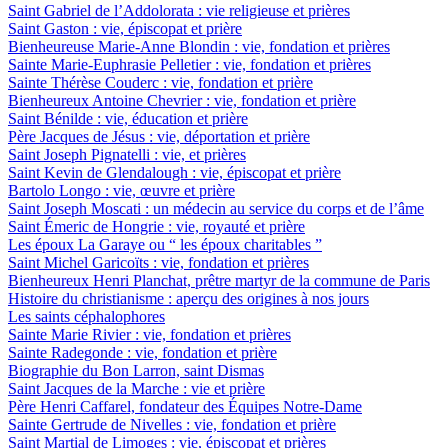
Saint Gabriel de l’Addolorata : vie religieuse et prières
Saint Gaston : vie, épiscopat et prière
Bienheureuse Marie-Anne Blondin : vie, fondation et prières
Sainte Marie-Euphrasie Pelletier : vie, fondation et prières
Sainte Thérèse Couderc : vie, fondation et prière
Bienheureux Antoine Chevrier : vie, fondation et prière
Saint Bénilde : vie, éducation et prière
Père Jacques de Jésus : vie, déportation et prière
Saint Joseph Pignatelli : vie, et prières
Saint Kevin de Glendalough : vie, épiscopat et prière
Bartolo Longo : vie, œuvre et prière
Saint Joseph Moscati : un médecin au service du corps et de l’âme
Saint Émeric de Hongrie : vie, royauté et prière
Les époux La Garaye ou “ les époux charitables ”
Saint Michel Garicoïts : vie, fondation et prières
Bienheureux Henri Planchat, prêtre martyr de la commune de Paris
Histoire du christianisme : aperçu des origines à nos jours
Les saints céphalophores
Sainte Marie Rivier : vie, fondation et prières
Sainte Radegonde : vie, fondation et prière
Biographie du Bon Larron, saint Dismas
Saint Jacques de la Marche : vie et prière
Père Henri Caffarel, fondateur des Équipes Notre-Dame
Sainte Gertrude de Nivelles : vie, fondation et prière
Saint Martial de Limoges : vie, épiscopat et prières