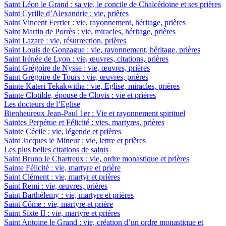
Saint Léon le Grand : sa vie, le concile de Chalcédoine et ses prières
Saint Cyrille d’Alexandrie : vie, prières
Saint Vincent Ferrier : vie, rayonnement, héritage, prières
Saint Martin de Porrès : vie, miracles, héritage, prières
Saint Lazare : vie, résurrection, prières
Saint Louis de Gonzague : vie, rayonnement, héritage, prières
Saint Irénée de Lyon : vie, œuvres, citations, prières
Saint Grégoire de Nysse : vie, œuvres, prières
Saint Grégoire de Tours : vie, œuvres, prières
Sainte Kateri Tekakwitha : vie, Eglise, miracles, prières
Sainte Clotilde, épouse de Clovis : vie et prières
Les docteurs de l’Eglise
Bienheureux Jean-Paul 1er : Vie et rayonnement spirituel
Saintes Perpétue et Félicité : vies, martyres, prières
Sainte Cécile : vie, légende et prières
Saint Jacques le Mineur : vie, lettre et prières
Les plus belles citations de saints
Saint Bruno le Chartreux : vie, ordre monastique et prières
Sainte Félicité : vie, martyre et prière
Saint Clément : vie, martyr et prières
Saint Remi : vie, œuvres, prières
Saint Barthélemy : vie, martyre et prières
Saint Côme : vie, martyre et prière
Saint Sixte II : vie, martyre et prières
Saint Antoine le Grand : vie, création d’un ordre monastique et