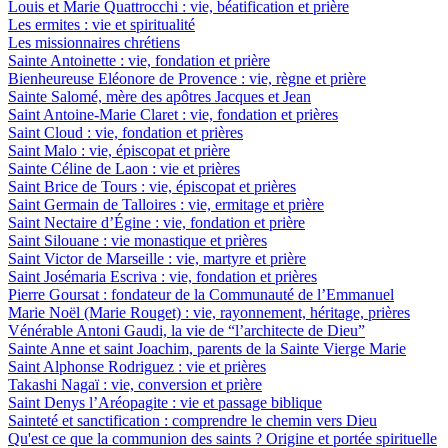
Louis et Marie Quattrocchi : vie, béatification et prière
Les ermites : vie et spiritualité
Les missionnaires chrétiens
Sainte Antoinette : vie, fondation et prière
Bienheureuse Eléonore de Provence : vie, règne et prière
Sainte Salomé, mère des apôtres Jacques et Jean
Saint Antoine-Marie Claret : vie, fondation et prières
Saint Cloud : vie, fondation et prières
Saint Malo : vie, épiscopat et prière
Sainte Céline de Laon : vie et prières
Saint Brice de Tours : vie, épiscopat et prières
Saint Germain de Talloires : vie, ermitage et prière
Saint Nectaire d’Égine : vie, fondation et prière
Saint Silouane : vie monastique et prières
Saint Victor de Marseille : vie, martyre et prière
Saint Josémaria Escriva : vie, fondation et prières
Pierre Goursat : fondateur de la Communauté de l’Emmanuel
Marie Noël (Marie Rouget) : vie, rayonnement, héritage, prières
Vénérable Antoni Gaudi, la vie de “l’architecte de Dieu”
Sainte Anne et saint Joachim, parents de la Sainte Vierge Marie
Saint Alphonse Rodriguez : vie et prières
Takashi Nagaï : vie, conversion et prière
Saint Denys l’Aréopagite : vie et passage biblique
Sainteté et sanctification : comprendre le chemin vers Dieu
Qu'est ce que la communion des saints ? Origine et portée spirituelle