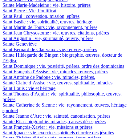
Sainte Marie-Madeleine : vie, histoire, prières
Saint Pierre : Vie, Pontificat
Saint Paul : conversion, mission, epîtres
Saint Basile : vie, spiritualité, œuvres, héritage
Saint Martin de Tours : vie, rayonnement, prières
Saint Jean Chrysostome : vie, œuvres, citations, prières
Saint Augustin : vie, spiritualité, œuvre, prières
Sainte Geneviève
Saint Bernard de Clairvaux : vie, œuvres, prières
Sainte Hildegarde de Bingen : biographie, œuvres, docteur de
l’Eglise
Saint Dominique : vie, postérité, prières, ordre des dominicains
Saint François d’Assise : vie, miracles, œuvres, prières
Saint Antoine de Padoue : vie, miracles, prières.
Sainte Claire d’Assise : vie, œuvres, spiritualité, miracles.
Saint Louis : vie et héritage
Saint Thomas d’Aquin : vie, spiritualité, philosophie, œuvres,
prières
Sainte Catherine de Sienne : vie, rayonnement, œuvres, héritage
spirituel
Sainte Jeanne d’Arc : vie, sainteté, canonisation, prières
Sainte Rita : biographie, miracles, causes désespérées
Saint François-Xavier : vie, missions et prières
Saint Ignace : vie, exercices spirituels et ordre des jésuites