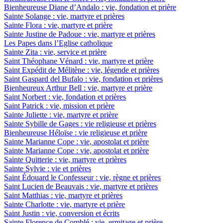
Bienheureuse Diane d’Andalo : vie, fondation et prière
Sainte Solange : vie, martyre et prières
Sainte Flora : vie, martyre et prière
Sainte Justine de Padoue : vie, martyre et prières
Les Papes dans l’Eglise catholique
Sainte Zita : vie, service et prière
Saint Théophane Vénard : vie, martyre et prière
Saint Expédit de Mélitène : vie, légende et prières
Saint Gaspard del Bufalo : vie, fondation et prières
Bienheureux Arthur Bell : vie, martyre et prière
Saint Norbert : vie, fondation et prières
Saint Patrick : vie, mission et prière
Sainte Juliette : vie, martyre et prière
Sainte Sybille de Gages : vie religieuse et prières
Bienheureuse Héloïse : vie religieuse et prière
Sainte Marianne Cope : vie, apostolat et prière
Sainte Marianne Cope : vie, apostolat et prière
Sainte Quitterie : vie, martyre et prières
Sainte Sylvie : vie et prières
Saint Édouard le Confesseur : vie, règne et prières
Saint Lucien de Beauvais : vie, martyre et prières
Saint Matthias : vie, martyre et prières
Sainte Charlotte : vie, martyre et prière
Saint Justin : vie, conversion et écrits
Sainte Florence de Comblé : vie, ermitage et prière