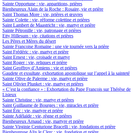
Sainte Opportune : vie, apparitions, prières
Bienheureux Alain de la Roche : Rosaire, vie et prière
Saint Thomas More : vie, prières et œuvres
Sainte Colette : vie, réforme colettine et prières
Saint Lambert de Maastricht : vie, martyr et prière
Sainte Pétronille : vie, patronage et prières
Etty Hillesum : vie, citations et prières
Les Pères et Mères du désert
Sainte Françoise Romaine : une vie tournée vers la prière
Saint Frédéric : vie, martyr et prière
Saint Ernest : vie, croisade et martyr
Saint Roger : vie, reliques et prière
Saint Geoffroy d’Amiens : vie et prières
Gaudete et exsultate, exhortation apostolique sur l’appel à la sainteté
Sainte Olive de Palerme : vie, martyr et prière
Saint Olivier Plunket : vie, martyr et prières
« C’est la confiance » : Exhortation du Pape François sur Thérèse de
Lisieux
Sainte Christine : vie, martyr et prières
Saint Guillaume de Bourges : vie, miracles et prière
Saint Éric : vie, martyre et prière
Sainte Adélaïde : vie, règne et prières
Bienheureux Arnaud : vie, martyre et prière
Sainte Virginie Centurione Bracelli : vie, fondations et prière
Bienheureuse Alix le Clerc : vie, fondation et prière