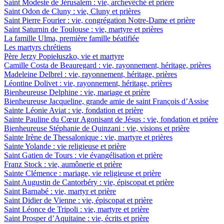
Saint Modeste de Jérusalem : vie, archevêché et prière
Saint Odon de Cluny : vie, Cluny et prières
Saint Pierre Fourier : vie, congrégation Notre-Dame et prière
Saint Saturnin de Toulouse : vie, martyre et prières
La famille Ulma, première famille béatifiée
Les martyrs chrétiens
Père Jerzy Popiełuszko, vie et martyre
Camille Costa de Beauregard : vie, rayonnement, héritage, prières
Madeleine Delbrel : vie, rayonnement, héritage, prières
Léontine Dolivet : vie, rayonnement, héritage, prières
Bienheureuse Delphine : vie, mariage et prière
Bienheureuse Jacqueline, grande amie de saint François d’Assise
Sainte Léonie Aviat : vie, fondation et prière
Sainte Pauline du Cœur Agonisant de Jésus : vie, fondation et prière
Bienheureuse Stéphanie de Quinzani : vie, visions et prière
Sainte Irène de Thessalonique : vie, martyre et prières
Sainte Yolande : vie religieuse et prière
Saint Gatien de Tours : vie évangélisation et prière
Franz Stock : vie, aumônerie et prière
Sainte Clémence : mariage, vie religieuse et prière
Saint Augustin de Cantorbéry : vie, épiscopat et prière
Saint Barnabé : vie, martyr et prière
Saint Didier de Vienne : vie, épiscopat et prière
Saint Léonce de Tripoli : vie, martyre et prière
Saint Prosper d’Aquitaine : vie, écrits et prière