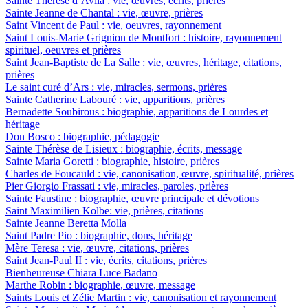
Sainte Thérèse d’Avila : vie, œuvres, écrits, prières
Sainte Jeanne de Chantal : vie, œuvre, prières
Saint Vincent de Paul : vie, oeuvres, rayonnement
Saint Louis-Marie Grignion de Montfort : histoire, rayonnement
spirituel, oeuvres et prières
Saint Jean-Baptiste de La Salle : vie, œuvres, héritage, citations,
prières
Le saint curé d’Ars : vie, miracles, sermons, prières
Sainte Catherine Labouré : vie, apparitions, prières
Bernadette Soubirous : biographie, apparitions de Lourdes et
héritage
Don Bosco : biographie, pédagogie
Sainte Thérèse de Lisieux : biographie, écrits, message
Sainte Maria Goretti : biographie, histoire, prières
Charles de Foucauld : vie, canonisation, œuvre, spiritualité, prières
Pier Giorgio Frassati : vie, miracles, paroles, prières
Sainte Faustine : biographie, œuvre principale et dévotions
Saint Maximilien Kolbe: vie, prières, citations
Sainte Jeanne Beretta Molla
Saint Padre Pio : biographie, dons, héritage
Mère Teresa : vie, œuvre, citations, prières
Saint Jean-Paul II : vie, écrits, citations, prières
Bienheureuse Chiara Luce Badano
Marthe Robin : biographie, œuvre, message
Saints Louis et Zélie Martin : vie, canonisation et rayonnement