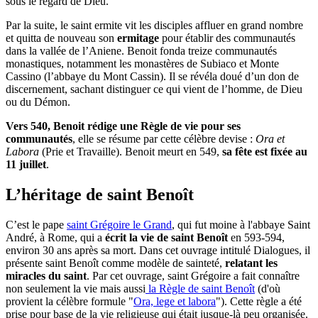
sous le regard de Dieu.
Par la suite, le saint ermite vit les disciples affluer en grand nombre
et quitta de nouveau son
ermitage
pour établir des communautés
dans la vallée de l’Aniene. Benoit fonda treize communautés
monastiques, notamment les monastères de Subiaco et Monte
Cassino (l’abbaye du Mont Cassin). Il se révéla doué d’un don de
discernement, sachant distinguer ce qui vient de l’homme, de Dieu
ou du Démon.
Vers 540, Benoit rédige une Règle de vie pour ses
communautés
, elle se résume par cette célèbre devise :
Ora et
Labora
(Prie et Travaille). Benoit meurt en 549,
sa fête est fixée au
11 juillet
.
L’héritage de saint Benoît
C’est le pape
saint Grégoire le Grand
, qui fut moine à l'abbaye Saint
André, à Rome, qui a
écrit la vie de saint Benoît
en 593-594,
environ 30 ans après sa mort. Dans cet ouvrage intitulé Dialogues, il
présente saint Benoît comme modèle de sainteté,
relatant les
miracles du saint
. Par cet ouvrage, saint Grégoire a fait connaître
non seulement la vie mais aussi
la Règle de saint Benoît
(d'où
provient la célèbre formule "
Ora, lege et labora
"). Cette règle a été
prise pour base de la vie religieuse qui était jusque-là peu organisée.