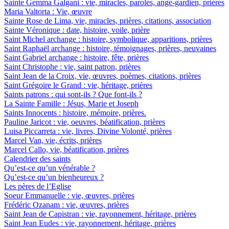
Sainte Gemma Galgani : vie, miracles, paroles, ange-gardien, prières
Maria Valtorta : Vie, œuvre
Sainte Rose de Lima, vie, miracles, prières, citations, association
Sainte Véronique : date, histoire, voile, prière
Saint Michel archange : histoire, symbolique, apparitions, prières
Saint Raphaël archange : histoire, témoignages, prières, neuvaines
Saint Gabriel archange : histoire, fête, prières
Saint Christophe : vie, saint patron, prières
Saint Jean de la Croix, vie, œuvres, poèmes, citations, prières
Saint Grégoire le Grand : vie, héritage, prières
Saints patrons : qui sont-ils ? Que font-ils ?
La Sainte Famille : Jésus, Marie et Joseph
Saints Innocents : histoire, mémoire, prières.
Pauline Jaricot : vie, oeuvres, béatification, prières
Luisa Piccarreta : vie, livres, Divine Volonté, prières
Marcel Van, vie, écrits, prières
Marcel Callo, vie, béatification, prières
Calendrier des saints
Qu’est-ce qu’un vénérable ?
Qu’est-ce qu’un bienheureux ?
Les pères de l’Eglise
Soeur Emmanuelle : vie, œuvres, prières
Frédéric Ozanam : vie, œuvres, prières
Saint Jean de Capistran : vie, rayonnement, héritage, prières
Saint Jean Eudes : vie, rayonnement, héritage, prières