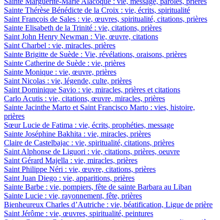
Sainte Marguerite-Marie Alacoque : vie, message, paroles, prières
Sainte Thérèse Bénédicte de la Croix : vie, écrits, spiritualité
Saint François de Sales : vie, œuvres, spiritualité, citations, prières
Sainte Elisabeth de la Trinité : vie, citations, prières
Saint John Henry Newman : Vie, œuvre, citations
Saint Charbel : vie, miracles, prières
Sainte Brigitte de Suède : Vie, révélations, oraisons, prières
Sainte Catherine de Suède : vie, prières
Sainte Monique : vie, œuvre, prières
Saint Nicolas : vie, légende, culte, prières
Saint Dominique Savio : vie, miracles, prières et citations
Carlo Acutis : vie, citations, œuvre, miracles, prières
Sainte Jacinthe Marto et Saint Francisco Marto : vies, histoire,
prières
Sœur Lucie de Fatima : vie, écrits, prophéties, message
Sainte Joséphine Bakhita : vie, miracles, prières
Claire de Castelbajac : vie, spiritualité, citations, prières
Saint Alphonse de Liguori : vie, citations, prières, oeuvre
Saint Gérard Majella : vie, miracles, prières
Saint Philippe Néri : vie, œuvre, citations, prières
Saint Juan Diego : vie, apparitions, prières
Sainte Barbe : vie, pompiers, fête de sainte Barbara au Liban
Sainte Lucie : vie, rayonnement, fête, prières
Bienheureux Charles d’Autriche : vie, béatification, Ligue de prière
Saint Jérôme : vie, œuvres, spiritualité, peintures