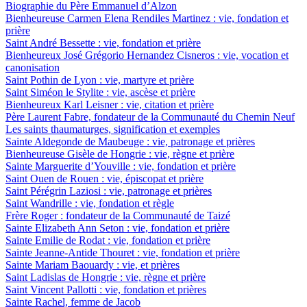
Biographie du Père Emmanuel d’Alzon
Bienheureuse Carmen Elena Rendiles Martinez : vie, fondation et
prière
Saint André Bessette : vie, fondation et prière
Bienheureux José Grégorio Hernandez Cisneros : vie, vocation et
canonisation
Saint Pothin de Lyon : vie, martyre et prière
Saint Siméon le Stylite : vie, ascèse et prière
Bienheureux Karl Leisner : vie, citation et prière
Père Laurent Fabre, fondateur de la Communauté du Chemin Neuf
Les saints thaumaturges, signification et exemples
Sainte Aldegonde de Maubeuge : vie, patronage et prières
Bienheureuse Gisèle de Hongrie : vie, règne et prière
Sainte Marguerite d’Youville : vie, fondation et prière
Saint Ouen de Rouen : vie, épiscopat et prière
Saint Pérégrin Laziosi : vie, patronage et prières
Saint Wandrille : vie, fondation et règle
Frère Roger : fondateur de la Communauté de Taizé
Sainte Elizabeth Ann Seton : vie, fondation et prière
Sainte Emilie de Rodat : vie, fondation et prière
Sainte Jeanne-Antide Thouret : vie, fondation et prière
Sainte Mariam Baouardy : vie, et prières
Saint Ladislas de Hongrie : vie, règne et prière
Saint Vincent Pallotti : vie, fondation et prières
Sainte Rachel, femme de Jacob