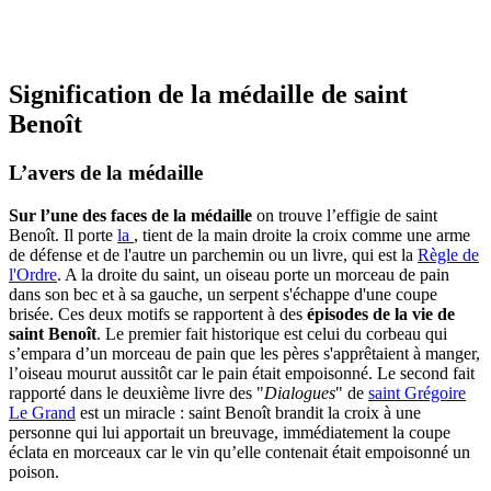
Signification de la médaille de saint
Benoît
L’avers de la médaille
Sur l’une des faces de la médaille
on trouve l’effigie de saint
Benoît. Il porte
la
, tient de la main droite la croix comme une arme
de défense et de l'autre un parchemin ou un livre, qui est la
Règle de
l'Ordre
. A la droite du saint, un oiseau porte un morceau de pain
dans son bec et à sa gauche, un serpent s'échappe d'une coupe
brisée. Ces deux motifs se rapportent à des
épisodes de la vie de
saint Benoît
. Le premier fait historique est celui du corbeau qui
s’empara d’un morceau de pain que les pères s'apprêtaient à manger,
l’oiseau mourut aussitôt car le pain était empoisonné. Le second fait
rapporté dans le deuxième livre des "
Dialogues
" de
saint Grégoire
Le Grand
est un miracle : saint Benoît brandit la croix à une
personne qui lui apportait un breuvage, immédiatement la coupe
éclata en morceaux car le vin qu’elle contenait était empoisonné un
poison.