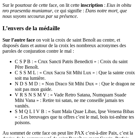
Sur le pourtour de cette face, on lit cette
inscription
:
Eius in obitu
nro praesentia muniamur
, ce qui signifie :
Dans notre mort, que
nous soyons secourus par sa présence
.
L’envers de la médaille
Sur l’autre face
on voit la croix de saint Benoît au centre, et
disposés dans et autour de la croix les nombreux acronymes des
paroles de conjuration contre le mal :
C S P B : « Crux Sancti Patris Benedicti » : Croix du saint
Père Benoît.
C S S M L : « Crux Sacra Sit Mihi Lux » : Que la sainte croix
soit ma lumière.
N D S M D : « Non Draco Sit Mihi Dux » : Que le dragon ne
soit pas mon guide.
V R S N S M V : « Vade Retro Satana, Numquam Suade
Mihi Vana » : Retire toi satan, ne me conseille jamais tes
vanités.
S M Q L I V B : « Sunt Mala Quae Libas, Ipse Venena Bibas
» : Les breuvages que tu offres c’est le mal, bois toi-même tes
poisons.
Au sommet de cette face on peut lire PAX c’est-à-dire Paix, c’est la