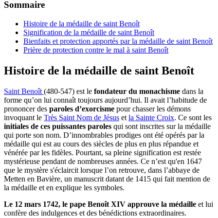
Sommaire
Histoire de la médaille de saint Benoît
Signification de la médaille de saint Benoît
Bienfaits et protection apportés par la médaille de saint Benoît
Prière de protection contre le mal à saint Benoît
Histoire de la médaille de saint Benoît
Saint Benoît
(480-547) est le
fondateur du monachisme
dans la
forme qu’on lui connaît toujours aujourd’hui. Il avait l’habitude de
prononcer des
paroles d’exorcisme
pour chasser les démons
invoquant le
Très Saint Nom de Jésus
et
la Sainte Croix
. Ce sont les
initiales de ces puissantes paroles
qui sont inscrites sur la médaille
qui porte son nom. D’innombrables prodiges ont été opérés par la
médaille qui est au cours des siècles de plus en plus répandue et
vénérée par les fidèles. Pourtant, sa pleine signification est restée
mystérieuse pendant de nombreuses années. Ce n’est qu'en 1647
que le mystère s'éclaircit lorsque l’on retrouve, dans l’abbaye de
Metten en Bavière, un manuscrit datant de 1415 qui fait mention de
la médaille et en explique les symboles.
Le 12 mars 1742, le pape Benoît XIV approuve la médaille
et lui
confère des indulgences et des bénédictions extraordinaires.