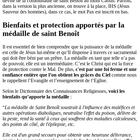
devise de la communauté de saint Benoît au mont Cassin. Parfois,
dans la version la plus ancienne, on trouve à la place, IHS (Jésus
Sauveur des hommes), dans ce cas, le mot Pax est inscrit en bas.
Bienfaits et protection apportés par la
médaille de saint Benoît
Il est essentiel de bien comprendre que la puissance de la médaille
est celle de Jésus lui-même et qu’Il dispense à travers ce sacramental
qui doit être béni par un prêtre. La médaille en tant que telle n’a pas
de pouvoir, elle est un intermédiaire. C’est le Christ qui est la force
de protection contre le Mal. De plus,
c'est par une foi ferme et une
confiance entière que l’on obtient les grâces du Ciel
comme nous
le rappellent l’Evangile et l’enseignement de l’Eglise.
Selon le Dictionnaire des Connaissances Religieuses,
voici les
bienfaits qu’apporte la médaille
:
“
La médaille de Saint Benoît soustrait à l'influence des maléfices et
autres opérations diaboliques, neutralise l'effet du poison, délivre de
la peste, rend la santé à ceux qui souffrent des maladies calculeuses,
des points de côté, de l'épilepsie, etc.
Elle est d'un grand secours pour obtenir une heureuse délivrance,