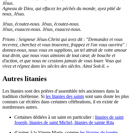
Jésus.
Agneau de Dieu, qui effacez les péchés du monde, ayez pitié de
nous, Jésus.
Jésus, écoutez-nous. Jésus, écoutez-nous.
Jésus, exaucez-nous. Jésus, exaucez-nous.
Prions : Seigneur Jésus-Christ qui avez dit : "Demandez et vous
recevrez, cherchez et vous trouverez, frappez et l'on vous ouvrira" :
donnez-nous, nous vous en supplions, un tel attrait de votre amour
tout divin, que nous vous aimions de tout cœur, de bouche et
d'action, et que nous ne cessions jamais de vous louer. Vous qui
vivez et régnez dans les siècles des siècles. Ainsi Soit-il. »
Autres litanies
Les litanies sont des prières d’assemblée très anciennes dans la
tradition chrétienne. Si
les litanies des saints
sont sans doute les plus
connues car récitées dans certaines célébrations, il en existe de
nombreuses autres.
Certaines dédiées à un saint en particulier :
litanies de saint
Joseph
,
litanies de saint Michel,
litanies de sainte Rita
d’autres à la Vierge Marie, comme
les litanies de lorette
,