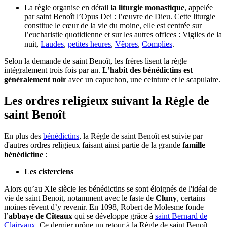
La règle organise en détail
la liturgie monastique
, appelée
par saint Benoît l’Opus Dei : l’œuvre de Dieu. Cette liturgie
constitue le cœur de la vie du moine, elle est centrée sur
l’eucharistie quotidienne et sur les autres offices : Vigiles de la
nuit,
Laudes
,
petites heures
,
Vêpres
,
Complies
.
Selon la demande de saint Benoît, les frères lisent la règle
intégralement trois fois par an.
L’habit des bénédictins est
généralement noir
avec un capuchon, une ceinture et le scapulaire.
Les ordres religieux suivant la Règle de
saint Benoît
En plus des
bénédictins
, la Règle de saint Benoît est suivie par
d'autres ordres religieux faisant ainsi partie de la grande
famille
bénédictine
:
Les cisterciens
Alors qu’au XIe siècle les bénédictins se sont éloignés de l'idéal de
vie de saint Benoit, notamment avec le faste de
Cluny
, certains
moines rêvent d’y revenir. En 1098, Robert de Molesme fonde
l’
abbaye de Cîteaux
qui se développe grâce à
saint Bernard de
Clairvaux
. Ce dernier prône un retour à la Règle de saint Benoît