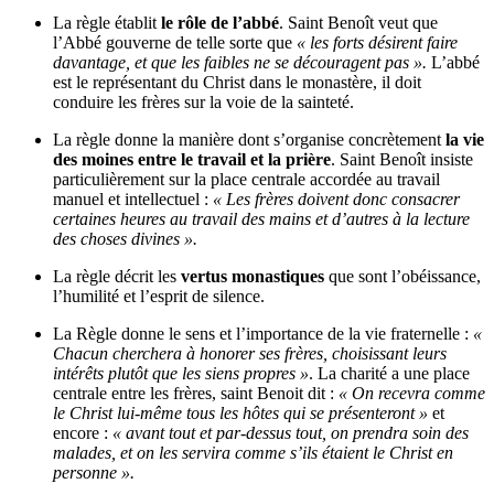
La règle établit
le rôle de l’abbé
. Saint Benoît veut que
l’Abbé gouverne de telle sorte que
« les forts désirent faire
davantage, et que les faibles ne se découragent pas ».
L’abbé
est le représentant du Christ dans le monastère, il doit
conduire les frères sur la voie de la sainteté.
La règle donne la manière dont s’organise concrètement
la vie
des moines entre le travail et la prière
. Saint Benoît insiste
particulièrement sur la place centrale accordée au travail
manuel et intellectuel :
« Les frères doivent donc consacrer
certaines heures au travail des mains et d’autres à la lecture
des choses divines ».
La règle décrit les
vertus monastiques
que sont l’obéissance,
l’humilité et l’esprit de silence.
La Règle donne le sens et l’importance de la vie fraternelle :
«
Chacun cherchera à honorer ses frères, choisissant leurs
intérêts plutôt que les siens propres »
. La charité a une place
centrale entre les frères, saint Benoit dit :
« On recevra comme
le Christ lui-même tous les hôtes qui se présenteront »
et
encore :
« avant tout et par-dessus tout, on prendra soin des
malades, et on les servira comme s’ils étaient le Christ en
personne ».