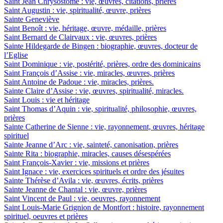
Saint Jean Chrysostome : vie, œuvres, citations, prières
Saint Augustin : vie, spiritualité, œuvre, prières
Sainte Geneviève
Saint Benoît : vie, héritage, œuvre, médaille, prières
Saint Bernard de Clairvaux : vie, œuvres, prières
Sainte Hildegarde de Bingen : biographie, œuvres, docteur de
l’Eglise
Saint Dominique : vie, postérité, prières, ordre des dominicains
Saint François d’Assise : vie, miracles, œuvres, prières
Saint Antoine de Padoue : vie, miracles, prières.
Sainte Claire d’Assise : vie, œuvres, spiritualité, miracles.
Saint Louis : vie et héritage
Saint Thomas d’Aquin : vie, spiritualité, philosophie, œuvres,
prières
Sainte Catherine de Sienne : vie, rayonnement, œuvres, héritage
spirituel
Sainte Jeanne d’Arc : vie, sainteté, canonisation, prières
Sainte Rita : biographie, miracles, causes désespérées
Saint François-Xavier : vie, missions et prières
Saint Ignace : vie, exercices spirituels et ordre des jésuites
Sainte Thérèse d’Avila : vie, œuvres, écrits, prières
Sainte Jeanne de Chantal : vie, œuvre, prières
Saint Vincent de Paul : vie, oeuvres, rayonnement
Saint Louis-Marie Grignion de Montfort : histoire, rayonnement
spirituel, oeuvres et prières