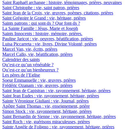
Saint Raphaël archange : histoire, témoignages, prières, neuvaines
Saint Christophe : vie, saint patron, prières
Saint Jean de la Croix, vie, œuvres, poèmes, citations, prières
Saint Grégoire le Grand : vie, héritage, prières
Saints patrons : qui sont-ils ? Que font-ils ?
La Sainte Famille : Jésus, Marie et Joseph
Saints Innocents : histoire, mémoire, prières.
Pauline Jaricot : vie, oeuvres, béatification, prières
Luisa Piccarreta : vie, livres, Divine Volonté, prières
Marcel Van, vie, écrits, prières
Marcel Callo, vie, béatification, prières
Calendrier des saints
Qu’est-ce qu’un vénérable ?
Qu’est-ce qu’un bienheureux ?
Les pères de l’Eglise
Soeur Emmanuelle : vie, œuvres, prières
Frédéric Ozanam : vie, œuvres, prières
Saint Jean de Capistran : vie, rayonnement, héritage, prières
Saint Jean Eudes : vie, rayonnement, héritage, prières
Sainte Véronique Giuliani : vie, Journal, prières
Apôtre Saint Thomas : vie, enseignement, prière
Simon Stock : vie, rayonnement, héritage, prières
Saint Bernardin de Sienne : vie, rayonnement, héritage, prières
Saint Roch : vie, guérisons miraculeuses, prières
Sainte Angèle de Foligno : vie, rayonnement, héritage, prières