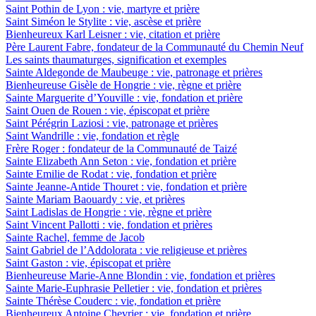
Saint Pothin de Lyon : vie, martyre et prière
Saint Siméon le Stylite : vie, ascèse et prière
Bienheureux Karl Leisner : vie, citation et prière
Père Laurent Fabre, fondateur de la Communauté du Chemin Neuf
Les saints thaumaturges, signification et exemples
Sainte Aldegonde de Maubeuge : vie, patronage et prières
Bienheureuse Gisèle de Hongrie : vie, règne et prière
Sainte Marguerite d’Youville : vie, fondation et prière
Saint Ouen de Rouen : vie, épiscopat et prière
Saint Pérégrin Laziosi : vie, patronage et prières
Saint Wandrille : vie, fondation et règle
Frère Roger : fondateur de la Communauté de Taizé
Sainte Elizabeth Ann Seton : vie, fondation et prière
Sainte Emilie de Rodat : vie, fondation et prière
Sainte Jeanne-Antide Thouret : vie, fondation et prière
Sainte Mariam Baouardy : vie, et prières
Saint Ladislas de Hongrie : vie, règne et prière
Saint Vincent Pallotti : vie, fondation et prières
Sainte Rachel, femme de Jacob
Saint Gabriel de l’Addolorata : vie religieuse et prières
Saint Gaston : vie, épiscopat et prière
Bienheureuse Marie-Anne Blondin : vie, fondation et prières
Sainte Marie-Euphrasie Pelletier : vie, fondation et prières
Sainte Thérèse Couderc : vie, fondation et prière
Bienheureux Antoine Chevrier : vie, fondation et prière