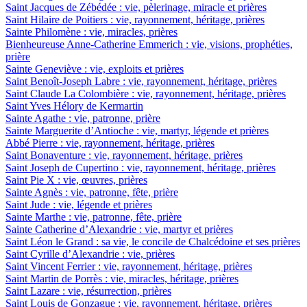
Saint Jacques de Zébédée : vie, pèlerinage, miracle et prières
Saint Hilaire de Poitiers : vie, rayonnement, héritage, prières
Sainte Philomène : vie, miracles, prières
Bienheureuse Anne-Catherine Emmerich : vie, visions, prophéties,
prière
Sainte Geneviève : vie, exploits et prières
Saint Benoît-Joseph Labre : vie, rayonnement, héritage, prières
Saint Claude La Colombière : vie, rayonnement, héritage, prières
Saint Yves Hélory de Kermartin
Sainte Agathe : vie, patronne, prière
Sainte Marguerite d’Antioche : vie, martyr, légende et prières
Abbé Pierre : vie, rayonnement, héritage, prières
Saint Bonaventure : vie, rayonnement, héritage, prières
Saint Joseph de Cupertino : vie, rayonnement, héritage, prières
Saint Pie X : vie, œuvres, prières
Sainte Agnès : vie, patronne, fête, prière
Saint Jude : vie, légende et prières
Sainte Marthe : vie, patronne, fête, prière
Sainte Catherine d’Alexandrie : vie, martyr et prières
Saint Léon le Grand : sa vie, le concile de Chalcédoine et ses prières
Saint Cyrille d’Alexandrie : vie, prières
Saint Vincent Ferrier : vie, rayonnement, héritage, prières
Saint Martin de Porrès : vie, miracles, héritage, prières
Saint Lazare : vie, résurrection, prières
Saint Louis de Gonzague : vie, rayonnement, héritage, prières