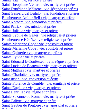
Sainte Zita : vie, service et prière
Saint Théophane Vénard : vie, martyre et prière
Saint Expédit de Mélitène : vie, légende et prières
Saint Gaspard del Bufalo : vie, fondation et prières
Bienheureux Arthur Bell : vie, martyre et prière
Saint Norbert : vie, fondation et prières
Saint Patrick : vie, mission et prière
Sainte Juliette : vie, martyre et prière
Sainte Sybille de Gages : vie religieuse et prières
Bienheureuse Héloïse : vie religieuse et prière
Sainte Marianne Cope : vie, apostolat et prière
Sainte Marianne Cope : vie, apostolat et prière
Sainte Quitterie : vie, martyre et prières
Sainte Sylvie : vie et prières
Saint Édouard le Confesseur : vie, règne et prières
Saint Lucien de Beauvais : vie, martyre et prières
Saint Matthias : vie, martyre et prières
Sainte Charlotte : vie, martyre et prière
Saint Justin : vie, conversion et écrits
Sainte Florence de Comblé : vie, ermitage et prière
Sainte Eugénie : vie, martyre et prières
Saint Henri II : vie, règne et prières
Sainte Suzanne de Rome : vie, martyre et prière
Saint Calixte : vie, martyre et prière
Saint Gautier de Pontoise : vie, apostolat et prière