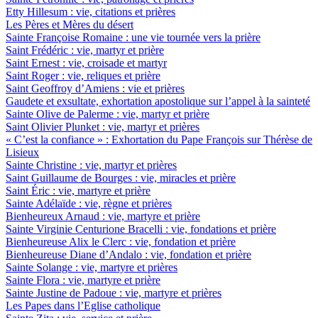
Etty Hillesum : vie, citations et prières
Les Pères et Mères du désert
Sainte Françoise Romaine : une vie tournée vers la prière
Saint Frédéric : vie, martyr et prière
Saint Ernest : vie, croisade et martyr
Saint Roger : vie, reliques et prière
Saint Geoffroy d’Amiens : vie et prières
Gaudete et exsultate, exhortation apostolique sur l’appel à la sainteté
Sainte Olive de Palerme : vie, martyr et prière
Saint Olivier Plunket : vie, martyr et prières
« C’est la confiance » : Exhortation du Pape François sur Thérèse de
Lisieux
Sainte Christine : vie, martyr et prières
Saint Guillaume de Bourges : vie, miracles et prière
Saint Éric : vie, martyre et prière
Sainte Adélaïde : vie, règne et prières
Bienheureux Arnaud : vie, martyre et prière
Sainte Virginie Centurione Bracelli : vie, fondations et prière
Bienheureuse Alix le Clerc : vie, fondation et prière
Bienheureuse Diane d’Andalo : vie, fondation et prière
Sainte Solange : vie, martyre et prières
Sainte Flora : vie, martyre et prière
Sainte Justine de Padoue : vie, martyre et prières
Les Papes dans l’Eglise catholique