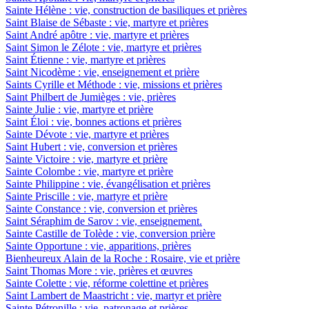
Sainte Hélène : vie, construction de basiliques et prières
Saint Blaise de Sébaste : vie, martyre et prières
Saint André apôtre : vie, martyre et prières
Saint Simon le Zélote : vie, martyre et prières
Saint Étienne : vie, martyre et prières
Saint Nicodème : vie, enseignement et prière
Saints Cyrille et Méthode : vie, missions et prières
Saint Philbert de Jumièges : vie, prières
Sainte Julie : vie, martyre et prière
Saint Éloi : vie, bonnes actions et prières
Sainte Dévote : vie, martyre et prières
Saint Hubert : vie, conversion et prières
Sainte Victoire : vie, martyre et prière
Sainte Colombe : vie, martyre et prière
Sainte Philippine : vie, évangélisation et prières
Sainte Priscille : vie, martyre et prière
Sainte Constance : vie, conversion et prières
Saint Séraphim de Sarov : vie, enseignement.
Sainte Castille de Tolède : vie, conversion prière
Sainte Opportune : vie, apparitions, prières
Bienheureux Alain de la Roche : Rosaire, vie et prière
Saint Thomas More : vie, prières et œuvres
Sainte Colette : vie, réforme colettine et prières
Saint Lambert de Maastricht : vie, martyr et prière
Sainte Pétronille : vie, patronage et prières