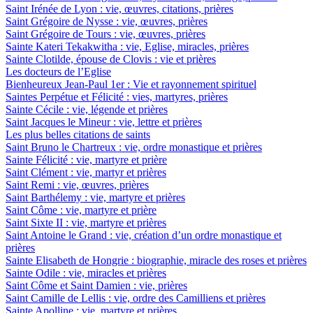
Saint Irénée de Lyon : vie, œuvres, citations, prières
Saint Grégoire de Nysse : vie, œuvres, prières
Saint Grégoire de Tours : vie, œuvres, prières
Sainte Kateri Tekakwitha : vie, Eglise, miracles, prières
Sainte Clotilde, épouse de Clovis : vie et prières
Les docteurs de l’Eglise
Bienheureux Jean-Paul 1er : Vie et rayonnement spirituel
Saintes Perpétue et Félicité : vies, martyres, prières
Sainte Cécile : vie, légende et prières
Saint Jacques le Mineur : vie, lettre et prières
Les plus belles citations de saints
Saint Bruno le Chartreux : vie, ordre monastique et prières
Sainte Félicité : vie, martyre et prière
Saint Clément : vie, martyr et prières
Saint Remi : vie, œuvres, prières
Saint Barthélemy : vie, martyre et prières
Saint Côme : vie, martyre et prière
Saint Sixte II : vie, martyre et prières
Saint Antoine le Grand : vie, création d’un ordre monastique et
prières
Sainte Elisabeth de Hongrie : biographie, miracle des roses et prières
Sainte Odile : vie, miracles et prières
Saint Côme et Saint Damien : vie, prières
Saint Camille de Lellis : vie, ordre des Camilliens et prières
Sainte Apolline : vie, martyre et prières