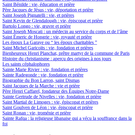
Saint Bénilde : vie, éducation et prière
Père Jacques de Jésus : vie, déportation et prière
Saint Joseph Pignatelli : vie, et prières
Saint Kevin de Glendalough : vie, épiscopat et prière
Bartolo Longo : vie, œuvre et prière
Saint Joseph Moscati : un médecin au service du corps et de l’âme
Saint Émeric de Hongrie : vie, royauté et prière
Les époux La Garaye ou “ les époux charitables ”
Saint Michel Garicoïts : vie, fondation et prières
Bienheureux Henri Planchat, prêtre martyr de la commune de Paris
Histoire du christianisme : aperçu des origines à nos jours
Les saints céphalophores
Sainte Marie Rivier : vie, fondation et prières
Sainte Radegonde : vie, fondation et prière
Biographie du Bon Larron, saint Dismas
Saint Jacques de la Marche : vie et prière
Père Henri Caffarel, fondateur des Équipes Notre-Dame
Sainte Gertrude de Nivelles : vie, fondation et prière
Saint Martial de Limoges : vie, épiscopat et prières
Saint Goulven de Léon : vie, épiscopat et prière
Saint Ronan : vie, troménie et prière
Sainte Rafqa : la religieuse libanaise qui a vécu la souffrance dans la
foi