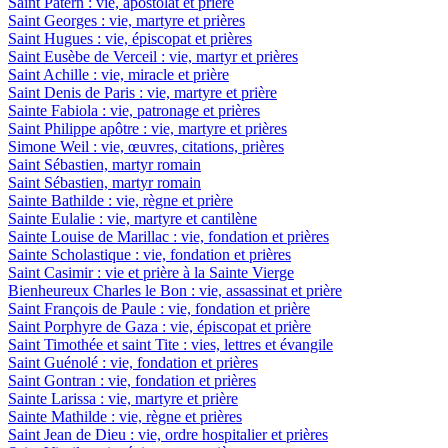
Saint Patern : vie, apostolat et prière
Saint Georges : vie, martyre et prières
Saint Hugues : vie, épiscopat et prières
Saint Eusèbe de Verceil : vie, martyr et prières
Saint Achille : vie, miracle et prière
Saint Denis de Paris : vie, martyre et prière
Sainte Fabiola : vie, patronage et prières
Saint Philippe apôtre : vie, martyre et prières
Simone Weil : vie, œuvres, citations, prières
Saint Sébastien, martyr romain
Saint Sébastien, martyr romain
Sainte Bathilde : vie, règne et prière
Sainte Eulalie : vie, martyre et cantilène
Sainte Louise de Marillac : vie, fondation et prières
Sainte Scholastique : vie, fondation et prières
Saint Casimir : vie et prière à la Sainte Vierge
Bienheureux Charles le Bon : vie, assassinat et prière
Saint François de Paule : vie, fondation et prière
Saint Porphyre de Gaza : vie, épiscopat et prière
Saint Timothée et saint Tite : vies, lettres et évangile
Saint Guénolé : vie, fondation et prières
Saint Gontran : vie, fondation et prières
Sainte Larissa : vie, martyre et prière
Sainte Mathilde : vie, règne et prières
Saint Jean de Dieu : vie, ordre hospitalier et prières