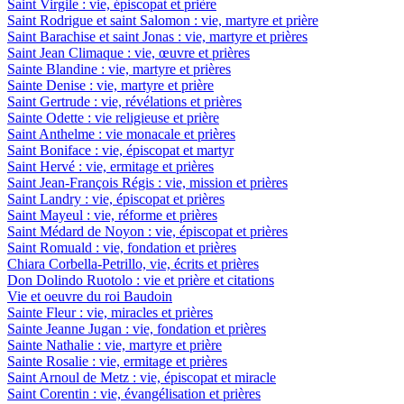
Saint Virgile : vie, épiscopat et prière
Saint Rodrigue et saint Salomon : vie, martyre et prière
Saint Barachise et saint Jonas : vie, martyre et prières
Saint Jean Climaque : vie, œuvre et prières
Sainte Blandine : vie, martyre et prières
Sainte Denise : vie, martyre et prière
Saint Gertrude : vie, révélations et prières
Sainte Odette : vie religieuse et prière
Saint Anthelme : vie monacale et prières
Saint Boniface : vie, épiscopat et martyr
Saint Hervé : vie, ermitage et prières
Saint Jean-François Régis : vie, mission et prières
Saint Landry : vie, épiscopat et prières
Saint Mayeul : vie, réforme et prières
Saint Médard de Noyon : vie, épiscopat et prières
Saint Romuald : vie, fondation et prières
Chiara Corbella-Petrillo, vie, écrits et prières
Don Dolindo Ruotolo : vie et prière et citations
Vie et oeuvre du roi Baudoin
Sainte Fleur : vie, miracles et prières
Sainte Jeanne Jugan : vie, fondation et prières
Sainte Nathalie : vie, martyre et prière
Sainte Rosalie : vie, ermitage et prières
Saint Arnoul de Metz : vie, épiscopat et miracle
Saint Corentin : vie, évangélisation et prières