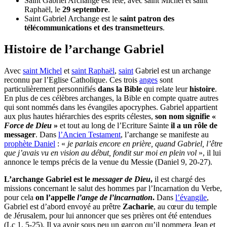
Saint Gabriel Archange est fêté, avec saint Michel et saint
Raphaël, le
29 septembre
.
Saint Gabriel Archange est le
saint patron des
télécommunications et des transmetteurs
.
Histoire de l’archange Gabriel
Avec
saint Michel
et
saint Raphaël
,
saint
Gabriel est un archange
reconnu par l’Eglise Catholique. Ces trois
anges
sont
particulièrement personnifiés
dans la Bible
qui relate leur
histoire
.
En plus de ces célèbres archanges, la Bible en compte quatre autres
qui sont nommés dans les évangiles apocryphes. Gabriel appartient
aux plus hautes hiérarchies des esprits célestes,
son nom signifie «
Force de Dieu
»
et tout au long de l’Ecriture Sainte
il a un rôle de
messager
. Dans
l’Ancien Testament
, l’archange se manifeste au
prophète Daniel
: «
je parlais encore en prière, quand Gabriel, l’être
que j’avais vu en vision au début, fondit sur moi en plein vol
», il lui
annonce le temps précis de la venue du Messie (Daniel 9, 20-27).
L’archange Gabriel est le
messager de Dieu
,
il est chargé des
missions concernant le salut des hommes par l’Incarnation du Verbe,
pour cela
on l’appelle
l’ange de l’incarnation
.
Dans
l’évangile
,
Gabriel est d’abord envoyé au prêtre
Zacharie
, au cœur du temple
de Jérusalem, pour lui annoncer que ses prières ont été entendues
(Lc 1, 5-25). Il va avoir sous peu un garçon qu’il nommera Jean et