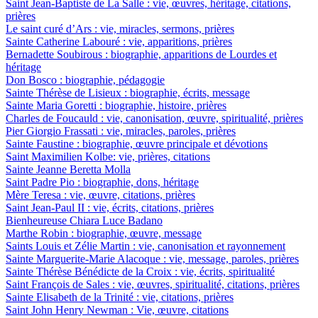
Saint Jean-Baptiste de La Salle : vie, œuvres, héritage, citations,
prières
Le saint curé d’Ars : vie, miracles, sermons, prières
Sainte Catherine Labouré : vie, apparitions, prières
Bernadette Soubirous : biographie, apparitions de Lourdes et
héritage
Don Bosco : biographie, pédagogie
Sainte Thérèse de Lisieux : biographie, écrits, message
Sainte Maria Goretti : biographie, histoire, prières
Charles de Foucauld : vie, canonisation, œuvre, spiritualité, prières
Pier Giorgio Frassati : vie, miracles, paroles, prières
Sainte Faustine : biographie, œuvre principale et dévotions
Saint Maximilien Kolbe: vie, prières, citations
Sainte Jeanne Beretta Molla
Saint Padre Pio : biographie, dons, héritage
Mère Teresa : vie, œuvre, citations, prières
Saint Jean-Paul II : vie, écrits, citations, prières
Bienheureuse Chiara Luce Badano
Marthe Robin : biographie, œuvre, message
Saints Louis et Zélie Martin : vie, canonisation et rayonnement
Sainte Marguerite-Marie Alacoque : vie, message, paroles, prières
Sainte Thérèse Bénédicte de la Croix : vie, écrits, spiritualité
Saint François de Sales : vie, œuvres, spiritualité, citations, prières
Sainte Elisabeth de la Trinité : vie, citations, prières
Saint John Henry Newman : Vie, œuvre, citations