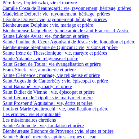
Père Jerzy Popiełuszko, vie et martyre
Camille Costa de Beauregard : vie, rayonnement, héritage, prières
Madeleine Delbrel : vie, rayonnement, héritage, prières
Léontine Dolivet : vie, rayonnement, héritage, prières
Bienheureuse Delphine : vie, mariage et prière
Bienheureuse Jacqueline, grande amie de saint François d’Assise
Sainte Léonie Aviat : vie, fondation et prière
Sainte Pauline du Cœur Agonisant de Jésus : vie, fondation et prière
Bienheureuse Stéphanie de Quinzani : vie, visions et prière
Sainte Irène de Thessalonique : vie, martyre et prières
Sainte Yolande : vie religieuse et prière
Saint Gatien de Tours : vie évangélisation et prière
Franz Stock : vie, aumônerie et prière
Sainte Clémence : mariage, vie religieuse et prière
Saint Augustin de Cantorbéry : vie, épiscopat et prière
Saint Barnabé : vie, martyr et prière
Saint Didier de Vienne : vie, épiscopat et prière
Saint Léonce de Tripoli : vie, martyre et prière
Saint Prosper d’Aquitaine : vie, écrits et prière
Louis et Marie Quattrocchi : vie, béatification et prière
Les ermites : vie et spiritualité
Les missionnaires chrétiens
Sainte Antoinette : vie, fondation et prière
Bienheureuse Eléonore de Provence : vie, règne et prière
Sainte Salomé, mère des apôtres Jacques et Jean