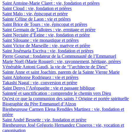
Saint Antoine-Marie Claret : vie, fondation et prières
Saint Cloud : vie, fondation et prières
Saint Malo : vie, épiscopat et prière
Sainte Céline de Laon : vie et prières
Saint Brice de Tours : vie, épiscopat et prières
Saint Germain de Talloires : vie, ermitage et prière
Saint Nectaire d’Égine : vie, fondation et prière
Saint Silouane : vie monastique et prières
Saint Victor de Marseille : vie, martyre et prière
Saint Josémaria Escriva : vie, fondation et prières
Pierre Goursat : fondateur de la Communauté de l’Emmanuel
Marie Noël (Marie Rouget) : vie, rayonnement, héritage, prières
Vénérable Antoni Gaudi, la vie de “l’architecte de Dieu”
Sainte Anne et saint Joachim, parents de la Sainte Vierge Marie
Saint Alphonse Rodriguez : vie et prières
Takashi Nagaï : vie, conversion et prière
Saint Denys l’Aréopagite : vie et passage biblique
Sainteté et sanctification : comprendre le chemin vers Dieu
Qu'est ce que la communion des saints ? Origine et portée spirituelle
Biographie du Père Emmanuel d’Alzon
Bienheureuse Carmen Elena Rendiles Martinez : vie, fondation et
prière
Saint André Bessette : vie, fondation et prière
Bienheureux José Grégorio Hernandez Cisneros : vie, vocation et
canonisation