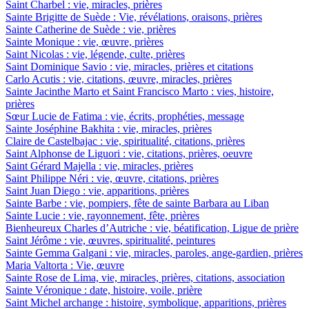
Saint Charbel : vie, miracles, prières
Sainte Brigitte de Suède : Vie, révélations, oraisons, prières
Sainte Catherine de Suède : vie, prières
Sainte Monique : vie, œuvre, prières
Saint Nicolas : vie, légende, culte, prières
Saint Dominique Savio : vie, miracles, prières et citations
Carlo Acutis : vie, citations, œuvre, miracles, prières
Sainte Jacinthe Marto et Saint Francisco Marto : vies, histoire,
prières
Sœur Lucie de Fatima : vie, écrits, prophéties, message
Sainte Joséphine Bakhita : vie, miracles, prières
Claire de Castelbajac : vie, spiritualité, citations, prières
Saint Alphonse de Liguori : vie, citations, prières, oeuvre
Saint Gérard Majella : vie, miracles, prières
Saint Philippe Néri : vie, œuvre, citations, prières
Saint Juan Diego : vie, apparitions, prières
Sainte Barbe : vie, pompiers, fête de sainte Barbara au Liban
Sainte Lucie : vie, rayonnement, fête, prières
Bienheureux Charles d’Autriche : vie, béatification, Ligue de prière
Saint Jérôme : vie, œuvres, spiritualité, peintures
Sainte Gemma Galgani : vie, miracles, paroles, ange-gardien, prières
Maria Valtorta : Vie, œuvre
Sainte Rose de Lima, vie, miracles, prières, citations, association
Sainte Véronique : date, histoire, voile, prière
Saint Michel archange : histoire, symbolique, apparitions, prières