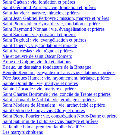
Saint Gaétan : vie, fondation et prières
Saint Géraud d’Aurillac : vie, fondation et prières
Saint Janvier : martyre, miracle et prières
Saint Jean-Gabriel Perboyre : mission, martyre et prières
Saint Pierre-Julien Eymard : vie, fondation et prière
Saint Raymond Nonnat : vie, évangélisation et prières
Saint Samson : vie, épiscopat et prières
Saint Tugdual : vie, évangélisation et prières
Saint Thierry : vie, fondation et miracle
Saint Venceslas : vie, règne et prières
Vie et oeuvre de saint Oscar Romero
Anne de Guigné, vie, foi et citations
Brieuc, un des saints fondateurs de la Bretagne
Benoîte Rencurel, voyante du Laus : vie, citations et prières
Père Jacques Hamel : vie, rayonnement, héritage, prières
Sainte Domitille : vie, martyre et prières
Sainte Léocadie : vie, martyre et prière
Saint Charles Borromée : vie, concile de Trente et prières
Saint Léonard de Noblat : vie, ermitage et prières
Saint Modeste de Jérusalem : vie, archevêché et prière
Saint Odon de Cluny : vie, Cluny et prières
Saint Pierre Fourier : vie, congrégation Notre-Dame et prière
Saint Saturnin de Toulouse : vie, martyre et prières
La famille Ulma, première famille béatifiée
Les martyrs chrétiens