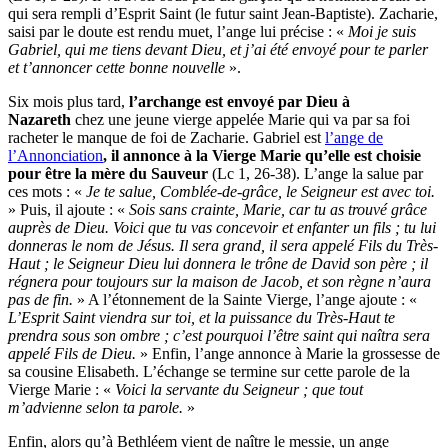
qui sera rempli d’Esprit Saint (le futur saint Jean-Baptiste). Zacharie,
saisi par le doute est rendu muet, l’ange lui précise : «
Moi je suis
Gabriel, qui me tiens devant Dieu, et j’ai été envoyé pour te parler
et t’annoncer cette bonne nouvelle
».
Six mois plus tard,
l’archange est envoyé par Dieu à
Nazareth
chez une jeune vierge appelée Marie qui va par sa foi
racheter le manque de foi de Zacharie. Gabriel est
l’ange de
l’Annonciation
, il annonce à la Vierge Marie qu’elle est choisie
pour être la mère du Sauveur
(Lc 1, 26-38). L’ange la salue par
ces mots : «
Je te salue, Comblée-de-grâce, le Seigneur est avec toi.
» Puis, il ajoute : «
Sois sans crainte, Marie, car tu as trouvé grâce
auprès de Dieu. Voici que tu vas concevoir et enfanter un fils ; tu lui
donneras le nom de Jésus. Il sera grand, il sera appelé Fils du Très-
Haut ; le Seigneur Dieu lui donnera le trône de David son père ; il
régnera pour toujours sur la maison de Jacob, et son règne n’aura
pas de fin.
» A l’étonnement de la Sainte Vierge, l’ange ajoute : «
L’Esprit Saint viendra sur toi, et la puissance du Très-Haut te
prendra sous son ombre ; c’est pourquoi l’être saint qui naîtra sera
appelé Fils de Dieu.
» Enfin, l’ange annonce à Marie la grossesse de
sa cousine Elisabeth. L’échange se termine sur cette parole de la
Vierge Marie : «
Voici la servante du Seigneur ; que tout
m’advienne selon ta parole.
»
Enfin, alors qu’à Bethléem vient de naître le messie, un ange