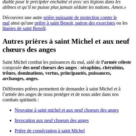
diable pour le précipiter enchaîné et avec ses légions dans les
abîmes et qu’il ne puisse plus jamais séduire les nations. Amen.»
Découvrez une autre
prière puissante de protection contre le
mal
ainsi qu'une
prière à saint Benoit, patron des exorcistes
ou les
litanies de saint Benoît
.
Autres prières à saint Michel et aux neuf
chœurs des anges
Saint Michel combat les puissances du mal, aidé de
l’armée céleste
composée
des neuf chœurs des anges
:
séraphins, chérubins,
trônes, dominations, vertus, principautés, puissances,
archanges, anges.
Différentes prières permettent de demander à saint Michel et à
l’armée des anges de nous protéger et de nous aider dans nos
combats spirituels :
Neuvaine à saint michel et aux neuf choeurs des anges
Invocation aux neuf choeurs des anges
Prière de consécration à saint Michel