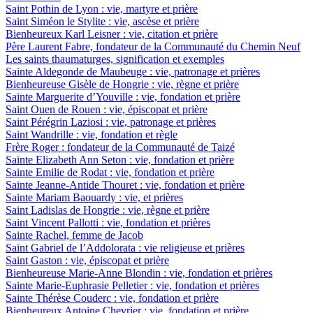
Saint Pothin de Lyon : vie, martyre et prière
Saint Siméon le Stylite : vie, ascèse et prière
Bienheureux Karl Leisner : vie, citation et prière
Père Laurent Fabre, fondateur de la Communauté du Chemin Neuf
Les saints thaumaturges, signification et exemples
Sainte Aldegonde de Maubeuge : vie, patronage et prières
Bienheureuse Gisèle de Hongrie : vie, règne et prière
Sainte Marguerite d’Youville : vie, fondation et prière
Saint Ouen de Rouen : vie, épiscopat et prière
Saint Pérégrin Laziosi : vie, patronage et prières
Saint Wandrille : vie, fondation et règle
Frère Roger : fondateur de la Communauté de Taizé
Sainte Elizabeth Ann Seton : vie, fondation et prière
Sainte Emilie de Rodat : vie, fondation et prière
Sainte Jeanne-Antide Thouret : vie, fondation et prière
Sainte Mariam Baouardy : vie, et prières
Saint Ladislas de Hongrie : vie, règne et prière
Saint Vincent Pallotti : vie, fondation et prières
Sainte Rachel, femme de Jacob
Saint Gabriel de l’Addolorata : vie religieuse et prières
Saint Gaston : vie, épiscopat et prière
Bienheureuse Marie-Anne Blondin : vie, fondation et prières
Sainte Marie-Euphrasie Pelletier : vie, fondation et prières
Sainte Thérèse Couderc : vie, fondation et prière
Bienheureux Antoine Chevrier : vie, fondation et prière