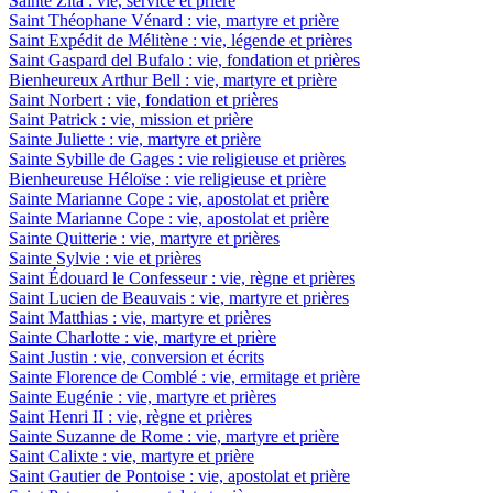
Sainte Zita : vie, service et prière
Saint Théophane Vénard : vie, martyre et prière
Saint Expédit de Mélitène : vie, légende et prières
Saint Gaspard del Bufalo : vie, fondation et prières
Bienheureux Arthur Bell : vie, martyre et prière
Saint Norbert : vie, fondation et prières
Saint Patrick : vie, mission et prière
Sainte Juliette : vie, martyre et prière
Sainte Sybille de Gages : vie religieuse et prières
Bienheureuse Héloïse : vie religieuse et prière
Sainte Marianne Cope : vie, apostolat et prière
Sainte Marianne Cope : vie, apostolat et prière
Sainte Quitterie : vie, martyre et prières
Sainte Sylvie : vie et prières
Saint Édouard le Confesseur : vie, règne et prières
Saint Lucien de Beauvais : vie, martyre et prières
Saint Matthias : vie, martyre et prières
Sainte Charlotte : vie, martyre et prière
Saint Justin : vie, conversion et écrits
Sainte Florence de Comblé : vie, ermitage et prière
Sainte Eugénie : vie, martyre et prières
Saint Henri II : vie, règne et prières
Sainte Suzanne de Rome : vie, martyre et prière
Saint Calixte : vie, martyre et prière
Saint Gautier de Pontoise : vie, apostolat et prière