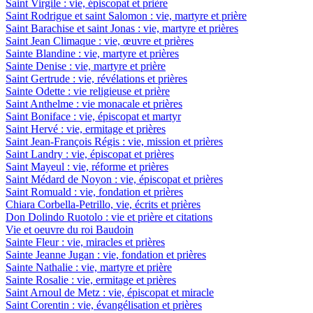
Saint Virgile : vie, épiscopat et prière
Saint Rodrigue et saint Salomon : vie, martyre et prière
Saint Barachise et saint Jonas : vie, martyre et prières
Saint Jean Climaque : vie, œuvre et prières
Sainte Blandine : vie, martyre et prières
Sainte Denise : vie, martyre et prière
Saint Gertrude : vie, révélations et prières
Sainte Odette : vie religieuse et prière
Saint Anthelme : vie monacale et prières
Saint Boniface : vie, épiscopat et martyr
Saint Hervé : vie, ermitage et prières
Saint Jean-François Régis : vie, mission et prières
Saint Landry : vie, épiscopat et prières
Saint Mayeul : vie, réforme et prières
Saint Médard de Noyon : vie, épiscopat et prières
Saint Romuald : vie, fondation et prières
Chiara Corbella-Petrillo, vie, écrits et prières
Don Dolindo Ruotolo : vie et prière et citations
Vie et oeuvre du roi Baudoin
Sainte Fleur : vie, miracles et prières
Sainte Jeanne Jugan : vie, fondation et prières
Sainte Nathalie : vie, martyre et prière
Sainte Rosalie : vie, ermitage et prières
Saint Arnoul de Metz : vie, épiscopat et miracle
Saint Corentin : vie, évangélisation et prières