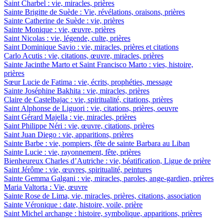
Saint Charbel : vie, miracles, prières
Sainte Brigitte de Suède : Vie, révélations, oraisons, prières
Sainte Catherine de Suède : vie, prières
Sainte Monique : vie, œuvre, prières
Saint Nicolas : vie, légende, culte, prières
Saint Dominique Savio : vie, miracles, prières et citations
Carlo Acutis : vie, citations, œuvre, miracles, prières
Sainte Jacinthe Marto et Saint Francisco Marto : vies, histoire,
prières
Sœur Lucie de Fatima : vie, écrits, prophéties, message
Sainte Joséphine Bakhita : vie, miracles, prières
Claire de Castelbajac : vie, spiritualité, citations, prières
Saint Alphonse de Liguori : vie, citations, prières, oeuvre
Saint Gérard Majella : vie, miracles, prières
Saint Philippe Néri : vie, œuvre, citations, prières
Saint Juan Diego : vie, apparitions, prières
Sainte Barbe : vie, pompiers, fête de sainte Barbara au Liban
Sainte Lucie : vie, rayonnement, fête, prières
Bienheureux Charles d’Autriche : vie, béatification, Ligue de prière
Saint Jérôme : vie, œuvres, spiritualité, peintures
Sainte Gemma Galgani : vie, miracles, paroles, ange-gardien, prières
Maria Valtorta : Vie, œuvre
Sainte Rose de Lima, vie, miracles, prières, citations, association
Sainte Véronique : date, histoire, voile, prière
Saint Michel archange : histoire, symbolique, apparitions, prières