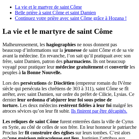
La vie et le martyre de saint Côme
Belle prière à saint Côme et saint Damien
Continuez votre prière avec saint Côme grâce à Hozana !
La vie et le martyre de saint Côme
Malheureusement, les
hagiographies
ne nous donnent pas
beaucoup d’informations sur la
jeunesse
de saint Côme et de sa vie
avant la médecine. En revanche, l’on sait qu’il pratiquait avec son
frère, saint Damien, patron des
pharmaciens
. Ils ont beaucoup
voyagé pour pratiquer leur
médecine gratuitement
et
convertir
les
peuples à
la Bonne Nouvelle.
Lors des
persécutions
de
Dioclétien
(empereur romain du IVème
siècle qui persécuta les chrétiens de 303 à 311), saint Côme se fît
arrêter, avec saint Damien, sur ordre du préfet de Cilicie, Lysias. Ce
dernier
leur ordonna d’abjurer leur foi sous peine de
torture.
Les deux médecins
restèrent fidèles à leur foi
malgré les
atroces sévices qu’on leur fit subir.
Ils finirent par être décapités.
Les reliques de saint Côme
furent enterrées dans la ville de Cyrus
en Syrie, au côté de celles de son frère. En leur honneur le patriarche
Proclus Ier
fit construire des églises
sur leurs tombes. C’est alors
qu
’une guérison miraculeuse eut lieu
. Justinien l’attribua aux