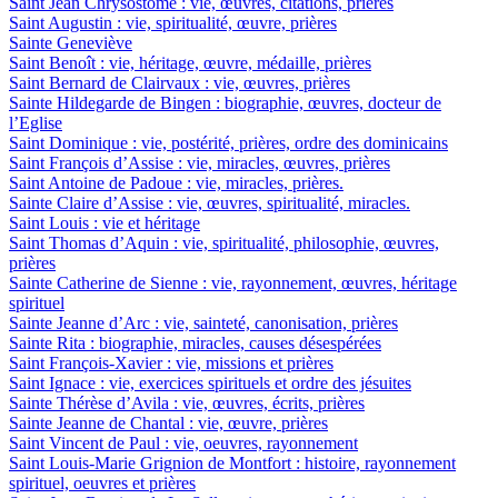
Saint Jean Chrysostome : vie, œuvres, citations, prières
Saint Augustin : vie, spiritualité, œuvre, prières
Sainte Geneviève
Saint Benoît : vie, héritage, œuvre, médaille, prières
Saint Bernard de Clairvaux : vie, œuvres, prières
Sainte Hildegarde de Bingen : biographie, œuvres, docteur de
l’Eglise
Saint Dominique : vie, postérité, prières, ordre des dominicains
Saint François d’Assise : vie, miracles, œuvres, prières
Saint Antoine de Padoue : vie, miracles, prières.
Sainte Claire d’Assise : vie, œuvres, spiritualité, miracles.
Saint Louis : vie et héritage
Saint Thomas d’Aquin : vie, spiritualité, philosophie, œuvres,
prières
Sainte Catherine de Sienne : vie, rayonnement, œuvres, héritage
spirituel
Sainte Jeanne d’Arc : vie, sainteté, canonisation, prières
Sainte Rita : biographie, miracles, causes désespérées
Saint François-Xavier : vie, missions et prières
Saint Ignace : vie, exercices spirituels et ordre des jésuites
Sainte Thérèse d’Avila : vie, œuvres, écrits, prières
Sainte Jeanne de Chantal : vie, œuvre, prières
Saint Vincent de Paul : vie, oeuvres, rayonnement
Saint Louis-Marie Grignion de Montfort : histoire, rayonnement
spirituel, oeuvres et prières