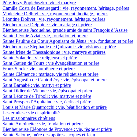
Père Jerzy Popiełuszko, vie et martyre
Camille Costa de Beauregard : vie, rayonnement, héritage, prières
Madeleine Delbrel : vie, rayonnement, héritage, prières
Léontine Dolivet : vie, rayonnement, héritage, prières
Bienheureuse Delphine : vie, mariage et prière
Bienheureuse Jacqueline, grande amie de saint François d’Assise
Sainte Léonie Aviat : vie, fondation et prière
Sainte Pauline du Cœur Agonisant de Jésus : vie, fondation et prière
Bienheureuse Stéphanie de Quinzani : vie, visions et prière
Sainte Irène de Thessalonique : vie, martyre et prières
Sainte Yolande : vie religieuse et prière
Saint Gatien de Tours : vie évangélisation et prière
Franz Stock : vie, aumônerie et prière
Sainte Clémence : mariage, vie religieuse et prière
Saint Augustin de Cantorbéry : vie, épiscopat et prière
Saint Barnabé : vie, martyr et prière
Saint Didier de Vienne : vie, épiscopat et prière
Saint Léonce de Tripoli : vie, martyre et prière
Saint Prosper d’Aquitaine : vie, écrits et prière
Louis et Marie Quattrocchi : vie, béatification et prière
Les ermites : vie et spiritualité
Les missionnaires chrétiens
Sainte Antoinette : vie, fondation et prière
Bienheureuse Eléonore de Provence : vie, règne et prière
Sainte Salomé, mère des apôtres Jacques et Jean