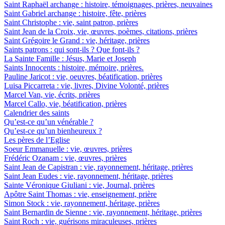
Saint Raphaël archange : histoire, témoignages, prières, neuvaines
Saint Gabriel archange : histoire, fête, prières
Saint Christophe : vie, saint patron, prières
Saint Jean de la Croix, vie, œuvres, poèmes, citations, prières
Saint Grégoire le Grand : vie, héritage, prières
Saints patrons : qui sont-ils ? Que font-ils ?
La Sainte Famille : Jésus, Marie et Joseph
Saints Innocents : histoire, mémoire, prières.
Pauline Jaricot : vie, oeuvres, béatification, prières
Luisa Piccarreta : vie, livres, Divine Volonté, prières
Marcel Van, vie, écrits, prières
Marcel Callo, vie, béatification, prières
Calendrier des saints
Qu’est-ce qu’un vénérable ?
Qu’est-ce qu’un bienheureux ?
Les pères de l’Eglise
Soeur Emmanuelle : vie, œuvres, prières
Frédéric Ozanam : vie, œuvres, prières
Saint Jean de Capistran : vie, rayonnement, héritage, prières
Saint Jean Eudes : vie, rayonnement, héritage, prières
Sainte Véronique Giuliani : vie, Journal, prières
Apôtre Saint Thomas : vie, enseignement, prière
Simon Stock : vie, rayonnement, héritage, prières
Saint Bernardin de Sienne : vie, rayonnement, héritage, prières
Saint Roch : vie, guérisons miraculeuses, prières