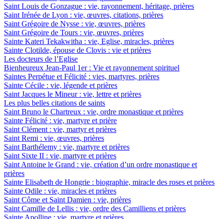
Saint Louis de Gonzague : vie, rayonnement, héritage, prières
Saint Irénée de Lyon : vie, œuvres, citations, prières
Saint Grégoire de Nysse : vie, œuvres, prières
Saint Grégoire de Tours : vie, œuvres, prières
Sainte Kateri Tekakwitha : vie, Eglise, miracles, prières
Sainte Clotilde, épouse de Clovis : vie et prières
Les docteurs de l’Eglise
Bienheureux Jean-Paul 1er : Vie et rayonnement spirituel
Saintes Perpétue et Félicité : vies, martyres, prières
Sainte Cécile : vie, légende et prières
Saint Jacques le Mineur : vie, lettre et prières
Les plus belles citations de saints
Saint Bruno le Chartreux : vie, ordre monastique et prières
Sainte Félicité : vie, martyre et prière
Saint Clément : vie, martyr et prières
Saint Remi : vie, œuvres, prières
Saint Barthélemy : vie, martyre et prières
Saint Sixte II : vie, martyre et prières
Saint Antoine le Grand : vie, création d’un ordre monastique et
prières
Sainte Elisabeth de Hongrie : biographie, miracle des roses et prières
Sainte Odile : vie, miracles et prières
Saint Côme et Saint Damien : vie, prières
Saint Camille de Lellis : vie, ordre des Camilliens et prières
Sainte Apolline : vie, martyre et prières