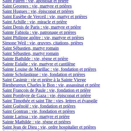
Saint Patern : vie, apostolat et prière
Saint Georges : vie, martyre et prières
Saint Hugues : vie, épiscopat et prières
Saint Eusèbe de Verceil : vie, martyr et prières
Saint Achille : vie, miracle et prière
Saint Denis de Paris : vie, martyre et prière
Sainte Fabiola : vie, patronage et prières
Saint Philippe apôtre : vie, martyre et prières
Simone Weil : vie, œuvres, citations, prières
Saint Sébastien, martyr romain
Saint Sébastien, martyr romain
Sainte Bathilde : vie, règne et prière
Sainte Eulalie : vie, martyre et cantilène
Sainte Louise de Marillac : vie, fondation et prières
Sainte Scholastique : vie, fondation et prières
Saint Casimir : vie et prière à la Sainte Vierge
Bienheureux Charles le Bon : vie, assassinat et prière
Saint François de Paule : vie, fondation et prière
Saint Porphyre de Gaza : vie, épiscopat et prière
Saint Timothée et saint Tite : vies, lettres et évangile
Saint Guénolé : vie, fondation et prières
Saint Gontran : vie, fondation et prières
Sainte Larissa : vie, martyre et prière
Sainte Mathilde : vie, règne et prières
Saint Jean de Dieu : vie, ordre hospitalier et prières