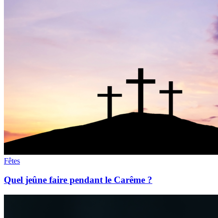
Fêtes
Quel jeûne faire pendant le Carême ?