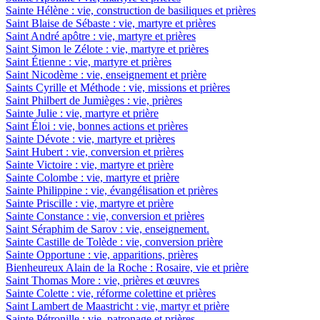
Sainte Hélène : vie, construction de basiliques et prières
Saint Blaise de Sébaste : vie, martyre et prières
Saint André apôtre : vie, martyre et prières
Saint Simon le Zélote : vie, martyre et prières
Saint Étienne : vie, martyre et prières
Saint Nicodème : vie, enseignement et prière
Saints Cyrille et Méthode : vie, missions et prières
Saint Philbert de Jumièges : vie, prières
Sainte Julie : vie, martyre et prière
Saint Éloi : vie, bonnes actions et prières
Sainte Dévote : vie, martyre et prières
Saint Hubert : vie, conversion et prières
Sainte Victoire : vie, martyre et prière
Sainte Colombe : vie, martyre et prière
Sainte Philippine : vie, évangélisation et prières
Sainte Priscille : vie, martyre et prière
Sainte Constance : vie, conversion et prières
Saint Séraphim de Sarov : vie, enseignement.
Sainte Castille de Tolède : vie, conversion prière
Sainte Opportune : vie, apparitions, prières
Bienheureux Alain de la Roche : Rosaire, vie et prière
Saint Thomas More : vie, prières et œuvres
Sainte Colette : vie, réforme colettine et prières
Saint Lambert de Maastricht : vie, martyr et prière
Sainte Pétronille : vie, patronage et prières