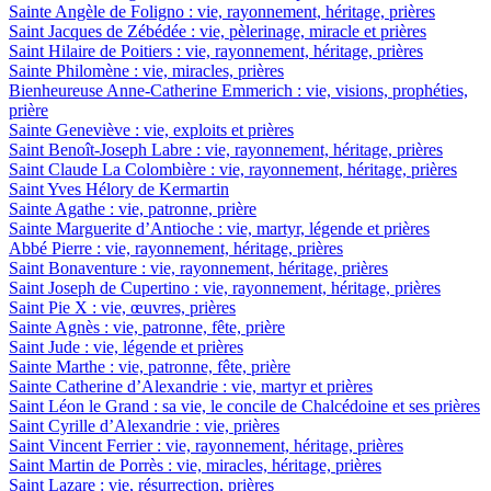
Sainte Angèle de Foligno : vie, rayonnement, héritage, prières
Saint Jacques de Zébédée : vie, pèlerinage, miracle et prières
Saint Hilaire de Poitiers : vie, rayonnement, héritage, prières
Sainte Philomène : vie, miracles, prières
Bienheureuse Anne-Catherine Emmerich : vie, visions, prophéties,
prière
Sainte Geneviève : vie, exploits et prières
Saint Benoît-Joseph Labre : vie, rayonnement, héritage, prières
Saint Claude La Colombière : vie, rayonnement, héritage, prières
Saint Yves Hélory de Kermartin
Sainte Agathe : vie, patronne, prière
Sainte Marguerite d’Antioche : vie, martyr, légende et prières
Abbé Pierre : vie, rayonnement, héritage, prières
Saint Bonaventure : vie, rayonnement, héritage, prières
Saint Joseph de Cupertino : vie, rayonnement, héritage, prières
Saint Pie X : vie, œuvres, prières
Sainte Agnès : vie, patronne, fête, prière
Saint Jude : vie, légende et prières
Sainte Marthe : vie, patronne, fête, prière
Sainte Catherine d’Alexandrie : vie, martyr et prières
Saint Léon le Grand : sa vie, le concile de Chalcédoine et ses prières
Saint Cyrille d’Alexandrie : vie, prières
Saint Vincent Ferrier : vie, rayonnement, héritage, prières
Saint Martin de Porrès : vie, miracles, héritage, prières
Saint Lazare : vie, résurrection, prières