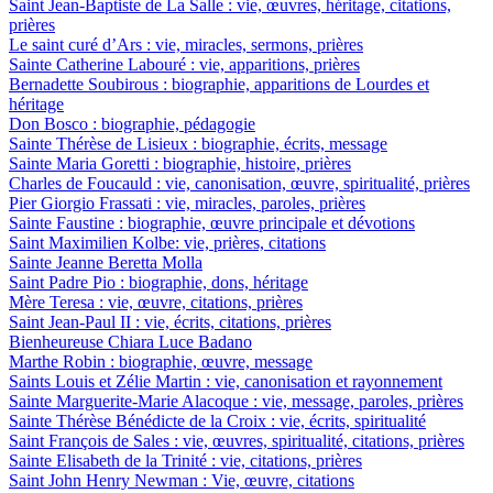
Saint Jean-Baptiste de La Salle : vie, œuvres, héritage, citations,
prières
Le saint curé d’Ars : vie, miracles, sermons, prières
Sainte Catherine Labouré : vie, apparitions, prières
Bernadette Soubirous : biographie, apparitions de Lourdes et
héritage
Don Bosco : biographie, pédagogie
Sainte Thérèse de Lisieux : biographie, écrits, message
Sainte Maria Goretti : biographie, histoire, prières
Charles de Foucauld : vie, canonisation, œuvre, spiritualité, prières
Pier Giorgio Frassati : vie, miracles, paroles, prières
Sainte Faustine : biographie, œuvre principale et dévotions
Saint Maximilien Kolbe: vie, prières, citations
Sainte Jeanne Beretta Molla
Saint Padre Pio : biographie, dons, héritage
Mère Teresa : vie, œuvre, citations, prières
Saint Jean-Paul II : vie, écrits, citations, prières
Bienheureuse Chiara Luce Badano
Marthe Robin : biographie, œuvre, message
Saints Louis et Zélie Martin : vie, canonisation et rayonnement
Sainte Marguerite-Marie Alacoque : vie, message, paroles, prières
Sainte Thérèse Bénédicte de la Croix : vie, écrits, spiritualité
Saint François de Sales : vie, œuvres, spiritualité, citations, prières
Sainte Elisabeth de la Trinité : vie, citations, prières
Saint John Henry Newman : Vie, œuvre, citations