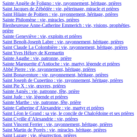
Sainte Angèle de Foligno : vie, rayonnement, héritage, prières
Saint Jacques de Zébédée : vie, pèlerinage, miracle et prières
Saint Hilaire de Poitiers : vie, rayonnement, héritage, prières
Sainte Philomène : vie, miracles, prières
Bienheureuse Anne-Catherine Emmerich : vie, visions, prophéties,
prière
Sainte Geneviève : vie, exploits et prières
Saint Benoît-Joseph Labre : vie, rayonnement, héritage, prières
Saint Claude La Colombière : vie, rayonnement, héritage, prières
Saint Yves Hélory de Kermartin
Sainte Agathe : vie, patronne, prière
Sainte Marguerite d’Antioche : vie, martyr, légende et prières
Abbé Pierre : vie, rayonnement, héritage, prières
Saint Bonaventure : vie, rayonnement, héritage, prières
Saint Joseph de Cupertino : vie, rayonnement, héritage, prières
Saint Pie X : vie, œuvres, prières
Sainte Agnès : vie, patronne, fête, prière
Saint Jude : vie, légende et prières
Sainte Marthe : vie, patronne, fête, prière
Sainte Catherine d’Alexandrie : vie, martyr et prières
Saint Léon le Grand : sa vie, le concile de Chalcédoine et ses prières
Saint Cyrille d’Alexandrie : vie, prières
Saint Vincent Ferrier : vie, rayonnement, héritage, prières
Saint Martin de Porrès : vie, miracles, héritage, prières
Saint Lazare : vie, résurrection, prières