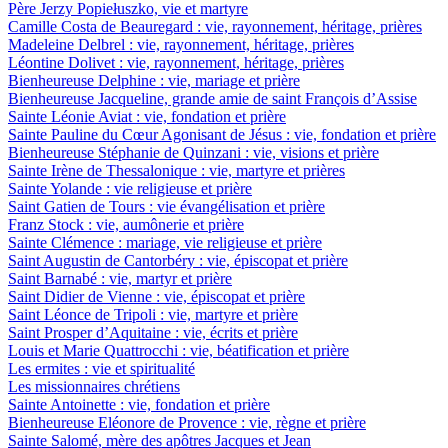
Père Jerzy Popiełuszko, vie et martyre
Camille Costa de Beauregard : vie, rayonnement, héritage, prières
Madeleine Delbrel : vie, rayonnement, héritage, prières
Léontine Dolivet : vie, rayonnement, héritage, prières
Bienheureuse Delphine : vie, mariage et prière
Bienheureuse Jacqueline, grande amie de saint François d’Assise
Sainte Léonie Aviat : vie, fondation et prière
Sainte Pauline du Cœur Agonisant de Jésus : vie, fondation et prière
Bienheureuse Stéphanie de Quinzani : vie, visions et prière
Sainte Irène de Thessalonique : vie, martyre et prières
Sainte Yolande : vie religieuse et prière
Saint Gatien de Tours : vie évangélisation et prière
Franz Stock : vie, aumônerie et prière
Sainte Clémence : mariage, vie religieuse et prière
Saint Augustin de Cantorbéry : vie, épiscopat et prière
Saint Barnabé : vie, martyr et prière
Saint Didier de Vienne : vie, épiscopat et prière
Saint Léonce de Tripoli : vie, martyre et prière
Saint Prosper d’Aquitaine : vie, écrits et prière
Louis et Marie Quattrocchi : vie, béatification et prière
Les ermites : vie et spiritualité
Les missionnaires chrétiens
Sainte Antoinette : vie, fondation et prière
Bienheureuse Eléonore de Provence : vie, règne et prière
Sainte Salomé, mère des apôtres Jacques et Jean