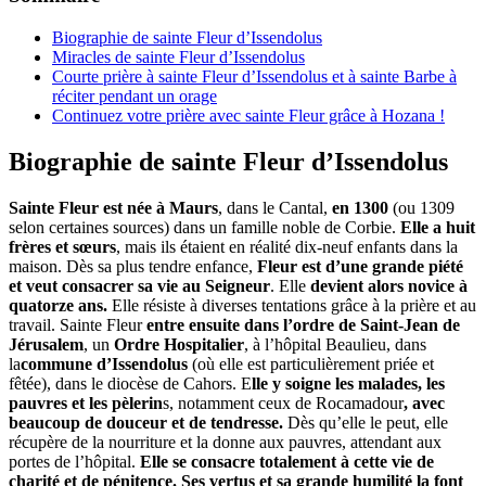
Biographie de sainte Fleur d’Issendolus
Miracles de sainte Fleur d’Issendolus
Courte prière à sainte Fleur d’Issendolus et à sainte Barbe à
réciter pendant un orage
Continuez votre prière avec sainte Fleur grâce à Hozana !
Biographie de sainte Fleur d’Issendolus
Sainte Fleur est née à Maurs
, dans le Cantal,
en 1300
(ou 1309
selon certaines sources) dans un famille noble de Corbie.
Elle a huit
frères et sœurs
, mais ils étaient en réalité dix-neuf enfants dans la
maison. Dès sa plus tendre enfance,
Fleur est d’une grande piété
et veut consacrer sa vie au Seigneur
. Elle
devient alors novice à
quatorze ans.
Elle résiste à diverses tentations grâce à la prière et au
travail. Sainte Fleur
entre ensuite dans l’ordre de Saint-Jean de
Jérusalem
, un
Ordre Hospitalier
, à l’hôpital Beaulieu, dans
la
commune d’Issendolus
(où elle est particulièrement priée et
fêtée), dans le diocèse de Cahors. E
lle y soigne les malades, les
pauvres et les pèlerin
s, notamment ceux de Rocamadour
, avec
beaucoup de douceur et de tendresse.
Dès qu’elle le peut, elle
récupère de la nourriture et la donne aux pauvres, attendant aux
portes de l’hôpital.
Elle se consacre totalement à cette vie de
charité et de pénitence. Ses vertus et sa grande humilité la font