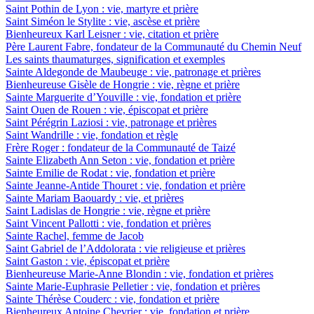
Saint Pothin de Lyon : vie, martyre et prière
Saint Siméon le Stylite : vie, ascèse et prière
Bienheureux Karl Leisner : vie, citation et prière
Père Laurent Fabre, fondateur de la Communauté du Chemin Neuf
Les saints thaumaturges, signification et exemples
Sainte Aldegonde de Maubeuge : vie, patronage et prières
Bienheureuse Gisèle de Hongrie : vie, règne et prière
Sainte Marguerite d’Youville : vie, fondation et prière
Saint Ouen de Rouen : vie, épiscopat et prière
Saint Pérégrin Laziosi : vie, patronage et prières
Saint Wandrille : vie, fondation et règle
Frère Roger : fondateur de la Communauté de Taizé
Sainte Elizabeth Ann Seton : vie, fondation et prière
Sainte Emilie de Rodat : vie, fondation et prière
Sainte Jeanne-Antide Thouret : vie, fondation et prière
Sainte Mariam Baouardy : vie, et prières
Saint Ladislas de Hongrie : vie, règne et prière
Saint Vincent Pallotti : vie, fondation et prières
Sainte Rachel, femme de Jacob
Saint Gabriel de l’Addolorata : vie religieuse et prières
Saint Gaston : vie, épiscopat et prière
Bienheureuse Marie-Anne Blondin : vie, fondation et prières
Sainte Marie-Euphrasie Pelletier : vie, fondation et prières
Sainte Thérèse Couderc : vie, fondation et prière
Bienheureux Antoine Chevrier : vie, fondation et prière