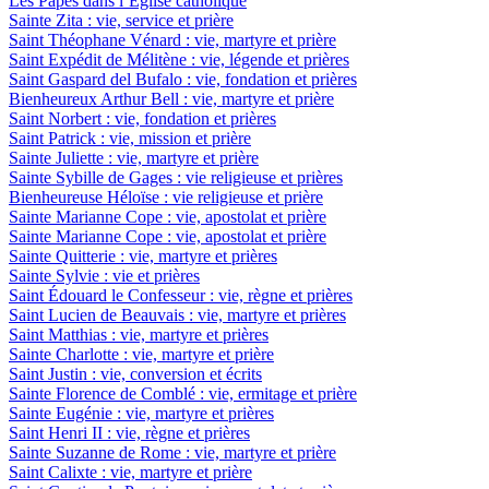
Les Papes dans l’Eglise catholique
Sainte Zita : vie, service et prière
Saint Théophane Vénard : vie, martyre et prière
Saint Expédit de Mélitène : vie, légende et prières
Saint Gaspard del Bufalo : vie, fondation et prières
Bienheureux Arthur Bell : vie, martyre et prière
Saint Norbert : vie, fondation et prières
Saint Patrick : vie, mission et prière
Sainte Juliette : vie, martyre et prière
Sainte Sybille de Gages : vie religieuse et prières
Bienheureuse Héloïse : vie religieuse et prière
Sainte Marianne Cope : vie, apostolat et prière
Sainte Marianne Cope : vie, apostolat et prière
Sainte Quitterie : vie, martyre et prières
Sainte Sylvie : vie et prières
Saint Édouard le Confesseur : vie, règne et prières
Saint Lucien de Beauvais : vie, martyre et prières
Saint Matthias : vie, martyre et prières
Sainte Charlotte : vie, martyre et prière
Saint Justin : vie, conversion et écrits
Sainte Florence de Comblé : vie, ermitage et prière
Sainte Eugénie : vie, martyre et prières
Saint Henri II : vie, règne et prières
Sainte Suzanne de Rome : vie, martyre et prière
Saint Calixte : vie, martyre et prière