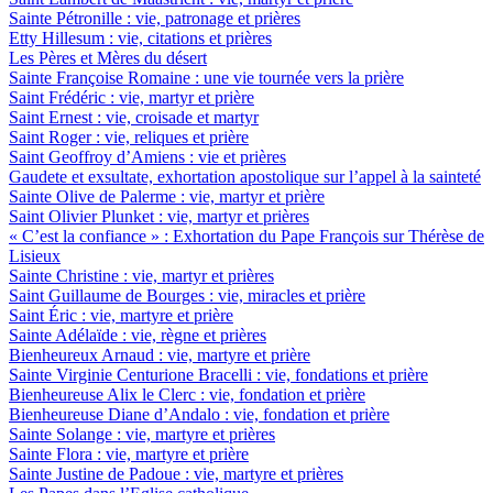
Sainte Pétronille : vie, patronage et prières
Etty Hillesum : vie, citations et prières
Les Pères et Mères du désert
Sainte Françoise Romaine : une vie tournée vers la prière
Saint Frédéric : vie, martyr et prière
Saint Ernest : vie, croisade et martyr
Saint Roger : vie, reliques et prière
Saint Geoffroy d’Amiens : vie et prières
Gaudete et exsultate, exhortation apostolique sur l’appel à la sainteté
Sainte Olive de Palerme : vie, martyr et prière
Saint Olivier Plunket : vie, martyr et prières
« C’est la confiance » : Exhortation du Pape François sur Thérèse de
Lisieux
Sainte Christine : vie, martyr et prières
Saint Guillaume de Bourges : vie, miracles et prière
Saint Éric : vie, martyre et prière
Sainte Adélaïde : vie, règne et prières
Bienheureux Arnaud : vie, martyre et prière
Sainte Virginie Centurione Bracelli : vie, fondations et prière
Bienheureuse Alix le Clerc : vie, fondation et prière
Bienheureuse Diane d’Andalo : vie, fondation et prière
Sainte Solange : vie, martyre et prières
Sainte Flora : vie, martyre et prière
Sainte Justine de Padoue : vie, martyre et prières