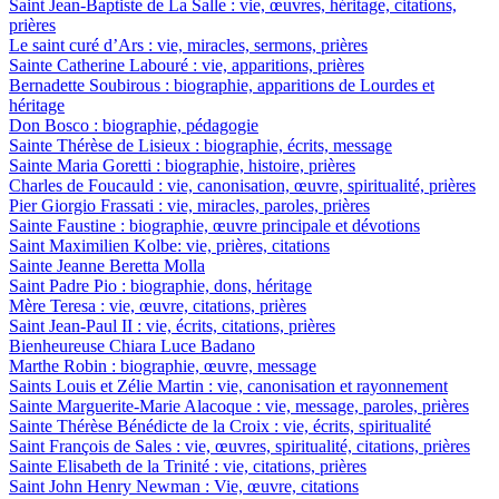
Saint Jean-Baptiste de La Salle : vie, œuvres, héritage, citations,
prières
Le saint curé d’Ars : vie, miracles, sermons, prières
Sainte Catherine Labouré : vie, apparitions, prières
Bernadette Soubirous : biographie, apparitions de Lourdes et
héritage
Don Bosco : biographie, pédagogie
Sainte Thérèse de Lisieux : biographie, écrits, message
Sainte Maria Goretti : biographie, histoire, prières
Charles de Foucauld : vie, canonisation, œuvre, spiritualité, prières
Pier Giorgio Frassati : vie, miracles, paroles, prières
Sainte Faustine : biographie, œuvre principale et dévotions
Saint Maximilien Kolbe: vie, prières, citations
Sainte Jeanne Beretta Molla
Saint Padre Pio : biographie, dons, héritage
Mère Teresa : vie, œuvre, citations, prières
Saint Jean-Paul II : vie, écrits, citations, prières
Bienheureuse Chiara Luce Badano
Marthe Robin : biographie, œuvre, message
Saints Louis et Zélie Martin : vie, canonisation et rayonnement
Sainte Marguerite-Marie Alacoque : vie, message, paroles, prières
Sainte Thérèse Bénédicte de la Croix : vie, écrits, spiritualité
Saint François de Sales : vie, œuvres, spiritualité, citations, prières
Sainte Elisabeth de la Trinité : vie, citations, prières
Saint John Henry Newman : Vie, œuvre, citations