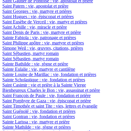
Saint Gautier de Pontoise : vie, apostolat et prière
Saint Patern : vie, apostolat et prière
Saint Georges : vie, martyre et prières
Saint Hugues : vie, épiscopat et prières
Saint Eusèbe de Verceil : vie, martyr et prières
Saint Achille : vie, miracle et prière
Saint Denis de Paris : vie, martyre et prière
Sainte Fabiola : vie, patronage et prières
Saint Philippe apôtre : vie, martyre et prières
Simone Weil : vie, œuvres, citations, prières
Saint Sébastien, martyr romain
Saint Sébastien, martyr romain
Sainte Bathilde : vie, règne et prière
Sainte Eulalie : vie, martyre et cantilène
Sainte Louise de Marillac : vie, fondation et prières
Sainte Scholastique : vie, fondation et prières
Saint Casimir : vie et prière à la Sainte Vierge
Bienheureux Charles le Bon : vie, assassinat et prière
Saint François de Paule : vie, fondation et prière
Saint Porphyre de Gaza : vie, épiscopat et prière
Saint Timothée et saint Tite : vies, lettres et évangile
Saint Guénolé : vie, fondation et prières
Saint Gontran : vie, fondation et prières
Sainte Larissa : vie, martyre et prière
Sainte Mathilde : vie, règne et prières