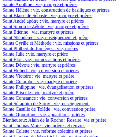
Sainte Apolline : vie, martyre et prières
Sainte Hélène : vie, construction de basiliques et prières
Saint Blaise de Sébaste : vie, martyre et prières
Saint André apôtre : vie, martyre et prières
Saint Simon le Zélote : vie, martyre et prières
Saint Étienne : vie, martyre et prières
Saint Nicodème : vie, enseignement et prière
Saints Cyrille et Méthode : vie, missions et prières
Saint Philbert de Jumièges : vie, prières
Sainte Julie : vie, martyre et prière
Saint Éloi : vie, bonnes actions et prières
Sainte Dévote : vie, martyre et prières
Saint Hubert : vie, conversion et prières
Sainte Victoire : vie, martyre et prière
Sainte Colombe : vie, martyre et prière
Sainte Philippine : vie, évangélisation et prières
Sainte Priscille : vie, martyre et prière
Sainte Constance : vie, conversion et prières
Saint Séraphim de Sarov : vie, enseignement.
Sainte Castille de Tolède : vie, conversion prière
Sainte Opportune : vie, apparitions, prières
Bienheureux Alain de la Roche : Rosaire, vie et prière
Saint Thomas More : vie, prières et œuvres
Sainte Colette : vie, réforme colettine et prières
Saint Lambert de Maastricht : vie, martyr et prière