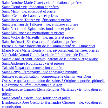
Saint Antoine-Marie Claret : vie, fondation et prières
Saint Cloud : vie, fondation et prières
Saint Malo : vie, épiscopat et prière
Sainte Céline de Laon : vie et prières
Saint Brice de Tours : vie, épiscopat et prières
Saint Germain de Talloires : vie, ermitage et prière
Saint Nectaire d’Égine : vie, fondation et prière
Saint Silouane : vie monastique et prières
Saint Victor de Marseille : vie, martyre et prière
Saint Josémaria Escriva : vie, fondation et prières
Pierre Goursat : fondateur de la Communauté de l’Emmanuel
Marie Noël (Marie Rouget) : vie, rayonnement, héritage, prières
Vénérable Antoni Gaudi, la vie de “l’architecte de Dieu”
Sainte Anne et saint Joachim, parents de la Sainte Vierge Marie
Saint Alphonse Rodriguez : vie et prières
Takashi Nagaï : vie, conversion et prière
Saint Denys l’Aréopagite : vie et passage biblique
Sainteté et sanctification : comprendre le chemin vers Dieu
Qu'est ce que la communion des saints ? Origine et portée spirituelle
Biographie du Père Emmanuel d’Alzon
Bienheureuse Carmen Elena Rendiles Martinez : vie, fondation et
prière
Saint André Bessette : vie, fondation et prière
Bienheureux José Grégorio Hernandez Cisneros : vie, vocation et
canonisation