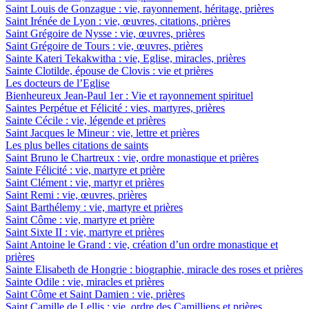
Saint Louis de Gonzague : vie, rayonnement, héritage, prières
Saint Irénée de Lyon : vie, œuvres, citations, prières
Saint Grégoire de Nysse : vie, œuvres, prières
Saint Grégoire de Tours : vie, œuvres, prières
Sainte Kateri Tekakwitha : vie, Eglise, miracles, prières
Sainte Clotilde, épouse de Clovis : vie et prières
Les docteurs de l’Eglise
Bienheureux Jean-Paul 1er : Vie et rayonnement spirituel
Saintes Perpétue et Félicité : vies, martyres, prières
Sainte Cécile : vie, légende et prières
Saint Jacques le Mineur : vie, lettre et prières
Les plus belles citations de saints
Saint Bruno le Chartreux : vie, ordre monastique et prières
Sainte Félicité : vie, martyre et prière
Saint Clément : vie, martyr et prières
Saint Remi : vie, œuvres, prières
Saint Barthélemy : vie, martyre et prières
Saint Côme : vie, martyre et prière
Saint Sixte II : vie, martyre et prières
Saint Antoine le Grand : vie, création d’un ordre monastique et
prières
Sainte Elisabeth de Hongrie : biographie, miracle des roses et prières
Sainte Odile : vie, miracles et prières
Saint Côme et Saint Damien : vie, prières
Saint Camille de Lellis : vie, ordre des Camilliens et prières