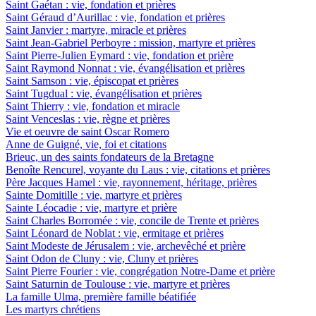
Saint Gaétan : vie, fondation et prières
Saint Géraud d’Aurillac : vie, fondation et prières
Saint Janvier : martyre, miracle et prières
Saint Jean-Gabriel Perboyre : mission, martyre et prières
Saint Pierre-Julien Eymard : vie, fondation et prière
Saint Raymond Nonnat : vie, évangélisation et prières
Saint Samson : vie, épiscopat et prières
Saint Tugdual : vie, évangélisation et prières
Saint Thierry : vie, fondation et miracle
Saint Venceslas : vie, règne et prières
Vie et oeuvre de saint Oscar Romero
Anne de Guigné, vie, foi et citations
Brieuc, un des saints fondateurs de la Bretagne
Benoîte Rencurel, voyante du Laus : vie, citations et prières
Père Jacques Hamel : vie, rayonnement, héritage, prières
Sainte Domitille : vie, martyre et prières
Sainte Léocadie : vie, martyre et prière
Saint Charles Borromée : vie, concile de Trente et prières
Saint Léonard de Noblat : vie, ermitage et prières
Saint Modeste de Jérusalem : vie, archevêché et prière
Saint Odon de Cluny : vie, Cluny et prières
Saint Pierre Fourier : vie, congrégation Notre-Dame et prière
Saint Saturnin de Toulouse : vie, martyre et prières
La famille Ulma, première famille béatifiée
Les martyrs chrétiens