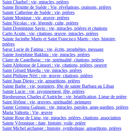
Saint Charbel : vie, miracles, prières
Sainte Brigitte de Suède : Vie, révélations, oraisons, prières
Sainte Catherine de Suède : vie, prières
Sainte Monique : vie, œuvre, prières
Saint Nicolas : vie, légende, culte, prières
Saint Dominique Savio : vie, miracles, prières et citations
Carlo Acutis : vie, citations, œuvre, miracles, prières
Sainte Jacinthe Marto et Saint Francisco Marto : vies, histoire,
prières
Sœur Lucie de Fatima : vie, écrits, prophéties, message
Sainte Joséphine Bakhita : vie, miracles, prières
Claire de Castelbajac : vie, spiritualité, citations, prières
Saint Alphonse de Liguori : vie, citations, prières, oeuvre
Saint Gérard Majella : vie, miracles, prières
Saint Philippe Néri : vie, œuvre, citations, prières
Saint Juan Diego : vie, apparitions, prières
Sainte Barbe : vie, pompiers, fête de sainte Barbara au Liban
Sainte Lucie : vie, rayonnement, fête, prières
Bienheureux Charles d’Autriche : vie, béatification, Ligue de prière
Saint Jérôme : vie, œuvres, spiritualité, peintures
Sainte Gemma Galgani : vie, miracles, paroles, ange-gardien, prières
Maria Valtorta : Vie, œuvre
Sainte Rose de Lima, vie, miracles, prières, citations, association
Sainte Véronique : date, histoire, voile, prière
Saint Michel archange : histoire, symbolique, apparitions, prières