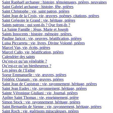
Saint Raphaël archange : histoire, témoignages, prières, neuvaines
Saint Gabriel archange : histoire, fête, prières
Saint Christophe : vie, saint patron, prières
Saint Jean de la Croix, vie, œuvres, poèmes, citations, prières
Saint Grégoire le Grand : vie, héritage, prières
Saints patrons : qui sont-ils ? Que font-ils ?
La Sainte Famille : Jésus, Marie et Joseph
Saints Innocents : histoire, mémoire, prières.
Pauline Jaricot : vie, oeuvres, béatification, prières
Luisa Piccarreta : vie, livres, Divine Volonté, prières
Marcel Van, vie, écrits, prières
Marcel Callo, vie, béatification, prières
Calendrier des saints
Qu’est-ce qu’un vénérable ?
Qu’est-ce qu’un bienheureux ?
Les pères de l’Eglise
Soeur Emmanuelle : vie, œuvres, prières
Frédéric Ozanam : vie, œuvres, prières
Saint Jean de Capistran : vie, rayonnement, héritage, prières
Saint Jean Eudes : vie, rayonnement, héritage, prières
Sainte Véronique Giuliani : vie, Journal, prières
Apôtre Saint Thomas : vie, enseignement, prière
Simon Stock : vie, rayonnement, héritage, prières
Saint Bernardin de Sienne : vie, rayonnement, héritage, prières
Saint Roch : vie, guérisons miraculeuses, prières