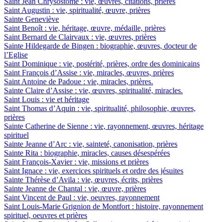
Saint Jean Chrysostome : vie, œuvres, citations, prières
Saint Augustin : vie, spiritualité, œuvre, prières
Sainte Geneviève
Saint Benoît : vie, héritage, œuvre, médaille, prières
Saint Bernard de Clairvaux : vie, œuvres, prières
Sainte Hildegarde de Bingen : biographie, œuvres, docteur de
l’Eglise
Saint Dominique : vie, postérité, prières, ordre des dominicains
Saint François d’Assise : vie, miracles, œuvres, prières
Saint Antoine de Padoue : vie, miracles, prières.
Sainte Claire d’Assise : vie, œuvres, spiritualité, miracles.
Saint Louis : vie et héritage
Saint Thomas d’Aquin : vie, spiritualité, philosophie, œuvres,
prières
Sainte Catherine de Sienne : vie, rayonnement, œuvres, héritage
spirituel
Sainte Jeanne d’Arc : vie, sainteté, canonisation, prières
Sainte Rita : biographie, miracles, causes désespérées
Saint François-Xavier : vie, missions et prières
Saint Ignace : vie, exercices spirituels et ordre des jésuites
Sainte Thérèse d’Avila : vie, œuvres, écrits, prières
Sainte Jeanne de Chantal : vie, œuvre, prières
Saint Vincent de Paul : vie, oeuvres, rayonnement
Saint Louis-Marie Grignion de Montfort : histoire, rayonnement
spirituel, oeuvres et prières