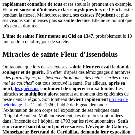
rapidement connaître de tous
et ses sœurs la prennent en exemple.
Fleur
vit souvent d’intenses extases mystiques
lors de l’Eucharistie
pendant la messe. Malheureusement,
ses extases l’épuisent
et plus
ses visions sont intenses plus
sa santé décline
. Elle ne se nourrit que
très peu et dort mal.
L’âme de sainte Fleur monte au Ciel en 1347
, probablement le 13
juin ou le 5 octobre, jour de sa fête.
Miracles de sainte Fleur d’Issendolus
On raconte que lors de ses extases,
sainte Fleur recevait le don de
soulager et de guérir.
En effet, d'après des témoignages d’archives
“
des paralytiques, des fiévreux chroniques, des mères stériles ou en
mal de couches
” ont tous retrouvé la santé. Par ailleurs,
après sa
mort,
les guérisons
continuent de s’opérer sur sa tombe.
Les
miracles
se multiplient alors
, surtout au moment des épidémies de
peste dans la région. Son tombeau
devient rapidement
un lieu de
pèlerinage
. Le 11 juin 1360, l’abbé de Figeac demande
l’exhumation de son corps et l’exposition de ses reliques dans
l’hôpital Beaulieu. Malheureusement, ces dernières sont brûlées
dans l’incendie de l’hôpital en 1793 par les révolutionnaires.
Seuls
son crâne et son tibia ont pu être sauvés. L’évêque de Cahors,
Monseigneur Bertrand de Cardaillac, demanda leur exposition