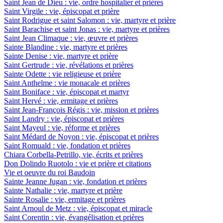
Saint Jean de Dieu : vie, ordre hospitalier et prières
Saint Virgile : vie, épiscopat et prière
Saint Rodrigue et saint Salomon : vie, martyre et prière
Saint Barachise et saint Jonas : vie, martyre et prières
Saint Jean Climaque : vie, œuvre et prières
Sainte Blandine : vie, martyre et prières
Sainte Denise : vie, martyre et prière
Saint Gertrude : vie, révélations et prières
Sainte Odette : vie religieuse et prière
Saint Anthelme : vie monacale et prières
Saint Boniface : vie, épiscopat et martyr
Saint Hervé : vie, ermitage et prières
Saint Jean-François Régis : vie, mission et prières
Saint Landry : vie, épiscopat et prières
Saint Mayeul : vie, réforme et prières
Saint Médard de Noyon : vie, épiscopat et prières
Saint Romuald : vie, fondation et prières
Chiara Corbella-Petrillo, vie, écrits et prières
Don Dolindo Ruotolo : vie et prière et citations
Vie et oeuvre du roi Baudoin
Sainte Jeanne Jugan : vie, fondation et prières
Sainte Nathalie : vie, martyre et prière
Sainte Rosalie : vie, ermitage et prières
Saint Arnoul de Metz : vie, épiscopat et miracle
Saint Corentin : vie, évangélisation et prières