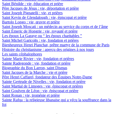
Saint Bénilde : vie, éducation et prière
Père Jacques de Jésus : vie, déportation et prière
Saint Joseph Pignatelli : vie, et prières
Saint Kevin de Glendalough : vie, épiscopat et prière
Bartolo Longo : vie, œuvre et prière
Saint Joseph Moscati : un médecin au service du corps et de l’âme
Saint Émeric de Hongrie : vie, royauté et prière
Les époux La Garaye ou “ les époux charitables ”
Saint Michel Garicoïts : vie, fondation et prières
Bienheureux Henri Planchat, prêtre martyr de la commune de Paris
Histoire du christianisme : aperçu des origines à nos jours
Les saints céphalophores
Sainte Marie Rivier : vie, fondation et prières
Sainte Radegonde : vie, fondation et prière
Biographie du Bon Larron, saint Dismas
Saint Jacques de la Marche : vie et prière
Père Henri Caffarel, fondateur des Équipes Notre-Dame
Sainte Gertrude de Nivelles : vie, fondation et prière
Saint Martial de Limoges : vie, épiscopat et prières
Saint Goulven de Léon : vie, épiscopat et prière
Saint Ronan : vie, troménie et prière
Sainte Rafqa : la religieuse libanaise qui a vécu la souffrance dans la
foi