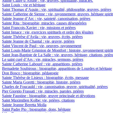
Sainte Claire d’Assise : vie, œuvres, spiritualité, miracles.
Saint Louis : vie et héritage
Saint Thomas d’Aquin : vie, spiritualité, philosophie, œuvres, prières
Sainte Catherine de Sienne : vie, rayonnement, œuvres, héritage spirit
Sainte Jeanne d’Arc : vie, sainteté, canonisation, prières
Sainte Rita : biographie, miracles, causes désespérées
Saint François-Xavier : vie, missions et prières
Saint Ignace : vie, exercices spirituels et ordre des jésuites
Sainte Thérèse d’Avila : vie, œuvres, écrits, prières
Sainte Jeanne de Chantal : vie, œuvre, prières
Saint Vincent de Paul : vie, oeuvres, rayonnement
Saint Louis-Marie Grignion de Montfort : histoire, rayonnement spiritu
Saint Jean-Baptiste de La Salle : vie, œuvres, héritage, citations, prièr
Le saint curé d’Ars : vie, miracles, sermons, prières
Sainte Catherine Labouré : vie, apparitions, prières
Bernadette Soubirous : biographie, apparitions de Lourdes et héritage
Don Bosco : biographie, pédagogie
Sainte Thérèse de Lisieux : biographie, écrits, message
Sainte Maria Goretti : biographie, histoire, prières
Charles de Foucauld : vie, canonisation, œuvre, spiritualité, prières
Pier Giorgio Frassati : vie, miracles, paroles, prières
Sainte Faustine : biographie, œuvre principale et dévotions
Saint Maximilien Kolbe: vie, prières, citations
Sainte Jeanne Beretta Molla
Saint Padre Pio : biographie, dons, héritage