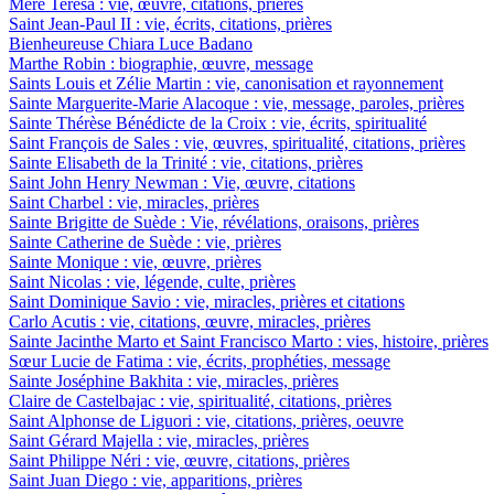
Mère Teresa : vie, œuvre, citations, prières
Saint Jean-Paul II : vie, écrits, citations, prières
Bienheureuse Chiara Luce Badano
Marthe Robin : biographie, œuvre, message
Saints Louis et Zélie Martin : vie, canonisation et rayonnement
Sainte Marguerite-Marie Alacoque : vie, message, paroles, prières
Sainte Thérèse Bénédicte de la Croix : vie, écrits, spiritualité
Saint François de Sales : vie, œuvres, spiritualité, citations, prières
Sainte Elisabeth de la Trinité : vie, citations, prières
Saint John Henry Newman : Vie, œuvre, citations
Saint Charbel : vie, miracles, prières
Sainte Brigitte de Suède : Vie, révélations, oraisons, prières
Sainte Catherine de Suède : vie, prières
Sainte Monique : vie, œuvre, prières
Saint Nicolas : vie, légende, culte, prières
Saint Dominique Savio : vie, miracles, prières et citations
Carlo Acutis : vie, citations, œuvre, miracles, prières
Sainte Jacinthe Marto et Saint Francisco Marto : vies, histoire, prières
Sœur Lucie de Fatima : vie, écrits, prophéties, message
Sainte Joséphine Bakhita : vie, miracles, prières
Claire de Castelbajac : vie, spiritualité, citations, prières
Saint Alphonse de Liguori : vie, citations, prières, oeuvre
Saint Gérard Majella : vie, miracles, prières
Saint Philippe Néri : vie, œuvre, citations, prières
Saint Juan Diego : vie, apparitions, prières