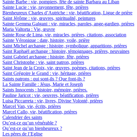
Sainte Barbe : vie, pompiers, fête de sainte Barbara au Liban
Sainte Lucie : vie, rayonnement, fête, prières
Bienheureux Charles d’Autriche : vie, béatification, Ligue de prière
Saint Jérôme : vie, œuvres, spiritualité, peintures
Sainte Gemma Galgani : vie, miracles, paroles, ange-gardien, prières
Maria Valtorta : Vie, œuvre
Sainte Rose de Lima, vie, miracles, prières, citations, association
Sainte Véronique : date, histoire, voile, prière
Saint Michel archange : histoire, symbolique, apparitions, prières
Saint Raphaël archange : histoire, témoignages, prières, neuvaines
Saint Gabriel archange : histoire, fête, prières
Saint Christophe : vie, saint patron, prières
Saint Jean de la Croix, vie, œuvres, poèmes, citations, prières
Saint Grégoire le Grand : vie, héritage, prières
Saints patrons : qui sont-ils ? Que font-ils ?
La Sainte Famille : Jésus, Marie et Joseph
Saints Innocents : histoire, mémoire, prières.
Pauline Jaricot : vie, oeuvres, béatification, prières
Luisa Piccarreta : vie, livres, Divine Volonté, prières
Marcel Van, vie, écrits, prières
Marcel Callo, vie, béatification, prières
Calendrier des saints
Qu’est-ce qu’un vénérable ?
Qu’est-ce qu’un bienheureux ?
Les pères de l’Eglise