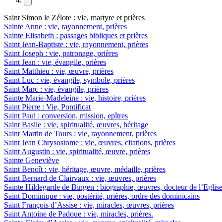
Saint Simon le Zélote : vie, martyre et prières
Sainte Anne : vie, rayonnement, prières
Sainte Elisabeth : passages bibliques et prières
Saint Jean-Baptiste : vie, rayonnement, prières
Saint Joseph : vie, patronage, prières
Saint Jean : vie, évangile, prières
Saint Matthieu : vie, œuvre, prières
Saint Luc : vie, évangile, symbole, prières
Saint Marc : vie, évangile, prières
Sainte Marie-Madeleine : vie, histoire, prières
Saint Pierre : Vie, Pontificat
Saint Paul : conversion, mission, epîtres
Saint Basile : vie, spiritualité, œuvres, héritage
Saint Martin de Tours : vie, rayonnement, prières
Saint Jean Chrysostome : vie, œuvres, citations, prières
Saint Augustin : vie, spiritualité, œuvre, prières
Sainte Geneviève
Saint Benoît : vie, héritage, œuvre, médaille, prières
Saint Bernard de Clairvaux : vie, œuvres, prières
Sainte Hildegarde de Bingen : biographie, œuvres, docteur de l’Eglis
Saint Dominique : vie, postérité, prières, ordre des dominicains
Saint François d’Assise : vie, miracles, œuvres, prières
Saint Antoine de Padoue : vie, miracles, prières.