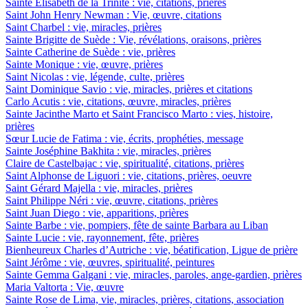
Sainte Elisabeth de la Trinité : vie, citations, prières
Saint John Henry Newman : Vie, œuvre, citations
Saint Charbel : vie, miracles, prières
Sainte Brigitte de Suède : Vie, révélations, oraisons, prières
Sainte Catherine de Suède : vie, prières
Sainte Monique : vie, œuvre, prières
Saint Nicolas : vie, légende, culte, prières
Saint Dominique Savio : vie, miracles, prières et citations
Carlo Acutis : vie, citations, œuvre, miracles, prières
Sainte Jacinthe Marto et Saint Francisco Marto : vies, histoire,
prières
Sœur Lucie de Fatima : vie, écrits, prophéties, message
Sainte Joséphine Bakhita : vie, miracles, prières
Claire de Castelbajac : vie, spiritualité, citations, prières
Saint Alphonse de Liguori : vie, citations, prières, oeuvre
Saint Gérard Majella : vie, miracles, prières
Saint Philippe Néri : vie, œuvre, citations, prières
Saint Juan Diego : vie, apparitions, prières
Sainte Barbe : vie, pompiers, fête de sainte Barbara au Liban
Sainte Lucie : vie, rayonnement, fête, prières
Bienheureux Charles d’Autriche : vie, béatification, Ligue de prière
Saint Jérôme : vie, œuvres, spiritualité, peintures
Sainte Gemma Galgani : vie, miracles, paroles, ange-gardien, prières
Maria Valtorta : Vie, œuvre
Sainte Rose de Lima, vie, miracles, prières, citations, association