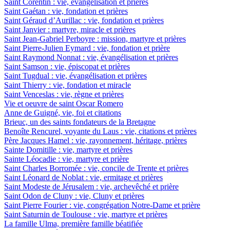
Saint Corentin : vie, évangélisation et prières
Saint Gaétan : vie, fondation et prières
Saint Géraud d’Aurillac : vie, fondation et prières
Saint Janvier : martyre, miracle et prières
Saint Jean-Gabriel Perboyre : mission, martyre et prières
Saint Pierre-Julien Eymard : vie, fondation et prière
Saint Raymond Nonnat : vie, évangélisation et prières
Saint Samson : vie, épiscopat et prières
Saint Tugdual : vie, évangélisation et prières
Saint Thierry : vie, fondation et miracle
Saint Venceslas : vie, règne et prières
Vie et oeuvre de saint Oscar Romero
Anne de Guigné, vie, foi et citations
Brieuc, un des saints fondateurs de la Bretagne
Benoîte Rencurel, voyante du Laus : vie, citations et prières
Père Jacques Hamel : vie, rayonnement, héritage, prières
Sainte Domitille : vie, martyre et prières
Sainte Léocadie : vie, martyre et prière
Saint Charles Borromée : vie, concile de Trente et prières
Saint Léonard de Noblat : vie, ermitage et prières
Saint Modeste de Jérusalem : vie, archevêché et prière
Saint Odon de Cluny : vie, Cluny et prières
Saint Pierre Fourier : vie, congrégation Notre-Dame et prière
Saint Saturnin de Toulouse : vie, martyre et prières
La famille Ulma, première famille béatifiée