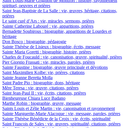
Saint Louis-Marie Grignion de Montfort : histoire, rayonnement
spirituel, oeuvres et prières
Saint Jean-Baptiste de La Salle : vie, œuvres, héritage, citations,
prières
Le saint curé d’Ars : vie, miracles, sermons, prières
Sainte Catherine Labouré : vie, apparitions, prières
Bernadette Soubirous : biographie, apparitions de Lourdes et
héritage
Don Bosco : biographie, pédagogie
Sainte Thérèse de Lisieux : biographie, écrits, message
Sainte Maria Goretti : biographie, histoire, prières
Charles de Foucauld : vie, canonisation, œuvre, spiritualité, prières
Pier Giorgio Frassati : vie, miracles, paroles, prières
Sainte Faustine : biographie, œuvre principale et dévotions
Saint Maximilien Kolbe: vie, prières, citations
Sainte Jeanne Beretta Molla
Saint Padre Pio : biographie, dons, héritage
Mère Teresa : vie, œuvre, citations, prières
Saint Jean-Paul II : vie, écrits, citations, prières
Bienheureuse Chiara Luce Badano
Marthe Robin : biographie, œuvre, message
Saints Louis et Zélie Martin : vie, canonisation et rayonnement
Sainte Marguerite-Marie Alacoque : vie, message, paroles, prières
Sainte Thérèse Bénédicte de la Croix : vie, écrits, spiritualité
Saint François de Sales : vie, œuvres, spiritualité, citations, prières