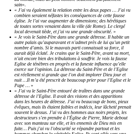
sain
».
«
J’ai vu également la relation entre les deux papes … J’ai vu
combien seraient néfastes les conséquences de cette fausse
église. Je l’ai vue augmenter de dimensions; des hérétiques
de toutes sortes venaient dans la ville (de Rome). Le clergé
local devenait tiède, et j’ai vu une grande obscurité.
»
«
Je vois le Saint-Père dans une grande détresse. Il habite un
autre palais qu’auparavant et n’admet près de lui qu’un petit
nombre d’amis. Si le mauvais parti connaissait sa force, il
aurait déjà éclaté. Je crains que le Saint-Père, avant sa mort,
n’ait encore bien des tribulations à souffrir. Je vois la fausse
Eglise de ténèbres en progrès et la funeste influence qu’elle
exerce sur l’opinion. La détresse du Saint-Père et de l’Eglise
est réellement si grande que l’on doit implorer Dieu jour et
nuit …Il m’a été prescrit de beaucoup prier pour l’Eglise et le
Pape …
»
«
J’ai vu le Saint-Père entouré de traîtres dans une grande
détresse de l’Eglise. Il avait des visions et des apparitions
dans les heures de détresse. J’ai vu beaucoup de bons, pieux
évêques, mais ils étaient faibles et indécis, leur lâcheté prenait
souvent le dessus. J’ai vu des hommes aux noirs projets, les
destructeurs s’en prendre à l’Église de Pierre, Marie debout
avec son manteau sur elle, et les ennemis de Dieu mis en
fuite… Puis j’ai vu l’obscurité se répandre partout et les
hommes chercher la véritable Eglise. Ils sont allés vers une