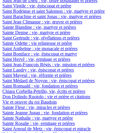
Saint Jean de Dieu : vie, ordre hospitalier et prières
Saint Virgile : vie, épiscopat et prière
Saint Rodrigue et saint Salomon : vie, martyre et prière
Saint Barachise et saint Jonas : vie, martyre et prières
Saint Jean Climaque : vie, œuvre et prières
Sainte Blandine : vie, martyre et prières
Sainte Denise : vie, martyre et prière
Saint Gertrude : vie, révélations et prières
Sainte Odette : vie religieuse et prière
Saint Anthelme : vie monacale et prières
Saint Boniface : vie, épiscopat et martyr
Saint Hervé : vie, ermitage et prières
Saint Jean-François Régis : vie, mission et prières
Saint Landry : vie, épiscopat et prières
Saint Mayeul : vie, réforme et prières
Saint Médard de Noyon : vie, épiscopat et prières
Saint Romuald : vie, fondation et prières
Chiara Corbella-Petrillo, vie, écrits et prières
Don Dolindo Ruotolo : vie et prière et citations
Vie et oeuvre du roi Baudoin
Sainte Fleur : vie, miracles et prières
Sainte Jeanne Jugan : vie, fondation et prières
Sainte Nathalie : vie, martyre et prière
Sainte Rosalie : vie, ermitage et prières
Saint Arnoul de Metz : vie, épiscopat et miracle