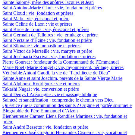
Sainte Salomé, mère des apôtres Jacques et Jean
Saint Antoine-Marie Claret : vie, fondation et prières
Saint Cloud : vie, fondation et prières
Saint Malo : vie, épiscopat et prière
Sainte Céline de Laon : vie et prières
Saint Brice de Tours : vie, épiscopat et prières
Saint Germain de Talloires : vie, ermitage et prière
Saint Nectaire d’Égine : vie, fondation et prière
Saint Silouane : vie monastique et prières
Saint Victor de Marseille : vie, martyre et prière
Saint Josémaria Escriva : vie, fondation et prières
Pierre Goursat : fondateur de la Communauté de l’Emmanuel
Marie Noël (Marie Rouget) : vie, rayonnement, héritage, prières
Vénérable Antoni Gaudi, la vie de “l’architecte de Dieu”
Sainte Anne et saint Joachim, parents de la Sainte Vierge Marie
Saint Alphonse Rodriguez : vie et prières
Takashi Nagaï : vie, conversion et prière
Saint Denys l’Aréopagite : vie et passage biblique
Sainteté et sanctification : comprendre le chemin vers Dieu
Qu'est ce que la communion des saints ? Origine et portée spirituelle
Biographie du Père Emmanuel d’Alzon
Bienheureuse Carmen Elena Rendiles Martinez : vie, fondation et
prière
Saint André Bessette : vie, fondation et prière
Bienheureux José Grégorio Hernandez Cisneros : vie, vocation et