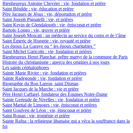
Bienheureux Antoine Chevrier : vie, fondation et prière
Saint Bénilde : vie, éducation et prière
Père Jacques de Jésus : vie, déportation et prière
Saint Joseph Pignatelli : vie, et prières
Saint Kevin de Glendalough : vie, épiscopat et prière
Bartolo Longo : vie, œuvre et prière
Saint Joseph Moscati : un médecin au service du corps et de l’âme
Saint Émeric de Hongrie : vie, royauté et prière
Les époux La Garaye ou “ les époux charitables ”
Saint Michel Garicoïts : vie, fondation et prières
Bienheureux Henri Planchat, prêtre martyr de la commune de Paris
Histoire du christianisme : aperçu des origines à nos jours
Les saints céphalophores
Sainte Marie Rivier : vie, fondation et prières
Sainte Radegonde : vie, fondation et prière
Biographie du Bon Larron, saint Dismas
Saint Jacques de la Marche : vie et prière
Père Henri Caffarel, fondateur des Équipes Notre-Dame
Sainte Gertrude de Nivelles : vie, fondation et prière
Saint Martial de Limoges : vie, épiscopat et prières
Saint Goulven de Léon : vie, épiscopat et prière
Saint Ronan : vie, troménie et prière
Sainte Rafqa : la religieuse libanaise qui a vécu la souffrance dans la
foi