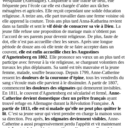
Westphalie (Allemagne). Cinquième d’une fratrie de neuf, elle
fréquente peu l’école car elle est chargée d’aider aux tâches
ménagères et agricoles. Elle reçoit cependant une solide éducation
religieuse. A treize ans, elle part travailler dans une ferme voisine où
elle apprend la couture. Trois ans plus tard Anna-Katharina revient
dans sa famille et sent le
vif désir de consacrer sa vie à Dieu
. La
jeune fille refuse une proposition de mariage mais n’obtient pas
l’accord de ses parents pour devenir religieuse. De plus, faute de
dot, elle n’est pas accueillie chez les sœurs. Après une longue
période de douze ans où elle tente de se faire accepter dans un
couvent,
elle est enfin accueillie chez les Augustines
d'Agnetenberg en 1802
. Elle prononce ses vœux un an plus tard et
participe avec ferveur à la vie religieuse, se chargeant volontiers des
travaux les plus déplaisants. Sa santé est très mauvaise et la jeune
femme, malade, souffre beaucoup. Depuis 1799, Anne-Catherine
ressent les
douleurs de la couronne d’épine
, tous les vendredis du
sang s’écoule mais elle parvient à le dissimuler. A partir de 1807,
commencent
les douleurs des stigmates
qui demeurent invisibles.
En 1811, le couvent d'Agnetenberg est sécularisé et fermé,
Anne-
Catherine devient domestique chez un prêtre français
ayant
trouvé refuge en Allemagne durant la Révolution Française.
A
partir de 1813, elle est si malade qu’elle ne peut plus quitter le
lit
. C’est sa jeune sœur qui vient prendre en charge la maison sous
sa direction. Peu après,
les stigmates deviennent visibles
, Anne-
Catherine a aussi progressivement perdu l'appétit et vit maintenant