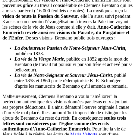
parvenues grâce au travail considérable de Clemens Brentano qui les
a mises par écrit ( 16.000 feuillets de notes). La mystique a reçu la
vision de toute la Passion du Sauveur
, elle l’a aussi suivi pendant
3 ans sur son chemin d’évangélisation à travers la Palestine voyant
les scènes de la vie de Jésus comme si elle y était.
Anne-Catherine
Emmerich révèle aussi ses visions du Paradis, du Purgatoire et
de l’Enfer
. De ses visions, Brentano publie trois ouvrages :
La douloureuse Passion de Notre-Seigneur Jésus-Christ
,
publié en 1833.
La vie de la Vierge Marie
,
publiée en 1852 après la mort de
Brentano (le travail fut poursuivi par son frère et achevé par sa
belle-sœur).
La vie de Notre-Seigneur et Sauveur Jésus-Christ
, publié
entre 1858 et 1860 par le rédemptoriste K. E. Schmöger
d'après les manuscrits de Brentano qu’il amenda et remania.
Malheureusement, Clemens Brentano a voulu “améliorer” la
perfection authentique des visions données par Jésus en y ajoutant
ses propres déductions. Il a ainsi dénaturé l'œuvre originale à cause
d’un zèle mal placé. Il est aujourd’hui impossible de distinguer les
ajouts de Brentano du reste du récit. En conséquence
seules trois
lettres sont considérées par l’Eglise comme des écrits
authentiques d’Anne-Catherine Emmerich
. Pour lire la vie de
Jésus fidèle à la réalité, les écrits de
Maria Valtorta
sont d’une