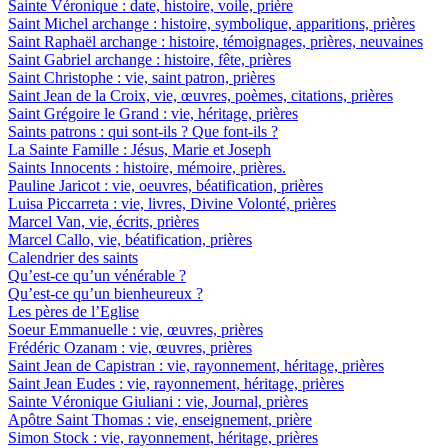
Sainte Véronique : date, histoire, voile, prière
Saint Michel archange : histoire, symbolique, apparitions, prières
Saint Raphaël archange : histoire, témoignages, prières, neuvaines
Saint Gabriel archange : histoire, fête, prières
Saint Christophe : vie, saint patron, prières
Saint Jean de la Croix, vie, œuvres, poèmes, citations, prières
Saint Grégoire le Grand : vie, héritage, prières
Saints patrons : qui sont-ils ? Que font-ils ?
La Sainte Famille : Jésus, Marie et Joseph
Saints Innocents : histoire, mémoire, prières.
Pauline Jaricot : vie, oeuvres, béatification, prières
Luisa Piccarreta : vie, livres, Divine Volonté, prières
Marcel Van, vie, écrits, prières
Marcel Callo, vie, béatification, prières
Calendrier des saints
Qu’est-ce qu’un vénérable ?
Qu’est-ce qu’un bienheureux ?
Les pères de l’Eglise
Soeur Emmanuelle : vie, œuvres, prières
Frédéric Ozanam : vie, œuvres, prières
Saint Jean de Capistran : vie, rayonnement, héritage, prières
Saint Jean Eudes : vie, rayonnement, héritage, prières
Sainte Véronique Giuliani : vie, Journal, prières
Apôtre Saint Thomas : vie, enseignement, prière
Simon Stock : vie, rayonnement, héritage, prières