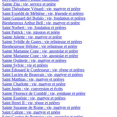
Sainte Zita : vie, service et prière
Saint Théophane Vénard : vie, martyre et prière
Saint Expédit de Mélitène : vie, légende et prières
Saint Gaspard del Bufalo : vie, fondation et prières
Bienheureux Arthur Bell : vie, martyre et prière
Saint Norbert : vie, fondation et prières
Saint Patrick : vie, mission et prière
Sainte Juliette : vie, martyre et prière
Sainte Sybille de Gages : vie religieuse et prières
Bienheureuse Héloïse : vie religieuse et prière
Sainte Marianne Cope : vie, apostolat et prière
Sainte Marianne Cope : vie, apostolat et prière
Sainte Quitterie : vie, martyre et prières
Sainte Sylvie : vie et prières
Saint Édouard le Confesseur : vie, règne et prières
Saint Lucien de Beauvais : vie, martyre et prières
Saint Matthias : vie, martyre et prières
Sainte Charlotte : vie, martyre et prière
Saint Justin : vie, conversion et écrits
Sainte Florence de Comblé : vie, ermitage et prière
Sainte Eugénie : vie, martyre et prières
Saint Henri II : vie, règne et prières
Sainte Suzanne de Rome : vie, martyre et prière
Saint Calixte : vie, martyre et prière
Saint Gautier de Pontoise : vie, apostolat et prière