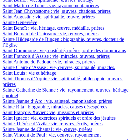
Saint Martin de Tours : vie, rayonnement, prières
Saint Jean Chrysostome : vie, œuvres, citations, prières
Saint Augustin : vie, spiritualité, œuvre, prières
Sainte Geneviève
Saint Benoît : vie, héritage, œuvre, médaille, prières
Saint Bernard de Clairvaux : vie, œuvres, prières
Sainte Hildegarde de Bingen : biographie, œuvres, docteur de
l’Eglise
Saint Dominique : vie, postérité, prières, ordre des dominicains
Saint François d’Assise : vie, miracles, œuvres, prières
Saint Antoine de Padoue : vie, miracles, prières.
Sainte Claire d’Assise : vie, œuvres, spiritualité, miracles.
Saint Louis : vie et héritage
Saint Thomas d’Aquin : vie, spiritualité, philosophie, œuvres,
prières
Sainte Catherine de Sienne : vie, rayonnement, œuvres, héritage
spirituel
Sainte Jeanne d’Arc : vie, sainteté, canonisation, prières
Sainte Rita : biographie, miracles, causes désespérées
Saint François-Xavier : vie, missions et prières
Saint Ignace : vie, exercices spirituels et ordre des jésuites
Sainte Thérèse d’Avila : vie, œuvres, écrits, prières
Sainte Jeanne de Chantal : vie, œuvre, prières
Saint Vincent de Paul : vie, oeuvres, rayonnement