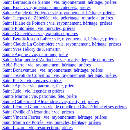
Saint Bernardin de Sienne : vie, rayonnement, héritage, prières
Saint Roch : vie, guérisons miraculeuses, prières
Sainte Angèle de Foligno : vie, rayonnement, héritage, prières
Saint Jacques de Zébédée : vie, pèlerinage, miracle et prières
Saint Hilaire de Poitiers : vie, rayonnement, héritage, prières
Sainte Philomène : vie, miracles, prières
Sainte Geneviève : vie, exploits et prières
Saint Benoît-Joseph Labre : vie, rayonnement, héritage, prières
Saint Claude La Colombière : vie, rayonnement, héritage, prières
Saint Yves Hélory de Kermartin
Sainte Agathe : vie, patronne, prière
Sainte Marguerite d’Antioche : vie, martyr, légende et prières
Abbé Pierre : vie, rayonnement, héritage, prières
Saint Bonaventure : vie, rayonnement, héritage, prières
Saint Joseph de Cupertino : vie, rayonnement, héritage, prières
Saint Pie X : vie, œuvres, prières
Sainte Agnès : vie, patronne, fête, prière
Saint Jude : vie, légende et prières
Sainte Marthe : vie, patronne, fête, prière
Sainte Catherine d’Alexandrie : vie, martyr et prières
Saint Léon le Grand : sa vie, le concile de Chalcédoine et ses prières
Saint Cyrille d’Alexandrie : vie, prières
Saint Vincent Ferrier : vie, rayonnement, héritage, prières
Saint Martin de Porrès : vie, miracles, héritage, prières
Saint Lazare : vie, résurrection, prières