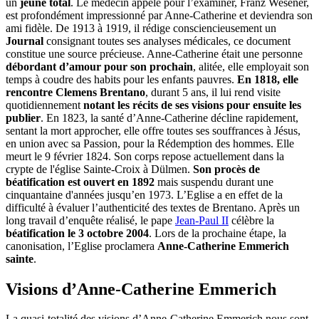
un
jeûne total
. Le médecin appelé pour l’examiner, Franz Wesener,
est profondément impressionné par Anne-Catherine et deviendra son
ami fidèle. De 1913 à 1919, il rédige consciencieusement un
Journal
consignant toutes ses analyses médicales, ce document
constitue une source précieuse. Anne-Catherine était une personne
débordant d’amour pour son prochain
, alitée, elle employait son
temps à coudre des habits pour les enfants pauvres.
En 1818, elle
rencontre Clemens Brentano
, durant 5 ans, il lui rend visite
quotidiennement
notant les récits de ses visions pour ensuite les
publier
. En 1823, la santé d’Anne-Catherine décline rapidement,
sentant la mort approcher, elle offre toutes ses souffrances à Jésus,
en union avec sa Passion, pour la Rédemption des hommes. Elle
meurt le 9 février 1824. Son corps repose actuellement dans la
crypte de l'église Sainte-Croix à Dülmen.
Son procès de
béatification est ouvert en 1892
mais suspendu durant une
cinquantaine d'années jusqu’en 1973. L’Eglise a en effet de la
difficulté à évaluer l’authenticité des textes de Brentano. Après un
long travail d’enquête réalisé, le pape
Jean-Paul II
célèbre la
béatification le 3 octobre 2004
. Lors de la prochaine étape, la
canonisation, l’Eglise proclamera
Anne-Catherine Emmerich
sainte
.
Visions d’Anne-Catherine Emmerich
La quasi-totalité des visions d’Anne-Catherine Emmerich nous sont