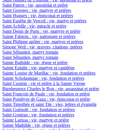
Saint Patern : vie, apostolat et prière
Saint Georges : vie, martyre et prières
Saint Hugues : vie, épiscopat et prières
Saint Eusèbe de Verceil : vie, martyr et prières
Saint Achille : vie, miracle et prière
Saint Denis de Paris : vie, martyre et prière
Sainte Fabiola : vie, patronage et prières
Saint Philippe apôtre : vie, martyre et prières
Simone Weil : vie, œuvres, citations, prières
Saint Sébastien, martyr romain
Saint Sébastien, martyr romain
Sainte Bathilde : vie, règne et prière
Sainte Eulalie : vie, martyre et cantilène
Sainte Louise de Marillac : vie, fondation et prières
Sainte Scholastique : vie, fondation et prières
Saint Casimir : vie et prière à la Sainte Vierge
Bienheureux Charles le Bon : vie, assassinat et prière
Saint François de Paule : vie, fondation et prière
Saint Porphyre de Gaza : vie, épiscopat et prière
Saint Timothée et saint Tite : vies, lettres et évangile
Saint Guénolé : vie, fondation et prières
Saint Gontran : vie, fondation et prières
Sainte Larissa : vie, martyre et prière
Sainte Mathilde : vie, règne et prières