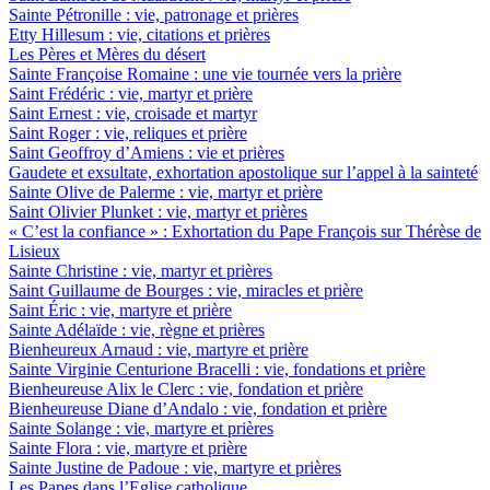
Sainte Pétronille : vie, patronage et prières
Etty Hillesum : vie, citations et prières
Les Pères et Mères du désert
Sainte Françoise Romaine : une vie tournée vers la prière
Saint Frédéric : vie, martyr et prière
Saint Ernest : vie, croisade et martyr
Saint Roger : vie, reliques et prière
Saint Geoffroy d’Amiens : vie et prières
Gaudete et exsultate, exhortation apostolique sur l’appel à la sainteté
Sainte Olive de Palerme : vie, martyr et prière
Saint Olivier Plunket : vie, martyr et prières
« C’est la confiance » : Exhortation du Pape François sur Thérèse de
Lisieux
Sainte Christine : vie, martyr et prières
Saint Guillaume de Bourges : vie, miracles et prière
Saint Éric : vie, martyre et prière
Sainte Adélaïde : vie, règne et prières
Bienheureux Arnaud : vie, martyre et prière
Sainte Virginie Centurione Bracelli : vie, fondations et prière
Bienheureuse Alix le Clerc : vie, fondation et prière
Bienheureuse Diane d’Andalo : vie, fondation et prière
Sainte Solange : vie, martyre et prières
Sainte Flora : vie, martyre et prière
Sainte Justine de Padoue : vie, martyre et prières
Les Papes dans l’Eglise catholique