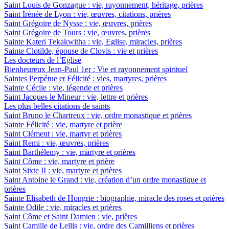
Saint Louis de Gonzague : vie, rayonnement, héritage, prières
Saint Irénée de Lyon : vie, œuvres, citations, prières
Saint Grégoire de Nysse : vie, œuvres, prières
Saint Grégoire de Tours : vie, œuvres, prières
Sainte Kateri Tekakwitha : vie, Eglise, miracles, prières
Sainte Clotilde, épouse de Clovis : vie et prières
Les docteurs de l’Eglise
Bienheureux Jean-Paul 1er : Vie et rayonnement spirituel
Saintes Perpétue et Félicité : vies, martyres, prières
Sainte Cécile : vie, légende et prières
Saint Jacques le Mineur : vie, lettre et prières
Les plus belles citations de saints
Saint Bruno le Chartreux : vie, ordre monastique et prières
Sainte Félicité : vie, martyre et prière
Saint Clément : vie, martyr et prières
Saint Remi : vie, œuvres, prières
Saint Barthélemy : vie, martyre et prières
Saint Côme : vie, martyre et prière
Saint Sixte II : vie, martyre et prières
Saint Antoine le Grand : vie, création d’un ordre monastique et
prières
Sainte Elisabeth de Hongrie : biographie, miracle des roses et prières
Sainte Odile : vie, miracles et prières
Saint Côme et Saint Damien : vie, prières
Saint Camille de Lellis : vie, ordre des Camilliens et prières