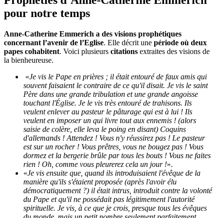
Prophéties d’Anne-Catherine Emmerich
pour notre temps
Anne-Catherine Emmerich a des visions prophétiques
concernant l’avenir de l’Eglise
. Elle décrit une
période où deux
papes cohabitent
. Voici plusieurs
citations
extraites des visions de
la bienheureuse.
«
Je vis le Pape en prières ; il était entouré de faux amis qui
souvent faisaient le contraire de ce qu'il disait. Je vis le saint
Père dans une grande tribulation et une grande angoisse
touchant l'Église. Je le vis très entouré de trahisons. Ils
veulent enlever au pasteur le pâturage qui est à lui ! Ils
veulent en imposer un qui livre tout aux ennemis ! (alors
saisie de colère, elle leva le poing en disant) Coquins
d'allemands ! Attendez ! Vous n'y réussirez pas ! Le pasteur
est sur un rocher ! Vous prêtres, vous ne bougez pas ! Vous
dormez et la bergerie brûle par tous les bouts ! Vous ne faites
rien ! Oh, comme vous pleurerez cela un jour !
».
«
Je vis ensuite que, quand ils introduisaient l'évêque de la
manière qu'ils s'étaient proposée (après l'avoir élu
démocratiquement ?) il était intrus, introduit contre la volonté
du Pape et qu'il ne possédait pas légitimement l'autorité
spirituelle. Je vis, à ce que je crois, presque tous les évêques
du monde, mais un petit nombre seulement parfaitement