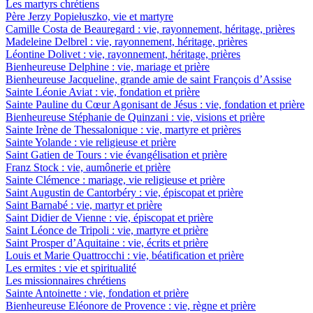
Les martyrs chrétiens
Père Jerzy Popiełuszko, vie et martyre
Camille Costa de Beauregard : vie, rayonnement, héritage, prières
Madeleine Delbrel : vie, rayonnement, héritage, prières
Léontine Dolivet : vie, rayonnement, héritage, prières
Bienheureuse Delphine : vie, mariage et prière
Bienheureuse Jacqueline, grande amie de saint François d’Assise
Sainte Léonie Aviat : vie, fondation et prière
Sainte Pauline du Cœur Agonisant de Jésus : vie, fondation et prière
Bienheureuse Stéphanie de Quinzani : vie, visions et prière
Sainte Irène de Thessalonique : vie, martyre et prières
Sainte Yolande : vie religieuse et prière
Saint Gatien de Tours : vie évangélisation et prière
Franz Stock : vie, aumônerie et prière
Sainte Clémence : mariage, vie religieuse et prière
Saint Augustin de Cantorbéry : vie, épiscopat et prière
Saint Barnabé : vie, martyr et prière
Saint Didier de Vienne : vie, épiscopat et prière
Saint Léonce de Tripoli : vie, martyre et prière
Saint Prosper d’Aquitaine : vie, écrits et prière
Louis et Marie Quattrocchi : vie, béatification et prière
Les ermites : vie et spiritualité
Les missionnaires chrétiens
Sainte Antoinette : vie, fondation et prière
Bienheureuse Eléonore de Provence : vie, règne et prière