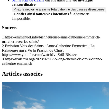
Sainte Rita de Cascia
eut elle aussi une
vie mystique
extraordinaire
.
Priez la neuvaine à sainte Rita patronne des causes désespérée
.
Confiez ainsi toutes vos intentions
à la sainte de
l'impossible.
Sources
1
https://emmanuel.info/bienheureuse-anne-catherine-emmerich-
marcher-avec-les-saints/
2
Emission Voix des Saints : Anne-Catherine Emmerich : La
Religieuse qui a Vu la Passion du Christ.
https://www.youtube.com/watch?v=Sr0LBisiazc
3
https://fr.aleteia.org/2023/02/08/le-long-chemin-de-croix-danne-
catherine-emmerich
Articles associés