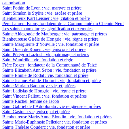
canonisation
Saint Pothin de Lyon : vie, martyre et prière
Saint Siméon le Stylite : vie, ascèse et prière
Bienheureux Karl Leisner : vie, citation et prière
Père Laurent Fabre, fondateur de la Communauté du Chemin Neuf
Les saints thaumaturges, signification et exemples
Sainte Aldegonde de Maubeuge : vie, patronage et prières
Bienheureuse Gisèle de Hongrie : vie, règne et prière
Sainte Marguerite d’Youville : vie, fondation et prière
Saint Ouen de Rouen : vie, épiscopat et prière
Saint Pérégrin Laziosi : vie, patronage et prières
Saint Wandrille : vie, fondation et règle
Frère Roger : fondateur de la Communauté de Taizé
Sainte Elizabeth Ann Seton : vie, fondation et prière
Sainte Emilie de Rodat : vie, fondation et prière
Sainte Jeanne-Antide Thouret : vie, fondation et prière
Sainte Mariam Baouardy : vie, et prières
Saint Ladislas de Hongrie : vie, règne et prière
Saint Vincent Pallotti : vie, fondation et prières
Sainte Rachel, femme de Jacob
Saint Gabriel de l’Addolorata : vie religieuse et prières
Saint Gaston : vie, épiscopat et prière
Bienheureuse Marie-Anne Blondin : vie, fondation et prières
Sainte Marie-Euphrasie Pelletier : vie, fondation et prières
Sainte Thérèse Couderc : vie, fondation et prière