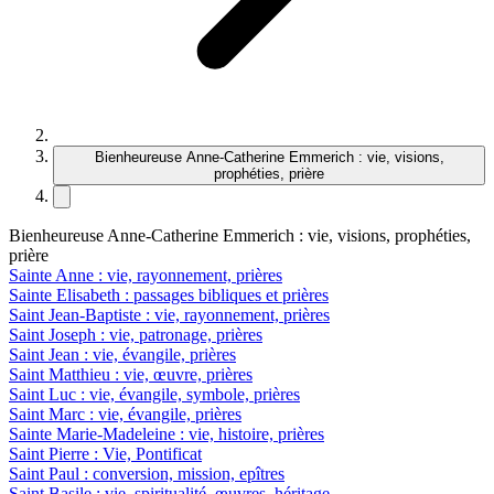
Bienheureuse Anne-Catherine Emmerich : vie, visions,
prophéties, prière
Bienheureuse Anne-Catherine Emmerich : vie, visions, prophéties,
prière
Sainte Anne : vie, rayonnement, prières
Sainte Elisabeth : passages bibliques et prières
Saint Jean-Baptiste : vie, rayonnement, prières
Saint Joseph : vie, patronage, prières
Saint Jean : vie, évangile, prières
Saint Matthieu : vie, œuvre, prières
Saint Luc : vie, évangile, symbole, prières
Saint Marc : vie, évangile, prières
Sainte Marie-Madeleine : vie, histoire, prières
Saint Pierre : Vie, Pontificat
Saint Paul : conversion, mission, epîtres
Saint Basile : vie, spiritualité, œuvres, héritage