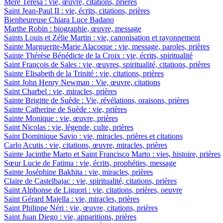
Mère Teresa : vie, œuvre, citations, prières
Saint Jean-Paul II : vie, écrits, citations, prières
Bienheureuse Chiara Luce Badano
Marthe Robin : biographie, œuvre, message
Saints Louis et Zélie Martin : vie, canonisation et rayonnement
Sainte Marguerite-Marie Alacoque : vie, message, paroles, prières
Sainte Thérèse Bénédicte de la Croix : vie, écrits, spiritualité
Saint François de Sales : vie, œuvres, spiritualité, citations, prières
Sainte Elisabeth de la Trinité : vie, citations, prières
Saint John Henry Newman : Vie, œuvre, citations
Saint Charbel : vie, miracles, prières
Sainte Brigitte de Suède : Vie, révélations, oraisons, prières
Sainte Catherine de Suède : vie, prières
Sainte Monique : vie, œuvre, prières
Saint Nicolas : vie, légende, culte, prières
Saint Dominique Savio : vie, miracles, prières et citations
Carlo Acutis : vie, citations, œuvre, miracles, prières
Sainte Jacinthe Marto et Saint Francisco Marto : vies, histoire, prières
Sœur Lucie de Fatima : vie, écrits, prophéties, message
Sainte Joséphine Bakhita : vie, miracles, prières
Claire de Castelbajac : vie, spiritualité, citations, prières
Saint Alphonse de Liguori : vie, citations, prières, oeuvre
Saint Gérard Majella : vie, miracles, prières
Saint Philippe Néri : vie, œuvre, citations, prières
Saint Juan Diego : vie, apparitions, prières