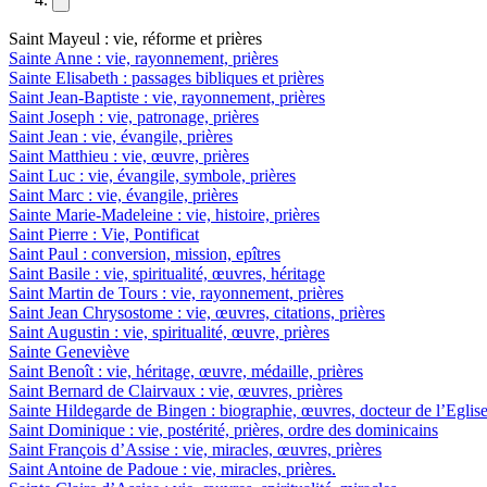
Saint Mayeul : vie, réforme et prières
Sainte Anne : vie, rayonnement, prières
Sainte Elisabeth : passages bibliques et prières
Saint Jean-Baptiste : vie, rayonnement, prières
Saint Joseph : vie, patronage, prières
Saint Jean : vie, évangile, prières
Saint Matthieu : vie, œuvre, prières
Saint Luc : vie, évangile, symbole, prières
Saint Marc : vie, évangile, prières
Sainte Marie-Madeleine : vie, histoire, prières
Saint Pierre : Vie, Pontificat
Saint Paul : conversion, mission, epîtres
Saint Basile : vie, spiritualité, œuvres, héritage
Saint Martin de Tours : vie, rayonnement, prières
Saint Jean Chrysostome : vie, œuvres, citations, prières
Saint Augustin : vie, spiritualité, œuvre, prières
Sainte Geneviève
Saint Benoît : vie, héritage, œuvre, médaille, prières
Saint Bernard de Clairvaux : vie, œuvres, prières
Sainte Hildegarde de Bingen : biographie, œuvres, docteur de l’Eglis
Saint Dominique : vie, postérité, prières, ordre des dominicains
Saint François d’Assise : vie, miracles, œuvres, prières
Saint Antoine de Padoue : vie, miracles, prières.