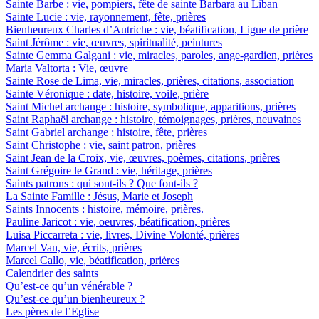
Sainte Barbe : vie, pompiers, fête de sainte Barbara au Liban
Sainte Lucie : vie, rayonnement, fête, prières
Bienheureux Charles d’Autriche : vie, béatification, Ligue de prière
Saint Jérôme : vie, œuvres, spiritualité, peintures
Sainte Gemma Galgani : vie, miracles, paroles, ange-gardien, prières
Maria Valtorta : Vie, œuvre
Sainte Rose de Lima, vie, miracles, prières, citations, association
Sainte Véronique : date, histoire, voile, prière
Saint Michel archange : histoire, symbolique, apparitions, prières
Saint Raphaël archange : histoire, témoignages, prières, neuvaines
Saint Gabriel archange : histoire, fête, prières
Saint Christophe : vie, saint patron, prières
Saint Jean de la Croix, vie, œuvres, poèmes, citations, prières
Saint Grégoire le Grand : vie, héritage, prières
Saints patrons : qui sont-ils ? Que font-ils ?
La Sainte Famille : Jésus, Marie et Joseph
Saints Innocents : histoire, mémoire, prières.
Pauline Jaricot : vie, oeuvres, béatification, prières
Luisa Piccarreta : vie, livres, Divine Volonté, prières
Marcel Van, vie, écrits, prières
Marcel Callo, vie, béatification, prières
Calendrier des saints
Qu’est-ce qu’un vénérable ?
Qu’est-ce qu’un bienheureux ?
Les pères de l’Eglise