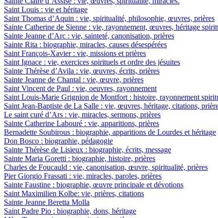
Sainte Claire d’Assise : vie, œuvres, spiritualité, miracles.
Saint Louis : vie et héritage
Saint Thomas d’Aquin : vie, spiritualité, philosophie, œuvres, prières
Sainte Catherine de Sienne : vie, rayonnement, œuvres, héritage spirit
Sainte Jeanne d’Arc : vie, sainteté, canonisation, prières
Sainte Rita : biographie, miracles, causes désespérées
Saint François-Xavier : vie, missions et prières
Saint Ignace : vie, exercices spirituels et ordre des jésuites
Sainte Thérèse d’Avila : vie, œuvres, écrits, prières
Sainte Jeanne de Chantal : vie, œuvre, prières
Saint Vincent de Paul : vie, oeuvres, rayonnement
Saint Louis-Marie Grignion de Montfort : histoire, rayonnement spiritu
Saint Jean-Baptiste de La Salle : vie, œuvres, héritage, citations, prièr
Le saint curé d’Ars : vie, miracles, sermons, prières
Sainte Catherine Labouré : vie, apparitions, prières
Bernadette Soubirous : biographie, apparitions de Lourdes et héritage
Don Bosco : biographie, pédagogie
Sainte Thérèse de Lisieux : biographie, écrits, message
Sainte Maria Goretti : biographie, histoire, prières
Charles de Foucauld : vie, canonisation, œuvre, spiritualité, prières
Pier Giorgio Frassati : vie, miracles, paroles, prières
Sainte Faustine : biographie, œuvre principale et dévotions
Saint Maximilien Kolbe: vie, prières, citations
Sainte Jeanne Beretta Molla
Saint Padre Pio : biographie, dons, héritage