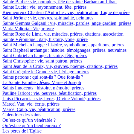
Sainte Barbe : vie, pompiers, fête de sainte Barbara au Liban
Sainte Lucie : vie, rayonnement, fête, prières
Bienheureux Charles d’Autriche : vie, béatification, Ligue de prière
Saint Jérôme : vie, œuvres, spiritualité, peintures
Sainte Gemma Galgani : vie, miracles, paroles, ange-gardien, prières
Maria Valtorta : Vie, œuvre
Sainte Rose de Lima, vie, miracles, prières, citations, association
Sainte Véronique : date, histoire, voile, prière
Saint Michel archange : histoire, symbolique, apparitions, prières
Saint Raphaël archange : histoire, témoignages, prières, neuvaines
Saint Gabriel archange : histoire, fête, prières
Saint Christophe : vie, saint patron, prières
Saint Jean de la Croix, vie, œuvres, poèmes, citations, prières
Saint Grégoire le Grand : vie, héritage, prières
Saints patrons : qui sont-ils ? Que font-ils ?
La Sainte Famille : Jésus, Marie et Joseph
Saints Innocents : histoire, mémoire, prières.
Pauline Jaricot : vie, oeuvres, béatification, prières
Luisa Piccarreta : vie, livres, Divine Volonté, prières
Marcel Van, vie, écrits, prières
Marcel Callo, vie, béatification, prières
Calendrier des saints
Qu’est-ce qu’un vénérable ?
Qu’est-ce qu’un bienheureux ?
Les pères de l’Eglise