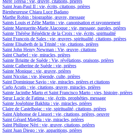
Mère Teresa : vie, œuvre, citations, prières
Saint Jean-Paul II : vie, écrits, citations, prières
Bienheureuse Chiara Luce Badano
Marthe Robin : biographie, œuvre, message
Saints Louis et Zélie Martin : vie, canonisation et rayonnement
Sainte Marguerite-Marie Alacoque : vie, message, paroles, prières
Sainte Thérèse Bénédicte de la Croix : vie, écrits, spiritualité
Saint François de Sales : vie, œuvres, spiritualité, citations, prières
Sainte Elisabeth de la Trinité : vie, citations, prières
Saint John Henry Newman : Vie, œuvre, citations
Saint Charbel : vie, miracles, prières
Sainte Brigitte de Suède : Vie, révélations, oraisons, prières
Sainte Catherine de Suède : vie, prières
Sainte Monique : vie, œuvre, prières
Saint Nicolas : vie, légende, culte, prières
Saint Dominique Savio : vie, miracles, prières et citations
Carlo Acutis : vie, citations, œuvre, miracles, prières
Sainte Jacinthe Marto et Saint Francisco Marto : vies, histoire, prières
Sœur Lucie de Fatima : vie, écrits, prophéties, message
Sainte Joséphine Bakhita : vie, miracles, prières
Claire de Castelbajac : vie, spiritualité, citations, prières
Saint Alphonse de Liguori : vie, citations, prières, oeuvre
Saint Gérard Majella : vie, miracles, prières
Saint Philippe Néri : vie, œuvre, citations, prières
Saint Juan Diego : vie, apparitions, prières