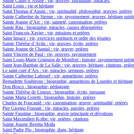
Sainte Claire d’Assise : vie, œuvres, spiritualité, miracles.
Saint Louis : vie et héritage
Saint Thomas d’Aquin : vie, spiritualité, philosophie, œuvres, prières
Sainte Catherine de Sienne : vie, rayonnement, œuvres, héritage spirit
Sainte Jeanne d’Arc : vie, sainteté, canonisation, prières
Sainte Rita : biographie, miracles, causes désespérées
Saint François-Xavier : vie, missions et prières
Saint Ignace : vie, exercices spirituels et ordre des jésuites
Sainte Thérèse d’Avila : vie, œuvres, écrits, prières
Sainte Jeanne de Chantal : vie, œuvre, prières
Saint Vincent de Paul : vie, oeuvres, rayonnement
Saint Louis-Marie Grignion de Montfort : histoire, rayonnement spiritu
Saint Jean-Baptiste de La Salle : vie, œuvres, héritage, citations, prièr
Le saint curé d’Ars : vie, miracles, sermons, prières
Sainte Catherine Labouré : vie, apparitions, prières
Bernadette Soubirous : biographie, apparitions de Lourdes et héritage
Don Bosco : biographie, pédagogie
Sainte Thérèse de Lisieux : biographie, écrits, message
Sainte Maria Goretti : biographie, histoire, prières
Charles de Foucauld : vie, canonisation, œuvre, spiritualité, prières
Pier Giorgio Frassati : vie, miracles, paroles, prières
Sainte Faustine : biographie, œuvre principale et dévotions
Saint Maximilien Kolbe: vie, prières, citations
Sainte Jeanne Beretta Molla
Saint Padre Pio : biographie, dons, héritage