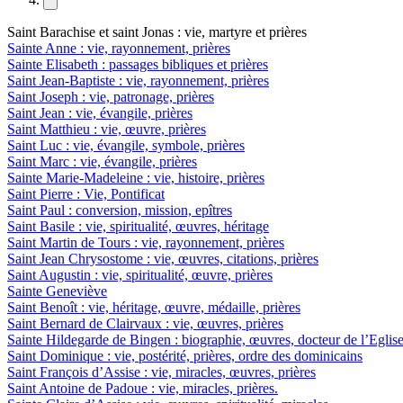
Saint Barachise et saint Jonas : vie, martyre et prières
Sainte Anne : vie, rayonnement, prières
Sainte Elisabeth : passages bibliques et prières
Saint Jean-Baptiste : vie, rayonnement, prières
Saint Joseph : vie, patronage, prières
Saint Jean : vie, évangile, prières
Saint Matthieu : vie, œuvre, prières
Saint Luc : vie, évangile, symbole, prières
Saint Marc : vie, évangile, prières
Sainte Marie-Madeleine : vie, histoire, prières
Saint Pierre : Vie, Pontificat
Saint Paul : conversion, mission, epîtres
Saint Basile : vie, spiritualité, œuvres, héritage
Saint Martin de Tours : vie, rayonnement, prières
Saint Jean Chrysostome : vie, œuvres, citations, prières
Saint Augustin : vie, spiritualité, œuvre, prières
Sainte Geneviève
Saint Benoît : vie, héritage, œuvre, médaille, prières
Saint Bernard de Clairvaux : vie, œuvres, prières
Sainte Hildegarde de Bingen : biographie, œuvres, docteur de l’Eglis
Saint Dominique : vie, postérité, prières, ordre des dominicains
Saint François d’Assise : vie, miracles, œuvres, prières
Saint Antoine de Padoue : vie, miracles, prières.