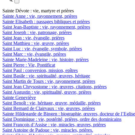
Sainte Dévote : vie, martyre et prières
Sainte Anne : vie, rayonnement, prières
Sainte Elisabeth : passages bibliques et prières
Saint Jean-Baptiste : vie, rayonnement, prières
Saint Joseph : vie, patronage, prières
Saint Jean : vie, évangile, prières
Saint Matthieu : vie, œuvre, prières
Saint Luc : vie, évangile, symbole, prières
Saint Marc : vie, évangile, prières
Sainte Marie-Madeleine : vie, histoire, prières
Saint Pierre : Vie, Pontificat
Saint Paul : conversion, mission, epîtres
Saint Basile : vie, spiritualité, œuvres, héritage
Saint Martin de Tours : vie, rayonnement, prières
Saint Jean Chrysostome : vie, œuvres, citations, prières
Saint Augustin : vie, spiritualité, œuvre, prières
Sainte Geneviève
Saint Benoît : vie, héritage, œuvre, médaille, prières
Saint Bernard de Clairvaux : vie, œuvres, prières
Sainte Hildegarde de Bingen : biographie, œuvres, docteur de l’Eglis
Saint Dominique : vie, postérité, prières, ordre des dominicains
Saint François d’Assise : vie, miracles, œuvres, prières
Saint Antoine de Padoue : vie, miracles, prières.