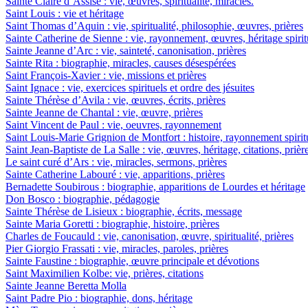
Sainte Claire d’Assise : vie, œuvres, spiritualité, miracles.
Saint Louis : vie et héritage
Saint Thomas d’Aquin : vie, spiritualité, philosophie, œuvres, prières
Sainte Catherine de Sienne : vie, rayonnement, œuvres, héritage spirit
Sainte Jeanne d’Arc : vie, sainteté, canonisation, prières
Sainte Rita : biographie, miracles, causes désespérées
Saint François-Xavier : vie, missions et prières
Saint Ignace : vie, exercices spirituels et ordre des jésuites
Sainte Thérèse d’Avila : vie, œuvres, écrits, prières
Sainte Jeanne de Chantal : vie, œuvre, prières
Saint Vincent de Paul : vie, oeuvres, rayonnement
Saint Louis-Marie Grignion de Montfort : histoire, rayonnement spiritu
Saint Jean-Baptiste de La Salle : vie, œuvres, héritage, citations, prièr
Le saint curé d’Ars : vie, miracles, sermons, prières
Sainte Catherine Labouré : vie, apparitions, prières
Bernadette Soubirous : biographie, apparitions de Lourdes et héritage
Don Bosco : biographie, pédagogie
Sainte Thérèse de Lisieux : biographie, écrits, message
Sainte Maria Goretti : biographie, histoire, prières
Charles de Foucauld : vie, canonisation, œuvre, spiritualité, prières
Pier Giorgio Frassati : vie, miracles, paroles, prières
Sainte Faustine : biographie, œuvre principale et dévotions
Saint Maximilien Kolbe: vie, prières, citations
Sainte Jeanne Beretta Molla
Saint Padre Pio : biographie, dons, héritage