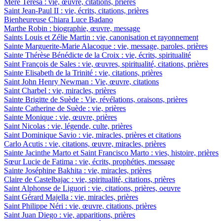
Mère Teresa : vie, œuvre, citations, prières
Saint Jean-Paul II : vie, écrits, citations, prières
Bienheureuse Chiara Luce Badano
Marthe Robin : biographie, œuvre, message
Saints Louis et Zélie Martin : vie, canonisation et rayonnement
Sainte Marguerite-Marie Alacoque : vie, message, paroles, prières
Sainte Thérèse Bénédicte de la Croix : vie, écrits, spiritualité
Saint François de Sales : vie, œuvres, spiritualité, citations, prières
Sainte Elisabeth de la Trinité : vie, citations, prières
Saint John Henry Newman : Vie, œuvre, citations
Saint Charbel : vie, miracles, prières
Sainte Brigitte de Suède : Vie, révélations, oraisons, prières
Sainte Catherine de Suède : vie, prières
Sainte Monique : vie, œuvre, prières
Saint Nicolas : vie, légende, culte, prières
Saint Dominique Savio : vie, miracles, prières et citations
Carlo Acutis : vie, citations, œuvre, miracles, prières
Sainte Jacinthe Marto et Saint Francisco Marto : vies, histoire, prières
Sœur Lucie de Fatima : vie, écrits, prophéties, message
Sainte Joséphine Bakhita : vie, miracles, prières
Claire de Castelbajac : vie, spiritualité, citations, prières
Saint Alphonse de Liguori : vie, citations, prières, oeuvre
Saint Gérard Majella : vie, miracles, prières
Saint Philippe Néri : vie, œuvre, citations, prières
Saint Juan Diego : vie, apparitions, prières