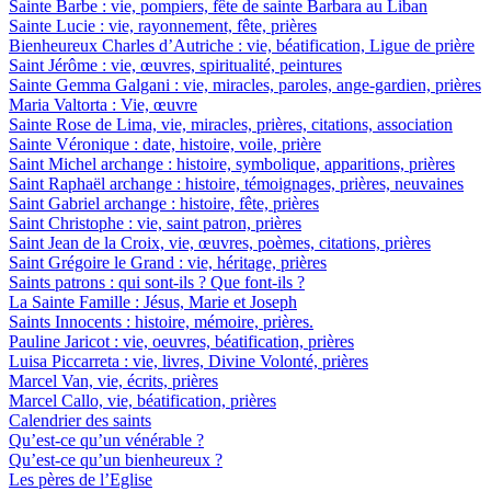
Sainte Barbe : vie, pompiers, fête de sainte Barbara au Liban
Sainte Lucie : vie, rayonnement, fête, prières
Bienheureux Charles d’Autriche : vie, béatification, Ligue de prière
Saint Jérôme : vie, œuvres, spiritualité, peintures
Sainte Gemma Galgani : vie, miracles, paroles, ange-gardien, prières
Maria Valtorta : Vie, œuvre
Sainte Rose de Lima, vie, miracles, prières, citations, association
Sainte Véronique : date, histoire, voile, prière
Saint Michel archange : histoire, symbolique, apparitions, prières
Saint Raphaël archange : histoire, témoignages, prières, neuvaines
Saint Gabriel archange : histoire, fête, prières
Saint Christophe : vie, saint patron, prières
Saint Jean de la Croix, vie, œuvres, poèmes, citations, prières
Saint Grégoire le Grand : vie, héritage, prières
Saints patrons : qui sont-ils ? Que font-ils ?
La Sainte Famille : Jésus, Marie et Joseph
Saints Innocents : histoire, mémoire, prières.
Pauline Jaricot : vie, oeuvres, béatification, prières
Luisa Piccarreta : vie, livres, Divine Volonté, prières
Marcel Van, vie, écrits, prières
Marcel Callo, vie, béatification, prières
Calendrier des saints
Qu’est-ce qu’un vénérable ?
Qu’est-ce qu’un bienheureux ?
Les pères de l’Eglise