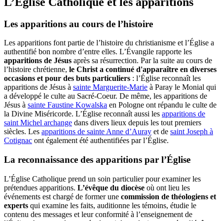
L’Église Catholique et les apparitions
Les apparitions au cours de l’histoire
Les apparitions font partie de l’histoire du christianisme et l’Église a
authentifié bon nombre d’entre elles. L’Évangile rapporte les
apparitions de Jésus
après sa résurrection. Par la suite au cours de
l’histoire chrétienne,
le Christ a continué d'apparaître en diverses
occasions et pour des buts particuliers
: l’Église reconnaît les
apparitions de Jésus à
sainte Marguerite-Marie
à Paray le Monial qui
a développé le culte au Sacré-Coeur. De même, les apparitions de
Jésus à
sainte Faustine Kowalska
en Pologne ont répandu le culte de
la Divine Miséricorde. L’Église reconnaît aussi les
apparitions de
saint Michel archange
dans divers lieux depuis les tout premiers
siècles. Les
apparitions de sainte Anne d’Auray
et de
saint Joseph à
Cotignac
ont également été authentifiées par l’Église.
La reconnaissance des apparitions par l’Église
L’Église Catholique prend un soin particulier pour examiner les
prétendues apparitions.
L’évêque du diocèse
où ont lieu les
événements est chargé de former une
commission de théologiens et
experts
qui examine les faits, auditionne les témoins, étudie le
contenu des messages et leur conformité à l’enseignement de