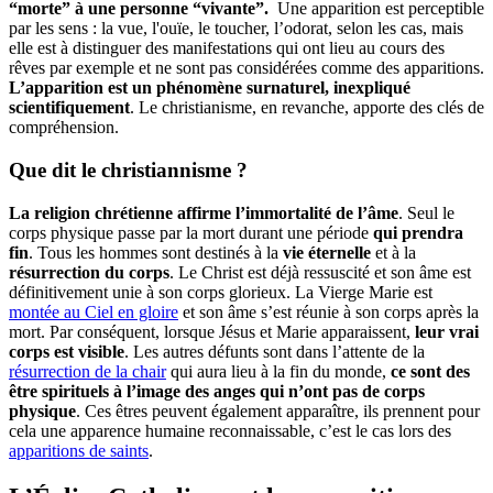
“morte” à une personne “vivante”.
Une apparition est perceptible
par les sens : la vue, l'ouïe, le toucher, l’odorat, selon les cas, mais
elle est à distinguer des manifestations qui ont lieu au cours des
rêves par exemple et ne sont pas considérées comme des apparitions.
L’apparition est un phénomène surnaturel, inexpliqué
scientifiquement
. Le christianisme, en revanche, apporte des clés de
compréhension.
Que dit le christiannisme ?
La religion chrétienne affirme l’immortalité de l’âme
. Seul le
corps physique passe par la mort durant une période
qui prendra
fin
. Tous les hommes sont destinés à la
vie éternelle
et à la
résurrection du corps
. Le Christ est déjà ressuscité et son âme est
définitivement unie à son corps glorieux. La Vierge Marie est
montée au Ciel en gloire
et son âme s’est réunie à son corps après la
mort. Par conséquent, lorsque Jésus et Marie apparaissent,
leur vrai
corps est visible
. Les autres défunts sont dans l’attente de la
résurrection de la chair
qui aura lieu à la fin du monde,
ce sont des
être spirituels à l’image des anges qui n’ont pas de corps
physique
. Ces êtres peuvent également apparaître, ils prennent pour
cela une apparence humaine reconnaissable, c’est le cas lors des
apparitions de saints
.