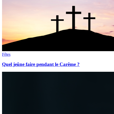
Fêtes
Quel jeûne faire pendant le Carême ?