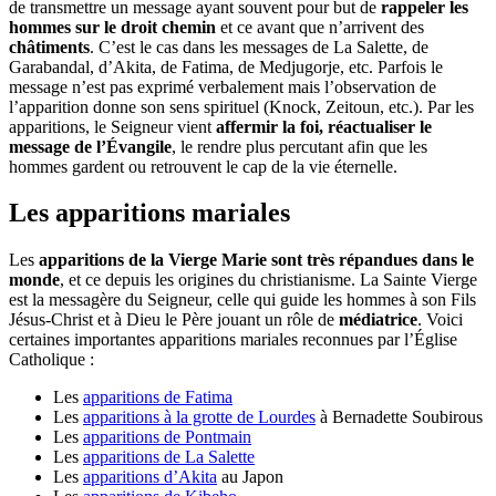
de transmettre un message ayant souvent pour but de
rappeler les
hommes sur le droit chemin
et ce avant que n’arrivent des
châtiments
. C’est le cas dans les messages de La Salette, de
Garabandal, d’Akita, de Fatima, de Medjugorje, etc. Parfois le
message n’est pas exprimé verbalement mais l’observation de
l’apparition donne son sens spirituel (Knock, Zeitoun, etc.). Par les
apparitions, le Seigneur vient
affermir la foi, réactualiser le
message de l’Évangile
, le rendre plus percutant afin que les
hommes gardent ou retrouvent le cap de la vie éternelle.
Les apparitions mariales
Les
apparitions de la Vierge Marie
sont très répandues dans le
monde
, et ce depuis les origines du christianisme. La Sainte Vierge
est la messagère du Seigneur, celle qui guide les hommes à son Fils
Jésus-Christ et à Dieu le Père jouant un rôle de
médiatrice
. Voici
certaines importantes apparitions mariales reconnues par l’Église
Catholique :
Les
apparitions de Fatima
Les
apparitions à la grotte de Lourdes
à Bernadette Soubirous
Les
apparitions de Pontmain
Les
apparitions de La Salette
Les
apparitions d’Akita
au Japon