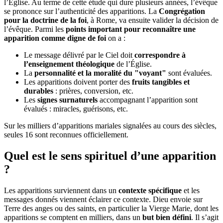
l’Église. Au terme de cette étude qui dure plusieurs années, l’évêque
se prononce sur l’authenticité des apparitions. La
Congrégation
pour la doctrine de la foi
, à Rome, va ensuite valider la décision de
l’évêque. Parmi les
points important pour reconnaître une
apparition comme digne de foi
on a :
Le message délivré par le Ciel doit
correspondre à
l’enseignement théologique
de l’Église.
La
personnalité et la moralité du "voyant"
sont évaluées.
Les apparitions doivent porter des
fruits tangibles et
durables
: prières, conversion, etc.
Les
signes surnaturels
accompagnant l’apparition sont
évalués : miracles, guérisons, etc.
Sur les milliers d’apparitions mariales signalées au cours des siècles,
seules 16 sont reconnues officiellement.
Quel est le sens spirituel d’une apparition
?
Les apparitions surviennent dans un
contexte spécifique
et les
messages donnés viennent éclairer ce contexte. Dieu envoie sur
Terre des anges ou des saints, en particulier la Vierge Marie, dont les
apparitions se comptent en milliers, dans un
but bien défini
. Il s’agit