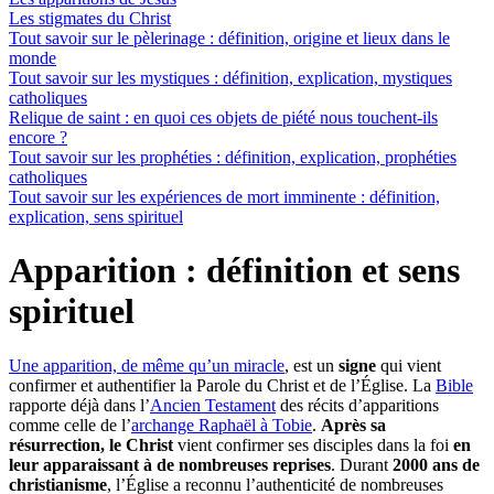
Les stigmates du Christ
Tout savoir sur le pèlerinage : définition, origine et lieux dans le
monde
Tout savoir sur les mystiques : définition, explication, mystiques
catholiques
Relique de saint : en quoi ces objets de piété nous touchent-ils
encore ?
Tout savoir sur les prophéties : définition, explication, prophéties
catholiques
Tout savoir sur les expériences de mort imminente : définition,
explication, sens spirituel
Apparition : définition et sens
spirituel
Une apparition, de même qu’un miracle
, est un
signe
qui vient
confirmer et authentifier la Parole du Christ et de l’Église. La
Bible
rapporte déjà dans l’
Ancien Testament
des récits d’apparitions
comme celle de l’
archange Raphaël à Tobie
.
Après sa
résurrection, le Christ
vient confirmer ses disciples dans la foi
en
leur apparaissant à de nombreuses reprises
. Durant
2000 ans de
christianisme
, l’Église a reconnu l’authenticité de nombreuses