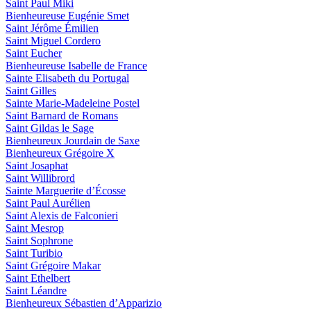
Saint Paul Miki
Bienheureuse Eugénie Smet
Saint Jérôme Émilien
Saint Miguel Cordero
Saint Eucher
Bienheureuse Isabelle de France
Sainte Elisabeth du Portugal
Saint Gilles
Sainte Marie-Madeleine Postel
Saint Barnard de Romans
Saint Gildas le Sage
Bienheureux Jourdain de Saxe
Bienheureux Grégoire X
Saint Josaphat
Saint Willibrord
Sainte Marguerite d’Écosse
Saint Paul Aurélien
Saint Alexis de Falconieri
Saint Mesrop
Saint Sophrone
Saint Turibio
Saint Grégoire Makar
Saint Ethelbert
Saint Léandre
Bienheureux Sébastien d’Apparizio