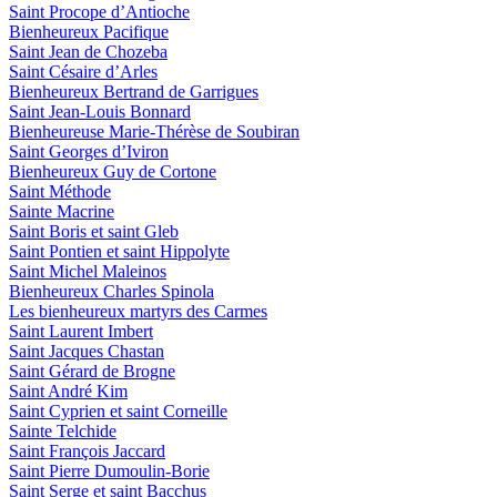
Saint Procope d’Antioche
Bienheureux Pacifique
Saint Jean de Chozeba
Saint Césaire d’Arles
Bienheureux Bertrand de Garrigues
Saint Jean-Louis Bonnard
Bienheureuse Marie-Thérèse de Soubiran
Saint Georges d’Iviron
Bienheureux Guy de Cortone
Saint Méthode
Sainte Macrine
Saint Boris et saint Gleb
Saint Pontien et saint Hippolyte
Saint Michel Maleinos
Bienheureux Charles Spinola
Les bienheureux martyrs des Carmes
Saint Laurent Imbert
Saint Jacques Chastan
Saint Gérard de Brogne
Saint André Kim
Saint Cyprien et saint Corneille
Sainte Telchide
Saint François Jaccard
Saint Pierre Dumoulin-Borie
Saint Serge et saint Bacchus