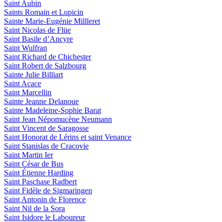
Saint Aubin
Saints Romain et Lupicin
Sainte Marie-Eugénie Millleret
Saint Nicolas de Flüe
Saint Basile d’Ancyre
Saint Wulfran
Saint Richard de Chichester
Saint Robert de Salzbourg
Sainte Julie Billiart
Saint Acace
Saint Marcellin
Sainte Jeanne Delanoue
Sainte Madeleine-Sophie Barat
Saint Jean Népomucène Neumann
Saint Vincent de Saragosse
Saint Honorat de Lérins et saint Venance
Saint Stanislas de Cracovie
Saint Martin Ier
Saint César de Bus
Saint Étienne Harding
Saint Paschase Radbert
Saint Fidèle de Sigmaringen
Saint Antonin de Florence
Saint Nil de la Sora
Saint Isidore le Laboureur