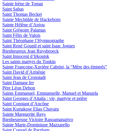
Sainte Irène de Tomar
Saint Sabas
Saint Thomas Becket
Sainte Mechtilde de Hackeborn
Sainte Hélène d’Anjou
Saint Grégoire Palamas
Saint Félix de Valois
Saint Théophane l’Hymnographe
Saint René Goupil et saint Isaac Jogues
Bienheureux Jean Ruysbroeck
Saint Innocent d’Irkoutsk
Les saints martyrs du Tonkin
Sainte Françoise-Xavière Cabrini, la “Mère des émigrés”
Saint David d’Arménie
Saint Jean de Cronstadt
Saint Damase Ier
Père Léon Dehon
Saints Emmanuel, Emmanuelle, Manuel et Manuela
Saint Georges d’Attalia : vie, martyre et prière
Saint Constant d’Ancône
Saint Kuriakose Elias Chavara
Sainte Marguerite Bays
Bienheureuse Victoire Rasoamanarivo
Sainte Marie-Dominique Mazzarello
Saint Conrad de Parzham