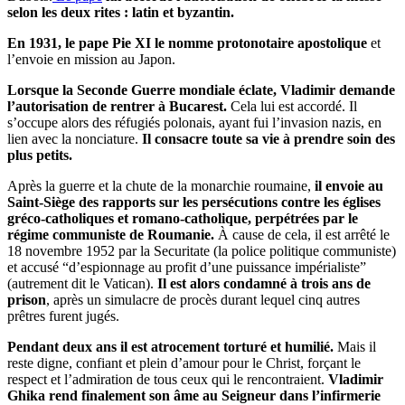
selon les deux rites : latin et byzantin.
En 1931, le pape Pie XI le nomme protonotaire apostolique
et
l’envoie en mission au Japon.
Lorsque la Seconde Guerre mondiale éclate, Vladimir demande
l’autorisation de rentrer à Bucarest.
Cela lui est accordé. Il
s’occupe alors des réfugiés polonais, ayant fui l’invasion nazis, en
lien avec la nonciature.
Il consacre toute sa vie à prendre soin des
plus petits.
Après la guerre et la chute de la monarchie roumaine,
il envoie au
Saint-Siège des rapports sur les persécutions contre les églises
gréco-catholiques et romano-catholique, perpétrées par le
régime communiste de Roumanie.
À cause de cela, il est arrêté le
18 novembre 1952 par la Securitate (la police politique communiste)
et accusé “d’espionnage au profit d’une puissance impérialiste”
(autrement dit le Vatican).
Il est alors condamné à trois ans de
prison
, après un simulacre de procès durant lequel cinq autres
prêtres furent jugés.
Pendant deux ans il est atrocement torturé et humilié.
Mais il
reste digne, confiant et plein d’amour pour le Christ, forçant le
respect et l’admiration de tous ceux qui le rencontraient.
Vladimir
Ghika rend finalement son âme au Seigneur dans l’infirmerie