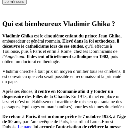
Je m'inscris
Qui est bienheureux Vladimir Ghika ?
Vladimir Ghika
est le
cinquième enfant du prince Jean Ghika
,
ambassadeur et général roumain.
Élevé dans la foi orthodoxe, il
découvre le catholicisme lors de ses études
, qu’il effectue à
Toulouse, puis à Paris et enfin à Rome, chez les Dominicains de
l’Angelicum
.
Il devient officiellement catholique en 1902
, puis
obtient un doctorat en théologie.
Vladimir cherche à tout prix un moyen d’unifier tous les chrétiens. Il
est convaincu que cela serait possible en reconnaissant la primauté
du pape.
Après ses études,
il rentre en Roumanie afin d’y fonder un
dispensaire des Filles de la Charité.
En 1913, il met en place un
lazaret (c’est un établissement maritime de mise en quarantaine des
passagers, équipages ou marchandises) pour les victimes du choléra.
De retour à Paris, il est ordonné prêtre le 7 octobre 1923, à l’âge
de 50 ans,
par l’archevêque de Paris, le cardinal Louis-Ernest
Dubois.
Le pape
lui accorde l'autorisation de célébrer la messe