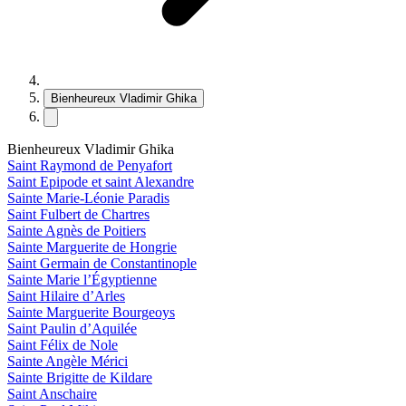
Bienheureux Vladimir Ghika
Bienheureux Vladimir Ghika
Saint Raymond de Penyafort
Saint Epipode et saint Alexandre
Sainte Marie-Léonie Paradis
Saint Fulbert de Chartres
Sainte Agnès de Poitiers
Sainte Marguerite de Hongrie
Saint Germain de Constantinople
Sainte Marie l’Égyptienne
Saint Hilaire d’Arles
Sainte Marguerite Bourgeoys
Saint Paulin d’Aquilée
Saint Félix de Nole
Sainte Angèle Mérici
Sainte Brigitte de Kildare
Saint Anschaire