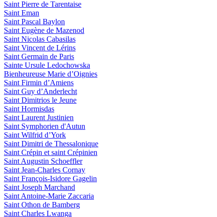
Saint Pierre de Tarentaise
Saint Eman
Saint Pascal Baylon
Saint Eugène de Mazenod
Saint Nicolas Cabasilas
Saint Vincent de Lérins
Saint Germain de Paris
Sainte Ursule Ledochowska
Bienheureuse Marie d’Oignies
Saint Firmin d’Amiens
Saint Guy d’Anderlecht
Saint Dimitrios le Jeune
Saint Hormisdas
Saint Laurent Justinien
Saint Symphorien d'Autun
Saint Wilfrid d’York
Saint Dimitri de Thessalonique
Saint Crépin et saint Crépinien
Saint Augustin Schoeffler
Saint Jean-Charles Cornay
Saint François-Isidore Gagelin
Saint Joseph Marchand
Saint Antoine-Marie Zaccaria
Saint Othon de Bamberg
Saint Charles Lwanga