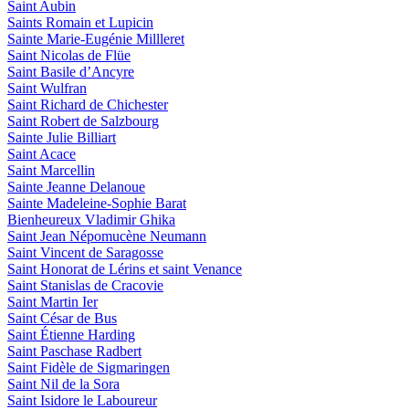
Saint Aubin
Saints Romain et Lupicin
Sainte Marie-Eugénie Millleret
Saint Nicolas de Flüe
Saint Basile d’Ancyre
Saint Wulfran
Saint Richard de Chichester
Saint Robert de Salzbourg
Sainte Julie Billiart
Saint Acace
Saint Marcellin
Sainte Jeanne Delanoue
Sainte Madeleine-Sophie Barat
Bienheureux Vladimir Ghika
Saint Jean Népomucène Neumann
Saint Vincent de Saragosse
Saint Honorat de Lérins et saint Venance
Saint Stanislas de Cracovie
Saint Martin Ier
Saint César de Bus
Saint Étienne Harding
Saint Paschase Radbert
Saint Fidèle de Sigmaringen
Saint Nil de la Sora
Saint Isidore le Laboureur