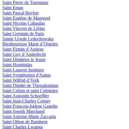
Saint Pierre de Tarentaise
Saint Eman
Saint Pascal Baylon
Saint Eugène de Mazenod
Saint Nicolas Cabasilas
Saint Vincent de Lérins
Saint Germain de Paris
Sainte Ursule Ledochowska
Bienheureuse Marie d’Oignies
Saint Firmin d’Amiens
Saint Guy d’Anderlecht
Saint Dimitrios le Jeune
Saint Hormisdas
Saint Laurent Justinien
Saint Symphorien d'Autun
Saint Wilfrid d’York
Saint Dimitri de Thessalonique
Saint Crépin et saint Crépinien
Saint Augustin Schoeffler
Saint Jean-Charles Cornay
Saint François-Isidore Gagelin
Saint Joseph Marchand
Saint Antoine-Marie Zaccaria
Saint Othon de Bamberg
Saint Charles Lwanga