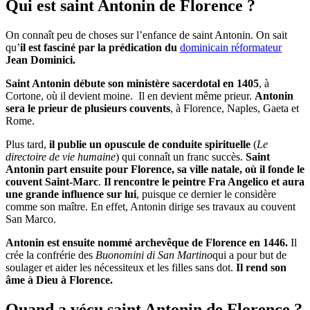
Qui est saint Antonin de Florence ?
On connaît peu de choses sur l’enfance de saint Antonin. On sait
qu’
il est fasciné par la prédication du
dominicain réformateur
Jean Dominici.
Saint Antonin débute son ministère sacerdotal en 1405
, à
Cortone, où il devient moine. Il en devient même prieur.
Antonin
sera le prieur de plusieurs couvents
, à Florence, Naples, Gaeta et
Rome.
Plus tard,
il publie un opuscule de conduite spirituelle
(
Le
directoire de vie humaine
) qui connaît un franc succès.
Saint
Antonin part ensuite pour Florence, sa ville natale, où il fonde le
couvent Saint-Marc
.
Il rencontre le peintre Fra Angelico et aura
une grande influence sur lui
, puisque ce dernier le considère
comme son maître. En effet, Antonin dirige ses travaux au couvent
San Marco.
Antonin est ensuite nommé archevêque de Florence en 1446.
Il
crée la confrérie des
Buonomini di San Martino
qui a pour but de
soulager et aider les nécessiteux et les filles sans dot.
Il rend son
âme à Dieu à Florence.
Quand a vécu saint Antonin de Florence ?