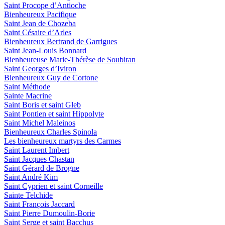
Saint Procope d’Antioche
Bienheureux Pacifique
Saint Jean de Chozeba
Saint Césaire d’Arles
Bienheureux Bertrand de Garrigues
Saint Jean-Louis Bonnard
Bienheureuse Marie-Thérèse de Soubiran
Saint Georges d’Iviron
Bienheureux Guy de Cortone
Saint Méthode
Sainte Macrine
Saint Boris et saint Gleb
Saint Pontien et saint Hippolyte
Saint Michel Maleinos
Bienheureux Charles Spinola
Les bienheureux martyrs des Carmes
Saint Laurent Imbert
Saint Jacques Chastan
Saint Gérard de Brogne
Saint André Kim
Saint Cyprien et saint Corneille
Sainte Telchide
Saint François Jaccard
Saint Pierre Dumoulin-Borie
Saint Serge et saint Bacchus