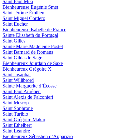
Saint Paul Miki
Bienheureuse Eugénie Smet
Saint Jérôme Émilien
Saint Miguel Cordero
Saint Eucher
Bienheureuse Isabelle de France
Sainte Elisabeth du Portugal
Saint Gilles
Sainte Marie-Madeleine Postel
Saint Barnard de Romans
Saint Gildas le Sage
Bienheureux Jourdain de Saxe
Bienheureux Grégoire X
Saint Josaphat
Saint Willibrord
Sainte Marguerite d’Écosse
Saint Paul Aurélien
Saint Alexis de Falconieri
Saint Mesrop
Saint Sophrone
Saint Turibio
Saint Grégoire Makar
Saint Ethelbert
Saint Léandre
Bienheureux Sébastien d’Apparizio