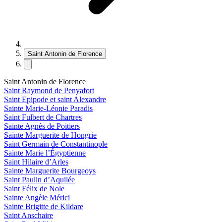
Saint Antonin de Florence
Saint Antonin de Florence
Saint Raymond de Penyafort
Saint Epipode et saint Alexandre
Sainte Marie-Léonie Paradis
Saint Fulbert de Chartres
Sainte Agnès de Poitiers
Sainte Marguerite de Hongrie
Saint Germain de Constantinople
Sainte Marie l’Égyptienne
Saint Hilaire d’Arles
Sainte Marguerite Bourgeoys
Saint Paulin d’Aquilée
Saint Félix de Nole
Sainte Angèle Mérici
Sainte Brigitte de Kildare
Saint Anschaire