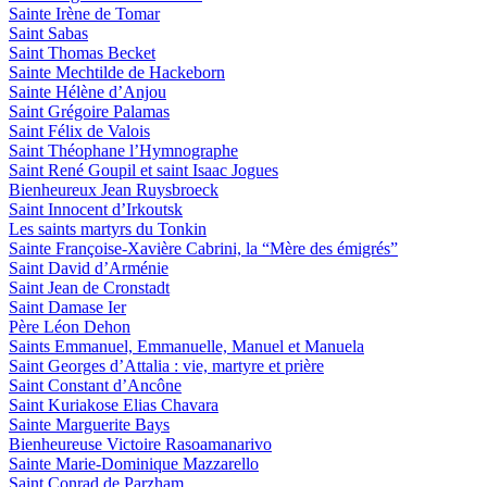
Sainte Irène de Tomar
Saint Sabas
Saint Thomas Becket
Sainte Mechtilde de Hackeborn
Sainte Hélène d’Anjou
Saint Grégoire Palamas
Saint Félix de Valois
Saint Théophane l’Hymnographe
Saint René Goupil et saint Isaac Jogues
Bienheureux Jean Ruysbroeck
Saint Innocent d’Irkoutsk
Les saints martyrs du Tonkin
Sainte Françoise-Xavière Cabrini, la “Mère des émigrés”
Saint David d’Arménie
Saint Jean de Cronstadt
Saint Damase Ier
Père Léon Dehon
Saints Emmanuel, Emmanuelle, Manuel et Manuela
Saint Georges d’Attalia : vie, martyre et prière
Saint Constant d’Ancône
Saint Kuriakose Elias Chavara
Sainte Marguerite Bays
Bienheureuse Victoire Rasoamanarivo
Sainte Marie-Dominique Mazzarello
Saint Conrad de Parzham