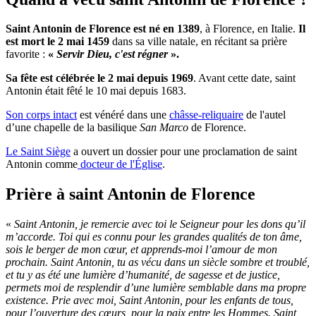
Saint Antonin de Florence est né en 1389
, à Florence, en Italie.
Il
est mort le 2 mai 1459
dans sa ville natale, en récitant sa prière
favorite :
«
Servir Dieu, c'est régner
».
Sa fête est célébrée le 2 mai depuis 1969
. Avant cette date, saint
Antonin était fêté le 10 mai depuis 1683.
Son corps intact
est vénéré dans une
châsse-reliquaire
de l'autel
d’une chapelle de la basilique
San Marco
de Florence.
Le Saint Siège
a ouvert un dossier pour une proclamation de saint
Antonin comme
docteur de l'Église
.
Prière à saint Antonin de Florence
«
Saint Antonin, je remercie avec toi le Seigneur pour les dons qu’il
m’accorde. Toi qui es connu pour les grandes qualités de ton âme,
sois le berger de mon cœur, et apprends-moi l’amour de mon
prochain. Saint Antonin, tu as vécu dans un siècle sombre et troublé,
et tu y as été une lumière d’humanité, de sagesse et de justice,
permets moi de resplendir d’une lumière semblable dans ma propre
existence. Prie avec moi, Saint Antonin, pour les enfants de tous,
pour l’ouverture des cœurs, pour la paix entre les Hommes. Saint