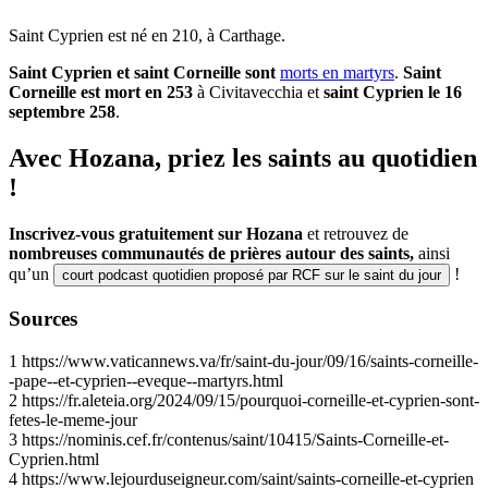
Saint Cyprien est né en 210, à Carthage.
Saint Cyprien et saint Corneille sont
morts en martyrs
.
Saint
Corneille est mort en 253
à Civitavecchia et
saint Cyprien le 16
septembre 258
.
Avec Hozana, priez les saints au quotidien
!
Inscrivez-vous gratuitement sur Hozana
et retrouvez de
nombreuses communautés de prières autour des saints,
ainsi
qu’un
!
court podcast quotidien proposé par RCF sur le saint du jour
Sources
1
https://www.vaticannews.va/fr/saint-du-jour/09/16/saints-corneille-
-pape--et-cyprien--eveque--martyrs.html
2
https://fr.aleteia.org/2024/09/15/pourquoi-corneille-et-cyprien-sont-
fetes-le-meme-jour
3
https://nominis.cef.fr/contenus/saint/10415/Saints-Corneille-et-
Cyprien.html
4
https://www.lejourduseigneur.com/saint/saints-corneille-et-cyprien