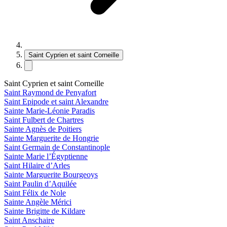
Saint Cyprien et saint Corneille
Saint Cyprien et saint Corneille
Saint Raymond de Penyafort
Saint Epipode et saint Alexandre
Sainte Marie-Léonie Paradis
Saint Fulbert de Chartres
Sainte Agnès de Poitiers
Sainte Marguerite de Hongrie
Saint Germain de Constantinople
Sainte Marie l’Égyptienne
Saint Hilaire d’Arles
Sainte Marguerite Bourgeoys
Saint Paulin d’Aquilée
Saint Félix de Nole
Sainte Angèle Mérici
Sainte Brigitte de Kildare
Saint Anschaire