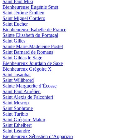
Saint Paul Miki
Bienheureuse Eugénie Smet
Saint Jérôme Émilien
Saint Miguel Cordero
Saint Eucher
Bienheureuse Isabelle de France
Sainte Elisabeth du Portugal
Saint Gilles
Sainte Marie-Madeleine Postel
Saint Barnard de Romans
Saint Gildas le Sage
Bienheureux Jourdain de Saxe
Bienheureux Grégoire X
Saint Josaphat
Saint Willibrord
Sainte Marguerite d’Écosse
Saint Paul Aurélien
Saint Alexis de Falconieri
Saint Mesrop
Saint Sophrone
Saint Turibio
Saint Grégoire Makar
Saint Ethelbert
Saint Léandre
Bienheureux Sébastien d’Apparizio