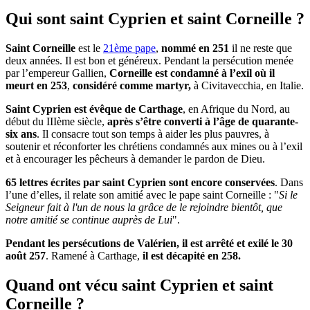
Qui sont saint Cyprien et saint Corneille ?
Saint Corneille
est le
21ème pape
,
nommé en 251
il ne reste que
deux années. Il est bon et généreux. Pendant la persécution menée
par l’empereur Gallien,
Corneille est condamné à l’exil où il
meurt en 253
,
considéré comme martyr,
à Civitavecchia, en Italie.
Saint Cyprien est évêque de Carthage
,
en Afrique du Nord, au
début du IIIème siècle,
après s’être converti à l’âge de quarante-
six ans
. Il consacre tout son temps à aider les plus pauvres, à
soutenir et réconforter les chrétiens condamnés aux mines ou à l’exil
et à encourager les pêcheurs à demander le pardon de Dieu.
65 lettres écrites par saint Cyprien sont encore conservées
. Dans
l’une d’elles, il relate son amitié avec le pape saint Corneille : "
Si le
Seigneur fait à l'un de nous la grâce de le rejoindre bientôt, que
notre amitié se continue auprès de Lui
".
Pendant les persécutions de Valérien, il est arrêté et exilé le 30
août 257
. Ramené à Carthage,
il est décapité en 258.
Quand ont vécu saint Cyprien et saint
Corneille ?