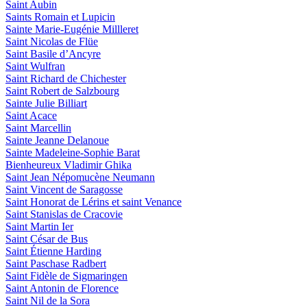
Saint Aubin
Saints Romain et Lupicin
Sainte Marie-Eugénie Millleret
Saint Nicolas de Flüe
Saint Basile d’Ancyre
Saint Wulfran
Saint Richard de Chichester
Saint Robert de Salzbourg
Sainte Julie Billiart
Saint Acace
Saint Marcellin
Sainte Jeanne Delanoue
Sainte Madeleine-Sophie Barat
Bienheureux Vladimir Ghika
Saint Jean Népomucène Neumann
Saint Vincent de Saragosse
Saint Honorat de Lérins et saint Venance
Saint Stanislas de Cracovie
Saint Martin Ier
Saint César de Bus
Saint Étienne Harding
Saint Paschase Radbert
Saint Fidèle de Sigmaringen
Saint Antonin de Florence
Saint Nil de la Sora