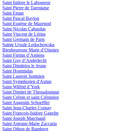
Saint Isidore le Laboureur
Saint Pierre de Tarentaise
Saint Eman
Saint Pascal Baylon
Saint Eugène de Mazenod
Saint Nicolas Cabasilas
Saint Vincent de Lérins
Saint Germain de Paris
Sainte Ursule Ledochowska
Bienheureuse Marie d’Oignies
Saint Firmin d’Amiens
Saint Guy d’Anderlecht
Saint Dimitrios le Jeune
Saint Hormisdas
Saint Laurent Justinien
Saint Symphorien d'Autun
Saint Wilfrid d’York
Saint Dimitri de Thessalonique
Saint Crépin et saint Crépinien
Saint Augustin Schoeffler
Saint Jean-Charles Cornay
Saint François-Isidore Gagelin
Saint Joseph Marchand
Saint Antoine-Marie Zaccaria
Saint Othon de Bamberg