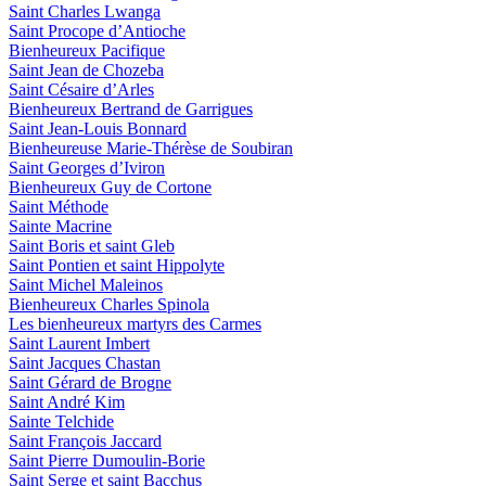
Saint Charles Lwanga
Saint Procope d’Antioche
Bienheureux Pacifique
Saint Jean de Chozeba
Saint Césaire d’Arles
Bienheureux Bertrand de Garrigues
Saint Jean-Louis Bonnard
Bienheureuse Marie-Thérèse de Soubiran
Saint Georges d’Iviron
Bienheureux Guy de Cortone
Saint Méthode
Sainte Macrine
Saint Boris et saint Gleb
Saint Pontien et saint Hippolyte
Saint Michel Maleinos
Bienheureux Charles Spinola
Les bienheureux martyrs des Carmes
Saint Laurent Imbert
Saint Jacques Chastan
Saint Gérard de Brogne
Saint André Kim
Sainte Telchide
Saint François Jaccard
Saint Pierre Dumoulin-Borie
Saint Serge et saint Bacchus