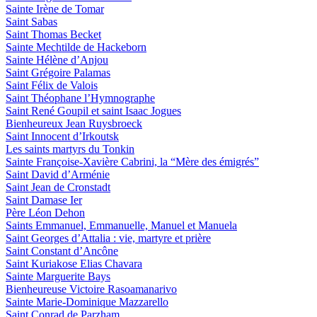
Sainte Irène de Tomar
Saint Sabas
Saint Thomas Becket
Sainte Mechtilde de Hackeborn
Sainte Hélène d’Anjou
Saint Grégoire Palamas
Saint Félix de Valois
Saint Théophane l’Hymnographe
Saint René Goupil et saint Isaac Jogues
Bienheureux Jean Ruysbroeck
Saint Innocent d’Irkoutsk
Les saints martyrs du Tonkin
Sainte Françoise-Xavière Cabrini, la “Mère des émigrés”
Saint David d’Arménie
Saint Jean de Cronstadt
Saint Damase Ier
Père Léon Dehon
Saints Emmanuel, Emmanuelle, Manuel et Manuela
Saint Georges d’Attalia : vie, martyre et prière
Saint Constant d’Ancône
Saint Kuriakose Elias Chavara
Sainte Marguerite Bays
Bienheureuse Victoire Rasoamanarivo
Sainte Marie-Dominique Mazzarello
Saint Conrad de Parzham