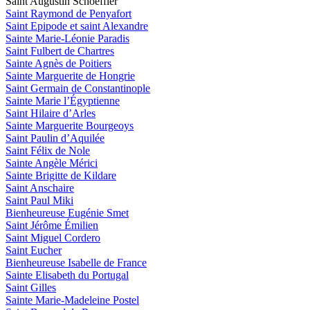
Saint Augustin Schoeffler
Saint Raymond de Penyafort
Saint Epipode et saint Alexandre
Sainte Marie-Léonie Paradis
Saint Fulbert de Chartres
Sainte Agnès de Poitiers
Sainte Marguerite de Hongrie
Saint Germain de Constantinople
Sainte Marie l’Égyptienne
Saint Hilaire d’Arles
Sainte Marguerite Bourgeoys
Saint Paulin d’Aquilée
Saint Félix de Nole
Sainte Angèle Mérici
Sainte Brigitte de Kildare
Saint Anschaire
Saint Paul Miki
Bienheureuse Eugénie Smet
Saint Jérôme Émilien
Saint Miguel Cordero
Saint Eucher
Bienheureuse Isabelle de France
Sainte Elisabeth du Portugal
Saint Gilles
Sainte Marie-Madeleine Postel