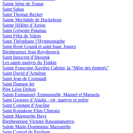
Sainte Irène de Tomar
Saint Sabas
Saint Thomas Becket
Sainte Mechtilde de Hackeborn
Sainte Hélène d’Anjou
Saint Grégoire Palamas
Saint Félix de Valois
Saint Théophane l’Hymnographe
Saint René Goupil et saint Isaac Jogues
Bienheureux Jean Ruysbroeck
Saint Innocent d’Irkoutsk
Les saints martyrs du Tonkin
Sainte Françoise-Xavière Cabrini, la “Mère des émigrés”
Saint David d’Arménie
Saint Jean de Cronstadt
Saint Damase Ier
Père Léon Dehon
Saints Emmanuel, Emmanuelle, Manuel et Manuela
Saint Georges d’Attalia : vie, martyre et prière
Saint Constant d’Ancône
Saint Kuriakose Elias Chavara
Sainte Marguerite Bays
Bienheureuse Victoire Rasoamanarivo
Sainte Marie-Dominique Mazzarello
Saint Conrad de Parzham