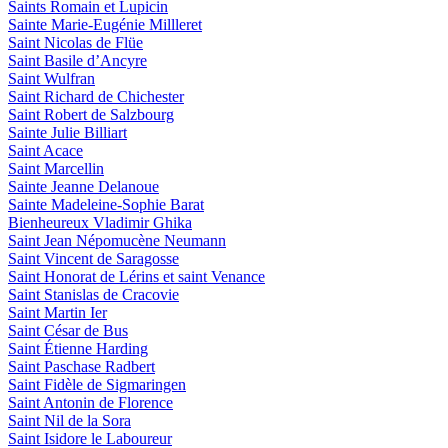
Saints Romain et Lupicin
Sainte Marie-Eugénie Millleret
Saint Nicolas de Flüe
Saint Basile d’Ancyre
Saint Wulfran
Saint Richard de Chichester
Saint Robert de Salzbourg
Sainte Julie Billiart
Saint Acace
Saint Marcellin
Sainte Jeanne Delanoue
Sainte Madeleine-Sophie Barat
Bienheureux Vladimir Ghika
Saint Jean Népomucène Neumann
Saint Vincent de Saragosse
Saint Honorat de Lérins et saint Venance
Saint Stanislas de Cracovie
Saint Martin Ier
Saint César de Bus
Saint Étienne Harding
Saint Paschase Radbert
Saint Fidèle de Sigmaringen
Saint Antonin de Florence
Saint Nil de la Sora
Saint Isidore le Laboureur