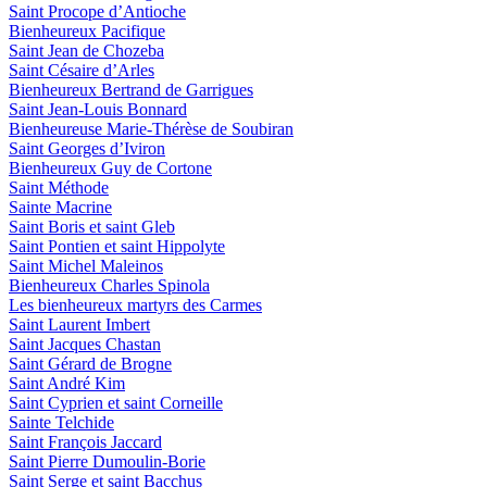
Saint Procope d’Antioche
Bienheureux Pacifique
Saint Jean de Chozeba
Saint Césaire d’Arles
Bienheureux Bertrand de Garrigues
Saint Jean-Louis Bonnard
Bienheureuse Marie-Thérèse de Soubiran
Saint Georges d’Iviron
Bienheureux Guy de Cortone
Saint Méthode
Sainte Macrine
Saint Boris et saint Gleb
Saint Pontien et saint Hippolyte
Saint Michel Maleinos
Bienheureux Charles Spinola
Les bienheureux martyrs des Carmes
Saint Laurent Imbert
Saint Jacques Chastan
Saint Gérard de Brogne
Saint André Kim
Saint Cyprien et saint Corneille
Sainte Telchide
Saint François Jaccard
Saint Pierre Dumoulin-Borie
Saint Serge et saint Bacchus