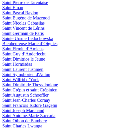
Saint Pierre de Tarentaise
Saint Eman
Saint Pascal Baylon
Saint Eugène de Mazenod
Saint Nicolas Cabasilas
Saint Vincent de Lérins
Saint Germain de Paris
Sainte Ursule Ledochowska
Bienheureuse Marie d’Oignies
Saint Firmin d’Amiens
Saint Guy d’Anderlecht
Saint Dimitrios le Jeune
Saint Hormisdas
Saint Laurent Justinien
Saint Symphorien d'Autun
Saint Wilfrid d’York
Saint Dimitri de Thessalonique
Saint Crépin et saint Crépinien
Saint Augustin Schoeffler
Saint Jean-Charles Cornay
Saint François-Isidore Gagelin
Saint Joseph Marchand
Saint Antoine-Marie Zaccaria
Saint Othon de Bamberg
Saint Charles Lwanga