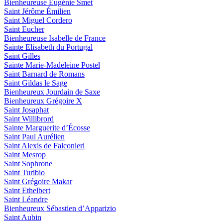
Bienheureuse Eugénie Smet
Saint Jérôme Émilien
Saint Miguel Cordero
Saint Eucher
Bienheureuse Isabelle de France
Sainte Elisabeth du Portugal
Saint Gilles
Sainte Marie-Madeleine Postel
Saint Barnard de Romans
Saint Gildas le Sage
Bienheureux Jourdain de Saxe
Bienheureux Grégoire X
Saint Josaphat
Saint Willibrord
Sainte Marguerite d’Écosse
Saint Paul Aurélien
Saint Alexis de Falconieri
Saint Mesrop
Saint Sophrone
Saint Turibio
Saint Grégoire Makar
Saint Ethelbert
Saint Léandre
Bienheureux Sébastien d’Apparizio
Saint Aubin