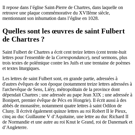
Il repose dans l’église Saint-Pierre de Chartres, dans laquelle on
retrouve une plaque commémorative du XVIIème siècle,
mentionnant son inhumation dans l’église en 1028.
Quelles sont les œuvres de saint Fulbert
de Chartres ?
Saint Fulbert de Chartres a écrit cent treize lettres (cent trente-huit
lettres pour l'ensemble de la
Correspondance
), neuf sermons, plus
trois textes de polémique contre les Juifs et une trentaine de poèmes
et textes liturgiques.
Les lettres de saint Fulbert sont, en grande partie, adressées à
d'autres évêques de son époque (notamment treize lettres adressées à
l'archevêque de Sens, Liéry, métropolitain de la province dont
dépendait Chartres ; une adressée au pape Jean XIX ; une adressée à
Bonipert, premier évêque de Pécs en Hongrie). Il écrit aussi à des
abbés de monastère, notamment quatre lettres à saint Odilon de
Cluny. Il écrivit également quinze lettres au roi Robert II le Pieux,
cinq au duc Guillaume V d’Aquitaine, une lettre au duc Richard II
de Normandie et une autre au roi Knut le Grand, roi de Danemark et
d’Angleterre.