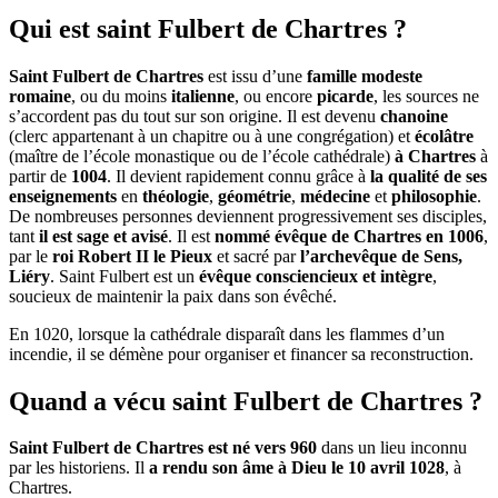
Qui est saint Fulbert de Chartres ?
Saint Fulbert de Chartres
est issu d’une
famille modeste
romaine
, ou du moins
italienne
, ou encore
picarde
, les sources ne
s’accordent pas du tout sur son origine. Il est devenu
chanoine
(clerc appartenant à un chapitre ou à une congrégation) et
écolâtre
(maître de l’école monastique ou de l’école cathédrale)
à Chartres
à
partir de
1004
. Il devient rapidement connu grâce à
la
qualité de ses
enseignements
en
théologie
,
géométrie
,
médecine
et
philosophie
.
De nombreuses personnes deviennent progressivement ses disciples,
tant
il est sage et avisé
. Il est
nommé évêque de Chartres en 1006
,
par le
roi Robert II le Pieux
et sacré par
l’archevêque de Sens,
Liéry
. Saint Fulbert est un
évêque consciencieux et intègre
,
soucieux de maintenir la paix dans son évêché.
En 1020, lorsque la cathédrale disparaît dans les flammes d’un
incendie, il se démène pour organiser et financer sa reconstruction.
Quand a vécu saint Fulbert de Chartres ?
Saint Fulbert de Chartres
est né vers
960
dans un lieu inconnu
par les historiens. Il
a
rendu son âme à Dieu le 10 avril 1028
, à
Chartres.