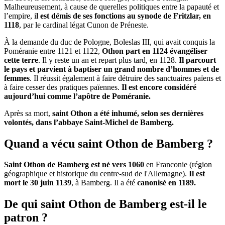
Malheureusement, à cause de querelles politiques entre la papauté et
l’empire, i
l est démis de ses fonctions au synode de Fritzlar, en
1118
, par le cardinal légat Cunon de Préneste.
À la demande du duc de Pologne, Boleslas III, qui avait conquis la
Poméranie entre 1121 et 1122,
Othon part en 1124 évangéliser
cette terre
. Il y reste un an et repart plus tard, en 1128.
Il parcourt
le pays et parvient à baptiser un grand nombre d’hommes et de
femmes
. Il réussit également à faire détruire des sanctuaires païens et
à faire cesser des pratiques païennes.
Il est encore considéré
aujourd’hui comme l’apôtre de Poméranie.
Après sa mort,
saint Othon a été inhumé, selon ses dernières
volontés, dans l’abbaye Saint-Michel de Bamberg.
Quand a vécu saint Othon de Bamberg ?
Saint Othon de Bamberg est né vers 1060
en Franconie (région
géographique et historique du centre-sud de l'Allemagne).
Il est
mort le 30 juin 1139
, à Bamberg. Il a été
canonisé en 1189.
De qui saint Othon de Bamberg est-il le
patron ?