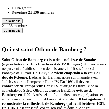
100% gratuit
Rejoignez
21 136
membres
Je m'inscris
21 136 membres
Je m'inscris
Qui est saint Othon de Bamberg ?
Saint Othon de Bamberg
est issu de la
noblesse de Souabe
(région historique dans le sud-ouest de l’Allemagne). Aucune source
ne parvient à établir son lieu de naissance. Il fait ses études à
l’abbaye de Hirsau.
En 1082, il devient chapelain
à la cour du
duc de Pologne
, Ladislas Ier Herman, après son mariage avec
Judith , sœur de l’empereur Henri IV.
En 1091, il devient
chancelier de l’empereur Henri IV
et dirige les travaux de la
cathédrale de Spire.
Othon devient le huitième évêque de
Bamberg en 1102
. Après cela, il fonde plusieurs congrégations et
en réforme d’autres, dont l’abbaye d’Arnoldstein.
Il fait également
reconstruire la cathédrale de Bamberg qui avait brûlé en 1081
.
En 1106, il est consacré, contre son gré, évêque d’Anagni.