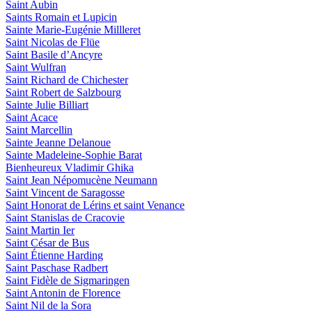
Saint Aubin
Saints Romain et Lupicin
Sainte Marie-Eugénie Millleret
Saint Nicolas de Flüe
Saint Basile d’Ancyre
Saint Wulfran
Saint Richard de Chichester
Saint Robert de Salzbourg
Sainte Julie Billiart
Saint Acace
Saint Marcellin
Sainte Jeanne Delanoue
Sainte Madeleine-Sophie Barat
Bienheureux Vladimir Ghika
Saint Jean Népomucène Neumann
Saint Vincent de Saragosse
Saint Honorat de Lérins et saint Venance
Saint Stanislas de Cracovie
Saint Martin Ier
Saint César de Bus
Saint Étienne Harding
Saint Paschase Radbert
Saint Fidèle de Sigmaringen
Saint Antonin de Florence
Saint Nil de la Sora