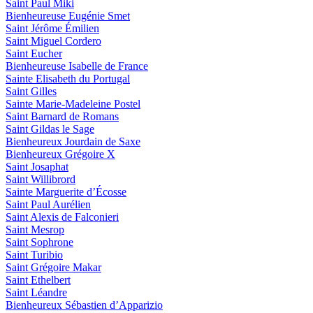
Saint Paul Miki
Bienheureuse Eugénie Smet
Saint Jérôme Émilien
Saint Miguel Cordero
Saint Eucher
Bienheureuse Isabelle de France
Sainte Elisabeth du Portugal
Saint Gilles
Sainte Marie-Madeleine Postel
Saint Barnard de Romans
Saint Gildas le Sage
Bienheureux Jourdain de Saxe
Bienheureux Grégoire X
Saint Josaphat
Saint Willibrord
Sainte Marguerite d’Écosse
Saint Paul Aurélien
Saint Alexis de Falconieri
Saint Mesrop
Saint Sophrone
Saint Turibio
Saint Grégoire Makar
Saint Ethelbert
Saint Léandre
Bienheureux Sébastien d’Apparizio