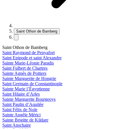
Saint Othon de Bamberg
Saint Othon de Bamberg
Saint Raymond de Penyafort
Saint Epipode et saint Alexandre
Sainte Marie-Léonie Paradis
Saint Fulbert de Chartres
Sainte Agnès de Poitiers
Sainte Marguerite de Hongrie
Saint Germain de Constantinople
Sainte Marie l’Égyptienne
Saint Hilaire d’Arles
Sainte Marguerite Bourgeoys
Saint Paulin d’Aquilée
Saint Félix de Nole
Sainte Angèle Mérici
Sainte Brigitte de Kildare
Saint Anschaire