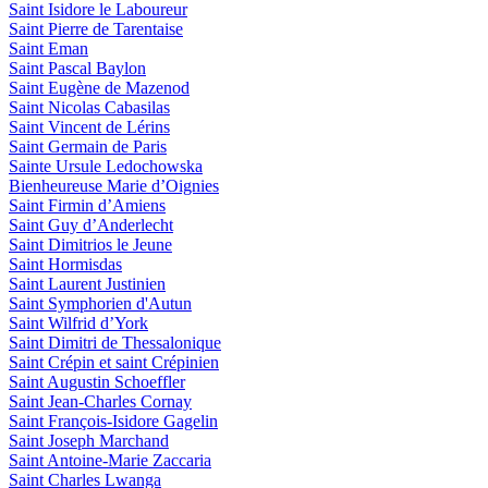
Saint Isidore le Laboureur
Saint Pierre de Tarentaise
Saint Eman
Saint Pascal Baylon
Saint Eugène de Mazenod
Saint Nicolas Cabasilas
Saint Vincent de Lérins
Saint Germain de Paris
Sainte Ursule Ledochowska
Bienheureuse Marie d’Oignies
Saint Firmin d’Amiens
Saint Guy d’Anderlecht
Saint Dimitrios le Jeune
Saint Hormisdas
Saint Laurent Justinien
Saint Symphorien d'Autun
Saint Wilfrid d’York
Saint Dimitri de Thessalonique
Saint Crépin et saint Crépinien
Saint Augustin Schoeffler
Saint Jean-Charles Cornay
Saint François-Isidore Gagelin
Saint Joseph Marchand
Saint Antoine-Marie Zaccaria
Saint Charles Lwanga