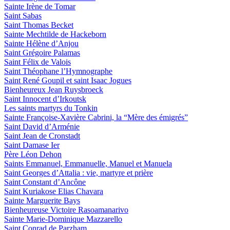
Sainte Irène de Tomar
Saint Sabas
Saint Thomas Becket
Sainte Mechtilde de Hackeborn
Sainte Hélène d’Anjou
Saint Grégoire Palamas
Saint Félix de Valois
Saint Théophane l’Hymnographe
Saint René Goupil et saint Isaac Jogues
Bienheureux Jean Ruysbroeck
Saint Innocent d’Irkoutsk
Les saints martyrs du Tonkin
Sainte Françoise-Xavière Cabrini, la “Mère des émigrés”
Saint David d’Arménie
Saint Jean de Cronstadt
Saint Damase Ier
Père Léon Dehon
Saints Emmanuel, Emmanuelle, Manuel et Manuela
Saint Georges d’Attalia : vie, martyre et prière
Saint Constant d’Ancône
Saint Kuriakose Elias Chavara
Sainte Marguerite Bays
Bienheureuse Victoire Rasoamanarivo
Sainte Marie-Dominique Mazzarello
Saint Conrad de Parzham