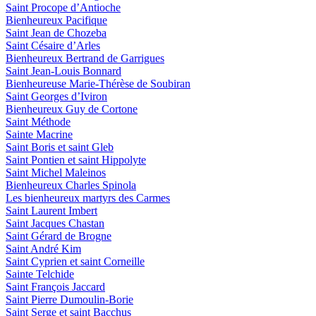
Saint Procope d’Antioche
Bienheureux Pacifique
Saint Jean de Chozeba
Saint Césaire d’Arles
Bienheureux Bertrand de Garrigues
Saint Jean-Louis Bonnard
Bienheureuse Marie-Thérèse de Soubiran
Saint Georges d’Iviron
Bienheureux Guy de Cortone
Saint Méthode
Sainte Macrine
Saint Boris et saint Gleb
Saint Pontien et saint Hippolyte
Saint Michel Maleinos
Bienheureux Charles Spinola
Les bienheureux martyrs des Carmes
Saint Laurent Imbert
Saint Jacques Chastan
Saint Gérard de Brogne
Saint André Kim
Saint Cyprien et saint Corneille
Sainte Telchide
Saint François Jaccard
Saint Pierre Dumoulin-Borie
Saint Serge et saint Bacchus