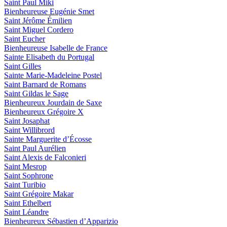
Saint Paul Miki
Bienheureuse Eugénie Smet
Saint Jérôme Émilien
Saint Miguel Cordero
Saint Eucher
Bienheureuse Isabelle de France
Sainte Elisabeth du Portugal
Saint Gilles
Sainte Marie-Madeleine Postel
Saint Barnard de Romans
Saint Gildas le Sage
Bienheureux Jourdain de Saxe
Bienheureux Grégoire X
Saint Josaphat
Saint Willibrord
Sainte Marguerite d’Écosse
Saint Paul Aurélien
Saint Alexis de Falconieri
Saint Mesrop
Saint Sophrone
Saint Turibio
Saint Grégoire Makar
Saint Ethelbert
Saint Léandre
Bienheureux Sébastien d’Apparizio