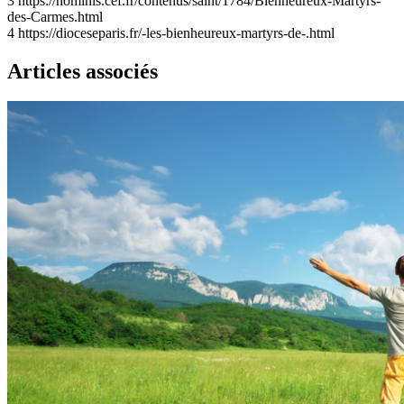
3
https://nominis.cef.fr/contenus/saint/1784/Bienheureux-Martyrs-
des-Carmes.html
4
https://dioceseparis.fr/-les-bienheureux-martyrs-de-.html
Articles associés