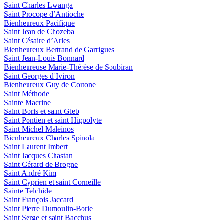
Saint Charles Lwanga
Saint Procope d’Antioche
Bienheureux Pacifique
Saint Jean de Chozeba
Saint Césaire d’Arles
Bienheureux Bertrand de Garrigues
Saint Jean-Louis Bonnard
Bienheureuse Marie-Thérèse de Soubiran
Saint Georges d’Iviron
Bienheureux Guy de Cortone
Saint Méthode
Sainte Macrine
Saint Boris et saint Gleb
Saint Pontien et saint Hippolyte
Saint Michel Maleinos
Bienheureux Charles Spinola
Saint Laurent Imbert
Saint Jacques Chastan
Saint Gérard de Brogne
Saint André Kim
Saint Cyprien et saint Corneille
Sainte Telchide
Saint François Jaccard
Saint Pierre Dumoulin-Borie
Saint Serge et saint Bacchus