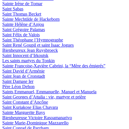
Sainte Irène de Tomar
Saint Sabas
Saint Thomas Becket
Sainte Mechtilde de Hackeborn
Sainte Hélène d’Anjou
Saint Grégoire Palamas
Saint Félix de Valois
Saint Théophane l’Hymnographe
Saint René Goupil et saint Isaac Jogues
Bienheureux Jean Ruysbroeck
Saint Innocent d’Irkoutsk
Les saints martyrs du Tonkin
Sainte Françoise-Xavière Cabrini, la “Mère des émigrés”
Saint David d’Arménie
Saint Jean de Cronstadt
Saint Damase Ier
Père Léon Dehon
Saints Emmanuel, Emmanuelle, Manuel et Manuela
Saint Georges d’Attalia : vie, martyre et prière
Saint Constant d’Ancône
Saint Kuriakose Elias Chavara
Sainte Marguerite Bays
Bienheureuse Victoire Rasoamanarivo
Sainte Marie-Dominique Mazzarello
Saint Conrad de Parzham