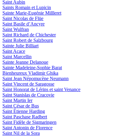
Saint Aubin
Saints Romain et Lupicin
Sainte Marie-Eugénie Millleret
Saint Nicolas de Flüe
Saint Basile d’Ancyre
Saint Wulfran
Saint Richard de Chichester
Saint Robert de Salzbourg
Sainte Julie Billiart
Saint Acace
Saint Marcellin
Sainte Jeanne Delanoue
Sainte Madeleine-Sophie Barat
Bienheureux Vladimir Ghika
Saint Jean Népomucène Neumann
Saint Vincent de Saragosse
Saint Honorat de Lérins et saint Venance
Saint Stanislas de Cracovie
Saint Martin Ier
Saint César de Bus
Saint Étienne Harding
Saint Paschase Radbert
Saint Fidèle de Sigmaringen
Saint Antonin de Florence
Saint Nil de la Sora