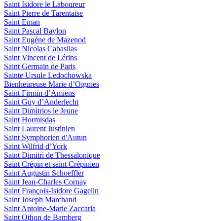
Saint Isidore le Laboureur
Saint Pierre de Tarentaise
Saint Eman
Saint Pascal Baylon
Saint Eugène de Mazenod
Saint Nicolas Cabasilas
Saint Vincent de Lérins
Saint Germain de Paris
Sainte Ursule Ledochowska
Bienheureuse Marie d’Oignies
Saint Firmin d’Amiens
Saint Guy d’Anderlecht
Saint Dimitrios le Jeune
Saint Hormisdas
Saint Laurent Justinien
Saint Symphorien d'Autun
Saint Wilfrid d’York
Saint Dimitri de Thessalonique
Saint Crépin et saint Crépinien
Saint Augustin Schoeffler
Saint Jean-Charles Cornay
Saint François-Isidore Gagelin
Saint Joseph Marchand
Saint Antoine-Marie Zaccaria
Saint Othon de Bamberg