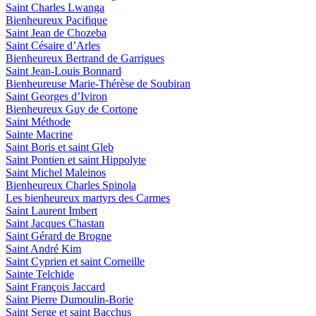
Saint Charles Lwanga
Bienheureux Pacifique
Saint Jean de Chozeba
Saint Césaire d’Arles
Bienheureux Bertrand de Garrigues
Saint Jean-Louis Bonnard
Bienheureuse Marie-Thérèse de Soubiran
Saint Georges d’Iviron
Bienheureux Guy de Cortone
Saint Méthode
Sainte Macrine
Saint Boris et saint Gleb
Saint Pontien et saint Hippolyte
Saint Michel Maleinos
Bienheureux Charles Spinola
Les bienheureux martyrs des Carmes
Saint Laurent Imbert
Saint Jacques Chastan
Saint Gérard de Brogne
Saint André Kim
Saint Cyprien et saint Corneille
Sainte Telchide
Saint François Jaccard
Saint Pierre Dumoulin-Borie
Saint Serge et saint Bacchus