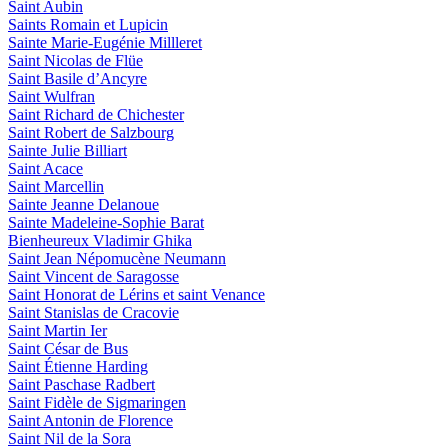
Saint Aubin
Saints Romain et Lupicin
Sainte Marie-Eugénie Millleret
Saint Nicolas de Flüe
Saint Basile d’Ancyre
Saint Wulfran
Saint Richard de Chichester
Saint Robert de Salzbourg
Sainte Julie Billiart
Saint Acace
Saint Marcellin
Sainte Jeanne Delanoue
Sainte Madeleine-Sophie Barat
Bienheureux Vladimir Ghika
Saint Jean Népomucène Neumann
Saint Vincent de Saragosse
Saint Honorat de Lérins et saint Venance
Saint Stanislas de Cracovie
Saint Martin Ier
Saint César de Bus
Saint Étienne Harding
Saint Paschase Radbert
Saint Fidèle de Sigmaringen
Saint Antonin de Florence
Saint Nil de la Sora