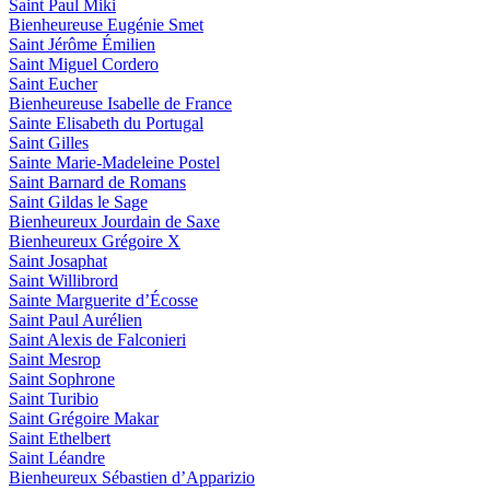
Saint Paul Miki
Bienheureuse Eugénie Smet
Saint Jérôme Émilien
Saint Miguel Cordero
Saint Eucher
Bienheureuse Isabelle de France
Sainte Elisabeth du Portugal
Saint Gilles
Sainte Marie-Madeleine Postel
Saint Barnard de Romans
Saint Gildas le Sage
Bienheureux Jourdain de Saxe
Bienheureux Grégoire X
Saint Josaphat
Saint Willibrord
Sainte Marguerite d’Écosse
Saint Paul Aurélien
Saint Alexis de Falconieri
Saint Mesrop
Saint Sophrone
Saint Turibio
Saint Grégoire Makar
Saint Ethelbert
Saint Léandre
Bienheureux Sébastien d’Apparizio