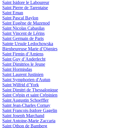
Saint Isidore le Laboureur
Saint Pierre de Tarentaise
Saint Eman
Saint Pascal Baylon
Saint Eugène de Mazenod
Saint Nicolas Cabasilas
Saint Vincent de Lérins
Saint Germain de Paris
Sainte Ursule Ledochowska
Bienheureuse Marie d’Oignies
Saint Firmin d’Amiens
Saint Guy d’Anderlecht
Saint Dimitrios le Jeune
Saint Hormisdas
Saint Laurent Justinien
Saint Symphorien d'Autun
Saint Wilfrid d’York
Saint Dimitri de Thessalonique
Saint Crépin et saint Crépinien
Saint Augustin Schoeffler
Saint Jean-Charles Cornay
Saint François-Isidore Gagelin
Saint Joseph Marchand
Saint Antoine-Marie Zaccaria
Saint Othon de Bamberg