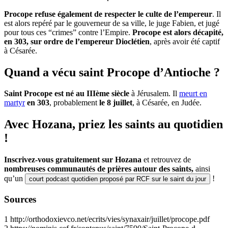
Procope refuse également de respecter le culte de l’empereur
. Il
est alors repéré par le gouverneur de sa ville, le juge Fabien, et jugé
pour tous ces “crimes” contre l’Empire.
Procope est alors décapité,
en 303, sur ordre de l’empereur Dioclétien
, après avoir été captif
à Césarée.
Quand a vécu saint Procope d’Antioche ?
Saint Procope est né au IIIème siècle
à Jérusalem. Il
meurt en
martyr
en 303
, probablement
le 8 juillet
, à Césarée, en Judée.
Avec Hozana, priez les saints au quotidien
!
Inscrivez-vous gratuitement sur Hozana
et retrouvez de
nombreuses communautés de prières autour des saints,
ainsi
qu’un
!
court podcast quotidien proposé par RCF sur le saint du jour
Sources
1
http://orthodoxievco.net/ecrits/vies/synaxair/juillet/procope.pdf