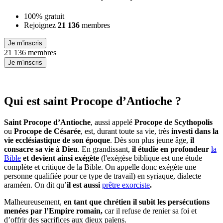
100% gratuit
Rejoignez
21 136
membres
Je m'inscris
21 136 membres
Je m'inscris
Qui est saint Procope d’Antioche ?
Saint Procope d’Antioche
, aussi appelé
Procope de Scythopolis
ou
Procope de Césarée
, est, durant toute sa vie, très
investi dans la
vie ecclésiastique de son époque
. Dès son plus jeune âge,
il
consacre sa vie à Dieu
. En grandissant,
il étudie en profondeur
la
Bible
et devient ainsi exégète
(l'exégèse biblique est une étude
complète et critique de la Bible. On appelle donc exégète une
personne qualifiée pour ce type de travail) en syriaque, dialecte
araméen. On dit qu’
il est aussi
prêtre exorciste
.
Malheureusement,
en tant que chrétien il subit les persécutions
menées par l’Empire romain,
car il refuse de renier sa foi et
d’offrir des sacrifices aux dieux païens.