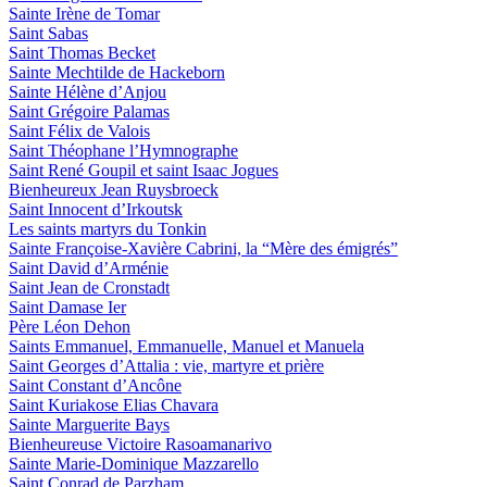
Sainte Irène de Tomar
Saint Sabas
Saint Thomas Becket
Sainte Mechtilde de Hackeborn
Sainte Hélène d’Anjou
Saint Grégoire Palamas
Saint Félix de Valois
Saint Théophane l’Hymnographe
Saint René Goupil et saint Isaac Jogues
Bienheureux Jean Ruysbroeck
Saint Innocent d’Irkoutsk
Les saints martyrs du Tonkin
Sainte Françoise-Xavière Cabrini, la “Mère des émigrés”
Saint David d’Arménie
Saint Jean de Cronstadt
Saint Damase Ier
Père Léon Dehon
Saints Emmanuel, Emmanuelle, Manuel et Manuela
Saint Georges d’Attalia : vie, martyre et prière
Saint Constant d’Ancône
Saint Kuriakose Elias Chavara
Sainte Marguerite Bays
Bienheureuse Victoire Rasoamanarivo
Sainte Marie-Dominique Mazzarello
Saint Conrad de Parzham