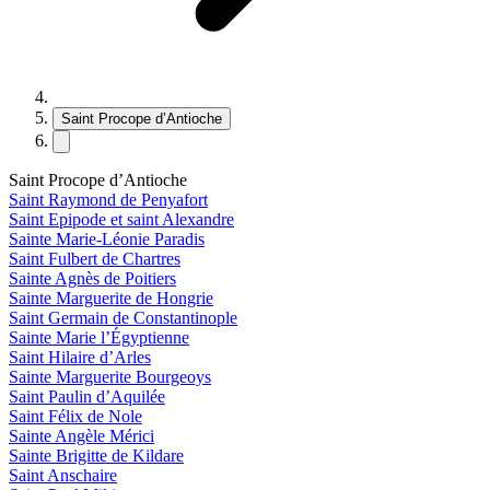
Saint Procope d’Antioche
Saint Procope d’Antioche
Saint Raymond de Penyafort
Saint Epipode et saint Alexandre
Sainte Marie-Léonie Paradis
Saint Fulbert de Chartres
Sainte Agnès de Poitiers
Sainte Marguerite de Hongrie
Saint Germain de Constantinople
Sainte Marie l’Égyptienne
Saint Hilaire d’Arles
Sainte Marguerite Bourgeoys
Saint Paulin d’Aquilée
Saint Félix de Nole
Sainte Angèle Mérici
Sainte Brigitte de Kildare
Saint Anschaire