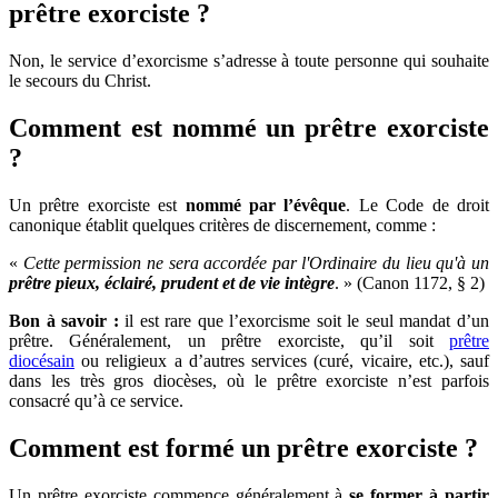
prêtre exorciste ?
Non, le service d’exorcisme s’adresse à toute personne qui souhaite
le secours du Christ.
Comment est nommé un prêtre exorciste
?
Un prêtre exorciste est
nommé par l’évêque
. Le Code de droit
canonique établit quelques critères de discernement, comme :
«
Cette permission ne sera accordée par l'Ordinaire du lieu qu'à un
prêtre
pieux
,
éclairé
,
prudent
et de
vie intègre
. » (Canon 1172, § 2)
Bon à savoir
:
il est rare que l’exorcisme soit le seul mandat d’un
prêtre. Généralement, un prêtre exorciste, qu’il soit
prêtre
diocésain
ou religieux a d’autres services (curé, vicaire, etc.), sauf
dans les très gros diocèses, où le prêtre exorciste n’est parfois
consacré qu’à ce service.
Comment est formé un prêtre exorciste ?
Un prêtre exorciste commence généralement à
se former à partir