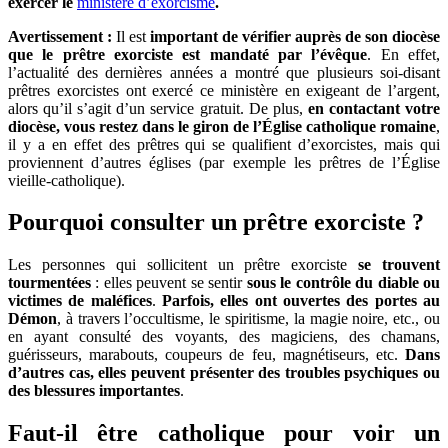
exercer le
ministère d’exorcisme
.
Avertissement :
Il est
important de vérifier auprès de son diocèse
que le prêtre exorciste est mandaté par l’évêque
. En effet,
l’actualité des dernières années a montré que plusieurs soi-disant
prêtres exorcistes ont exercé ce ministère en exigeant de l’argent,
alors qu’il s’agit d’un
service gratuit
. De plus,
en contactant votre
diocèse, vous restez dans le giron de l’Église catholique romaine
,
il y a en effet des prêtres qui se qualifient d’exorcistes, mais qui
proviennent d’autres églises (par exemple les prêtres de l’Église
vieille-catholique).
Pourquoi consulter un prêtre exorciste ?
Les personnes qui sollicitent un prêtre exorciste
se trouvent
tourmentées
: elles peuvent se sentir
sous le contrôle du diable ou
victimes de maléfices
.
Parfois, elles ont ouvertes des portes au
Démon
, à travers l’occultisme, le spiritisme, la magie noire, etc., ou
en ayant consulté des voyants, des magiciens, des chamans,
guérisseurs, marabouts, coupeurs de feu, magnétiseurs, etc.
Dans
d’autres cas, elles peuvent présenter des troubles psychiques ou
des blessures importantes
.
Faut-il être catholique pour voir un