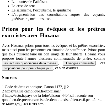
La montée de l’athéisme
La crise de sens
Le satanisme, l’occultisme, le spiritisme
L’augmentation des consultations auprès des voyants,
guérisseurs, médiums, etc.
Prions pour les évêques et les prêtres
exorcistes avec Hozana
Avec Hozana, prions pour tous les évêques et les prêtres exorcistes,
mais aussi pour les personnes en situation de souffrance. Prions pour
que tous puissent faire un bon usage de leur liberté. Hozana vous
propose toute l’année plusieurs communautés de prière, comme
,
, ces
les lectures quotidiennes de la messe
l’Évangile commenté
, et bien d’autres.
propositions pour prier chaque jour
Sources
1
Code de droit canonique, Canon 1172, § 2
2
https://eglise.catholique.fr/exorcisme/
3
https://actu.fr/pays-de-la-loire/clisson_44043/il-raconte-son-
quotidien-de-pretre-exorciste-le-demon-existe-bien-et-il-peut-faire-
des-ravages_61860788.html