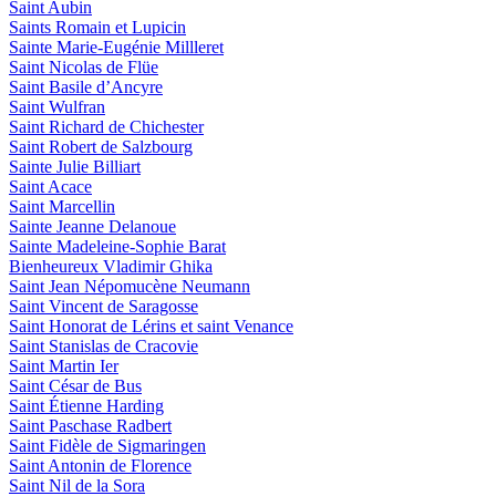
Saint Aubin
Saints Romain et Lupicin
Sainte Marie-Eugénie Millleret
Saint Nicolas de Flüe
Saint Basile d’Ancyre
Saint Wulfran
Saint Richard de Chichester
Saint Robert de Salzbourg
Sainte Julie Billiart
Saint Acace
Saint Marcellin
Sainte Jeanne Delanoue
Sainte Madeleine-Sophie Barat
Bienheureux Vladimir Ghika
Saint Jean Népomucène Neumann
Saint Vincent de Saragosse
Saint Honorat de Lérins et saint Venance
Saint Stanislas de Cracovie
Saint Martin Ier
Saint César de Bus
Saint Étienne Harding
Saint Paschase Radbert
Saint Fidèle de Sigmaringen
Saint Antonin de Florence
Saint Nil de la Sora