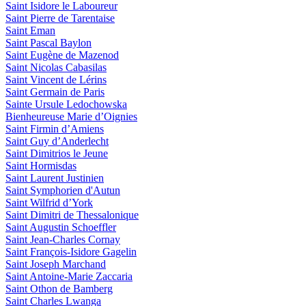
Saint Isidore le Laboureur
Saint Pierre de Tarentaise
Saint Eman
Saint Pascal Baylon
Saint Eugène de Mazenod
Saint Nicolas Cabasilas
Saint Vincent de Lérins
Saint Germain de Paris
Sainte Ursule Ledochowska
Bienheureuse Marie d’Oignies
Saint Firmin d’Amiens
Saint Guy d’Anderlecht
Saint Dimitrios le Jeune
Saint Hormisdas
Saint Laurent Justinien
Saint Symphorien d'Autun
Saint Wilfrid d’York
Saint Dimitri de Thessalonique
Saint Augustin Schoeffler
Saint Jean-Charles Cornay
Saint François-Isidore Gagelin
Saint Joseph Marchand
Saint Antoine-Marie Zaccaria
Saint Othon de Bamberg
Saint Charles Lwanga