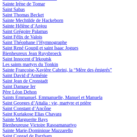
Sainte Irène de Tomar
Saint Sabas
Saint Thomas Becket
Sainte Mechtilde de Hackeborn
Sainte Hélène d’Anjou
Saint Grégoire Palamas
Saint Félix de Valois
Saint Théophane l’Hymnographe
Saint René Goupil et saint Isaac Jogues
Bienheureux Jean Ruysbroeck
Saint Innocent d’Irkoutsk
Les saints martyrs du Tonkin
Sainte Françoise-Xavière Cabrini, la “Mère des émigrés”
Saint David d’Arménie
Saint Jean de Cronstadt
Saint Damase Ier
Père Léon Dehon
Saints Emmanuel, Emmanuelle, Manuel et Manuela
Saint Georges d’Attalia : vie, martyre et prière
Saint Constant d’Ancône
Saint Kuriakose Elias Chavara
Sainte Marguerite Bays
Bienheureuse Victoire Rasoamanarivo
Sainte Marie-Dominique Mazzarello
Saint Conrad de Parzham