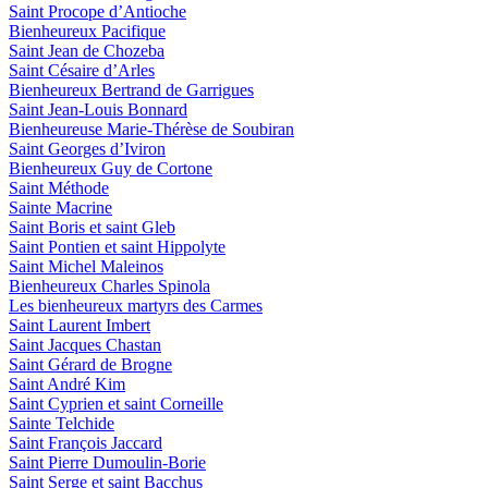
Saint Procope d’Antioche
Bienheureux Pacifique
Saint Jean de Chozeba
Saint Césaire d’Arles
Bienheureux Bertrand de Garrigues
Saint Jean-Louis Bonnard
Bienheureuse Marie-Thérèse de Soubiran
Saint Georges d’Iviron
Bienheureux Guy de Cortone
Saint Méthode
Sainte Macrine
Saint Boris et saint Gleb
Saint Pontien et saint Hippolyte
Saint Michel Maleinos
Bienheureux Charles Spinola
Les bienheureux martyrs des Carmes
Saint Laurent Imbert
Saint Jacques Chastan
Saint Gérard de Brogne
Saint André Kim
Saint Cyprien et saint Corneille
Sainte Telchide
Saint François Jaccard
Saint Pierre Dumoulin-Borie
Saint Serge et saint Bacchus