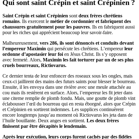
Qui sont saint Crépin et saint Crépinien ?
Saint Crépin et saint Crépinien
sont
deux frères chrétiens
romains
. Ils exercent le
métier de cordonnier et fabriquent des
chaussures gratuitement pour les pauvres
. Ils en fabriquent aussi
pour les riches qui apprécient beaucoup leur savoir-faire.
Malheureusement,
vers 286, ils sont dénoncés et conduits devant
l’empereur Maximin
qui persécute les chrétiens. L’empereur
leur
ordonne d’apostasier leur foi
en Jésus Christ. Ils s’y opposent
avec fermeté. Alors,
Maximin les fait torturer par un de ses plus
cruels bourreaux, Rictiovarus.
Ce dernier tenta de leur enfoncer des roseaux sous les ongles, mais
ceux-ci jaillirent des mains des futurs saints pour blesser le bourreau.
Ensuite, il les envoya dans une rivière avec une meule attachée au
cou mais ils restèrent en surface. Alors, l’empereur les fit jeter dans
une citerne remplie de plomb fondu. Mais, une goutte de plomb vint
éclabousser l’œil du bourreau qui en resta éborgné, alors que Crépin
et Crépinien en sortirent indemnes. Les supplices continuèrent
encore longtemps jusqu’au moment où Rictiovarus les jeta dans de
l’huile bouillante. Deux anges en sortirent.
Les deux frères
finissent par être décapités le lendemain.
Après leur exécution, leurs corps furent cachés par des fidèles