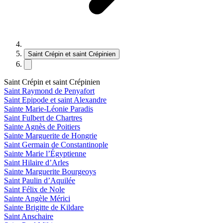
Saint Crépin et saint Crépinien
Saint Crépin et saint Crépinien
Saint Raymond de Penyafort
Saint Epipode et saint Alexandre
Sainte Marie-Léonie Paradis
Saint Fulbert de Chartres
Sainte Agnès de Poitiers
Sainte Marguerite de Hongrie
Saint Germain de Constantinople
Sainte Marie l’Égyptienne
Saint Hilaire d’Arles
Sainte Marguerite Bourgeoys
Saint Paulin d’Aquilée
Saint Félix de Nole
Sainte Angèle Mérici
Sainte Brigitte de Kildare
Saint Anschaire