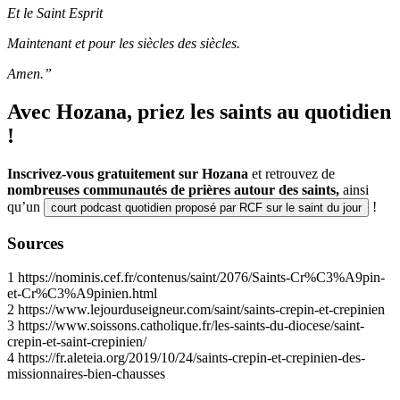
Et le Saint Esprit
Maintenant et pour les siècles des siècles.
Amen.”
Avec Hozana, priez les saints au quotidien
!
Inscrivez-vous gratuitement sur Hozana
et retrouvez de
nombreuses communautés de prières autour des saints,
ainsi
qu’un
!
court podcast quotidien proposé par RCF sur le saint du jour
Sources
1
https://nominis.cef.fr/contenus/saint/2076/Saints-Cr%C3%A9pin-
et-Cr%C3%A9pinien.html
2
https://www.lejourduseigneur.com/saint/saints-crepin-et-crepinien
3
https://www.soissons.catholique.fr/les-saints-du-diocese/saint-
crepin-et-saint-crepinien/
4
https://fr.aleteia.org/2019/10/24/saints-crepin-et-crepinien-des-
missionnaires-bien-chausses