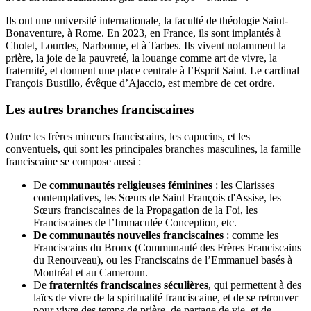
Ils ont une université internationale, la faculté de théologie Saint-
Bonaventure, à Rome. En 2023, en France, ils sont implantés à
Cholet, Lourdes, Narbonne, et à Tarbes. Ils vivent notamment la
prière, la joie de la pauvreté, la louange comme art de vivre, la
fraternité, et donnent une place centrale à l’Esprit Saint.
Le cardinal
François Bustillo, évêque d’Ajaccio, est membre de cet ordre.
Les autres branches franciscaines
Outre les frères mineurs franciscains, les capucins, et les
conventuels, qui sont les principales branches masculines, la famille
franciscaine se compose aussi :
De
communautés religieuses féminines
: les Clarisses
contemplatives, les Sœurs de Saint François d'Assise, les
Sœurs franciscaines de la Propagation de la Foi, les
Franciscaines de l’Immaculée Conception, etc.
De communautés nouvelles franciscaines
: comme les
Franciscains du Bronx (Communauté des Frères Franciscains
du Renouveau), ou les Franciscains de l’Emmanuel basés à
Montréal et au Cameroun.
De
fraternités franciscaines séculières
, qui permettent à des
laïcs de vivre de la spiritualité franciscaine, et de se retrouver
pour vivre des temps de prière, de partage de vie, et de