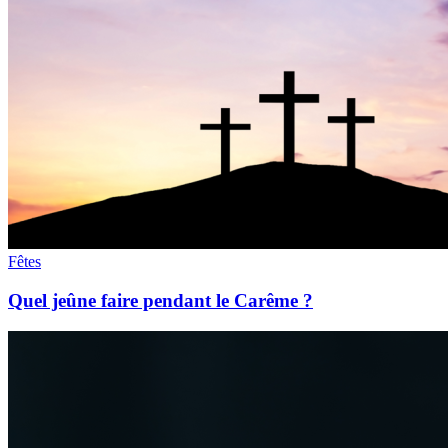
Fêtes
Quel jeûne faire pendant le Carême ?