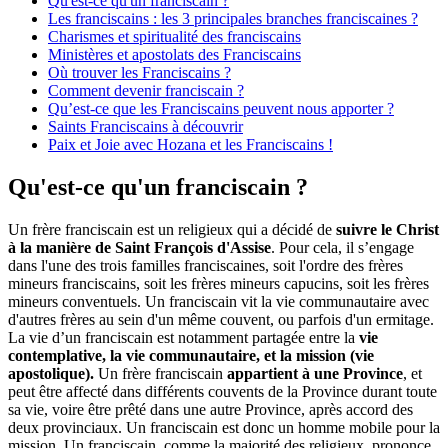
Qu'est-ce qu'un franciscain ?
Les franciscains : les 3 principales branches franciscaines ?
Charismes et spiritualité des franciscains
Ministères et apostolats des Franciscains
Où trouver les Franciscains ?
Comment devenir franciscain ?
Qu’est-ce que les Franciscains peuvent nous apporter ?
Saints Franciscains à découvrir
Paix et Joie avec Hozana et les Franciscains !
Qu'est-ce qu'un franciscain ?
Un frère franciscain est un religieux qui a décidé de
suivre le Christ
à la manière de Saint François d'Assise
. Pour cela, il s’engage
dans l'une des trois familles franciscaines, soit l'ordre des frères
mineurs franciscains, soit les frères mineurs capucins, soit les frères
mineurs conventuels. Un franciscain vit la vie communautaire avec
d'autres frères au sein d'un même couvent, ou parfois d'un ermitage.
La vie d’un franciscain est notamment partagée entre la
vie
contemplative, la vie communautaire, et la mission (vie
apostolique).
Un frère franciscain
appartient à une Province
, et
peut être affecté dans différents couvents de la Province durant toute
sa vie, voire être prêté dans une autre Province, après accord des
deux provinciaux. Un franciscain est donc un homme mobile pour la
mission. Un franciscain, comme la majorité des religieux, prononce