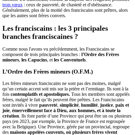
trois vœux
: ceux de pauvreté, de chasteté et d'obéissance.
Généralement, plus de la moitié des franciscains sont prêtres, alors
que les autres sont frères convers.
Les franciscains : les 3 principales
branches franciscaines ?
Comme nous l'avons vu précédemment, les Franciscains se
composent de trois principales branches :
l’Ordre des Frères
mineurs
,
les Capucins
, et
les Conventuels
.
L’Ordre des Frères mineurs (O.F.M.)
Les frères mineurs franciscains ne sont pas des moines, malgré
qu’un certain accent soit mis sur la prière et l’ermitage. Ils sont à la
fois
contemplatifs et apostoliques.
Tous les membres sont appelés
frères, malgré le fait qu’ils peuvent être prêtres. Les Franciscains
sont invités à vivre
pauvreté
,
simplicité
,
humilité
,
justice
,
paix et
joie
,
émerveillement face à Dieu, aux hommes, et à toute la
création
.
Ils font partie d’une Province qui peut être un ou plusieurs
pays (en 2023, par exemple, la Province de France est regroupée
avec la Belgique). Une Province, gérée par un provincial, regroupe
des
maisons appelées couvents, où plusieurs frères vivent