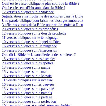
Quel est le verset biblique le plus court de la Bible ?
Quel est le sens d’Hosanna dans la Bible ?
12 versets bibliques sur la violence
Signification et symbolisme des nombres dans la Bible
Une parole biblique pour briser les blocages amoureux
3 célèbres versets de la Bible pour rendre grâce à Dieu
20 versets bibliques sur les prophéties
12 versets bibliques sur le don de prophétie
11 versets bibliques sur le témoignage
10 versets bibliques sur l’appel de Dieu
16 versets bibliques sur l’intelligence
15 versets bibliques sur l’intercession
Que dit la Bible de la sorcellerie et des sorcières ?
15 versets bibliques sur les disciples
20 versets bibliques sur les apôtres
13 versets bibliques sur la magie
15 versets bibliques sur le mal
16 versets bibliques sur le Messie
11 versets bibliques sur la richesse
16 versets bibliques sur les pauvres
13 versets bibliques sur la pauvreté
15 versets bibliques sur le paradis
17 versets bibliques sur le partage
15 versets bibliques sur la perfection
10 versets bibliques essentiels pour un chrétien