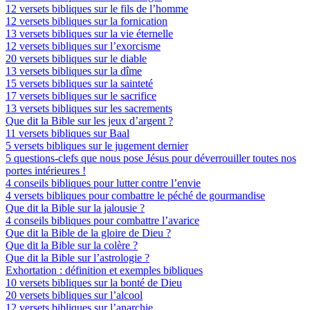
12 versets bibliques sur le fils de l’homme
12 versets bibliques sur la fornication
13 versets bibliques sur la vie éternelle
12 versets bibliques sur l’exorcisme
20 versets bibliques sur le diable
13 versets bibliques sur la dîme
15 versets bibliques sur la sainteté
17 versets bibliques sur le sacrifice
13 versets bibliques sur les sacrements
Que dit la Bible sur les jeux d’argent ?
11 versets bibliques sur Baal
5 versets bibliques sur le jugement dernier
5 questions-clefs que nous pose Jésus pour déverrouiller toutes nos
portes intérieures !
4 conseils bibliques pour lutter contre l’envie
4 versets bibliques pour combattre le péché de gourmandise
Que dit la Bible sur la jalousie ?
4 conseils bibliques pour combattre l’avarice
Que dit la Bible de la gloire de Dieu ?
Que dit la Bible sur la colère ?
Que dit la Bible sur l’astrologie ?
Exhortation : définition et exemples bibliques
10 versets bibliques sur la bonté de Dieu
20 versets bibliques sur l’alcool
12 versets bibliques sur l’anarchie