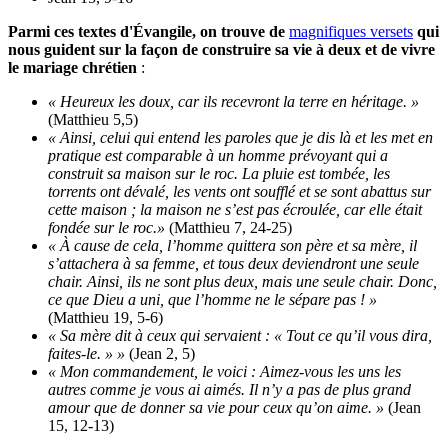
Parmi ces textes d'Évangile, on trouve de
magnifiques versets
qui
nous guident sur la façon de construire sa vie à deux et de vivre
le mariage chrétien
:
« Heureux les doux, car ils recevront la terre en héritage. »
(Matthieu 5,5)
« Ainsi, celui qui entend les paroles que je dis là et les met en
pratique est comparable à un homme prévoyant qui a
construit sa maison sur le roc. La pluie est tombée, les
torrents ont dévalé, les vents ont soufflé et se sont abattus sur
cette maison ; la maison ne s’est pas écroulée, car elle était
fondée sur le roc.»
(Matthieu 7, 24-25)
« À cause de cela, l’homme quittera son père et sa mère, il
s’attachera à sa femme, et tous deux deviendront une seule
chair. Ainsi, ils ne sont plus deux, mais une seule chair. Donc,
ce que Dieu a uni, que l’homme ne le sépare pas ! »
(Matthieu 19, 5-6)
« Sa mère dit à ceux qui servaient : « Tout ce qu’il vous dira,
faites-le. » »
(Jean 2, 5)
« Mon commandement, le voici : Aimez-vous les uns les
autres comme je vous ai aimés. Il n’y a pas de plus grand
amour que de donner sa vie pour ceux qu’on aime. »
(Jean
15, 12-13)