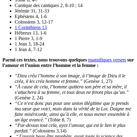
Cantique des cantiques 2, 8-10 ; 14
Jérémie 31, 31-33
Ephésiens 4, 1-6
Colossiens 3, 12-17
1 Corinthiens 13
Hébreux 13, 1-6
1 Pierre 3, 1-9
1 Jean 3, 18-24
1 Jean 4, 7-12
Parmi ces textes, nous trouvons quelques
magnifiques versets
sur
l’amour et l’union entre l’homme et la femme :
“Dieu créa l’homme à son image, à l’image de Dieu il le
créa, il les créa homme et femme.”
(Genèse 1, 27)
“À cause de cela, l’homme quittera son père et sa mère, il
s’attachera à sa femme, et tous deux ne feront plus qu’un.”
(Genèse 2, 24)
“Ce n’est donc pas pour une union illégitime que je prends
ma sœur que voici, mais dans la vérité de la Loi. Daigne me
faire miséricorde, ainsi qu’à elle, et nous mener ensemble à
un âge avancé.”
(Tobie 8, 7)
“Par-dessus tout cela, ayez l’amour, qui est le lien le plus
parfait.”
(Colossiens 3,14)
“J’aurais beau être prophète, avoir toute la science des