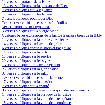
15 versets importants de la Bible
13 versets bibliques sur la puissance de Dieu
7 versets bibliques sur la vigilance
12 versets bibliques contre la peur
7 versets bibliques pour louer Dieu
Textes et versets bibliques sur les funérailles
Versets bibliques sur l’hypocrisie
5 versets bibliques sur la Vierge Marie
Quelques belles expressions de la langue française tirées de la Bible
14 versets bibliques sur la parole et le silence
14 versets bibliques sur l’action de grâce
6 versets bibliques contre le stress et l’angoisse
14 versets bibliques sur la piété
18 versets bibliques sur le service
20 versets bibliques sur les signes
7 versets bibliques sur l’encouragement
23 versets bibliques sur la glorification
33 versets bibliques sur le salut
Textes et versets bibliques sur le baptême
17 versets bibliques sur la consécration
7 versets bibliques sur la charité
9 versets bibliques sur le soin et le respect dus aux animaux
14 versets bibliques sur la pratique de la justice
14 versets bibliques sur la vertu de la tempérance
15 versets bibliques sur la vertu de la prudence