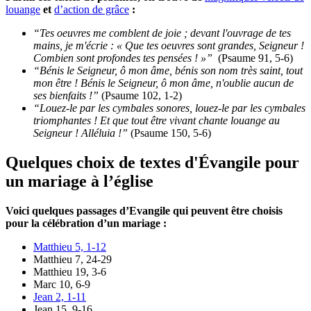
louange
et
d’action de grâce
:
“Tes oeuvres me comblent de joie ; devant l'ouvrage de tes
mains, je m'écrie : « Que tes oeuvres sont grandes, Seigneur !
Combien sont profondes tes pensées ! »”
(Psaume 91, 5-6)
“Bénis le Seigneur, ô mon âme, bénis son nom très saint, tout
mon être ! Bénis le Seigneur, ô mon âme, n'oublie aucun de
ses bienfaits !”
(Psaume 102, 1-2)
“Louez-le par les cymbales sonores, louez-le par les cymbales
triomphantes ! Et que tout être vivant chante louange au
Seigneur ! Alléluia !”
(Psaume 150, 5-6)
Quelques choix de textes d'Évangile pour
un mariage à l’église
Voici quelques passages d’Evangile qui peuvent être choisis
pour la célébration d’un mariage :
Matthieu 5, 1-12
Matthieu 7, 24-29
Matthieu 19, 3-6
Marc 10, 6-9
Jean 2, 1-11
Jean 15, 9-16