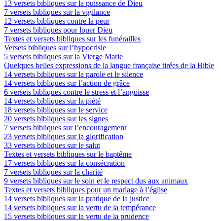
13 versets bibliques sur la puissance de Dieu
7 versets bibliques sur la vigilance
12 versets bibliques contre la peur
7 versets bibliques pour louer Dieu
Textes et versets bibliques sur les funérailles
Versets bibliques sur l’hypocrisie
5 versets bibliques sur la Vierge Marie
Quelques belles expressions de la langue française tirées de la Bible
14 versets bibliques sur la parole et le silence
14 versets bibliques sur l’action de grâce
6 versets bibliques contre le stress et l’angoisse
14 versets bibliques sur la piété
18 versets bibliques sur le service
20 versets bibliques sur les signes
7 versets bibliques sur l’encouragement
23 versets bibliques sur la glorification
33 versets bibliques sur le salut
Textes et versets bibliques sur le baptême
17 versets bibliques sur la consécration
7 versets bibliques sur la charité
9 versets bibliques sur le soin et le respect dus aux animaux
Textes et versets bibliques pour un mariage à l’église
14 versets bibliques sur la pratique de la justice
14 versets bibliques sur la vertu de la tempérance
15 versets bibliques sur la vertu de la prudence