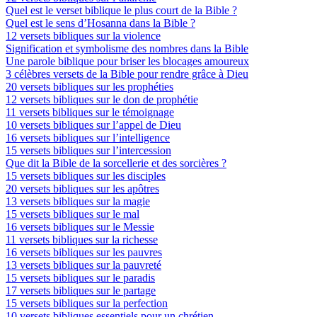
Quel est le verset biblique le plus court de la Bible ?
Quel est le sens d’Hosanna dans la Bible ?
12 versets bibliques sur la violence
Signification et symbolisme des nombres dans la Bible
Une parole biblique pour briser les blocages amoureux
3 célèbres versets de la Bible pour rendre grâce à Dieu
20 versets bibliques sur les prophéties
12 versets bibliques sur le don de prophétie
11 versets bibliques sur le témoignage
10 versets bibliques sur l’appel de Dieu
16 versets bibliques sur l’intelligence
15 versets bibliques sur l’intercession
Que dit la Bible de la sorcellerie et des sorcières ?
15 versets bibliques sur les disciples
20 versets bibliques sur les apôtres
13 versets bibliques sur la magie
15 versets bibliques sur le mal
16 versets bibliques sur le Messie
11 versets bibliques sur la richesse
16 versets bibliques sur les pauvres
13 versets bibliques sur la pauvreté
15 versets bibliques sur le paradis
17 versets bibliques sur le partage
15 versets bibliques sur la perfection
10 versets bibliques essentiels pour un chrétien