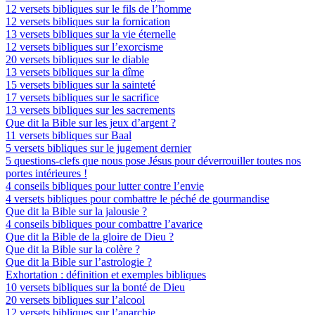
12 versets bibliques sur le fils de l’homme
12 versets bibliques sur la fornication
13 versets bibliques sur la vie éternelle
12 versets bibliques sur l’exorcisme
20 versets bibliques sur le diable
13 versets bibliques sur la dîme
15 versets bibliques sur la sainteté
17 versets bibliques sur le sacrifice
13 versets bibliques sur les sacrements
Que dit la Bible sur les jeux d’argent ?
11 versets bibliques sur Baal
5 versets bibliques sur le jugement dernier
5 questions-clefs que nous pose Jésus pour déverrouiller toutes nos
portes intérieures !
4 conseils bibliques pour lutter contre l’envie
4 versets bibliques pour combattre le péché de gourmandise
Que dit la Bible sur la jalousie ?
4 conseils bibliques pour combattre l’avarice
Que dit la Bible de la gloire de Dieu ?
Que dit la Bible sur la colère ?
Que dit la Bible sur l’astrologie ?
Exhortation : définition et exemples bibliques
10 versets bibliques sur la bonté de Dieu
20 versets bibliques sur l’alcool
12 versets bibliques sur l’anarchie