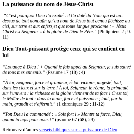
La puissance du nom de Jésus-Christ
“C’est pourquoi Dieu l’a exalté : il l’a doté du Nom qui est au-
dessus de tout nom,afin qu’au nom de Jésus tout genou fléchisse au
ciel, sur terre et aux enfers,et que toute langue proclame : « Jésus
Christ est Seigneur » à la gloire de Dieu le Père.”
(Philippiens 2 ; 9-
11)
Dieu Tout-puissant protège ceux qui se confient en
lui
“Louange à Dieu ! + Quand je fais appel au Seigneur, je suis sauvé
de tous mes ennemis.”
(Psaume 17 (18) ; 4)
“À toi, Seigneur, force et grandeur, éclat, victoire, majesté, tout,
dans les cieux et sur la terre ! À toi, Seigneur, le règne, la primauté
sur l’univers : la richesse et la gloire viennent de ta face ! C’est toi,
le Maître de tout : dans ta main, force et puissance ; tout, par ta
main, grandit et s’affermit.”
(1 chroniques 29 ; 11-12)
“Ton Dieu l'a commandé : « Sois fort ! » Montre ta force, Dieu,
quand tu agis pour nous !”
(psaume 67 (68), 29)
Retrouvez d’autres
versets bibliques sur la puissance de Dieu