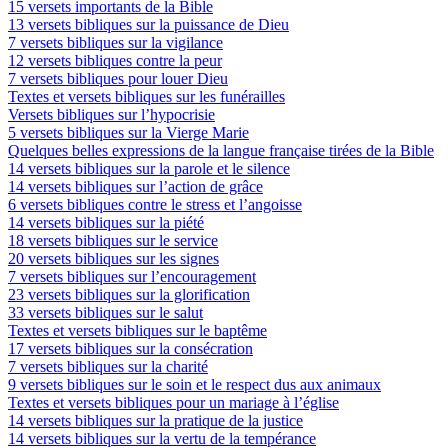
15 versets importants de la Bible
13 versets bibliques sur la puissance de Dieu
7 versets bibliques sur la vigilance
12 versets bibliques contre la peur
7 versets bibliques pour louer Dieu
Textes et versets bibliques sur les funérailles
Versets bibliques sur l’hypocrisie
5 versets bibliques sur la Vierge Marie
Quelques belles expressions de la langue française tirées de la Bible
14 versets bibliques sur la parole et le silence
14 versets bibliques sur l’action de grâce
6 versets bibliques contre le stress et l’angoisse
14 versets bibliques sur la piété
18 versets bibliques sur le service
20 versets bibliques sur les signes
7 versets bibliques sur l’encouragement
23 versets bibliques sur la glorification
33 versets bibliques sur le salut
Textes et versets bibliques sur le baptême
17 versets bibliques sur la consécration
7 versets bibliques sur la charité
9 versets bibliques sur le soin et le respect dus aux animaux
Textes et versets bibliques pour un mariage à l’église
14 versets bibliques sur la pratique de la justice
14 versets bibliques sur la vertu de la tempérance