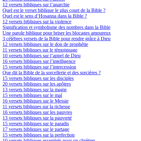
12 versets bibliques sur l’anarchie
Quel est le verset biblique le plus court de la Bible ?
Quel est le sens d’Hosanna dans la Bible ?
12 versets bibliques sur la violence
Signification et symbolisme des nombres dans la Bible
Une parole biblique pour briser les blocages amoureux
3 célèbres versets de la Bible pour rendre grâce à Dieu
12 versets bibliques sur le don de prophétie
11 versets bibliques sur le témoignage
10 versets bibliques sur l’appel de Dieu
16 versets bibliques sur l’intelligence
15 versets bibliques sur l’intercession
Que dit la Bible de la sorcellerie et des sorcières ?
15 versets bibliques sur les disciples
20 versets bibliques sur les apôtres
13 versets bibliques sur la magie
15 versets bibliques sur le mal
16 versets bibliques sur le Messie
11 versets bibliques sur la richesse
16 versets bibliques sur les pauvres
13 versets bibliques sur la pauvreté
15 versets bibliques sur le paradis
17 versets bibliques sur le partage
15 versets bibliques sur la perfection
10 versets bibliques essentiels pour un chrétien