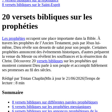
7 versets bibliques sur la repentance
8 versets bibliques sur le Saint-Esprit
20 versets bibliques sur les
prophéties
Les prophéties
occupent une place importante dans la Bible. À
travers les prophètes de l’Ancien Testament, puis par Jésus lui-
même, Dieu révèle son dessein de salut pour son peuple. Certaines
prophéties annoncent des événements historiques, d'autres préparent
la venue du Messie ou révèlent les souffrances et la résurrection du
Christ. Découvrez 20
versets bibliques
sur les prophéties qui
montrent comment Dieu parle à son peuple et accomplit fidèlement
ses promesses au fil des siècles.
Rédigé par
Tristan Chaplin
|
Mis à jour le 21/06/2026
|
Temps de
lecture : 8 min
Sommaire
8 versets bibliques sur différentes paroles prophétiques
6 versets bibliques sur les prophéties messianiques
6 versets bibliques sur les annonces prophétiques de la