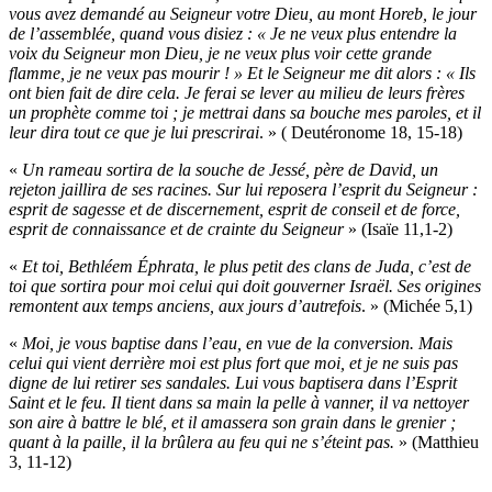
vous avez demandé au Seigneur votre Dieu, au mont Horeb, le jour
de l’assemblée, quand vous disiez : « Je ne veux plus entendre la
voix du Seigneur mon Dieu, je ne veux plus voir cette grande
flamme, je ne veux pas mourir ! » Et le Seigneur me dit alors : « Ils
ont bien fait de dire cela. Je ferai se lever au milieu de leurs frères
un prophète comme toi ; je mettrai dans sa bouche mes paroles, et il
leur dira tout ce que je lui prescrirai
. » ( Deutéronome 18, 15-18)
«
Un rameau sortira de la souche de Jessé, père de David, un
rejeton jaillira de ses racines. Sur lui reposera l’esprit du Seigneur :
esprit de sagesse et de discernement, esprit de conseil et de force,
esprit de connaissance et de crainte du Seigneur
» (Isaïe 11,1-2)
«
Et toi, Bethléem Éphrata, le plus petit des clans de Juda, c’est de
toi que sortira pour moi celui qui doit gouverner Israël. Ses origines
remontent aux temps anciens, aux jours d’autrefois
. » (Michée 5,1)
«
Moi, je vous baptise dans l’eau, en vue de la conversion. Mais
celui qui vient derrière moi est plus fort que moi, et je ne suis pas
digne de lui retirer ses sandales. Lui vous baptisera dans l’Esprit
Saint et le feu. Il tient dans sa main la pelle à vanner, il va nettoyer
son aire à battre le blé, et il amassera son grain dans le grenier ;
quant à la paille, il la brûlera au feu qui ne s’éteint pas.
» (Matthieu
3, 11-12)