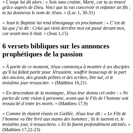
«
L’ange lui dit alors : « Sois sans crainte, Marie, car tu as trouvé
grâce auprès de Dieu. Voici que tu vas concevoir et enfanter un fils ;
tu lui donneras le nom de Jésus
. » (Luc 1, 30-31)
«
Jean le Baptiste lui rend témoignage en proclamant : « C’est de
lui que j’ai dit : Celui qui vient derrière moi est passé devant moi,
car avant moi il était
. » (Jean 1,15)
6
versets bibliques sur
les annonces
prophétiques de la passion
«
À partir de ce moment, Jésus commença à montrer à ses disciples
qu’il lui fallait partir pour Jérusalem, souffrir beaucoup de la part
des anciens, des grands prêtres et des scribes, être tué, et le
troisième jour ressusciter
. » (Matthieu 16,21)
«
En descendant de la montagne, Jésus leur donna cet ordre : « Ne
parlez de cette vision à personne, avant que le Fils de l’homme soit
ressuscité d’entre les morts
. » (Matthieu 17,9)
«
Comme ils étaient réunis en Galilée, Jésus leur dit : « Le Fils de
l’homme va être livré aux mains des hommes ; ils le tueront et, le
troisième jour, il ressuscitera. » Et ils furent profondément attristés
. »
(Matthieu 17,22-23)