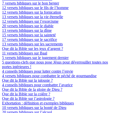
7 versets bibliques sur le bon berger
12 versets bibliques sur le fils de l’homme
12 versets bibliques sur la fornication
13 versets bibliques sur la vie éternelle
12 versets bibliques sur l’exorcisme
20 versets bibliques sur le diable
13 versets bibliques sur la dîme
15 versets bibliques sur la sainteté
17 versets bibliques sur le sacrifice
13 versets bibliques sur les sacrements
Que dit la Bible sur les jeux d’argent ?
11 versets bibliques sur Baal
5 versets bibliques sur le jugement dernier
5 questions-clefs que nous pose Jésus pour déverrouiller toutes nos
portes intérieures !
4 conseils bibliques pour lutter contre l’envie
4 versets bibliques pour combattre le péché de gourmandise
Que dit la Bible sur la jalousie ?
4 conseils bibliques pour combattre l’avarice
Que dit la Bible de la gloire de Dieu ?
Que dit la Bible sur la colère ?
Que dit la Bible sur l’astrologie ?
Exhortation : définition et exemples bibliques
10 versets bibliques sur la bonté de Dieu
20 versets bibliques sur l’alcool