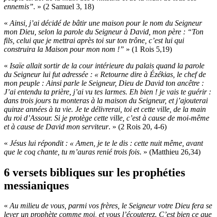
ennemis”.
» (2 Samuel 3, 18)
«
Ainsi, j’ai décidé de bâtir une maison pour le nom du Seigneur
mon Dieu, selon la parole du Seigneur à David, mon père : “Ton
fils, celui que je mettrai après toi sur ton trône, c’est lui qui
construira la Maison pour mon nom !”
» (1 Rois 5,19)
«
Isaïe allait sortir de la cour intérieure du palais quand la parole
du Seigneur lui fut adressée : « Retourne dire à Ézékias, le chef de
mon peuple : Ainsi parle le Seigneur, Dieu de David ton ancêtre :
J’ai entendu ta prière, j’ai vu tes larmes. Eh bien ! je vais te guérir :
dans trois jours tu monteras à la maison du Seigneur, et j’ajouterai
quinze années à ta vie. Je te délivrerai, toi et cette ville, de la main
du roi d’Assour. Si je protège cette ville, c’est à cause de moi-même
et à cause de David mon serviteur
. » (2 Rois 20, 4-6)
«
Jésus lui répondit : « Amen, je te le dis : cette nuit même, avant
que le coq chante, tu m’auras renié trois fois
. » (Matthieu 26,34)
6
versets bibliques sur
les prophéties
messianiques
«
Au milieu de vous, parmi vos frères, le Seigneur votre Dieu fera se
lever un prophète comme moi, et vous l’écouterez. C’est bien ce que