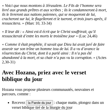
«
Voici que nous montons à Jérusalem. Le Fils de l’homme sera
livré aux grands prêtres et aux scribes ; ils le condamneront à mort,
ils le livreront aux nations païennes, qui se moqueront de lui,
cracheront sur lui, le flagelleront et le tueront, et trois jours après, il
ressuscitera
. » (Marc 10, 33-34)
«
Il leur dit : « Ainsi est-il écrit que le Christ souffrirait, qu’il
ressusciterait d’entre les morts le troisième jour
» (Luc 24,46)
«
Comme il était prophète, il savait que Dieu lui avait juré de faire
asseoir sur son trône un homme issu de lui. Il a vu d’avance la
résurrection du Christ, dont il a parlé ainsi : Il n’a pas été
abandonné à la mort, et sa chair n’a pas vu la corruption
. » (Actes
2,30-31)
Avec Hozana,
priez avec le verset
biblique du jour
Hozana vous propose plusieurs communautés, neuvaines et
parcours, comme :
Recevez
: chaque matin, plongez dans un
la Parole du jour
verset biblique tiré de la liturgie du jour