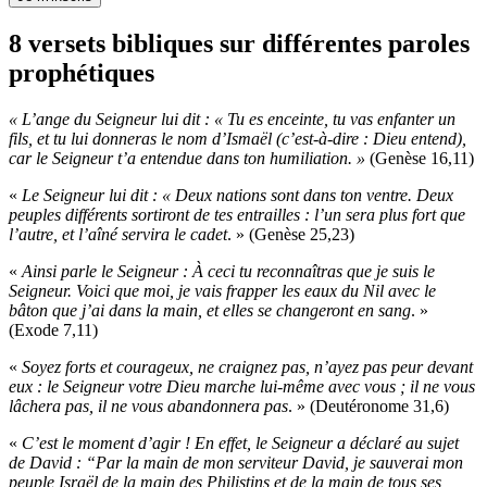
8
versets bibliques sur
différentes paroles
prophétiques
« L’ange du Seigneur lui dit : « Tu es enceinte, tu vas enfanter un
fils, et tu lui donneras le nom d’Ismaël (c’est-à-dire : Dieu entend),
car le Seigneur t’a entendue dans ton humiliation.
»
(Genèse 16,11)
«
Le Seigneur lui dit : « Deux nations sont dans ton ventre. Deux
peuples différents sortiront de tes entrailles : l’un sera plus fort que
l’autre, et l’aîné servira le cadet
. » (
Genèse 25,23)
«
Ainsi parle le Seigneur : À ceci tu reconnaîtras que je suis le
Seigneur. Voici que moi, je vais frapper les eaux du Nil avec le
bâton que j’ai dans la main, et elles se changeront en sang
. »
(Exode 7,11)
«
Soyez forts et courageux, ne craignez pas, n’ayez pas peur devant
eux : le Seigneur votre Dieu marche lui-même avec vous ; il ne vous
lâchera pas, il ne vous abandonnera pas
. » (Deutéronome 31,6)
«
C’est le moment d’agir ! En effet, le Seigneur a déclaré au sujet
de David : “Par la main de mon serviteur David, je sauverai mon
peuple Israël de la main des Philistins et de la main de tous ses