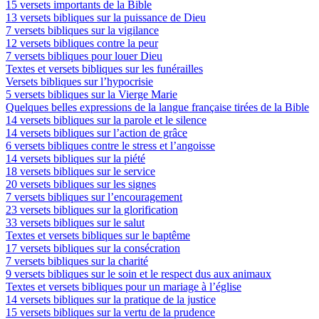
15 versets importants de la Bible
13 versets bibliques sur la puissance de Dieu
7 versets bibliques sur la vigilance
12 versets bibliques contre la peur
7 versets bibliques pour louer Dieu
Textes et versets bibliques sur les funérailles
Versets bibliques sur l’hypocrisie
5 versets bibliques sur la Vierge Marie
Quelques belles expressions de la langue française tirées de la Bible
14 versets bibliques sur la parole et le silence
14 versets bibliques sur l’action de grâce
6 versets bibliques contre le stress et l’angoisse
14 versets bibliques sur la piété
18 versets bibliques sur le service
20 versets bibliques sur les signes
7 versets bibliques sur l’encouragement
23 versets bibliques sur la glorification
33 versets bibliques sur le salut
Textes et versets bibliques sur le baptême
17 versets bibliques sur la consécration
7 versets bibliques sur la charité
9 versets bibliques sur le soin et le respect dus aux animaux
Textes et versets bibliques pour un mariage à l’église
14 versets bibliques sur la pratique de la justice
15 versets bibliques sur la vertu de la prudence