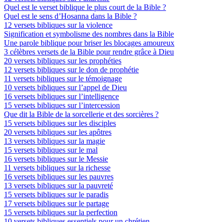
Quel est le verset biblique le plus court de la Bible ?
Quel est le sens d’Hosanna dans la Bible ?
12 versets bibliques sur la violence
Signification et symbolisme des nombres dans la Bible
Une parole biblique pour briser les blocages amoureux
3 célèbres versets de la Bible pour rendre grâce à Dieu
20 versets bibliques sur les prophéties
12 versets bibliques sur le don de prophétie
11 versets bibliques sur le témoignage
10 versets bibliques sur l’appel de Dieu
16 versets bibliques sur l’intelligence
15 versets bibliques sur l’intercession
Que dit la Bible de la sorcellerie et des sorcières ?
15 versets bibliques sur les disciples
20 versets bibliques sur les apôtres
13 versets bibliques sur la magie
15 versets bibliques sur le mal
16 versets bibliques sur le Messie
11 versets bibliques sur la richesse
16 versets bibliques sur les pauvres
13 versets bibliques sur la pauvreté
15 versets bibliques sur le paradis
17 versets bibliques sur le partage
15 versets bibliques sur la perfection
10 versets bibliques essentiels pour un chrétien