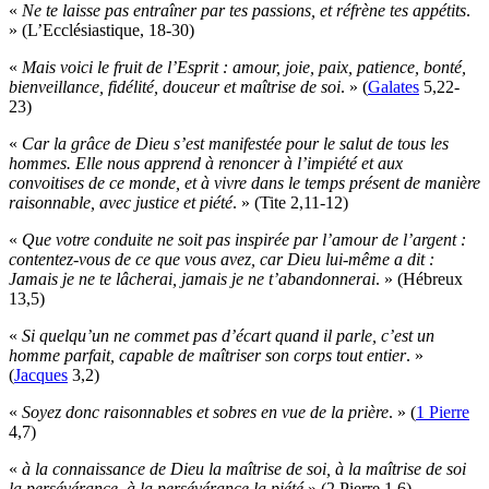
«
Ne te laisse pas entraîner par tes passions, et réfrène tes appétits
.
» (L’Ecclésiastique, 18-30)
«
Mais voici le fruit de l’Esprit : amour, joie, paix, patience, bonté,
bienveillance, fidélité, douceur et maîtrise de soi
. » (
Galates
5,22-
23)
«
Car la grâce de Dieu s’est manifestée pour le salut de tous les
hommes. Elle nous apprend à renoncer à l’impiété et aux
convoitises de ce monde, et à vivre dans le temps présent de manière
raisonnable, avec justice et piété
. » (Tite 2,11-12)
«
Que votre conduite ne soit pas inspirée par l’amour de l’argent :
contentez-vous de ce que vous avez, car Dieu lui-même a dit :
Jamais je ne te lâcherai, jamais je ne t’abandonnerai
. » (Hébreux
13,5)
«
Si quelqu’un ne commet pas d’écart quand il parle, c’est un
homme parfait, capable de maîtriser son corps tout entier
. »
(
Jacques
3,2)
«
Soyez donc raisonnables et sobres en vue de la prière
. » (
1 Pierre
4,7)
«
à la connaissance de Dieu la maîtrise de soi, à la maîtrise de soi
la persévérance, à la persévérance la piété
» (2 Pierre 1,6)