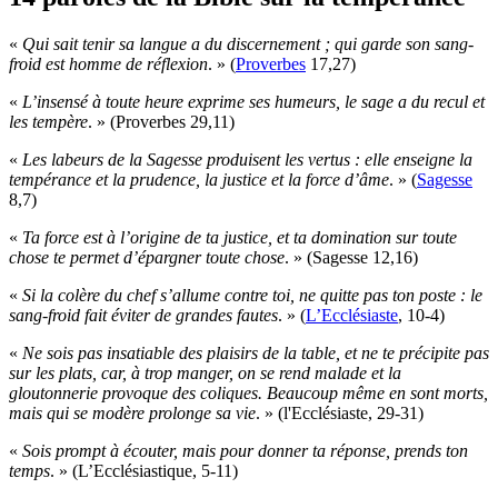
«
Qui sait tenir sa langue a du discernement ; qui garde son sang-
froid est homme de réflexion
. » (
Proverbes
17,27)
«
L’insensé à toute heure exprime ses humeurs, le sage a du recul et
les tempère
. » (Proverbes 29,11)
«
Les labeurs de la Sagesse produisent les vertus : elle enseigne la
tempérance et la prudence, la justice et la force d’âme
. » (
Sagesse
8,7)
«
Ta force est à l’origine de ta justice, et ta domination sur toute
chose te permet d’épargner toute chose
. » (Sagesse 12,16)
«
Si la colère du chef s’allume contre toi, ne quitte pas ton poste : le
sang-froid fait éviter de grandes fautes
. » (
L’Ecclésiaste
, 10-4)
«
Ne sois pas insatiable des plaisirs de la table, et ne te précipite pas
sur les plats, car, à trop manger, on se rend malade et la
gloutonnerie provoque des coliques. Beaucoup même en sont morts,
mais qui se modère prolonge sa vie
. » (l'Ecclésiaste, 29-31)
«
Sois prompt à écouter, mais pour donner ta réponse, prends ton
temps
. » (L’Ecclésiastique, 5-11)