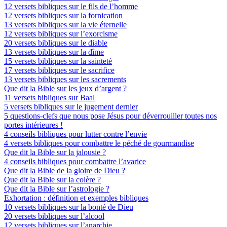
12 versets bibliques sur le fils de l’homme
12 versets bibliques sur la fornication
13 versets bibliques sur la vie éternelle
12 versets bibliques sur l’exorcisme
20 versets bibliques sur le diable
13 versets bibliques sur la dîme
15 versets bibliques sur la sainteté
17 versets bibliques sur le sacrifice
13 versets bibliques sur les sacrements
Que dit la Bible sur les jeux d’argent ?
11 versets bibliques sur Baal
5 versets bibliques sur le jugement dernier
5 questions-clefs que nous pose Jésus pour déverrouiller toutes nos
portes intérieures !
4 conseils bibliques pour lutter contre l’envie
4 versets bibliques pour combattre le péché de gourmandise
Que dit la Bible sur la jalousie ?
4 conseils bibliques pour combattre l’avarice
Que dit la Bible de la gloire de Dieu ?
Que dit la Bible sur la colère ?
Que dit la Bible sur l’astrologie ?
Exhortation : définition et exemples bibliques
10 versets bibliques sur la bonté de Dieu
20 versets bibliques sur l’alcool
12 versets bibliques sur l’anarchie