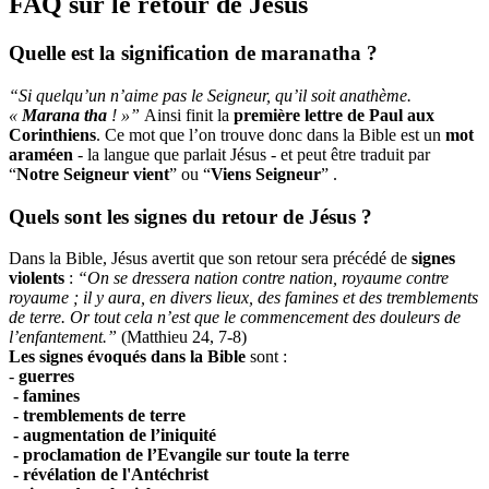
FAQ sur le retour de Jésus
Quelle est la signification de maranatha ?
“Si quelqu’un n’aime pas le Seigneur, qu’il soit anathème.
«
Marana tha
! »”
Ainsi finit la
première lettre de Paul aux
Corinthiens
. Ce mot que l’on trouve donc dans la Bible est un
mot
araméen
- la langue que parlait Jésus - et peut être traduit par
“
Notre Seigneur vient
” ou “
Viens Seigneur
” .
Quels sont les signes du retour de Jésus ?
Dans la Bible, Jésus avertit que son retour sera précédé de
signes
violents
:
“
On se dressera nation contre nation, royaume contre
royaume ; il y aura, en divers lieux, des famines et des tremblements
de terre. Or tout cela n’est que le commencement des douleurs de
l’enfantement.”
(Matthieu 24, 7-8)
Les signes évoqués dans la Bible
sont :
-
guerres
- famines
- tremblements de terre
- augmentation de l’iniquité
- proclamation de l’Evangile sur toute la terre
- révélation de l'Antéchrist