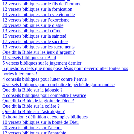
12 versets bibliques sur le fils de l’homme
12 versets bibliques sur la fornication
13 versets bibliques sur la vie éternelle
12 versets bibliques sur l’exorcisme
20 versets bibliques sur le diable
13 versets bibliques sur la dîme
15 versets bibliques sur la sainteté
17 versets bibliques sur le sacrifice
13 versets bibliques sur les sacrements
Que dit la Bible sur les jeux d’argent ?
11 versets bibliques sur Baal
5 versets bibliques sur le jugement dernier
5 questions-clefs que nous pose Jésus pour déverrouiller toutes nos
portes intérieures !
4 conseils bibliques pour lutter contre l’envie
4 versets bibliques pour combattre le péché de gourmandise
Que dit la Bible sur la jalousie ?
4 conseils bibliques pour combattre l’avarice
Que dit la Bible de la gloire de Dieu ?
Que dit la Bible sur la colère ?
Que dit la Bible sur l’astrologie ?
Exhortation : définition et exemples bibliques
10 versets bibliques sur la bonté de Dieu
20 versets bibliques sur l’alcool
12 versets bibliques sur l’anarchie