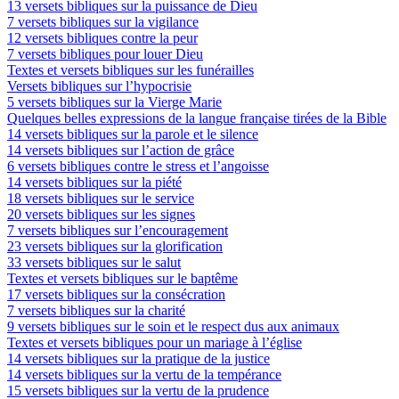
13 versets bibliques sur la puissance de Dieu
7 versets bibliques sur la vigilance
12 versets bibliques contre la peur
7 versets bibliques pour louer Dieu
Textes et versets bibliques sur les funérailles
Versets bibliques sur l’hypocrisie
5 versets bibliques sur la Vierge Marie
Quelques belles expressions de la langue française tirées de la Bible
14 versets bibliques sur la parole et le silence
14 versets bibliques sur l’action de grâce
6 versets bibliques contre le stress et l’angoisse
14 versets bibliques sur la piété
18 versets bibliques sur le service
20 versets bibliques sur les signes
7 versets bibliques sur l’encouragement
23 versets bibliques sur la glorification
33 versets bibliques sur le salut
Textes et versets bibliques sur le baptême
17 versets bibliques sur la consécration
7 versets bibliques sur la charité
9 versets bibliques sur le soin et le respect dus aux animaux
Textes et versets bibliques pour un mariage à l’église
14 versets bibliques sur la pratique de la justice
14 versets bibliques sur la vertu de la tempérance
15 versets bibliques sur la vertu de la prudence