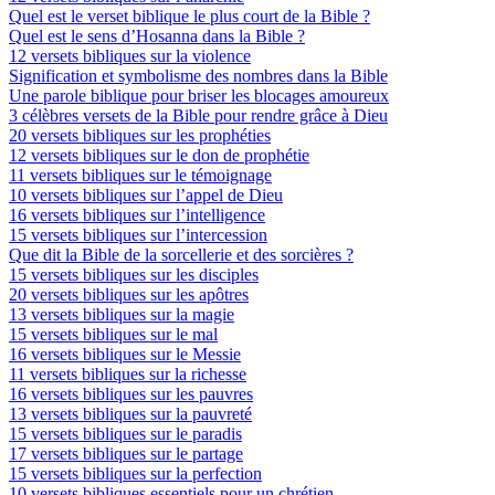
Quel est le verset biblique le plus court de la Bible ?
Quel est le sens d’Hosanna dans la Bible ?
12 versets bibliques sur la violence
Signification et symbolisme des nombres dans la Bible
Une parole biblique pour briser les blocages amoureux
3 célèbres versets de la Bible pour rendre grâce à Dieu
20 versets bibliques sur les prophéties
12 versets bibliques sur le don de prophétie
11 versets bibliques sur le témoignage
10 versets bibliques sur l’appel de Dieu
16 versets bibliques sur l’intelligence
15 versets bibliques sur l’intercession
Que dit la Bible de la sorcellerie et des sorcières ?
15 versets bibliques sur les disciples
20 versets bibliques sur les apôtres
13 versets bibliques sur la magie
15 versets bibliques sur le mal
16 versets bibliques sur le Messie
11 versets bibliques sur la richesse
16 versets bibliques sur les pauvres
13 versets bibliques sur la pauvreté
15 versets bibliques sur le paradis
17 versets bibliques sur le partage
15 versets bibliques sur la perfection
10 versets bibliques essentiels pour un chrétien