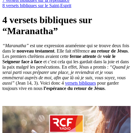
7 versets bibliques sur la repentance
8 versets bibliques sur le Saint-Esprit
4 versets bibliques sur
“Maranatha”
“Maranatha”
est une expression araméenne qui se trouve deux fois
dans le
nouveau testament
. Elle fait référence
au retour de Jésus
.
Les premiers chrétiens avaient cette
ferme attente
de
voir le
Seigneur face à face
et c’est cela qui les gardait dans la joie et dans
la paix malgré les persécutions. En effet, Jésus a promis :
“Quand je
serai parti vous préparer une place, je reviendrai et je vous
emmènerai auprès de moi, afin que là où je suis, vous soyez, vous
aussi”
(Jean 14, 3). Voici donc 4
versets bibliques
pour garder
toujours vive en nous
l’espérance du retour de Jésus
.