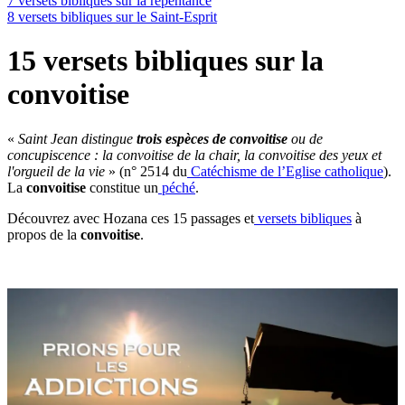
7 versets bibliques sur la repentance
8 versets bibliques sur le Saint-Esprit
15 versets bibliques sur la
convoitise
«
Saint Jean distingue
trois espèces de convoitise
ou de
concupiscence : la convoitise de la chair, la convoitise des yeux et
l'orgueil de la vie
» (n° 2514 du
Catéchisme de l’Eglise catholique
).
La
convoitise
constitue un
péché
.
Découvrez avec Hozana ces 15 passages et
versets bibliques
à
propos de la
convoitise
.