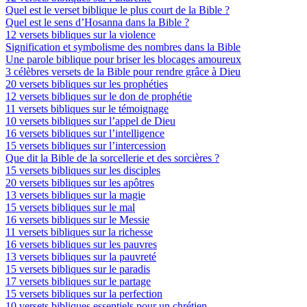
Quel est le verset biblique le plus court de la Bible ?
Quel est le sens d’Hosanna dans la Bible ?
12 versets bibliques sur la violence
Signification et symbolisme des nombres dans la Bible
Une parole biblique pour briser les blocages amoureux
3 célèbres versets de la Bible pour rendre grâce à Dieu
20 versets bibliques sur les prophéties
12 versets bibliques sur le don de prophétie
11 versets bibliques sur le témoignage
10 versets bibliques sur l’appel de Dieu
16 versets bibliques sur l’intelligence
15 versets bibliques sur l’intercession
Que dit la Bible de la sorcellerie et des sorcières ?
15 versets bibliques sur les disciples
20 versets bibliques sur les apôtres
13 versets bibliques sur la magie
15 versets bibliques sur le mal
16 versets bibliques sur le Messie
11 versets bibliques sur la richesse
16 versets bibliques sur les pauvres
13 versets bibliques sur la pauvreté
15 versets bibliques sur le paradis
17 versets bibliques sur le partage
15 versets bibliques sur la perfection
10 versets bibliques essentiels pour un chrétien