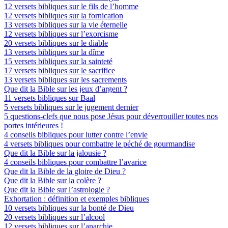
12 versets bibliques sur le fils de l’homme
12 versets bibliques sur la fornication
13 versets bibliques sur la vie éternelle
12 versets bibliques sur l’exorcisme
20 versets bibliques sur le diable
13 versets bibliques sur la dîme
15 versets bibliques sur la sainteté
17 versets bibliques sur le sacrifice
13 versets bibliques sur les sacrements
Que dit la Bible sur les jeux d’argent ?
11 versets bibliques sur Baal
5 versets bibliques sur le jugement dernier
5 questions-clefs que nous pose Jésus pour déverrouiller toutes nos
portes intérieures !
4 conseils bibliques pour lutter contre l’envie
4 versets bibliques pour combattre le péché de gourmandise
Que dit la Bible sur la jalousie ?
4 conseils bibliques pour combattre l’avarice
Que dit la Bible de la gloire de Dieu ?
Que dit la Bible sur la colère ?
Que dit la Bible sur l’astrologie ?
Exhortation : définition et exemples bibliques
10 versets bibliques sur la bonté de Dieu
20 versets bibliques sur l’alcool
12 versets bibliques sur l’anarchie