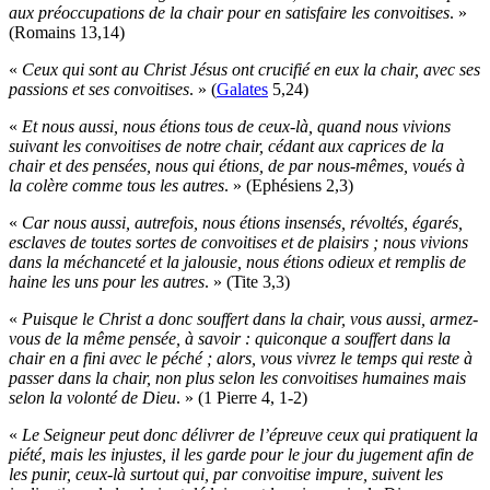
aux préoccupations de la chair pour en satisfaire les convoitises
. »
(Romains 13,14)
«
Ceux qui sont au Christ Jésus ont crucifié en eux la chair, avec ses
passions et ses convoitises
. » (
Galates
5,24)
«
Et nous aussi, nous étions tous de ceux-là, quand nous vivions
suivant les convoitises de notre chair, cédant aux caprices de la
chair et des pensées, nous qui étions, de par nous-mêmes, voués à
la colère comme tous les autres
. » (Ephésiens 2,3)
«
Car nous aussi, autrefois, nous étions insensés, révoltés, égarés,
esclaves de toutes sortes de convoitises et de plaisirs ; nous vivions
dans la méchanceté et la jalousie, nous étions odieux et remplis de
haine les uns pour les autres
. » (Tite 3,3)
«
Puisque le Christ a donc souffert dans la chair, vous aussi, armez-
vous de la même pensée, à savoir : quiconque a souffert dans la
chair en a fini avec le péché ; alors, vous vivrez le temps qui reste à
passer dans la chair, non plus selon les convoitises humaines mais
selon la volonté de Dieu
. » (1 Pierre 4, 1-2)
«
Le Seigneur peut donc délivrer de l’épreuve ceux qui pratiquent la
piété, mais les injustes, il les garde pour le jour du jugement afin de
les punir, ceux-là surtout qui, par convoitise impure, suivent les