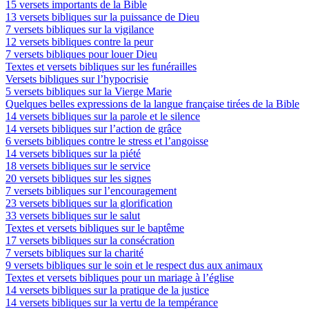
15 versets importants de la Bible
13 versets bibliques sur la puissance de Dieu
7 versets bibliques sur la vigilance
12 versets bibliques contre la peur
7 versets bibliques pour louer Dieu
Textes et versets bibliques sur les funérailles
Versets bibliques sur l’hypocrisie
5 versets bibliques sur la Vierge Marie
Quelques belles expressions de la langue française tirées de la Bible
14 versets bibliques sur la parole et le silence
14 versets bibliques sur l’action de grâce
6 versets bibliques contre le stress et l’angoisse
14 versets bibliques sur la piété
18 versets bibliques sur le service
20 versets bibliques sur les signes
7 versets bibliques sur l’encouragement
23 versets bibliques sur la glorification
33 versets bibliques sur le salut
Textes et versets bibliques sur le baptême
17 versets bibliques sur la consécration
7 versets bibliques sur la charité
9 versets bibliques sur le soin et le respect dus aux animaux
Textes et versets bibliques pour un mariage à l’église
14 versets bibliques sur la pratique de la justice
14 versets bibliques sur la vertu de la tempérance