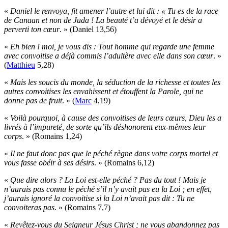
«
Daniel le renvoya, fit amener l’autre et lui dit : « Tu es de la race
de Canaan et non de Juda ! La beauté t’a dévoyé et le désir a
perverti ton cœur
. » (Daniel 13,56)
«
Eh bien ! moi, je vous dis : Tout homme qui regarde une femme
avec convoitise a déjà commis l’adultère avec elle dans son cœur
. »
(
Matthieu
5,28)
«
Mais les soucis du monde, la séduction de la richesse et toutes les
autres convoitises les envahissent et étouffent la Parole, qui ne
donne pas de fruit
. » (
Marc
4,19)
«
Voilà pourquoi, à cause des convoitises de leurs cœurs, Dieu les a
livrés à l’impureté, de sorte qu’ils déshonorent eux-mêmes leur
corps
. » (Romains 1,24)
«
Il ne faut donc pas que le péché règne dans votre corps mortel et
vous fasse obéir à ses désirs
. » (Romains 6,12)
«
Que dire alors ? La Loi est-elle péché ? Pas du tout ! Mais je
n’aurais pas connu le péché s’il n’y avait pas eu la Loi ; en effet,
j’aurais ignoré la convoitise si la Loi n’avait pas dit : Tu ne
convoiteras pas
. » (Romains 7,7)
«
Revêtez-vous du Seigneur Jésus Christ ; ne vous abandonnez pas