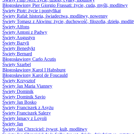
Błogosławiony Pier Giorgio Frassati: życie, cuda, myśli, modlitwy
Święty Piotr: życie i pontyfikat
Święty Rafał: historia, świadectwa, modlitwy, nowenny
Święty Tomasz z Akwinu: życie, duchowość, filozofia, dzieła, modli
Święty Alfons
Święty Antoni z Padwy
Święty Augustyn
Święty Bazyli
Święty Benedykt
Święty Bernard
Błogosławiony Carlo Acutis
Święty Szarbel
Błogosławiony Karol I Habsburg
Błogosławiony Karol de Foucauld
Święty Krzysztof
Święty Jan Maria Vianney
Święty Dominik
Święty Dominik Savio
Święty Jan Bosko
Święty Franciszek z Asyżu
Święty Franciszek Salezy
Święty Ignacy z Loyoli
Święty Jan
Święty Jan Chrzciciel: żywot, kult, modlitwy