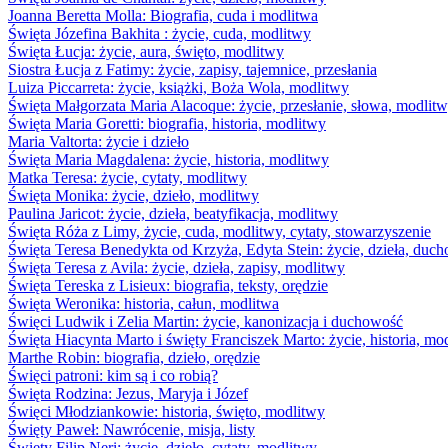
Joanna Beretta Molla: Biografia, cuda i modlitwa
Święta Józefina Bakhita : życie, cuda, modlitwy
Święta Łucja: życie, aura, święto, modlitwy
Siostra Łucja z Fatimy: życie, zapisy, tajemnice, przesłania
Luiza Piccarreta: życie, książki, Boża Wola, modlitwy
Święta Małgorzata Maria Alacoque: życie, przesłanie, słowa, modlit
Święta Maria Goretti: biografia, historia, modlitwy
Maria Valtorta: życie i dzieło
Święta Maria Magdalena: życie, historia, modlitwy
Matka Teresa: życie, cytaty, modlitwy
Święta Monika: życie, dzieło, modlitwy
Paulina Jaricot: życie, dzieła, beatyfikacja, modlitwy
Święta Róża z Limy, życie, cuda, modlitwy, cytaty, stowarzyszenie
Święta Teresa Benedykta od Krzyża, Edyta Stein: życie, dzieła, duc
Święta Teresa z Avila: życie, dzieła, zapisy, modlitwy
Święta Tereska z Lisieux: biografia, teksty, orędzie
Święta Weronika: historia, całun, modlitwa
Święci Ludwik i Zelia Martin: życie, kanonizacja i duchowość
Święta Hiacynta Marto i święty Franciszek Marto: życie, historia, mo
Marthe Robin: biografia, dzieło, orędzie
Święci patroni: kim są i co robią?
Święta Rodzina: Jezus, Maryja i Józef
Święci Młodziankowie: historia, święto, modlitwy
Święty Paweł: Nawrócenie, misja, listy
Święty Filip Neri: życie, dzieło, cytaty, modlitwy