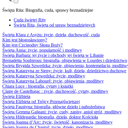
Święta Rita: Biografia, cuda, sprawy beznadziejne
Cuda świętej Rity
Święta Rita, święta od spraw beznadziejnych
Święta Klara z Asyżu: życie, dzieła, duchowość, cuda
Kim jest błogosławiony?
Kim jest Czcigodny Sługa Boży?
Święta Anna: życie, popularność i modlitwy
Święta Barbara: jej życie i obchody jej święta w Libanie
Bernadetta Soubirous: biografia, objawienia w Lourdes i dziedzictwo
Święta Brygida Szwedzka: życie, objawienia, kontemplacja, modlitw
Święta Katarzyna ze Sieny: życie, kult, dzieła, dziedzictwo duchowe
Święta Katarzyna Szwedzka: życie, modlitwy
Święta Katarzyna Labouré: życie, objawienia, modlitwy
Chiara Luce : biografia, cytaty i książki
Claire de Castelbajac : życie, duchowość, cytaty, modlitwy
Święta Elżbieta
Święta Elżbieta od Trójcy Przenajświętszej
Święta Faustyna: biografia, główne dzieło i nabożeństwa
Święta Gemma Galgani: życie, cudy, zapisy, anioł stróż, modlitwy
Święta Hildegarda: biografia, dzieła, doktor Kościoła
Święta Joanna d’Arc: życie, świętość, kanonizacja, modlitwy
Święta Joanna de Chantal: życie, dzieło, modlitwy