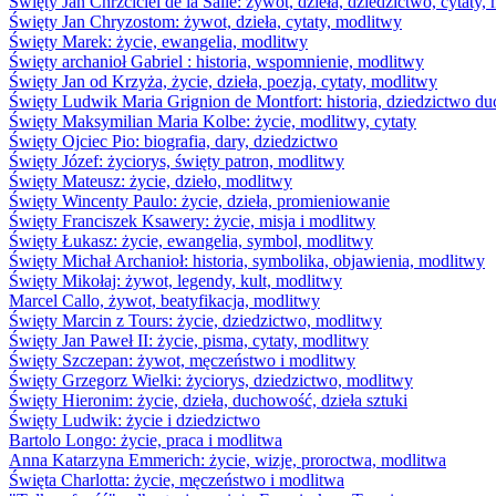
Święty Jan Chrzciciel de la Salle: żywot, dzieła, dziedzictwo, cytaty,
Święty Jan Chryzostom: żywot, dzieła, cytaty, modlitwy
Święty Marek: życie, ewangelia, modlitwy
Święty archanioł Gabriel : historia, wspomnienie, modlitwy
Święty Jan od Krzyża, życie, dzieła, poezja, cytaty, modlitwy
Święty Ludwik Maria Grignion de Montfort: historia, dziedzictwo du
Święty Maksymilian Maria Kolbe: życie, modlitwy, cytaty
Święty Ojciec Pio: biografia, dary, dziedzictwo
Święty Józef: życiorys, święty patron, modlitwy
Święty Mateusz: życie, dzieło, modlitwy
Święty Wincenty Paulo: życie, dzieła, promieniowanie
Święty Franciszek Ksawery: życie, misja i modlitwy
Święty Łukasz: życie, ewangelia, symbol, modlitwy
Święty Michał Archanioł: historia, symbolika, objawienia, modlitwy
Święty Mikołaj: żywot, legendy, kult, modlitwy
Marcel Callo, żywot, beatyfikacja, modlitwy
Święty Marcin z Tours: życie, dziedzictwo, modlitwy
Święty Jan Paweł II: życie, pisma, cytaty, modlitwy
Święty Szczepan: żywot, męczeństwo i modlitwy
Święty Grzegorz Wielki: życiorys, dziedzictwo, modlitwy
Święty Hieronim: życie, dzieła, duchowość, dzieła sztuki
Święty Ludwik: życie i dziedzictwo
Bartolo Longo: życie, praca i modlitwa
Anna Katarzyna Emmerich: życie, wizje, proroctwa, modlitwa
Święta Charlotta: życie, męczeństwo i modlitwa