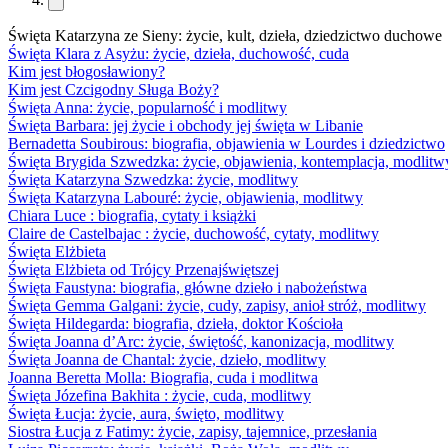
Święta Katarzyna ze Sieny: życie, kult, dzieła, dziedzictwo duchowe
Święta Klara z Asyżu: życie, dzieła, duchowość, cuda
Kim jest błogosławiony?
Kim jest Czcigodny Sługa Boży?
Święta Anna: życie, popularność i modlitwy
Święta Barbara: jej życie i obchody jej święta w Libanie
Bernadetta Soubirous: biografia, objawienia w Lourdes i dziedzictwo
Święta Brygida Szwedzka: życie, objawienia, kontemplacja, modlitw
Święta Katarzyna Szwedzka: życie, modlitwy
Święta Katarzyna Labouré: życie, objawienia, modlitwy
Chiara Luce : biografia, cytaty i książki
Claire de Castelbajac : życie, duchowość, cytaty, modlitwy
Święta Elżbieta
Święta Elżbieta od Trójcy Przenajświętszej
Święta Faustyna: biografia, główne dzieło i nabożeństwa
Święta Gemma Galgani: życie, cudy, zapisy, anioł stróż, modlitwy
Święta Hildegarda: biografia, dzieła, doktor Kościoła
Święta Joanna d’Arc: życie, świętość, kanonizacja, modlitwy
Święta Joanna de Chantal: życie, dzieło, modlitwy
Joanna Beretta Molla: Biografia, cuda i modlitwa
Święta Józefina Bakhita : życie, cuda, modlitwy
Święta Łucja: życie, aura, święto, modlitwy
Siostra Łucja z Fatimy: życie, zapisy, tajemnice, przesłania