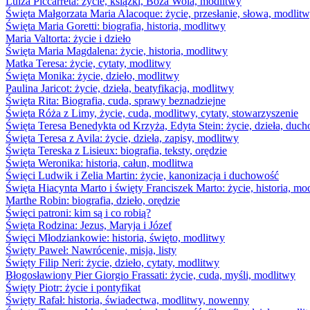
Luiza Piccarreta: życie, książki, Boża Wola, modlitwy
Święta Małgorzata Maria Alacoque: życie, przesłanie, słowa, modlit
Święta Maria Goretti: biografia, historia, modlitwy
Maria Valtorta: życie i dzieło
Święta Maria Magdalena: życie, historia, modlitwy
Matka Teresa: życie, cytaty, modlitwy
Święta Monika: życie, dzieło, modlitwy
Paulina Jaricot: życie, dzieła, beatyfikacja, modlitwy
Święta Rita: Biografia, cuda, sprawy beznadziejne
Święta Róża z Limy, życie, cuda, modlitwy, cytaty, stowarzyszenie
Święta Teresa Benedykta od Krzyża, Edyta Stein: życie, dzieła, duc
Święta Teresa z Avila: życie, dzieła, zapisy, modlitwy
Święta Tereska z Lisieux: biografia, teksty, orędzie
Święta Weronika: historia, całun, modlitwa
Święci Ludwik i Zelia Martin: życie, kanonizacja i duchowość
Święta Hiacynta Marto i święty Franciszek Marto: życie, historia, mo
Marthe Robin: biografia, dzieło, orędzie
Święci patroni: kim są i co robią?
Święta Rodzina: Jezus, Maryja i Józef
Święci Młodziankowie: historia, święto, modlitwy
Święty Paweł: Nawrócenie, misja, listy
Święty Filip Neri: życie, dzieło, cytaty, modlitwy
Błogosławiony Pier Giorgio Frassati: życie, cuda, myśli, modlitwy
Święty Piotr: życie i pontyfikat
Święty Rafał: historia, świadectwa, modlitwy, nowenny