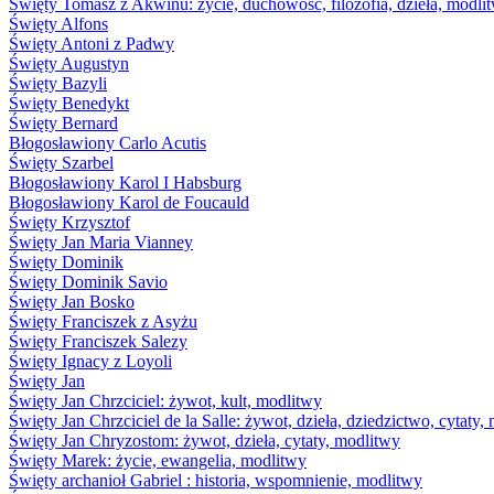
Święty Tomasz z Akwinu: życie, duchowość, filozofia, dzieła, modli
Święty Alfons
Święty Antoni z Padwy
Święty Augustyn
Święty Bazyli
Święty Benedykt
Święty Bernard
Błogosławiony Carlo Acutis
Święty Szarbel
Błogosławiony Karol I Habsburg
Błogosławiony Karol de Foucauld
Święty Krzysztof
Święty Jan Maria Vianney
Święty Dominik
Święty Dominik Savio
Święty Jan Bosko
Święty Franciszek z Asyżu
Święty Franciszek Salezy
Święty Ignacy z Loyoli
Święty Jan
Święty Jan Chrzciciel: żywot, kult, modlitwy
Święty Jan Chrzciciel de la Salle: żywot, dzieła, dziedzictwo, cytaty,
Święty Jan Chryzostom: żywot, dzieła, cytaty, modlitwy
Święty Marek: życie, ewangelia, modlitwy
Święty archanioł Gabriel : historia, wspomnienie, modlitwy