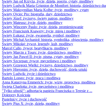
Święty Jan od Krzyża, życie, dzieła, poezja, cytaty, modlitwy
Święty Ludwik Maria Grignion de Montfort: historia, dziedzictwo du
Święty Maksymilian Maria Kolbe: życie, modlitwy, cytaty
Święty Ojciec Pio: biografia, dary, dziedzictwo
Święty Józef: życiorys, święty patron, modlitwy
Święty Mateusz: życie, dzieło, modlitwy
Święty Wincenty Paulo: życie, dzieła, promieniowanie
Święty Franciszek Ksawery: życie, misja i modlitwy
Święty Łukasz: życie, ewangelia, symbol, modlitwy
Święty Michał Archanioł: historia, symbolika, objawienia, modlitwy
Święty Mikołaj: żywot, legendy, kult, modlitwy
Marcel Callo, żywot, beatyfikacja, modlitwy
Święty Marcin z Tours: życie, dziedzictwo, modlitwy
Święty Jan Paweł II: życie, pisma, cytaty, modlitwy
Święty Szczepan: żywot, męczeństwo i modlitwy
Święty Grzegorz Wielki: życiorys, dziedzictwo, modlitwy
Święty Hieronim: życie, dzieła, duchowość, dzieła sztuki
Święty Ludwik: życie i dziedzictwo
Bartolo Longo: życie, praca i modlitwa
Anna Katarzyna Emmerich: życie, wizje, proroctwa, modlitwa
Święta Charlotta: życie, męczeństwo i modlitwa
"Tylko ufność": adhortacja papieża Franciszka o Teresie z ...
Doktorzy Kościoła
Pustelnicy: życie i duchowość
Święty Pius X: życie, dzieła, modlitwy