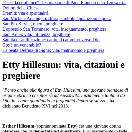
"C'est la confiance": l'esortazione di Papa Francesco su Teresa di...
Dottori della Chiesa
Eremiti: vita e spiritualità
San Michele Arcangelo: storia, simboli, apparizioni e pre...
San Pio X: vita, opere, preghiere
L'apostolo San Tommaso: vita, insegnamento, preghiera
Sant'Anna: vita, influenza, preghiere
Santità e santificazione: capire il cammino verso Dio
Cos'è un venerabile?
La beata Delfina di Signe: vita, matrimonio e preghiera
Etty Hillesum: vita, citazioni e
preghiere
"Penso anche alla figura di Etty Hillesum, una giovane olandese di
origine ebraica che morirà ad Auschwitz. Inizialmente lontana da
Dio, lo scopre guardando in profondità dentro se stessa"
, ha
dichiarato Benedetto XVI nel 2013.
Esther Hillesum
(soprannominata
Etty
) era una giovane donna
olandese
che fu
deportata ad Auschwitz
. Originariamente di
fede