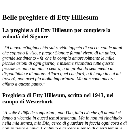
Belle preghiere di Etty Hillesum
La preghiera di Etty Hillesum per compiere la
volontà del Signore
"Di nuovo m'inginocchio sul ruvido tappeto di cocco, con le mani
che coprono il viso, e prego: Signore fammi vivere di un unico,
grande sentimento - fa' che io compia amorevolmente le mille
piccole azioni di ogni giorno, e insieme riconduci tutte queste
piccole azioni a un unico centro, a un profondo sentimento di
disponibilità e di amore. Allora quel che farò, o il luogo in cui mi
troverò, non avrà più molta importanza. Ma non sono ancora
affatto a questo punto.”
Preghiera di Etty Hillesum, scritta nel 1943, nel
campo di Westerbork
"
A volte è difficile sopportare, mio Dio, tutto ciò che gli uomini si
fanno a vicenda in questi tempi scatenati. Ma io non mi rinchiudo
nella mia stanza, mio Dio, cerco di guardare in faccia ogni cosa e di
non sfuggire a nulla. Continuo a cercare il senso di questi tempi, e