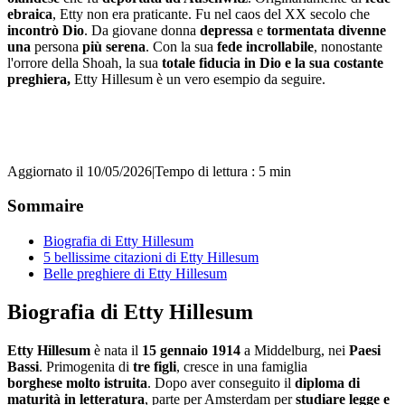
ebraica
, Etty non era praticante. Fu nel caos del XX secolo che
incontrò Dio
. Da giovane donna
depressa
e
tormentata divenne
una
persona
più serena
. Con la sua
fede incrollabile
, nonostante
l'orrore della Shoah, la sua
totale fiducia in Dio e la sua costante
preghiera,
Etty Hillesum è un vero esempio da seguire.
Aggiornato il 10/05/2026
|
Tempo di lettura : 5 min
Sommaire
Biografia di Etty Hillesum
5 bellissime citazioni di Etty Hillesum
Belle preghiere di Etty Hillesum
Biografia di Etty Hillesum
Etty Hillesum
è nata il
15 gennaio 1914
a Middelburg, nei
Paesi
Bassi
. Primogenita di
tre figli
, cresce in una famiglia
borghese
molto istruita
. Dopo aver conseguito il
diploma di
maturità in letteratura
, parte per Amsterdam per
studiare legge e