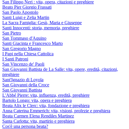
San Filippo Neri : vita, opera, citazioni e preghiere
Beato Pier Giorgio Frassati
San Paolo Apostolo
Santi Luigi e Zelia Martin
La Sacra Famiglia: Gesù, Maria e Giuseppe
Santi Innocenti: storia, memoria, preghiere
San Pietro
San Tommaso d'Aquino
Santi Giacinta e Francesco Marto
San Gregorio Magno
I Papi nella Chiesa Cattolica
I Santi Patroni
San Vincenzo de' Paoli
San Giovanni Battista de La Salle: vita, opere, eredità, citazioni,
preghiere
Sant'Ignazio di Loyola
San Giovanni della Croce
San Giovanni Battista
L'Abbé Pierre: vita, influenza, eredità, preghiere
Bartolo Longo: vita, opera e preghiera
Beata Alix le Clerc: vita, fondazione e preghiera
Anna Caterina Emmerich: vita, visioni, profezie e preghiera
Beata Carmen Elena Rendiles Martinez
Santa Carlotta: vita, martirio e preghiera
Cos'è una persona beata?