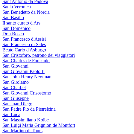
Sant'Antonio da Padova
Santa Veronica
San Benedetto da Norcia
San Basilio
Il santo curato d'Ars
San Domenico
Don Bosco
San Francesco d'Assisi
San Francesco di Sales
Beato Carlo d'Asburgo
San Cristoforo, patrono dei viaggiatori
San Charles de Foucauld
San Giovanni
San Giovanni Paolo II
San John Henry Newman
San Girolamo
San Charbel
San Giovanni Crisostomo
San Giuseppe
San Juan Diego
San Padre Pio da Pietrelcina
San Luca
San Massimiliano Kolbe
San Luigi Maria Grignion de Montfort
San Martino di Tours