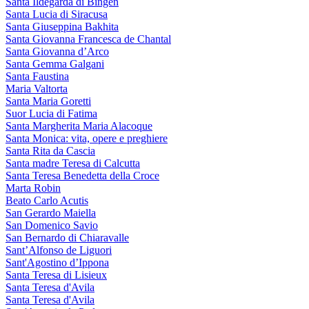
Santa Ildegarda di Bingen
Santa Lucia di Siracusa
Santa Giuseppina Bakhita
Santa Giovanna Francesca de Chantal
Santa Giovanna d’Arco
Santa Gemma Galgani
Santa Faustina
Maria Valtorta
Santa Maria Goretti
Suor Lucia di Fatima
Santa Margherita Maria Alacoque
Santa Monica: vita, opere e preghiere
Santa Rita da Cascia
Santa madre Teresa di Calcutta
Santa Teresa Benedetta della Croce
Marta Robin
Beato Carlo Acutis
San Gerardo Maiella
San Domenico Savio
San Bernardo di Chiaravalle
Sant’Alfonso de Liguori
Sant'Agostino d’Ippona
Santa Teresa di Lisieux
Santa Teresa d'Avila
Santa Teresa d'Avila