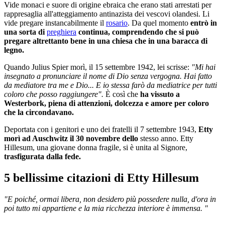
Vide monaci e suore di origine ebraica che erano stati arrestati per
rappresaglia all'atteggiamento antinazista dei vescovi olandesi. Li
vide pregare instancabilmente il
rosario
. Da quel momento
entrò in
una sorta di
preghiera
continua, comprendendo che si può
pregare altrettanto bene in una chiesa che in una baracca di
legno.
Quando Julius Spier morì, il 15 settembre 1942, lei scrisse:
"Mi hai
insegnato a pronunciare il nome di Dio senza vergogna. Hai fatto
da mediatore tra me e Dio... E io stessa farò da mediatrice per tutti
coloro che posso raggiungere".
È così che
ha vissuto a
Westerbork, piena di attenzioni, dolcezza e amore per coloro
che la circondavano.
Deportata con i genitori e uno dei fratelli il 7 settembre 1943,
Etty
morì ad Auschwitz il 30 novembre dello
stesso anno. Etty
Hillesum, una giovane donna fragile, si è unita al Signore,
trasfigurata dalla fede.
5 bellissime citazioni di Etty Hillesum
"E poiché, ormai libera, non desidero più possedere nulla, d'ora in
poi tutto mi appartiene e la mia ricchezza interiore è immensa. "