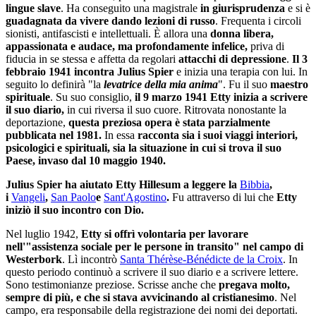
lingue slave
. Ha conseguito una magistrale
in giurisprudenza
e si è
guadagnata da vivere dando lezioni di russo
. Frequenta i circoli
sionisti, antifascisti e intellettuali. È allora una
donna libera,
appassionata e audace, ma profondamente infelice,
priva di
fiducia in se stessa e affetta da regolari
attacchi di depressione
.
Il 3
febbraio 1941 incontra Julius Spier
e inizia una terapia con lui. In
seguito lo definirà "la
levatrice della mia anima
". Fu il suo
maestro
spirituale
. Su suo consiglio,
il 9 marzo 1941 Etty inizia a scrivere
il suo diario,
in cui riversa il suo cuore. Ritrovata nonostante la
deportazione,
questa preziosa opera è stata parzialmente
pubblicata nel 1981.
In essa
racconta sia i suoi viaggi interiori,
psicologici e spirituali, sia la situazione in cui si trova il suo
Paese, invaso dal 10 maggio 1940.
Julius Spier ha aiutato Etty Hillesum a leggere la
Bibbia
,
i
Vangeli
,
San Paolo
e
Sant'Agostino
.
Fu attraverso di lui che
Etty
iniziò il suo incontro con Dio.
Nel luglio 1942,
Etty si offrì volontaria per lavorare
nell'"assistenza sociale per le persone in transito" nel campo di
Westerbork
. Lì incontrò
Santa Thérèse-Bénédicte de la Croix
. In
questo periodo continuò a scrivere il suo diario e a scrivere lettere.
Sono testimonianze preziose. Scrisse anche che
pregava molto,
sempre di più, e che si stava avvicinando al cristianesimo
. Nel
campo, era responsabile della registrazione dei nomi dei deportati.