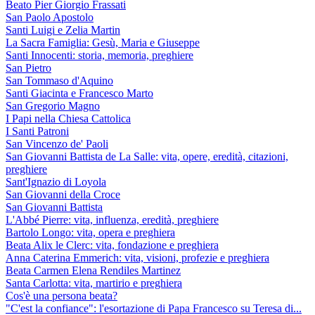
Beato Pier Giorgio Frassati
San Paolo Apostolo
Santi Luigi e Zelia Martin
La Sacra Famiglia: Gesù, Maria e Giuseppe
Santi Innocenti: storia, memoria, preghiere
San Pietro
San Tommaso d'Aquino
Santi Giacinta e Francesco Marto
San Gregorio Magno
I Papi nella Chiesa Cattolica
I Santi Patroni
San Vincenzo de' Paoli
San Giovanni Battista de La Salle: vita, opere, eredità, citazioni,
preghiere
Sant'Ignazio di Loyola
San Giovanni della Croce
San Giovanni Battista
L'Abbé Pierre: vita, influenza, eredità, preghiere
Bartolo Longo: vita, opera e preghiera
Beata Alix le Clerc: vita, fondazione e preghiera
Anna Caterina Emmerich: vita, visioni, profezie e preghiera
Beata Carmen Elena Rendiles Martinez
Santa Carlotta: vita, martirio e preghiera
Cos'è una persona beata?
"C'est la confiance": l'esortazione di Papa Francesco su Teresa di...