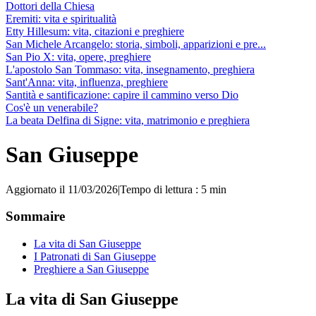
Dottori della Chiesa
Eremiti: vita e spiritualità
Etty Hillesum: vita, citazioni e preghiere
San Michele Arcangelo: storia, simboli, apparizioni e pre...
San Pio X: vita, opere, preghiere
L'apostolo San Tommaso: vita, insegnamento, preghiera
Sant'Anna: vita, influenza, preghiere
Santità e santificazione: capire il cammino verso Dio
Cos'è un venerabile?
La beata Delfina di Signe: vita, matrimonio e preghiera
San Giuseppe
Aggiornato il 11/03/2026
|
Tempo di lettura : 5 min
Sommaire
La vita di San Giuseppe
I Patronati di San Giuseppe
Preghiere a San Giuseppe
La vita di San Giuseppe