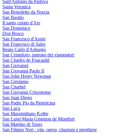
Sant'Antonio da Padova
Santa Veronica
San Benedetto da Norcia
San Basilio
Il santo curato d'Ars
San Domenico
Don Bosco
San Francesco d'Assisi
San Francesco di Sales
Beato Carlo d'Asburgo
San Cristoforo, patrono dei viaggiatori
San Charles de Foucauld
San Giovanni
San Giovanni Paolo II
San John Henry Newman
San Girolamo
San Charbel
San Giovanni Crisostomo
San Juan Diego
San Padre Pio da Pietrelcina
San Luca
San Massimiliano Kolbe
San Luigi Maria Grignion de Montfort
San Martino di Tours
San Filippo Neri : vita, opera, citazioni e preghiere