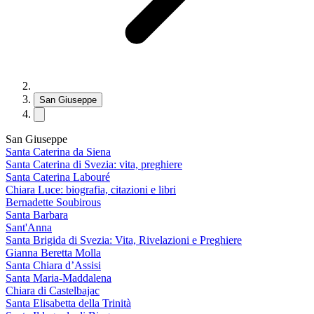
San Giuseppe
San Giuseppe
Santa Caterina da Siena
Santa Caterina di Svezia: vita, preghiere
Santa Caterina Labouré
Chiara Luce: biografia, citazioni e libri
Bernadette Soubirous
Santa Barbara
Sant'Anna
Santa Brigida di Svezia: Vita, Rivelazioni e Preghiere
Gianna Beretta Molla
Santa Chiara d’Assisi
Santa Maria-Maddalena
Chiara di Castelbajac
Santa Elisabetta della Trinità