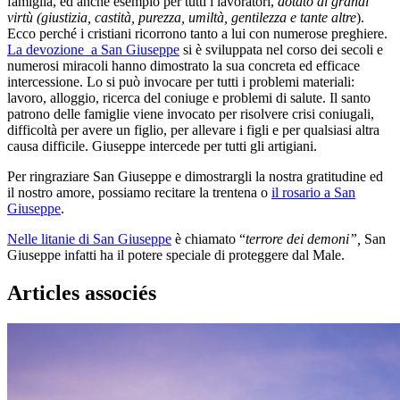
famiglia, ed anche esempio per tutti i lavoratori,
dotato di grandi
virtù (giustizia, castità, purezza, umiltà, gentilezza e tante altre
).
Ecco perché i cristiani ricorrono tanto a lui con numerose preghiere.
La devozione a San Giuseppe
si è sviluppata nel corso dei secoli e
numerosi miracoli hanno dimostrato la sua concreta ed efficace
intercessione. Lo si può invocare per tutti i problemi materiali:
lavoro, alloggio, ricerca del coniuge e problemi di salute. Il santo
patrono delle famiglie viene invocato per risolvere crisi coniugali,
difficoltà per avere un figlio, per allevare i figli e per qualsiasi altra
causa difficile. Giuseppe intercede per tutti gli artigiani.
Per ringraziare San Giuseppe e dimostrargli la nostra gratitudine ed
il nostro amore, possiamo recitare la trentena o
il rosario a San
Giuseppe
.
Nelle litanie di San Giuseppe
è chiamato “
terrore dei demoni”,
San
Giuseppe infatti ha il potere speciale di proteggere dal Male.
Articles associés