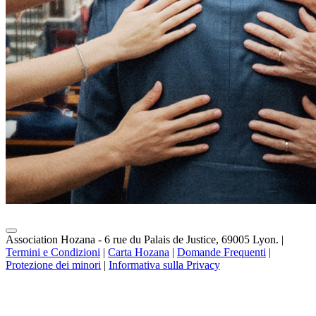
Association Hozana - 6 rue du Palais de Justice, 69005 Lyon.
|
Termini e Condizioni
|
Carta Hozana
|
Domande Frequenti
|
Protezione dei minori
|
Informativa sulla Privacy