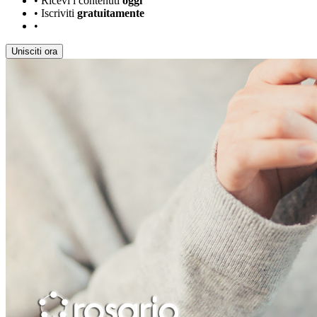
•
Ricevi i contenuti
oggi
•
Iscriviti
gratuitamente
•
Unisciti ora