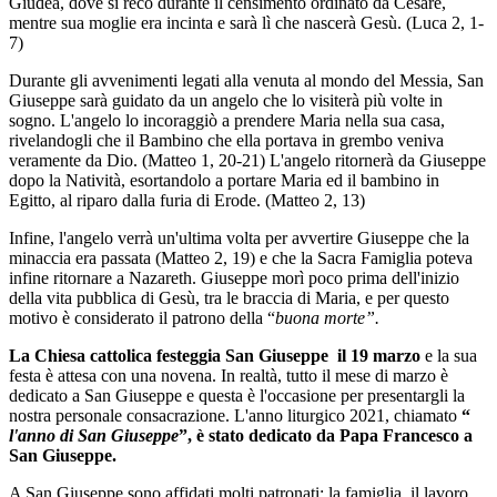
Giudea, dove si recò durante il censimento ordinato da Cesare,
mentre sua moglie era incinta e sarà lì che nascerà Gesù. (Luca 2, 1-
7)
Durante gli avvenimenti legati alla venuta al mondo del Messia, San
Giuseppe sarà guidato da un angelo che lo visiterà più volte in
sogno. L'angelo lo incoraggiò a prendere Maria nella sua casa,
rivelandogli che il Bambino che ella portava in grembo veniva
veramente da Dio. (Matteo 1, 20-21) L'angelo ritornerà da Giuseppe
dopo la Natività, esortandolo a portare Maria ed il bambino in
Egitto, al riparo dalla furia di Erode. (Matteo 2, 13)
Infine, l'angelo verrà un'ultima volta per avvertire Giuseppe che la
minaccia era passata (Matteo 2, 19) e che la Sacra Famiglia poteva
infine ritornare a Nazareth. Giuseppe morì poco prima dell'inizio
della vita pubblica di Gesù, tra le braccia di Maria, e per questo
motivo è considerato il patrono della “
buona morte”.
La Chiesa cattolica festeggia San Giuseppe il 19 marzo
e la sua
festa è attesa con una novena. In realtà, tutto il mese di marzo è
dedicato a San Giuseppe e questa è l'occasione per presentargli la
nostra personale consacrazione. L'anno liturgico 2021, chiamato
“
l'anno di San Giuseppe
”, è stato dedicato da Papa Francesco a
San Giuseppe.
A San Giuseppe sono affidati molti patronati: la famiglia, il lavoro,