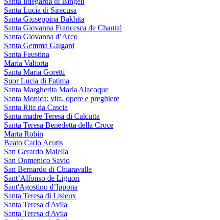
Santa Ildegarda di Bingen
Santa Lucia di Siracusa
Santa Giuseppina Bakhita
Santa Giovanna Francesca de Chantal
Santa Giovanna d’Arco
Santa Gemma Galgani
Santa Faustina
Maria Valtorta
Santa Maria Goretti
Suor Lucia di Fatima
Santa Margherita Maria Alacoque
Santa Monica: vita, opere e preghiere
Santa Rita da Cascia
Santa madre Teresa di Calcutta
Santa Teresa Benedetta della Croce
Marta Robin
Beato Carlo Acutis
San Gerardo Maiella
San Domenico Savio
San Bernardo di Chiaravalle
Sant’Alfonso de Liguori
Sant'Agostino d’Ippona
Santa Teresa di Lisieux
Santa Teresa d'Avila
Santa Teresa d'Avila