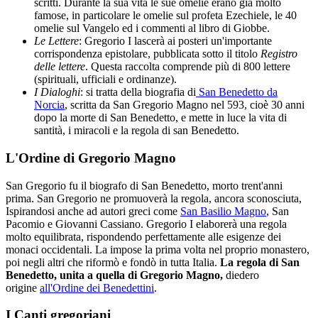
scritti. Durante la sua vita le sue omelie erano già molto
famose, in particolare le omelie sul profeta Ezechiele, le 40
omelie sul Vangelo ed i commenti al libro di Giobbe.
Le Lettere
: Gregorio I lascerà ai posteri un'importante
corrispondenza epistolare, pubblicata sotto il titolo
Registro
delle lettere
. Questa raccolta comprende più di 800 lettere
(spirituali, ufficiali e ordinanze).
I Dialoghi
: si tratta della biografia di
San Benedetto da
Norcia
, scritta da San Gregorio Magno nel 593, cioè 30 anni
dopo la morte di San Benedetto, e mette in luce la vita di
santità, i miracoli e la regola di san Benedetto.
L'Ordine di Gregorio Magno
San Gregorio fu il biografo di San Benedetto, morto trent'anni
prima. San Gregorio ne promuoverà la regola, ancora sconosciuta,
Ispirandosi anche ad autori greci come
San Basilio Magno
, San
Pacomio e Giovanni Cassiano. Gregorio I elaborerà una regola
molto equilibrata, rispondendo perfettamente alle esigenze dei
monaci occidentali. La impose la prima volta nel proprio monastero,
poi negli altri che riformò e fondò in tutta Italia.
La regola di San
Benedetto, unita a quella di Gregorio Magno,
diedero
origine
all'Ordine dei Benedettini
.
I Canti gregoriani