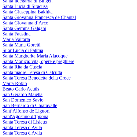
Santa Ildegarda di Bingen
Santa Lucia di Siracusa
Santa Giuseppina Bakhita
Santa Giovanna Francesca de Chantal
Santa Giovanna d’Arco
Santa Gemma Galgani
Santa Faustina
Maria Valtorta
Santa Maria Goretti
Suor Lucia di Fatima
Santa Margherita Maria Alacoque
Santa Monica: vita, opere e preghiere
Santa Rita da Cascia
Santa madre Teresa di Calcutta
Santa Teresa Benedetta della Croce
Marta Robin
Beato Carlo Acutis
San Gerardo Maiella
San Domenico Savio
San Bernardo di Chiaravalle
Sant’Alfonso de Liguori
Sant'Agostino d’Ippona
Santa Teresa di Lisieux
Santa Teresa d'Avila
Santa Teresa d'Avila