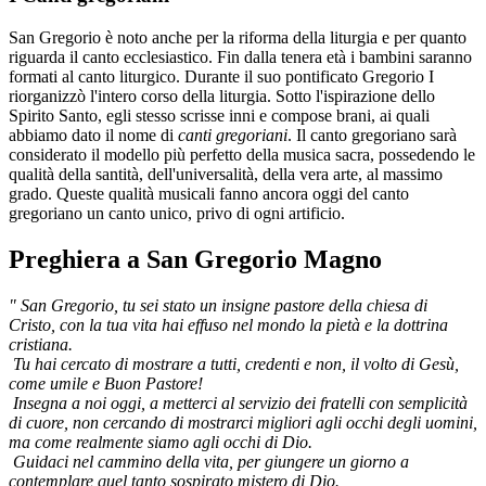
San Gregorio è noto anche per la riforma della liturgia e per quanto
riguarda il canto ecclesiastico. Fin dalla tenera età i bambini saranno
formati al canto liturgico. Durante il suo pontificato Gregorio I
riorganizzò l'intero corso della liturgia. Sotto l'ispirazione dello
Spirito Santo, egli stesso scrisse inni e compose brani, ai quali
abbiamo dato il nome di
canti gregoriani
. Il canto gregoriano sarà
considerato il modello più perfetto della musica sacra, possedendo le
qualità della santità, dell'universalità, della vera arte, al massimo
grado. Queste qualità musicali fanno ancora oggi del canto
gregoriano un canto unico, privo di ogni artificio.
Preghiera a San Gregorio Magno
" San Gregorio, tu sei stato un insigne pastore della chiesa di
Cristo, con la tua vita hai effuso nel mondo la pietà e la dottrina
cristiana.
Tu hai cercato di mostrare a tutti, credenti e non, il volto di Gesù,
come umile e Buon Pastore!
Insegna a noi oggi, a metterci al servizio dei fratelli con semplicità
di cuore, non cercando di mostrarci migliori agli occhi degli uomini,
ma come realmente siamo agli occhi di Dio.
Guidaci nel cammino della vita, per giungere un giorno a
contemplare quel tanto sospirato mistero di Dio.