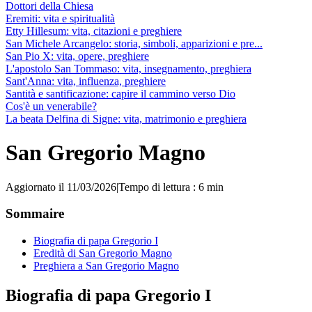
Dottori della Chiesa
Eremiti: vita e spiritualità
Etty Hillesum: vita, citazioni e preghiere
San Michele Arcangelo: storia, simboli, apparizioni e pre...
San Pio X: vita, opere, preghiere
L'apostolo San Tommaso: vita, insegnamento, preghiera
Sant'Anna: vita, influenza, preghiere
Santità e santificazione: capire il cammino verso Dio
Cos'è un venerabile?
La beata Delfina di Signe: vita, matrimonio e preghiera
San Gregorio Magno
Aggiornato il 11/03/2026
|
Tempo di lettura : 6 min
Sommaire
Biografia di papa Gregorio I
Eredità di San Gregorio Magno
Preghiera a San Gregorio Magno
Biografia di papa Gregorio I