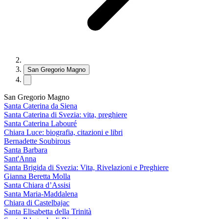
San Gregorio Magno
San Gregorio Magno
Santa Caterina da Siena
Santa Caterina di Svezia: vita, preghiere
Santa Caterina Labouré
Chiara Luce: biografia, citazioni e libri
Bernadette Soubirous
Santa Barbara
Sant'Anna
Santa Brigida di Svezia: Vita, Rivelazioni e Preghiere
Gianna Beretta Molla
Santa Chiara d’Assisi
Santa Maria-Maddalena
Chiara di Castelbajac
Santa Elisabetta della Trinità