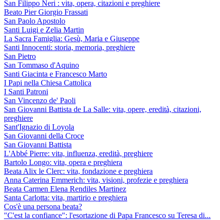
San Filippo Neri : vita, opera, citazioni e preghiere
Beato Pier Giorgio Frassati
San Paolo Apostolo
Santi Luigi e Zelia Martin
La Sacra Famiglia: Gesù, Maria e Giuseppe
Santi Innocenti: storia, memoria, preghiere
San Pietro
San Tommaso d'Aquino
Santi Giacinta e Francesco Marto
I Papi nella Chiesa Cattolica
I Santi Patroni
San Vincenzo de' Paoli
San Giovanni Battista de La Salle: vita, opere, eredità, citazioni,
preghiere
Sant'Ignazio di Loyola
San Giovanni della Croce
San Giovanni Battista
L'Abbé Pierre: vita, influenza, eredità, preghiere
Bartolo Longo: vita, opera e preghiera
Beata Alix le Clerc: vita, fondazione e preghiera
Anna Caterina Emmerich: vita, visioni, profezie e preghiera
Beata Carmen Elena Rendiles Martinez
Santa Carlotta: vita, martirio e preghiera
Cos'è una persona beata?
"C'est la confiance": l'esortazione di Papa Francesco su Teresa di...