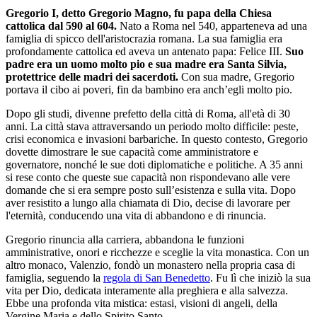
Gregorio I, detto Gregorio Magno, fu papa della Chiesa
cattolica dal 590 al 604.
Nato a Roma nel 540, apparteneva ad una
famiglia di spicco dell'aristocrazia romana. La sua famiglia era
profondamente cattolica ed aveva un antenato papa: Felice III.
Suo
padre era un uomo molto pio e sua madre era Santa Silvia,
protettrice delle madri dei sacerdoti.
Con sua madre, Gregorio
portava il cibo ai poveri, fin da bambino era anch’egli molto pio.
Dopo gli studi, divenne prefetto della città di Roma, all'età di 30
anni. La città stava attraversando un periodo molto difficile: peste,
crisi economica e invasioni barbariche. In questo contesto, Gregorio
dovette dimostrare le sue capacità come amministratore e
governatore, nonché le sue doti diplomatiche e politiche. A 35 anni
si rese conto che queste sue capacità non rispondevano alle vere
domande che si era sempre posto sull’esistenza e sulla vita. Dopo
aver resistito a lungo alla chiamata di Dio, decise di lavorare per
l'eternità, conducendo una vita di abbandono e di rinuncia.
Gregorio rinuncia alla carriera, abbandona le funzioni
amministrative, onori e ricchezze e sceglie la vita monastica. Con un
altro monaco, Valenzio, fondò un monastero nella propria casa di
famiglia, seguendo la
regola di San Benedetto
. Fu lì che iniziò la sua
vita per Dio, dedicata interamente alla preghiera e alla salvezza.
Ebbe una profonda vita mistica: estasi, visioni di angeli, della
Vergine Maria e dello Spirito Santo.