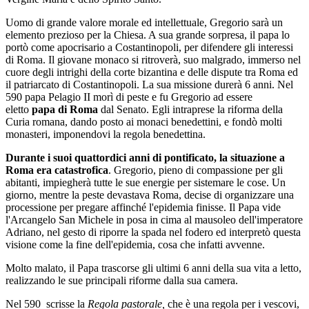
Uomo di grande valore morale ed intellettuale, Gregorio sarà un
elemento prezioso per la Chiesa. A sua grande sorpresa, il papa lo
portò come apocrisario a Costantinopoli, per difendere gli interessi
di Roma. Il giovane monaco si ritroverà, suo malgrado, immerso nel
cuore degli intrighi della corte bizantina e delle dispute tra Roma ed
il patriarcato di Costantinopoli. La sua missione durerà 6 anni. Nel
590 papa Pelagio II morì di peste e fu Gregorio ad essere
eletto
papa di Roma
dal Senato. Egli intraprese la riforma della
Curia romana, dando posto ai monaci benedettini, e fondò molti
monasteri, imponendovi la regola benedettina.
Durante i suoi quattordici anni di pontificato, la situazione a
Roma era catastrofica
. Gregorio, pieno di compassione per gli
abitanti, impiegherà tutte le sue energie per sistemare le cose. Un
giorno, mentre la peste devastava Roma, decise di organizzare una
processione per pregare affinché l'epidemia finisse. Il Papa vide
l'Arcangelo San Michele in posa in cima al mausoleo dell'imperatore
Adriano, nel gesto di riporre la spada nel fodero ed interpretò questa
visione come la fine dell'epidemia, cosa che infatti avvenne.
Molto malato, il Papa trascorse gli ultimi 6 anni della sua vita a letto,
realizzando le sue principali riforme dalla sua camera.
Nel 590 scrisse la
Regola pastorale,
che è una regola per i vescovi,