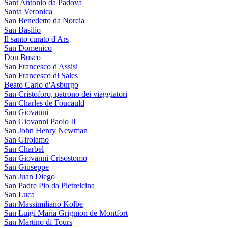
Sant'Antonio da Padova
Santa Veronica
San Benedetto da Norcia
San Basilio
Il santo curato d'Ars
San Domenico
Don Bosco
San Francesco d'Assisi
San Francesco di Sales
Beato Carlo d'Asburgo
San Cristoforo, patrono dei viaggiatori
San Charles de Foucauld
San Giovanni
San Giovanni Paolo II
San John Henry Newman
San Girolamo
San Charbel
San Giovanni Crisostomo
San Giuseppe
San Juan Diego
San Padre Pio da Pietrelcina
San Luca
San Massimiliano Kolbe
San Luigi Maria Grignion de Montfort
San Martino di Tours